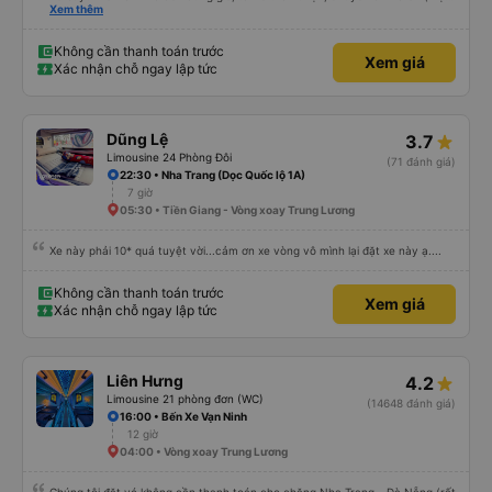
dù vẫn hơi xóc, nhưng đó là đặc trưng của Việt Nam ^^), và chỗ ngồi thoải
Xem thêm
mái. Chúng tôi thực sự rất hài lòng.
Không cần thanh toán trước
Xem giá
Xác nhận chỗ ngay lập tức
Dũng Lệ
3.7
Limousine 24 Phòng Đôi
(71 đánh giá)
22:30 • Nha Trang (Dọc Quốc lộ 1A)
7 giờ
05:30 • Tiền Giang - Vòng xoay Trung Lương
Xe này phải 10* quá tuyệt vời...cảm ơn xe vòng vô mình lại đặt xe này ạ....
Không cần thanh toán trước
Xem giá
Xác nhận chỗ ngay lập tức
Liên Hưng
4.2
Limousine 21 phòng đơn (WC)
(14648 đánh giá)
16:00 • Bến Xe Vạn Ninh
12 giờ
04:00 • Vòng xoay Trung Lương