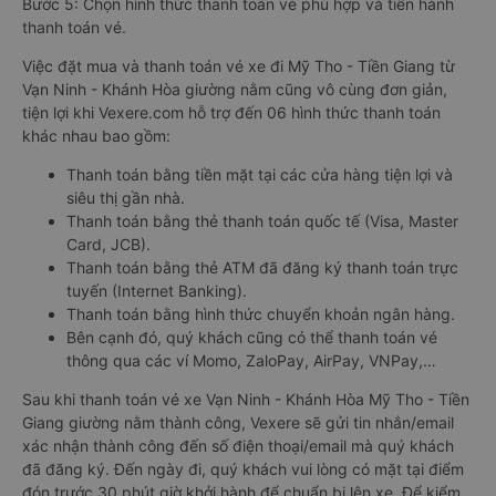
Bước 5: Chọn hình thức thanh toán vé phù hợp và tiến hành
thanh toán vé.
Việc đặt mua và thanh toán vé xe đi Mỹ Tho - Tiền Giang từ
Vạn Ninh - Khánh Hòa giường nằm cũng vô cùng đơn giản,
tiện lợi khi Vexere.com hỗ trợ đến 06 hình thức thanh toán
khác nhau bao gồm:
Thanh toán bằng tiền mặt tại các cửa hàng tiện lợi và
siêu thị gần nhà.
Thanh toán bằng thẻ thanh toán quốc tế (Visa, Master
Card, JCB).
Thanh toán bằng thẻ ATM đã đăng ký thanh toán trực
tuyến (Internet Banking).
Thanh toán bằng hình thức chuyển khoản ngân hàng.
Bên cạnh đó, quý khách cũng có thể thanh toán vé
thông qua các ví Momo, ZaloPay, AirPay, VNPay,…
Sau khi thanh toán vé xe Vạn Ninh - Khánh Hòa Mỹ Tho - Tiền
Giang giường nằm thành công, Vexere sẽ gửi tin nhắn/email
xác nhận thành công đến số điện thoại/email mà quý khách
đã đăng ký. Đến ngày đi, quý khách vui lòng có mặt tại điểm
đón trước 30 phút giờ khởi hành để chuẩn bị lên xe. Để kiểm