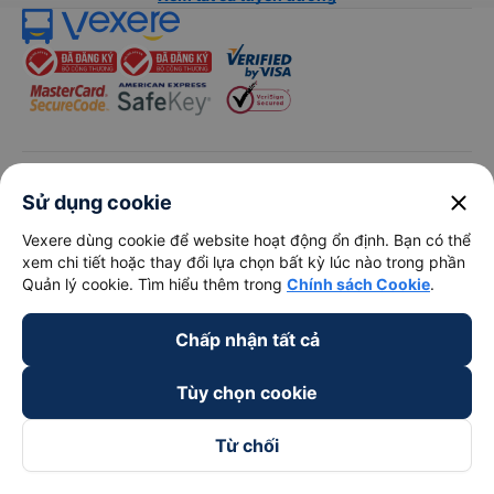
keyboard_arrow_down
Về chúng tôi
close
Sử dụng cookie
Vexere dùng cookie để website hoạt động ổn định. Bạn có thể
keyboard_arrow_down
Hỗ trợ
xem chi tiết hoặc thay đổi lựa chọn bất kỳ lúc nào trong phần
Quản lý cookie. Tìm hiểu thêm trong
Chính sách Cookie
.
keyboard_arrow_down
Trở thành đối tác
Chấp nhận tất cả
Đối tác thanh toán
Tùy chọn cookie
Từ chối