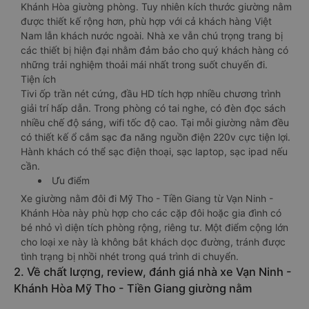
Khánh Hòa giường phòng. Tuy nhiên kích thước giường nằm
được thiết kế rộng hơn, phù hợp với cả khách hàng Việt
Nam lẫn khách nước ngoài. Nhà xe vẫn chú trọng trang bị
các thiết bị hiện đại nhằm đảm bảo cho quý khách hàng có
những trải nghiệm thoải mái nhất trong suốt chuyến đi.
Tiện ích
Tivi ốp trần nét cứng, đầu HD tích hợp nhiều chương trình
giải trí hấp dẫn. Trong phòng có tai nghe, có đèn đọc sách
nhiều chế độ sáng, wifi tốc độ cao. Tại mỗi giường nằm đều
có thiết kế ổ cắm sạc đa năng nguồn điện 220v cực tiện lợi.
Hành khách có thể sạc điện thoại, sạc laptop, sạc ipad nếu
cần.
Ưu điểm
Xe giường nằm đôi đi Mỹ Tho - Tiền Giang từ Vạn Ninh -
Khánh Hòa này phù hợp cho các cặp đôi hoặc gia đình có
bé nhỏ vì diện tích phòng rộng, riêng tư. Một điểm cộng lớn
cho loại xe này là không bắt khách dọc đường, tránh được
tình trạng bị nhồi nhét trong quá trình di chuyển.
2. Về chất lượng, review, đánh giá nhà xe Vạn Ninh -
Khánh Hòa Mỹ Tho - Tiền Giang giường nằm