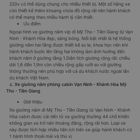
220v có thể dùng chung cho nhiều thiết bị. Một số hãng xe
còn thiết kế thêm khoang chứa đồ rộng rãi nên hành khách
có thể mang theo nhiều hành lý cần thiết.
Ưu điểm
Ngoại hình xe giường nằm vip đi Mỹ Tho - Tiền Giang từ Vạn
Ninh - Khánh Hòa đẹp, sáng bóng. Nổi bật nhất là hệ thống
giường nằm hai tầng được thiết kế so le, khoa học nên khi
hành khách bước lên tầng hai không làm ảnh hưởng đến
khách nằm ở giường tầng 1.Diện tích giường rộng rãi: chiều
dài 1,8 đến 1,9m còn chiều rộng gấp rưỡi so với giường
thông thường nên phù hợp với cả du khách nước ngoài lẫn
du khách Việt Nam.
c. Xe giường nằm phòng cabin Vạn Ninh - Khánh Hòa Mỹ
Tho - Tiền Giang
Giới thiệu
Xe giường nằm đi Mỹ Tho - Tiền Giang từ Vạn Ninh - Khánh
Hòa cabin được cải tiến từ xe giường thường 44 chỗ khiến
không gian xe trở nên thoáng đãng, rộng rãi hơn. Loại xe
này được tích hợp nhiều tiện ích trên xe giúp hành khách có
1 hành trình thoải mái và thú vị.