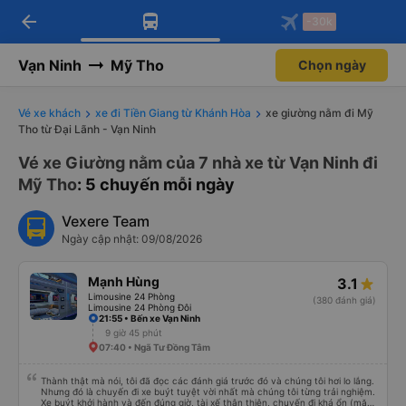
arrow_back
Tải app Vexere ngay!
Tải app Vexere
-30k
Mở app
Mở app
Nhận ưu đãi thành viên độc
-30k/ghế khi đặt vé máy bay qua
quyền
app
Vạn Ninh
Mỹ Tho
Chọn ngày
Vé xe khách
xe đi Tiền Giang từ Khánh Hòa
xe giường nằm đi Mỹ
Tho từ Đại Lãnh - Vạn Ninh
Vé xe Giường nằm của 7 nhà xe từ Vạn Ninh đi
Mỹ Tho
: 5 chuyến mỗi ngày
Vexere Team
Ngày cập nhật: 09/08/2026
Mạnh Hùng
3.1
Limousine 24 Phòng
(380 đánh giá)
Limousine 24 Phòng Đôi
21:55 • Bến xe Vạn Ninh
9 giờ 45 phút
07:40 • Ngã Tư Đồng Tâm
Thành thật mà nói, tôi đã đọc các đánh giá trước đó và chúng tôi hơi lo lắng.
Nhưng đó là chuyến đi xe buýt tuyệt vời nhất mà chúng tôi từng trải nghiệm.
Xe buýt khởi hành và đến đúng giờ, tài xế thân thiện, chuyến đi khá ổn (mặc