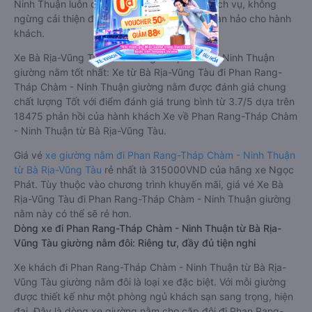
Ninh Thuận luôn chú trọng đến chất lượng dịch vụ, không
ngừng cải thiện để mang đến trải nghiệm hoàn hảo cho hành
khách.
Xe Bà Rịa-Vũng Tàu Phan Rang-Tháp Chàm - Ninh Thuận
giường nằm tốt nhất: Xe từ Bà Rịa-Vũng Tàu đi Phan Rang-
Tháp Chàm - Ninh Thuận giường nằm được đánh giá chung
chất lượng Tốt với điểm đánh giá trung bình từ 3.7/5 dựa trên
18475 phản hồi của hành khách Xe về Phan Rang-Tháp Chàm
- Ninh Thuận từ Bà Rịa-Vũng Tàu.
Giá vé
xe giường nằm đi Phan Rang-Tháp Chàm - Ninh Thuận
từ Bà Rịa-Vũng Tàu
rẻ nhất là 315000VND của hãng xe Ngọc
Phát. Tùy thuộc vào chương trình khuyến mãi, giá vé Xe Bà
Rịa-Vũng Tàu đi Phan Rang-Tháp Chàm - Ninh Thuận giường
nằm này có thể sẽ rẻ hơn.
Dòng xe đi Phan Rang-Tháp Chàm - Ninh Thuận từ Bà Rịa-
Vũng Tàu giường nằm đôi: Riêng tư, đầy đủ tiện nghi
Xe khách đi Phan Rang-Tháp Chàm - Ninh Thuận từ Bà Rịa-
Vũng Tàu giường nằm đôi là loại xe đặc biệt. Với mỗi giường
được thiết kế như một phòng ngủ khách sạn sang trọng, hiện
đại. Đây là dòng xe giường nằm cho cặp đôi đi Phan Rang-