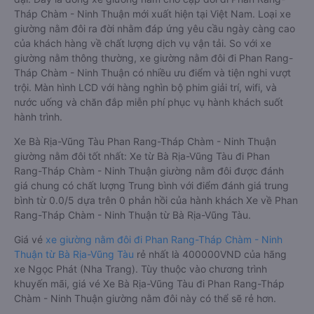
Tháp Chàm - Ninh Thuận mới xuất hiện tại Việt Nam. Loại xe
giường nằm đôi ra đời nhằm đáp ứng yêu cầu ngày càng cao
của khách hàng về chất lượng dịch vụ vận tải. So với xe
giường nằm thông thường, xe giường nằm đôi đi Phan Rang-
Tháp Chàm - Ninh Thuận có nhiều ưu điểm và tiện nghi vượt
trội. Màn hình LCD với hàng nghìn bộ phim giải trí, wifi, và
nước uống và chăn đắp miễn phí phục vụ hành khách suốt
hành trình.
Xe Bà Rịa-Vũng Tàu Phan Rang-Tháp Chàm - Ninh Thuận
giường nằm đôi tốt nhất: Xe từ Bà Rịa-Vũng Tàu đi Phan
Rang-Tháp Chàm - Ninh Thuận giường nằm đôi được đánh
giá chung có chất lượng Trung bình với điểm đánh giá trung
bình từ 0.0/5 dựa trên 0 phản hồi của hành khách Xe về Phan
Rang-Tháp Chàm - Ninh Thuận từ Bà Rịa-Vũng Tàu.
Giá vé
xe giường nằm đôi đi Phan Rang-Tháp Chàm - Ninh
Thuận từ Bà Rịa-Vũng Tàu
rẻ nhất là 400000VND của hãng
xe Ngọc Phát (Nha Trang). Tùy thuộc vào chương trình
khuyến mãi, giá vé Xe Bà Rịa-Vũng Tàu đi Phan Rang-Tháp
Chàm - Ninh Thuận giường nằm đôi này có thể sẽ rẻ hơn.