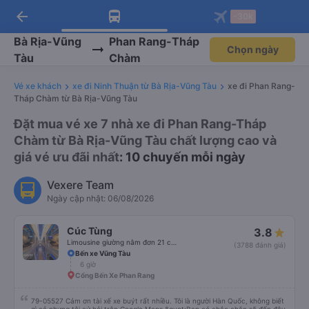
arrow_back
Tải app Vexere ngay!
Tải app Vexere
-30k
Mở app
Mở app
Nhận ưu đãi thành viên độc
-30k/ghế khi đặt vé máy bay qua
quyền
app
Bà Rịa-Vũng
Phan Rang-Tháp
Chọn ngày
Tàu
Chàm
Vé xe khách
xe đi Ninh Thuận từ Bà Rịa-Vũng Tàu
xe đi Phan Rang-
Tháp Chàm từ Bà Rịa-Vũng Tàu
Đặt mua vé xe 7 nhà xe đi Phan Rang-Tháp
Chàm từ Bà Rịa-Vũng Tàu chất lượng cao và
giá vé ưu đãi nhất
: 10 chuyến mỗi ngày
Vexere Team
Ngày cập nhật: 06/08/2026
Cúc Tùng
3.8
Limousine giường nằm đơn 21 chỗ (WC)
(3788 đánh giá)
Bến xe Vũng Tàu
6 giờ
Cổng Bến Xe Phan Rang
79-05527 Cảm ơn tài xế xe buýt rất nhiều. Tôi là người Hàn Quốc, không biết