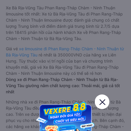
Xe Bà Rịa-Vũng Tàu Phan Rang-Tháp Chàm - Ninh Thuận
limousine tốt nhất: Xe từ Bà Rịa-Vũng Tàu đi Phan Rang-Tháp
Chàm - Ninh Thuận limousine được đánh giá chung có chất
lượng Trung bình với điểm đánh giá trung bình từ 2.7/5 dựa
trên 18415 phản hồi của hành khách Xe về Phan Rang-Tháp
Chàm - Ninh Thuận từ Bà Rịa-Vũng Tàu.
Giá vé
xe limousine đi Phan Rang-Tháp Chàm - Ninh Thuận từ
Bà Rịa-Vũng Tàu
rẻ nhất là 350000VND của hãng xe Liên
Hưng. Tùy thuộc vào vị trí ngồi của bạn và chương trình
khuyến mãi, giá vé Xe Bà Rịa-Vũng Tàu đi Phan Rang-Tháp
Chàm - Ninh Thuận limousine này có thể sẽ rẻ hơn
Dòng xe đi Phan Rang-Tháp Chàm - Ninh Thuận từ Bà Rịa-
Vũng Tàu giường nằm chất lượng cao: Thoải mái, giá cả tốt
nhất
Những nhà xe đi Phan Rang-Tháp Chàm - Ninh Thuận từ Bà
Rịa-Vũng Tàu đều sở hữu những xe giường nằm chất lượng
cao. Trên xe được trang bị đầy đủ các trang thiết bị hiện đại
phục vụ cho nhu cầu di chuyển của hành khách. Bên cạnh đó,
các hãng xe khách Bà Rịa-Vũng Tàu Phan Rang-Tháp Chàm -