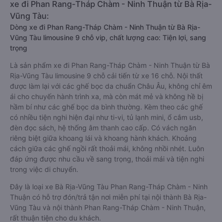
xe đi Phan Rang-Tháp Chàm - Ninh Thuận từ Bà Rịa-
Vũng Tàu:
Dòng xe đi Phan Rang-Tháp Chàm - Ninh Thuận từ Bà Rịa-
Vũng Tàu limousine 9 chỗ vip, chất lượng cao: Tiện lợi, sang
trọng
Là sản phẩm xe đi Phan Rang-Tháp Chàm - Ninh Thuận từ Bà
Rịa-Vũng Tàu limousine 9 chỗ cải tiến từ xe 16 chỗ. Nội thất
được làm lại với các ghế bọc da chuẩn Châu Âu, không chỉ êm
ái cho chuyến hành trình xa, mà còn mát mẻ và không hề bị
hầm bí như các ghế bọc da bình thường. Kèm theo các ghế
có nhiều tiện nghi hiện đại như ti-vi, tủ lạnh mini, ổ cắm usb,
đèn đọc sách, hệ thống âm thanh cao cấp. Có vách ngăn
riêng biệt giữa khoang lái và khoang hành khách. Khoảng
cách giữa các ghế ngồi rất thoải mái, không nhồi nhét. Luôn
đáp ứng được nhu cầu về sang trọng, thoải mái và tiện nghi
trong việc di chuyển.
Đây là loại xe Bà Rịa-Vũng Tàu Phan Rang-Tháp Chàm - Ninh
Thuận có hỗ trợ đón/trả tận nơi miễn phí tại nội thành Bà Rịa-
Vũng Tàu và nội thành Phan Rang-Tháp Chàm - Ninh Thuận,
rất thuận tiện cho du khách.