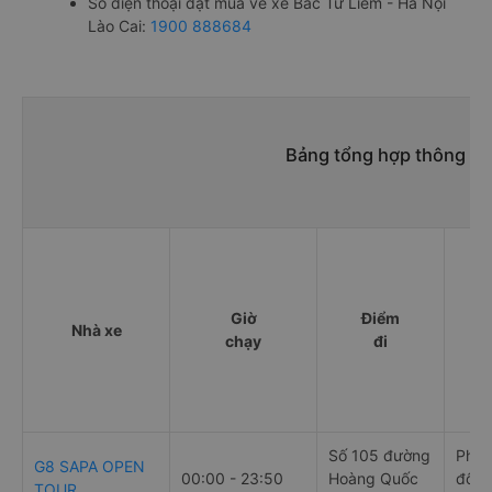
Số điện thoại đặt mua vé xe Bắc Từ Liêm - Hà Nội
Lào Cai:
1900 888684
Bảng tổng hợp thông tin
Giờ
Điểm
Nhà xe
chạy
đi
Số 105 đường
Phố 
G8 SAPA OPEN
00:00 - 23:50
Hoàng Quốc
đối 
TOUR