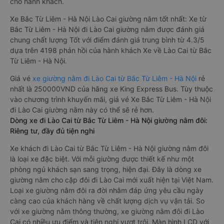
cho hành khách.
Xe Bắc Từ Liêm - Hà Nội Lào Cai giường nằm tốt nhất: Xe từ
Bắc Từ Liêm - Hà Nội đi Lào Cai giường nằm được đánh giá
chung chất lượng Tốt với điểm đánh giá trung bình từ 4.3/5
dựa trên 4198 phản hồi của hành khách Xe về Lào Cai từ Bắc
Từ Liêm - Hà Nội.
Giá vé
xe giường nằm đi Lào Cai từ Bắc Từ Liêm - Hà Nội
rẻ
nhất là 250000VND của hãng xe King Express Bus. Tùy thuộc
vào chương trình khuyến mãi, giá vé Xe Bắc Từ Liêm - Hà Nội
đi Lào Cai giường nằm này có thể sẽ rẻ hơn.
Dòng xe đi Lào Cai từ Bắc Từ Liêm - Hà Nội giường nằm đôi:
Riêng tư, đầy đủ tiện nghi
Xe khách đi Lào Cai từ Bắc Từ Liêm - Hà Nội giường nằm đôi
là loại xe đặc biệt. Với mỗi giường được thiết kế như một
phòng ngủ khách sạn sang trọng, hiện đại. Đây là dòng xe
giường nằm cho cặp đôi đi Lào Cai mới xuất hiện tại Việt Nam.
Loại xe giường nằm đôi ra đời nhằm đáp ứng yêu cầu ngày
càng cao của khách hàng về chất lượng dịch vụ vận tải. So
với xe giường nằm thông thường, xe giường nằm đôi đi Lào
Cai có nhiều ưu điểm và tiện nghi vượt trội. Màn hình LCD với