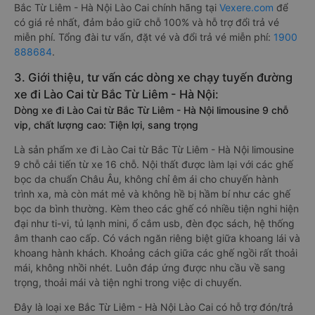
Bắc Từ Liêm - Hà Nội Lào Cai chính hãng tại
Vexere.com
để
có giá rẻ nhất, đảm bảo giữ chỗ 100% và hỗ trợ đổi trả vé
miễn phí. Tổng đài tư vấn, đặt vé và đổi trả vé miễn phí:
1900
888684
.
3. Giới thiệu, tư vấn các dòng xe chạy tuyến đường
xe đi Lào Cai từ Bắc Từ Liêm - Hà Nội:
Dòng xe đi Lào Cai từ Bắc Từ Liêm - Hà Nội limousine 9 chỗ
vip, chất lượng cao: Tiện lợi, sang trọng
Là sản phẩm xe đi Lào Cai từ Bắc Từ Liêm - Hà Nội limousine
9 chỗ cải tiến từ xe 16 chỗ. Nội thất được làm lại với các ghế
bọc da chuẩn Châu Âu, không chỉ êm ái cho chuyến hành
trình xa, mà còn mát mẻ và không hề bị hầm bí như các ghế
bọc da bình thường. Kèm theo các ghế có nhiều tiện nghi hiện
đại như ti-vi, tủ lạnh mini, ổ cắm usb, đèn đọc sách, hệ thống
âm thanh cao cấp. Có vách ngăn riêng biệt giữa khoang lái và
khoang hành khách. Khoảng cách giữa các ghế ngồi rất thoải
mái, không nhồi nhét. Luôn đáp ứng được nhu cầu về sang
trọng, thoải mái và tiện nghi trong việc di chuyển.
Đây là loại xe Bắc Từ Liêm - Hà Nội Lào Cai có hỗ trợ đón/trả