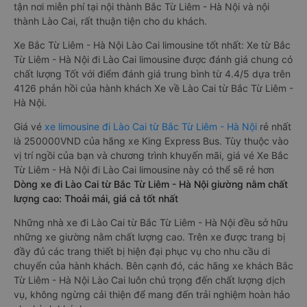
tận nơi miễn phí tại nội thành Bắc Từ Liêm - Hà Nội và nội
thành Lào Cai, rất thuận tiện cho du khách.
Xe Bắc Từ Liêm - Hà Nội Lào Cai limousine tốt nhất: Xe từ Bắc
Từ Liêm - Hà Nội đi Lào Cai limousine được đánh giá chung có
chất lượng Tốt với điểm đánh giá trung bình từ 4.4/5 dựa trên
4126 phản hồi của hành khách Xe về Lào Cai từ Bắc Từ Liêm -
Hà Nội.
Giá vé
xe limousine đi Lào Cai từ Bắc Từ Liêm - Hà Nội
rẻ nhất
là 250000VND của hãng xe King Express Bus. Tùy thuộc vào
vị trí ngồi của bạn và chương trình khuyến mãi, giá vé Xe Bắc
Từ Liêm - Hà Nội đi Lào Cai limousine này có thể sẽ rẻ hơn
Dòng xe đi Lào Cai từ Bắc Từ Liêm - Hà Nội giường nằm chất
lượng cao: Thoải mái, giá cả tốt nhất
Những nhà xe đi Lào Cai từ Bắc Từ Liêm - Hà Nội đều sở hữu
những xe giường nằm chất lượng cao. Trên xe được trang bị
đầy đủ các trang thiết bị hiện đại phục vụ cho nhu cầu di
chuyển của hành khách. Bên cạnh đó, các hãng xe khách Bắc
Từ Liêm - Hà Nội Lào Cai luôn chú trọng đến chất lượng dịch
vụ, không ngừng cải thiện để mang đến trải nghiệm hoàn hảo