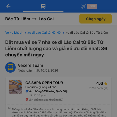
arrow_back
Tải app Vexere ngay!
Tải app Vexere
-30k
Mở app
Mở app
Nhận ưu đãi thành viên độc
-30k/ghế khi đặt vé máy bay qua
quyền
app
Bắc Từ Liêm
Lào Cai
Chọn ngày
Vé xe khách
xe đi Lào Cai từ Hà Nội
xe đi Lào Cai từ Bắc Từ Liêm
Đặt mua vé xe 7 nhà xe đi Lào Cai từ Bắc Từ
Liêm chất lượng cao và giá vé ưu đãi nhất
: 36
chuyến mỗi ngày
Vexere Team
Ngày cập nhật: 10/08/2026
G8 SAPA OPEN TOUR
4.6
Limousine giường 24 chỗ
(3251 đánh giá)
Văn phòng 105 Hoàng Quốc Việt
5 giờ 36 phút
Văn phòng Sapa (Đường N2)
Thông tin về địa điểm đón v.v. chỉ mang tính chất tham khảo, tôi đã hỏi
Vexere nơi chúng tôi có thể đến trực tiếp xe buýt lớn và cuối cùng địa điểm
vẫn là xe buýt nhỏ đưa chúng tôi đến xe buýt nhưng điều đó không thành