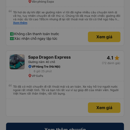
Văn phòng Sapa
Tôi hơi do dự khi đặt xe giường nằm vì tôi đã nghe nhiều câu chuyện kinh dị
về họ, tuy nhiên chuyến đi rất thú vị. Chúng tôi đã mua một chiếc giường đôi
và mặc dù tôi cao 195cm nhưng đi lại rất thoải mái và tôi có thể ngủ hầu hết
thời gian (mặc dù tôi không thể duỗi chân hoàn toàn. Tôi sẽ cần thêm 20-
Xem thêm
30cm nữa). Chiếc giường rộng và hai chúng tôi có thể vừa vặn ở đó khá tốt.
Có hai điểm dừng trên đường đến Sapa (cca cứ sau 2 giờ) để tắm và ăn nhẹ.
Giường sạch sẽ và tài xế xe buýt thỉnh thoảng bấm còi. Tôi thực sự khuyên
Không cần thanh toán trước
Xem giá
bạn nên xe buýt này. Và nếu bạn cao hơn tôi, tôi khuyên bạn nên trả thêm
Xác nhận chỗ ngay lập tức
tiền để có chiếc giường tốt hơn.
star_rate
Sapa Dragon Express
4.1
Giường nằm 40 chỗ
(72 đánh giá)
VP Hàng Tre (Hà Nội)
6 giờ 25 phút
VP SaPa
Tôi đã có một chuyến đi rất thoải mái và an toàn. Xe này hỗ trợ người nước
ngoài rất nhiệt tình. Tôi và bạn tôi rất vui vì sự giúp đỡ của nhân viên. Người
Việt Nam rất thân thiện, rất tốt bụng.
Xem giá
Xem thêm chuyến