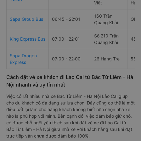
Việt
Hàm 
160 Trần
Sapa Group Bus
06:45 - 22:01
QL4D
Quang Khải
Số 210 Trần
King Express Bus
07:00 - 22:01
458 
Quang Khải
Sapa Dragon
07:00 - 22:00
26 Hàng Tre
582 
Express
Cách đặt vé xe khách đi Lào Cai từ Bắc Từ Liêm - Hà
Nội nhanh và uy tín nhất
Việc có rất nhiều nhà xe Bắc Từ Liêm - Hà Nội Lào Cai giúp
cho du khách có đa dạng sự lựa chọn. Đây cũng có thể là một
điều bất lợi làm cho hàng khách không biết nên chọn nhà xe
nào là phù hợp với mình. Bên cạnh đó, việc đảm bảo giữ chỗ,
có được chỗ ngồi yêu thích sau khi đặt vé xe đi Lào Cai từ
Bắc Từ Liêm - Hà Nội giữa nhà xe với khách hàng sau khi đặt
trực tiếp vẫn chưa được đảm bảo 100%.