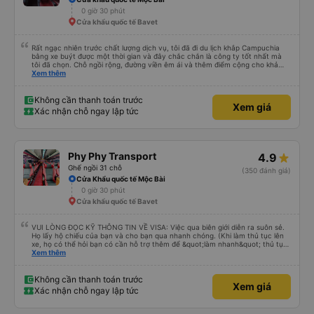
không gì sánh bằng!
0 giờ 30 phút
Cửa khẩu quốc tế Bavet
Rất ngạc nhiên trước chất lượng dịch vụ, tôi đã đi du lịch khắp Campuchia
bằng xe buýt được một thời gian và đây chắc chắn là công ty tốt nhất mà
tôi đã chọn. Chỗ ngồi rộng, đường viền êm ái và thêm điểm cộng cho khả
năng nằm. (Bạn có thể không hiểu mọi chuyện xảy ra ở biên giới, với hộ
Xem thêm
chiếu và mọi thứ nhưng bạn chỉ cần tin tưởng vào quy trình và làm theo
nhóm) 10/10
Không cần thanh toán trước
Xem giá
Xác nhận chỗ ngay lập tức
Phy Phy Transport
4.9
Ghế ngồi 31 chỗ
(350 đánh giá)
Cửa Khẩu quốc tế Mộc Bài
0 giờ 30 phút
Cửa khẩu quốc tế Bavet
VUI LÒNG ĐỌC KỸ THÔNG TIN VỀ VISA: Việc qua biên giới diễn ra suôn sẻ.
Họ lấy hộ chiếu của bạn và cho bạn qua nhanh chóng. (Khi làm thủ tục lên
xe, họ có thể hỏi bạn có cần hỗ trợ thêm để &quot;làm nhanh&quot; thủ tục
visa và qua biên giới không - với một khoản phí phụ thu cho công ty xe buýt.
Xem thêm
Điều này là TÙY CHỌN và theo kinh nghiệm của tôi thì không cần thiết. Dù
sao thì họ cũng phải đợi bạn và việc qua biên giới và xin visa diễn ra rất suôn
sẻ và dễ dàng. Ngoài ra, một lưu ý nhỏ, visa kinh doanh là 35 đô la chứ
Không cần thanh toán trước
Xem giá
không phải 50 đô la và điều này đã được lực lượng tuần tra biên giới xác
Xác nhận chỗ ngay lập tức
nhận. Tôi không hiểu tại sao một người từ công ty xe buýt này ở biên giới lại
cố gắng thuyết phục chúng tôi rằng nó là 50 đô la và cười khi biết chúng tôi
chỉ trả 35 đô la. Anh ta nhất quyết muốn giúp đỡ và hướng dẫn chúng tôi