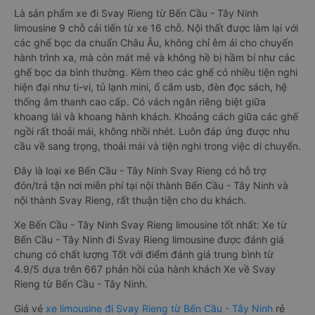
Là sản phẩm xe đi Svay Rieng từ Bến Cầu - Tây Ninh
limousine 9 chỗ cải tiến từ xe 16 chỗ. Nội thất được làm lại với
các ghế bọc da chuẩn Châu Âu, không chỉ êm ái cho chuyến
hành trình xa, mà còn mát mẻ và không hề bị hầm bí như các
ghế bọc da bình thường. Kèm theo các ghế có nhiều tiện nghi
hiện đại như ti-vi, tủ lạnh mini, ổ cắm usb, đèn đọc sách, hệ
thống âm thanh cao cấp. Có vách ngăn riêng biệt giữa
khoang lái và khoang hành khách. Khoảng cách giữa các ghế
ngồi rất thoải mái, không nhồi nhét. Luôn đáp ứng được nhu
cầu về sang trọng, thoải mái và tiện nghi trong việc di chuyển.
Đây là loại xe Bến Cầu - Tây Ninh Svay Rieng có hỗ trợ
đón/trả tận nơi miễn phí tại nội thành Bến Cầu - Tây Ninh và
nội thành Svay Rieng, rất thuận tiện cho du khách.
Xe Bến Cầu - Tây Ninh Svay Rieng limousine tốt nhất: Xe từ
Bến Cầu - Tây Ninh đi Svay Rieng limousine được đánh giá
chung có chất lượng Tốt với điểm đánh giá trung bình từ
4.9/5 dựa trên 667 phản hồi của hành khách Xe về Svay
Rieng từ Bến Cầu - Tây Ninh.
Giá vé
xe limousine đi Svay Rieng từ Bến Cầu - Tây Ninh
rẻ