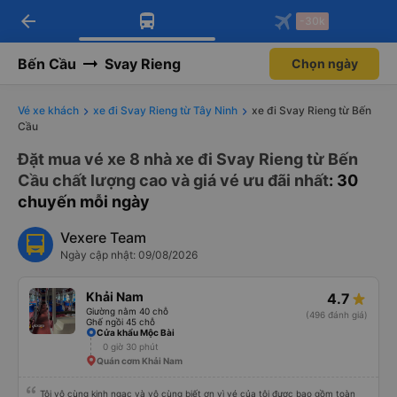
arrow_back
Tải app Vexere ngay!
Tải app Vexere
-30k
Mở app
Mở app
Nhận ưu đãi thành viên độc
-30k/ghế khi đặt vé máy bay qua
quyền
app
Bến Cầu
Svay Rieng
Chọn ngày
Vé xe khách
xe đi Svay Rieng từ Tây Ninh
xe đi Svay Rieng từ Bến
Cầu
Đặt mua vé xe 8 nhà xe đi Svay Rieng từ Bến
Cầu chất lượng cao và giá vé ưu đãi nhất
: 30
chuyến mỗi ngày
Vexere Team
Ngày cập nhật: 09/08/2026
Khải Nam
4.7
Giường nằm 40 chỗ
(496 đánh giá)
Ghế ngồi 45 chỗ
Cửa khẩu Mộc Bài
0 giờ 30 phút
Quán cơm Khải Nam
Tôi vô cùng kinh ngạc và vô cùng biết ơn vì vé của tôi được bao gồm toàn