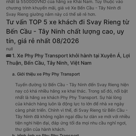
nhất là 550000VND của hãng xe Khải Nam. Tùy thuộc vào
chương trình khuyến mãi, giá vé Xe Bến Cầu - Tây Ninh đi
Svay Rieng giường nằm này có thể sẽ rẻ hơn.
Tư vấn TOP 5 xe khách đi Svay Rieng từ
Bến Cầu - Tây Ninh chất lượng cao, uy
tín, giá rẻ nhất 08/2026
null
🚌 1. Xe Phy Phy Transport khởi hành tại Xuyên Á, Lợi
Thuận, Bến Cầu, Tây Ninh, Việt Nam
a. Giới thiệu xe Phy Phy Transport
Tuyến đường từ Bến Cầu - Tây Ninh đến Svay Rieng hiện
nay có khá nhiều hãng xe khai thác. Trong số đó, nổi bật
nhất là hãng xe khách Phy Phy Transport. Sự hài lòng
của khách hàng luôn là động lực to lớn để nhà xe ngày
càng phát triển. Chính vì thế, đi Svay Rieng từ Bến Cầu -
Tây Ninh đã không ngần ngại đầu tư dàn xe mới với nhiều
tiện nghi hiện đại, đáp ứng tối đa mọi nhu cầu nghỉ ngơi,
thư giãn của hành khách.
b. Hình ảnh xe Phy Phy Transport