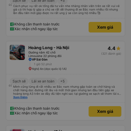
Sạch sẽ
Lái xe an toàn
+5
Cách phục vụ rất ok tổng đài tư vấn nhe nhàng nhân viên trên xe rất vui vẻ
giá cả thi hợp lý gặp a chủ xe rất dễ thương đi xe Bắc nam nhiều rồi nhưng
lần đầu tiên mới gặp được nx rất ung ý se còn ủng hộ nhiều 🥰
Không cần thanh toán trước
Xem giá
Xác nhận chỗ ngay lập tức
Hoàng Long - Hà Nội
4.4
Giường nằm 42 chỗ
(321 đánh giá)
Limousine 22 phòng đôi
VP Sài Gòn
1 giờ 52 phút
Nghệ An (dọc quốc lộ 1A)
Sạch sẽ
Lái xe an toàn
+5
Mình cũng từng đi rất nhiều xe Bắc nam nhưng gặp toàn xe chở hàng và
chất hàng dọc đường rất lâu và mất thời gian nhưng lan đầu tiên gặp xe
hoàng long A3 trên xe đây đủ tiện nghi sac tại giường xe sạch sẽ thơm tài xế
lo xe thoải mái vui tính sẽ con ung hô nhe
Xem thêm
Không cần thanh toán trước
Xem giá
Xác nhận chỗ ngay lập tức