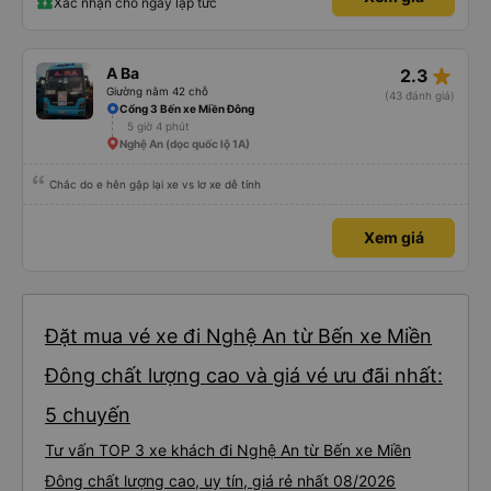
Xác nhận chỗ ngay lập tức
star_rate
A Ba
2.3
Giường nằm 42 chỗ
(43 đánh giá)
Cổng 3 Bến xe Miền Đông
5 giờ 4 phút
Nghệ An (dọc quốc lộ 1A)
Chắc do e hên gặp lại xe vs lơ xe dễ tính
Xem giá
Đặt mua vé xe đi Nghệ An từ Bến xe Miền
Đông chất lượng cao và giá vé ưu đãi nhất:
5 chuyến
Tư vấn TOP 3 xe khách đi Nghệ An từ Bến xe Miền
Đông chất lượng cao, uy tín, giá rẻ nhất 08/2026