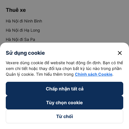
Thuê xe
Hà Nội đi Ninh Bình
Hà Nội đi Hạ Long
Hà Nội đi Sa Pa
Hà Nội đi Tam Đảo
close
Sử dụng cookie
Đà Nẵng đi Hội An
Vexere dùng cookie để website hoạt động ổn định. Bạn có thể
Đà Nẵng đi Huế
xem chi tiết hoặc thay đổi lựa chọn bất kỳ lúc nào trong phần
Quản lý cookie. Tìm hiểu thêm trong
Chính sách Cookie
.
Hải Phòng đi Hà Nội
Xem tất cả tuyến đường
Chấp nhận tất cả
Tùy chọn cookie
Từ chối
keyboard_arrow_down
Về chúng tôi