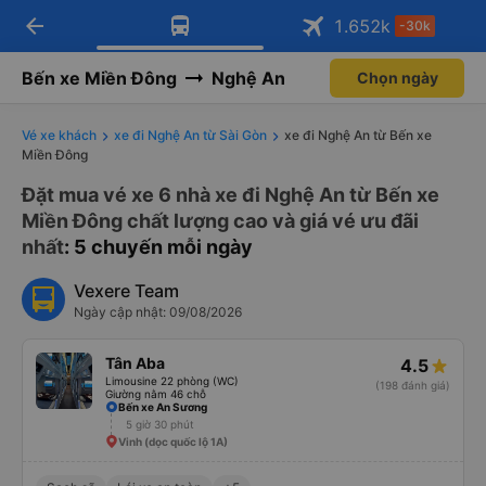
arrow_back
Tải app Vexere ngay!
Tải app Vexere
1.652
k
-30k
Mở app
Mở app
Nhận ưu đãi thành viên độc
-30k/ghế khi đặt vé máy bay qua
quyền
app
Bến xe Miền Đông
Nghệ An
Chọn ngày
Vé xe khách
xe đi Nghệ An từ Sài Gòn
xe đi Nghệ An từ Bến xe
Miền Đông
Đặt mua vé xe 6 nhà xe đi Nghệ An từ Bến xe
Miền Đông chất lượng cao và giá vé ưu đãi
nhất
: 5 chuyến mỗi ngày
Vexere Team
Ngày cập nhật: 09/08/2026
Tân Aba
4.5
Limousine 22 phòng (WC)
(198 đánh giá)
Giường nằm 46 chỗ
Bến xe An Sương
5 giờ 30 phút
Vinh (dọc quốc lộ 1A)