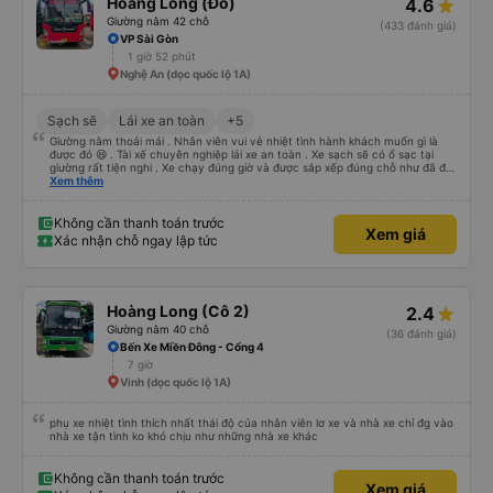
Hoàng Long (Đỏ)
4.6
Giường nằm 42 chỗ
(433 đánh giá)
VP Sài Gòn
1 giờ 52 phút
Nghệ An (dọc quốc lộ 1A)
Sạch sẽ
Lái xe an toàn
+5
Giường nằm thoải mái . Nhân viên vui vẻ nhiệt tình hành khách muốn gì là
được đó 😆 . Tài xế chuyên nghiệp lái xe an toàn . Xe sạch sẽ có ổ sạc tại
giường rất tiện nghi . Xe chạy đúng giờ và được sắp xếp đúng chỗ như đã đặt
. Điểm 10 cho hoàng long đỏ 👍
Xem thêm
Không cần thanh toán trước
Xem giá
Xác nhận chỗ ngay lập tức
Hoàng Long (Cô 2)
2.4
Giường nằm 40 chỗ
(36 đánh giá)
Bến Xe Miền Đông - Cổng 4
7 giờ
Vinh (dọc quốc lộ 1A)
phụ xe nhiệt tình thích nhất thái độ của nhân viên lơ xe và nhà xe chỉ đg vào
nhà xe tận tình ko khó chịu như những nhà xe khác
Không cần thanh toán trước
Xem giá