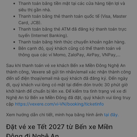
Thanh toán bằng tiền mặt tại các cửa hàng tiện lợi và
siêu thị gần nhà.
Thanh toán bằng thẻ thanh toán quốc tế (Visa, Master
Card, JCB).
Thanh toán bằng thẻ ATM đã đăng ký thanh toán trực
tuyến (Internet Banking).
Thanh toán bằng hình thức chuyển khoản ngân hàng.
Bên cạnh đó, quý khách cũng có thể thanh toán vé
thông qua các ví Momo, ZaloPay, AirPay, VNPay,…
Sau khi thanh toán vé xe khách Bến xe Miền Đông Nghệ An
thành công, Vexere sẽ gửi tin nhắn/email xác nhận thành công
đến số điện thoại/email mà quý khách đã đăng ký. Đến ngày
đi, quý khách vui lòng có mặt tại điểm đón trước 30 phút giờ
khởi hành để chuẩn bị lên xe. Để kiểm tra tình trạng vé xe đi
Nghệ An từ Bến xe Miền Đông đã đặt, quý khách vui lòng truy
cập
https://vexere.com/vi-VN/booking/ticketinfo
Xem hướng dẫn chi tiết, minh họa bằng hình ảnh
tại đây.
Đặt vé xe Tết 2027 từ Bến xe Miền
Đông đi Nghệ An