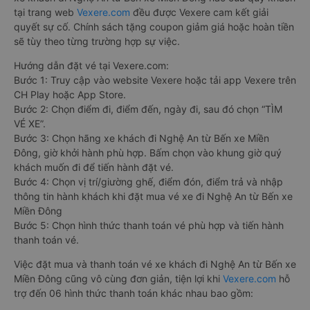
tại trang web
Vexere.com
đều được Vexere cam kết giải
quyết sự cố. Chính sách tặng coupon giảm giá hoặc hoàn tiền
sẽ tùy theo từng trường hợp sự việc.
Hướng dẫn đặt vé tại Vexere.com:
Bước 1: Truy cập vào website Vexere hoặc tải app Vexere trên
CH Play hoặc App Store.
Bước 2: Chọn điểm đi, điểm đến, ngày đi, sau đó chọn “TÌM
VÉ XE”.
Bước 3: Chọn hãng xe khách đi Nghệ An từ Bến xe Miền
Đông, giờ khởi hành phù hợp. Bấm chọn vào khung giờ quý
khách muốn đi để tiến hành đặt vé.
Bước 4: Chọn vị trí/giường ghế, điểm đón, điểm trả và nhập
thông tin hành khách khi đặt mua vé xe đi Nghệ An từ Bến xe
Miền Đông
Bước 5: Chọn hình thức thanh toán vé phù hợp và tiến hành
thanh toán vé.
Việc đặt mua và thanh toán vé xe khách đi Nghệ An từ Bến xe
Miền Đông cũng vô cùng đơn giản, tiện lợi khi
Vexere.com
hỗ
trợ đến 06 hình thức thanh toán khác nhau bao gồm: