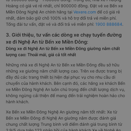
Hoàng có giá vé rẻ nhất, chỉ 900000 đồng. Đặt vé xe Bến xe
Miền Đông Nghệ An chính hãng tại
Vexere.com
để có giá rẻ
nhất, đảm bảo giữ chỗ 100% và hỗ trợ đổi trả vé miễn phí.
Tổng đài tư vấn, đặt vé và đổi trả vé miễn phí:
1900 888684
.
3. Giới thiệu, tư vấn các dòng xe chạy tuyến đường
xe đi Nghệ An từ Bến xe Miền Đông:
Dòng xe đi Nghệ An từ Bến xe Miền Đông giường nằm chất
lượng cao: Thoải mái, giá cả tốt nhất
Những nhà xe đi Nghệ An từ Bến xe Miền Đông đều sở hữu
những xe giường nằm chất lượng cao. Trên xe được trang bị
đầy đủ các trang thiết bị hiện đại phục vụ cho nhu cầu di
chuyển của hành khách. Bên cạnh đó, các hãng xe khách Bến
xe Miền Đông Nghệ An luôn chú trọng đến chất lượng dịch vụ,
không ngừng cải thiện để mang đến trải nghiệm hoàn hảo cho
hành khách.
Xe Bến xe Miền Đông Nghệ An giường nằm tốt nhất: Xe từ
Bến xe Miền Đông đi Nghệ An giường nằm được đánh giá
chung chất lượng Trung bình với điểm đánh giá trung bình từ
2.9/5 dựa trên 123 phản hồi của hành khách Xe về Nghệ An