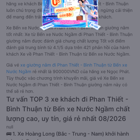
hãng xe khách Bến xe Nước Ngầm Phan Thiết - Bình Thuận
luôn chú trọng đến chất lượng dịch vụ, không ngừng cải thiện
để mang đến trải nghiệm hoàn hảo cho hành khách.
Xe Bến xe Nước Ngầm Phan Thiết - Bình Thuận giường nằm
tốt nhất: Xe từ Bến xe Nước Ngầm đi Phan Thiết - Bình Thuận
giường nằm được đánh giá chung chất lượng Tốt với điểm
đánh giá trung bình từ 4.1/5 dựa trên 421 phản hồi của hành
khách Xe về Phan Thiết - Bình Thuận từ Bến xe Nước Ngầm.
Giá vé
xe giường nằm đi Phan Thiết - Bình Thuận từ Bến xe
Nước Ngầm
rẻ nhất là 900000VND của hãng xe Ngọc Phát.
Tùy thuộc vào chương trình khuyến mãi, giá vé Xe Bến xe
Nước Ngầm đi Phan Thiết - Bình Thuận giường nằm này có
thể sẽ rẻ hơn.
Tư vấn TOP 3 xe khách đi Phan Thiết -
Bình Thuận từ Bến xe Nước Ngầm chất
lượng cao, uy tín, giá rẻ nhất 08/2026
null
🚌 1. Xe Hoàng Long (Bắc - Trung - Nam) khởi hành