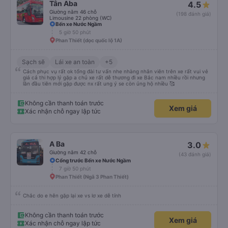
Tân Aba
4.5
Giường nằm 46 chỗ
(198 đánh giá)
Limousine 22 phòng (WC)
Bến xe Nước Ngầm
5 giờ 50 phút
Phan Thiết (dọc quốc lộ 1A)
Sạch sẽ
Lái xe an toàn
+5
Cách phục vụ rất ok tổng đài tư vấn nhe nhàng nhân viên trên xe rất vui vẻ
giá cả thi hợp lý gặp a chủ xe rất dễ thương đi xe Bắc nam nhiều rồi nhưng
lần đầu tiên mới gặp được nx rất ung ý se còn ủng hộ nhiều 🥰
Không cần thanh toán trước
Xem giá
Xác nhận chỗ ngay lập tức
A Ba
3.0
Giường nằm 42 chỗ
(43 đánh giá)
Cổng trước Bến xe Nước Ngầm
7 giờ 50 phút
Phan Thiết (Ngã 3 Phan Thiết)
Chắc do e hên gặp lại xe vs lơ xe dễ tính
Không cần thanh toán trước
Xem giá
Xác nhận chỗ ngay lập tức