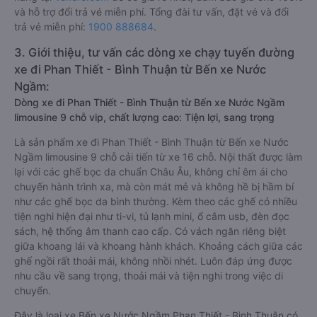
và hỗ trợ đổi trả vé miễn phí. Tổng đài tư vấn, đặt vé và đổi
trả vé miễn phí:
1900 888684
.
3. Giới thiệu, tư vấn các dòng xe chạy tuyến đường
xe đi Phan Thiết - Bình Thuận từ Bến xe Nước
Ngầm:
Dòng xe đi Phan Thiết - Bình Thuận từ Bến xe Nước Ngầm
limousine 9 chỗ vip, chất lượng cao: Tiện lợi, sang trọng
Là sản phẩm xe đi Phan Thiết - Bình Thuận từ Bến xe Nước
Ngầm limousine 9 chỗ cải tiến từ xe 16 chỗ. Nội thất được làm
lại với các ghế bọc da chuẩn Châu Âu, không chỉ êm ái cho
chuyến hành trình xa, mà còn mát mẻ và không hề bị hầm bí
như các ghế bọc da bình thường. Kèm theo các ghế có nhiều
tiện nghi hiện đại như ti-vi, tủ lạnh mini, ổ cắm usb, đèn đọc
sách, hệ thống âm thanh cao cấp. Có vách ngăn riêng biệt
giữa khoang lái và khoang hành khách. Khoảng cách giữa các
ghế ngồi rất thoải mái, không nhồi nhét. Luôn đáp ứng được
nhu cầu về sang trọng, thoải mái và tiện nghi trong việc di
chuyển.
Đây là loại xe Bến xe Nước Ngầm Phan Thiết - Bình Thuận có