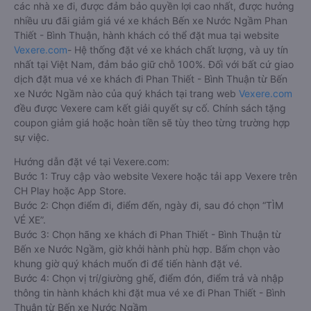
các nhà xe đi, được đảm bảo quyền lợi cao nhất, được hưởng
nhiều ưu đãi giảm giá vé xe khách Bến xe Nước Ngầm Phan
Thiết - Bình Thuận, hành khách có thể đặt mua tại website
Vexere.com
- Hệ thống đặt vé xe khách chất lượng, và uy tín
nhất tại Việt Nam, đảm bảo giữ chỗ 100%. Đối với bất cứ giao
dịch đặt mua vé xe khách đi Phan Thiết - Bình Thuận từ Bến
xe Nước Ngầm nào của quý khách tại trang web
Vexere.com
đều được Vexere cam kết giải quyết sự cố. Chính sách tặng
coupon giảm giá hoặc hoàn tiền sẽ tùy theo từng trường hợp
sự việc.
Hướng dẫn đặt vé tại Vexere.com:
Bước 1: Truy cập vào website Vexere hoặc tải app Vexere trên
CH Play hoặc App Store.
Bước 2: Chọn điểm đi, điểm đến, ngày đi, sau đó chọn “TÌM
VÉ XE”.
Bước 3: Chọn hãng xe khách đi Phan Thiết - Bình Thuận từ
Bến xe Nước Ngầm, giờ khởi hành phù hợp. Bấm chọn vào
khung giờ quý khách muốn đi để tiến hành đặt vé.
Bước 4: Chọn vị trí/giường ghế, điểm đón, điểm trả và nhập
thông tin hành khách khi đặt mua vé xe đi Phan Thiết - Bình
Thuận từ Bến xe Nước Ngầm