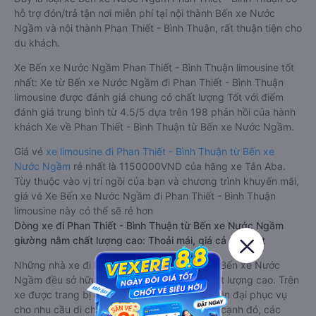
hỗ trợ đón/trả tận nơi miễn phí tại nội thành Bến xe Nước
Ngầm và nội thành Phan Thiết - Bình Thuận, rất thuận tiện cho
du khách.
Xe Bến xe Nước Ngầm Phan Thiết - Bình Thuận limousine tốt
nhất: Xe từ Bến xe Nước Ngầm đi Phan Thiết - Bình Thuận
limousine được đánh giá chung có chất lượng Tốt với điểm
đánh giá trung bình từ 4.5/5 dựa trên 198 phản hồi của hành
khách Xe về Phan Thiết - Bình Thuận từ Bến xe Nước Ngầm.
Giá vé
xe limousine đi Phan Thiết - Bình Thuận từ Bến xe
Nước Ngầm
rẻ nhất là 1150000VND của hãng xe Tân Aba.
Tùy thuộc vào vị trí ngồi của bạn và chương trình khuyến mãi,
giá vé Xe Bến xe Nước Ngầm đi Phan Thiết - Bình Thuận
limousine này có thể sẽ rẻ hơn
Dòng xe đi Phan Thiết - Bình Thuận từ Bến xe Nước Ngầm
giường nằm chất lượng cao: Thoải mái, giá cả tốt nhất
Những nhà xe đi Phan Thiết - Bình Thuận từ Bến xe Nước
Ngầm đều sở hữu những xe giường nằm chất lượng cao. Trên
xe được trang bị đầy đủ các trang thiết bị hiện đại phục vụ
cho nhu cầu di chuyển của hành khách. Bên cạnh đó, các