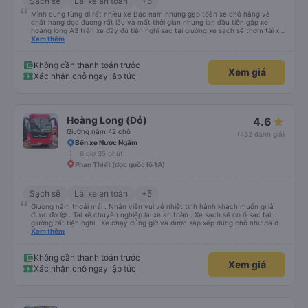
Sạch sẽ
Lái xe an toàn
+5
Mình cũng từng đi rất nhiều xe Bắc nam nhưng gặp toàn xe chở hàng và
chất hàng dọc đường rất lâu và mất thời gian nhưng lan đầu tiên gặp xe
hoàng long A3 trên xe đây đủ tiện nghi sac tại giường xe sạch sẽ thơm tài xế
lo xe thoải mái vui tính sẽ con ung hô nhe
Xem thêm
Không cần thanh toán trước
Xem giá
Xác nhận chỗ ngay lập tức
Hoàng Long (Đỏ)
4.6
Giường nằm 42 chỗ
(432 đánh giá)
Bến xe Nước Ngầm
6 giờ 35 phút
Phan Thiết (dọc quốc lộ 1A)
Sạch sẽ
Lái xe an toàn
+5
Giường nằm thoải mái . Nhân viên vui vẻ nhiệt tình hành khách muốn gì là
được đó 😆 . Tài xế chuyên nghiệp lái xe an toàn . Xe sạch sẽ có ổ sạc tại
giường rất tiện nghi . Xe chạy đúng giờ và được sắp xếp đúng chỗ như đã đặt
. Điểm 10 cho hoàng long đỏ 👍
Xem thêm
Không cần thanh toán trước
Xem giá
Xác nhận chỗ ngay lập tức