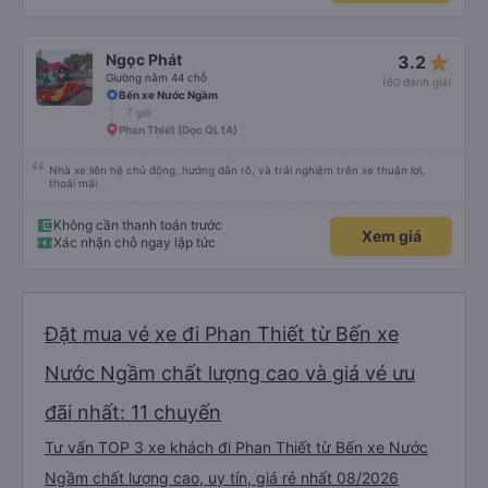
star_rate
Ngọc Phát
3.2
Giường nằm 44 chỗ
(60 đánh giá)
Bến xe Nước Ngầm
7 giờ
Phan Thiết (Dọc QL1A)
Nhà xe liên hệ chủ động, hướng dẫn rõ, và trải nghiệm trên xe thuận lợi,
thoải mái
Không cần thanh toán trước
Xem giá
Xác nhận chỗ ngay lập tức
Đặt mua vé xe đi Phan Thiết từ Bến xe
Nước Ngầm chất lượng cao và giá vé ưu
đãi nhất: 11 chuyến
Tư vấn TOP 3 xe khách đi Phan Thiết từ Bến xe Nước
Ngầm chất lượng cao, uy tín, giá rẻ nhất 08/2026