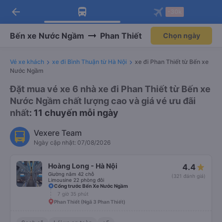
arrow_back
Tải app Vexere ngay!
Tải app Vexere
-30k
Mở app
Mở app
Nhận ưu đãi thành viên độc
-30k/ghế khi đặt vé máy bay qua
quyền
app
Bến xe Nước Ngầm
Phan Thiết
Chọn ngày
Vé xe khách
xe đi Bình Thuận từ Hà Nội
xe đi Phan Thiết từ Bến xe
Nước Ngầm
Đặt mua vé xe 6 nhà xe đi Phan Thiết từ Bến xe
Nước Ngầm chất lượng cao và giá vé ưu đãi
nhất
: 11 chuyến mỗi ngày
Vexere Team
Ngày cập nhật: 07/08/2026
Hoàng Long - Hà Nội
4.4
Giường nằm 42 chỗ
(321 đánh giá)
Limousine 22 phòng đôi
Cổng trước Bến Xe Nước Ngầm
7 giờ 35 phút
Phan Thiết (Ngã 3 Phan Thiết)