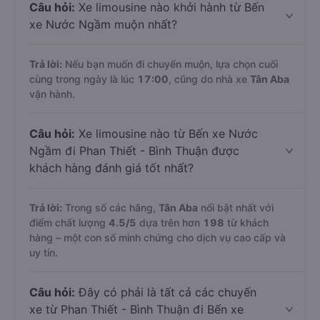
Trả lời:
Chuyến limousine sớm nhất khởi hành lúc
10:00
, do nhà xe
Tân Aba
khai thác.
Câu hỏi:
Xe limousine nào khởi hành từ Bến
xe Nước Ngầm muộn nhất?
Trả lời:
Nếu bạn muốn đi chuyến muộn, lựa chọn cuối
cùng trong ngày là lúc
17:00
, cũng do nhà xe
Tân Aba
vận hành.
Câu hỏi:
Xe limousine nào từ Bến xe Nước
Ngầm đi Phan Thiết - Bình Thuận được
khách hàng đánh giá tốt nhất?
Trả lời:
Trong số các hãng,
Tân Aba
nổi bật nhất với
điểm chất lượng
4.5
/5
dựa trên hơn
198
từ khách
hàng – một con số minh chứng cho dịch vụ cao cấp và
uy tín.