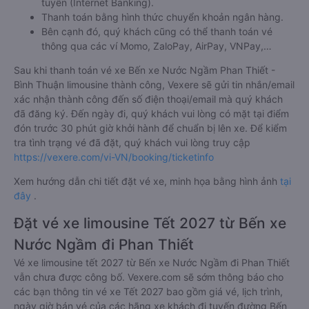
Thanh toán bằng thẻ thanh toán quốc tế (Visa, Master
Card, JCB).
Thanh toán bằng thẻ ATM đã đăng ký thanh toán trực
tuyến (Internet Banking).
Thanh toán bằng hình thức chuyển khoản ngân hàng.
Bên cạnh đó, quý khách cũng có thể thanh toán vé
thông qua các ví Momo, ZaloPay, AirPay, VNPay,…
Sau khi thanh toán vé xe Bến xe Nước Ngầm Phan Thiết -
Bình Thuận limousine thành công, Vexere sẽ gửi tin nhắn/email
xác nhận thành công đến số điện thoại/email mà quý khách
đã đăng ký. Đến ngày đi, quý khách vui lòng có mặt tại điểm
đón trước 30 phút giờ khởi hành để chuẩn bị lên xe. Để kiểm
tra tình trạng vé đã đặt, quý khách vui lòng truy cập
https://vexere.com/vi-VN/booking/ticketinfo
Xem hướng dẫn chi tiết đặt vé xe, minh họa bằng hình ảnh
tại
đây
.
Đặt vé xe limousine Tết 2027 từ Bến xe
Nước Ngầm đi Phan Thiết