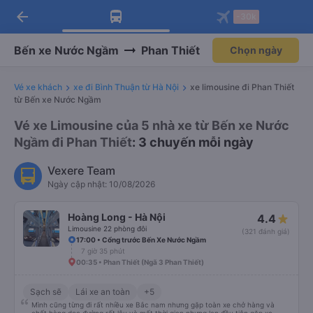
Tải app Vexere ngay!
Mở app
Nhận ưu đãi thành viên độc
quyền
arrow_back
Tải app Vexere
-30k
Mở app
-30k/ghế khi đặt vé máy bay qua
app
Bến xe Nước Ngầm
Phan Thiết
Chọn ngày
Vé xe khách
xe đi Bình Thuận từ Hà Nội
xe limousine đi Phan Thiết
từ Bến xe Nước Ngầm
Vé xe Limousine của 5 nhà xe từ Bến xe Nước
Ngầm đi Phan Thiết
: 3 chuyến mỗi ngày
Vexere Team
Ngày cập nhật: 10/08/2026
Hoàng Long - Hà Nội
4.4
Limousine 22 phòng đôi
(321 đánh giá)
17:00 • Cổng trước Bến Xe Nước Ngầm
7 giờ 35 phút
00:35 • Phan Thiết (Ngã 3 Phan Thiết)