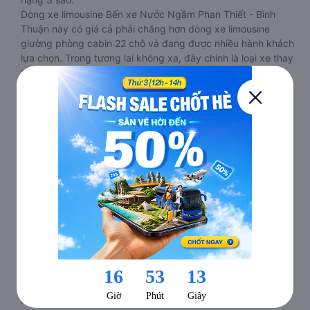
nằm thông thường một chút. Tuy nhiên tại mỗi giường đều
có rèm che riêng, màn hình led, và đèn đọc sách,…. Mỗi
giường đều được bọc da êm ái, tương đương với phân khúc
hạng 3 sao.
Dòng xe limousine Bến xe Nước Ngầm Phan Thiết - Bình
Thuận này có giá cả phải chăng hơn dòng xe limousine
giường phòng cabin 22 chỗ và đang được nhiều hành khách
lựa chọn. Trong tương lai không xa, đây chính là loại xe thay
thế xe giường nằm thông thường.
c. Xe limousine giường phòng cabin đi Phan Thiết - Bình
Thuận từ Bến xe Nước Ngầm VIP sang trọng, êm ái, chất
lượng dịch vụ cao 20 -22 chỗ
Loại xe limousine giường phòng từ Bến xe Nước Ngầm đi
Phan Thiết - Bình Thuận 20 - 22 chỗ được chia làm 2 tầng, 2
dãy và 6 hàng, mỗi hàng là 2 cabin riêng biệt. Trong mỗi xe
limousine Bến xe Nước Ngầm Phan Thiết - Bình Thuận cabin
được trang bị rất nhiều tiện ích phục vụ hành khách suốt
hành trình.
Mỗi phòng, cabin đều có gối nằm rời, có gối ôm, có cái mền
to hơn và dây an toàn seat belt. Giường rộng và dài hơn hai
loại trên, có thể lăn lộn thoải mái. Đặc biệt là hệ thống