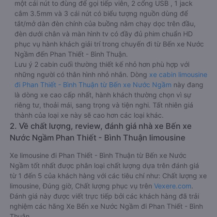
massage sẽ giúp bạn thư giãn trong những giờ nằm xe Bến
xe Nước Ngầm đến Phan Thiết - Bình Thuận dài. Bảng điều
khiển chính nằm ngay cạnh đầu để tiện tay tuỳ chỉnh gồm:
một cái nút to đùng để gọi tiếp viên, 2 cổng USB , 1 jack
cắm 3.5mm và 3 cái nút có biểu tượng nguồn dùng để
tắt/mở dàn đèn chính của buồng nằm chạy dọc trên đầu,
đèn dưới chân và màn hình tv có đầy đủ phim chuẩn HD
phục vụ hành khách giải trí trong chuyến đi từ Bến xe Nước
Ngầm đến Phan Thiết - Bình Thuận.
Lưu ý 2 cabin cuối thường thiết kế nhỏ hơn phù hợp với
những người có thân hình nhỏ nhắn. Dòng
xe cabin limousine
đi Phan Thiết - Bình Thuận từ Bến xe Nước Ngầm
này đang
là dòng xe cao cấp nhất, hành khách thường chọn vì sự
riêng tư, thoải mái, sang trọng và tiện nghi. Tất nhiên giá
thành của loại xe này sẽ cao hơn các loại khác.
2. Về chất lượng, review, đánh giá nhà xe Bến xe
Nước Ngầm Phan Thiết - Bình Thuận limousine
Xe limousine đi Phan Thiết - Bình Thuận từ Bến xe Nước
Ngầm tốt nhất được phân loại chất lượng dựa trên đánh giá
từ 1 đến 5 của khách hàng với các tiêu chí như: Chất lượng xe