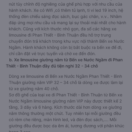
Xe Bến xe Nước Ngầm Phan Thiết - Bình Thuận này được
trang bị đầy đủ các tiện ích thông thường như máy lạnh,
chăn đắp, nước uống. Điểm cộng cho dòng xe limousine Vip
đi Phan Thiết - Bình Thuận từ Bến xe Nước Ngầm là ghế có
nút tùy chỉnh độ nghiêng của ghế phù hợp với nhu cầu của
hành khách. Xe có Wifi ,có thêm tủ lạnh, ti vi led 19 inch, hệ
thống đèn chiếu sáng đọc sách, bục gác chân, v.v.. Nhằm
đáp ứng mọi nhu cầu và mang lại sự thoải mái nhất cho hành
khách. Cũng với kích thước nhỏ gọn, đa số các hãng xe
limousine đi Phan Thiết - Bình Thuận đều hỗ trợ trung
chuyển đón trả khách trong khu vực nội thành Bến xe Nước
Ngầm. Hành khách không còn bị bắt buộc ra bến xe để đi,
chỉ cần đặt vé trực tuyến và chờ xe đến đón.
b. Xe limousine giường nằm từ Bến xe Nước Ngầm đi Phan
Thiết - Bình Thuận đầy đủ tiện nghi 32 - 34 chỗ
Dòng xe limousine đi Bến xe Nước Ngầm Phan Thiết - Bình
Thuận giường nằm VIP 32 – 34 chỗ là dòng xe được làm lại
từ xe giường nằm 40 chỗ.
Sơ đồ ghế của loại xe đi Phan Thiết - Bình Thuận từ Bến xe
Nước Ngầm limousine giường nằm VIP này được thiết kế 2
tầng, 3 dãy và 6 hàng. Kích thước dài hơn dòng xe giường