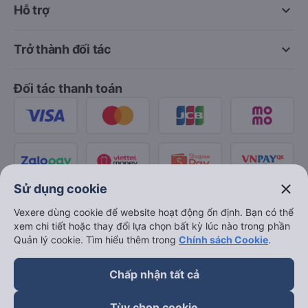
keyboard_arrow_down
Về chúng tôi
keyboard_arrow_down
Hỗ trợ
keyboard_arrow_down
Trở thành đối tác
Đối tác thanh toán
close
Sử dụng cookie
Vexere dùng cookie để website hoạt động ổn định. Bạn có thể
xem chi tiết hoặc thay đổi lựa chọn bất kỳ lúc nào trong phần
Quản lý cookie. Tìm hiểu thêm trong
Chính sách Cookie
.
Chấp nhận tất cả
Tùy chọn cookie