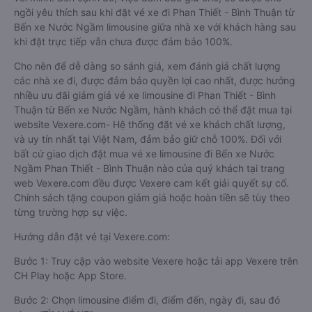
Thiết - Bình Thuận giúp cho du khách có đa dạng sự lựa
chọn. Đây cũng có thể là một điều bất lợi làm cho hàng khách
không biết nên chọn nhà xe có xe limousine nào là phù hợp
với mình. Bên cạnh đó, việc đảm bảo giữ chỗ, có được chỗ
ngồi yêu thích sau khi đặt vé xe đi Phan Thiết - Bình Thuận từ
Bến xe Nước Ngầm limousine giữa nhà xe với khách hàng sau
khi đặt trực tiếp vẫn chưa được đảm bảo 100%.
Cho nên để dễ dàng so sánh giá, xem đánh giá chất lượng
các nhà xe đi, được đảm bảo quyền lợi cao nhất, được hưởng
nhiều ưu đãi giảm giá vé xe limousine đi Phan Thiết - Bình
Thuận từ Bến xe Nước Ngầm, hành khách có thể đặt mua tại
website Vexere.com- Hệ thống đặt vé xe khách chất lượng,
và uy tín nhất tại Việt Nam, đảm bảo giữ chỗ 100%. Đối với
bất cứ giao dịch đặt mua vé xe limousine đi Bến xe Nước
Ngầm Phan Thiết - Bình Thuận nào của quý khách tại trang
web Vexere.com đều được Vexere cam kết giải quyết sự cố.
Chính sách tặng coupon giảm giá hoặc hoàn tiền sẽ tùy theo
từng trường hợp sự việc.
Hướng dẫn đặt vé tại Vexere.com:
Bước 1: Truy cập vào website Vexere hoặc tải app Vexere trên