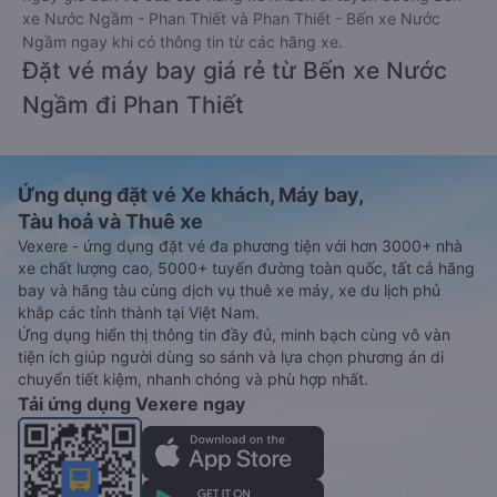
Vé xe limousine tết 2027 từ Bến xe Nước Ngầm đi Phan Thiết
vẫn chưa được công bố. Vexere.com sẽ sớm thông báo cho
các bạn thông tin vé xe Tết 2027 bao gồm giá vé, lịch trình,
ngày giờ bán vé của các hãng xe khách đi tuyến đường Bến
xe Nước Ngầm - Phan Thiết và Phan Thiết - Bến xe Nước
Ngầm ngay khi có thông tin từ các hãng xe.
Đặt vé máy bay giá rẻ từ Bến xe Nước
Ngầm đi Phan Thiết
Ứng dụng đặt vé Xe khách, Máy bay,
Tàu hoả và Thuê xe
Vexere - ứng dụng đặt vé đa phương tiện với hơn 3000+ nhà
xe chất lượng cao, 5000+ tuyến đường toàn quốc, tất cả hãng
bay và hãng tàu cùng dịch vụ thuê xe máy, xe du lịch phủ
khắp các tỉnh thành tại Việt Nam.
Ứng dụng hiển thị thông tin đầy đủ, minh bạch cùng vô vàn
tiện ích giúp người dùng so sánh và lựa chọn phương án di
chuyển tiết kiệm, nhanh chóng và phù hợp nhất.
Tải ứng dụng Vexere ngay