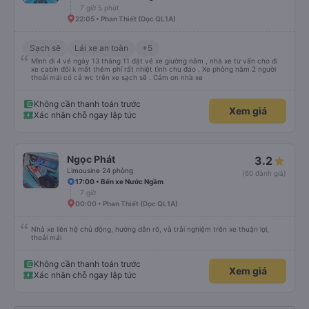
Hoàng Long Limousine
4.6
Limousine 22 Phòng (WC)
(149 đánh giá)
15:00 • Bến xe Nước Ngầm
7 giờ 5 phút
22:05 • Phan Thiết (Dọc QL1A)
Sạch sẽ
Lái xe an toàn
+5
Mình đi 4 vé ngày 13 tháng 11 đặt vé xe giường nằm , nhà xe tư vấn cho đi
xe cabin đôi k mất thêm phí rất nhiệt tình chu đáo . Xe phòng nằm 2 người
thoải mái có cả wc trên xe sạch sẽ . Cảm ơn nhà xe
Không cần thanh toán trước
Xem giá
Xác nhận chỗ ngay lập tức
Ngọc Phát
3.2
Limousine 24 phòng
(60 đánh giá)
17:00 • Bến xe Nước Ngầm
7 giờ
00:00 • Phan Thiết (Dọc QL1A)
Nhà xe liên hệ chủ động, hướng dẫn rõ, và trải nghiệm trên xe thuận lợi,
thoải mái