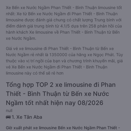
chính hãng tại
Vexere.com
để có giá rẻ nhất, đảm bảo giữ chỗ
100% và hỗ trợ đổi trả vé miễn phí. Tổng đài tư vấn, đặt vé và
đổi trả vé miễn phí:
1900 888684
.
Xe Bến xe Nước Ngầm Phan Thiết - Bình Thuận limousine tốt
nhất: Xe từ Bến xe Nước Ngầm đi Phan Thiết - Bình Thuận
limousine được đánh giá chung có chất lượng Trung bình với
điểm đánh giá trung bình từ 4.1/5 dựa trên 258 phản hồi của
hành khách Xe limousine về Phan Thiết - Bình Thuận từ Bến
xe Nước Ngầm.
Giá vé xe limousine đi Phan Thiết - Bình Thuận từ Bến xe
Nước Ngầm rẻ nhất là 1350000 của hãng xe Ngọc Phát. Tùy
thuộc vào vị trí ngồi của bạn và chương trình khuyến mãi, giá
vé Xe Bến xe Nước Ngầm đi Phan Thiết - Bình Thuận
limousine này có thể sẽ rẻ hơn
Tổng hợp TOP 2 xe limousine đi Phan
Thiết - Bình Thuận từ Bến xe Nước
Ngầm tốt nhất hiện nay 08/2026