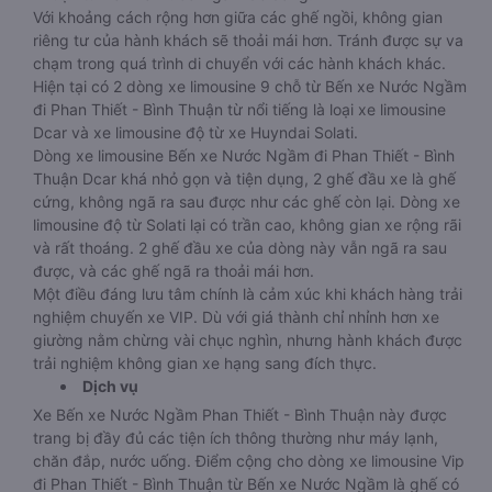
xa hay gần, thời gian ngồi ghế lâu cũng sẽ làm hành khách
mệt mỏi. Nhưng với xe hạng thương gia, hành khách hoàn
toàn có thể thư giãn và nghỉ ngơi trên xe đi Phan Thiết - Bình
Thuận từ Bến xe Nước Ngầm dễ dàng.
Với khoảng cách rộng hơn giữa các ghế ngồi, không gian
riêng tư của hành khách sẽ thoải mái hơn. Tránh được sự va
chạm trong quá trình di chuyển với các hành khách khác.
Hiện tại có 2 dòng xe limousine 9 chỗ từ Bến xe Nước Ngầm
đi Phan Thiết - Bình Thuận từ nổi tiếng là loại xe limousine
Dcar và xe limousine độ từ xe Huyndai Solati.
Dòng xe limousine Bến xe Nước Ngầm đi Phan Thiết - Bình
Thuận Dcar khá nhỏ gọn và tiện dụng, 2 ghế đầu xe là ghế
cứng, không ngã ra sau được như các ghế còn lại. Dòng xe
limousine độ từ Solati lại có trần cao, không gian xe rộng rãi
và rất thoáng. 2 ghế đầu xe của dòng này vẫn ngã ra sau
được, và các ghế ngã ra thoải mái hơn.
Một điều đáng lưu tâm chính là cảm xúc khi khách hàng trải
nghiệm chuyến xe VIP. Dù với giá thành chỉ nhỉnh hơn xe
giường nằm chừng vài chục nghìn, nhưng hành khách được
trải nghiệm không gian xe hạng sang đích thực.
Dịch vụ