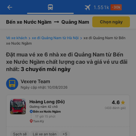
arrow_back
Tải app Vexere ngay!
Tải app Vexere
1.551
k
-30k
Mở app
Mở app
Nhận ưu đãi thành viên độc
-30k/ghế khi đặt vé máy bay qua
quyền
app
Bến xe Nước Ngầm
Quảng Nam
Chọn ngày
Vé xe khách
xe đi Quảng Nam từ Hà Nội
xe đi Quảng Nam từ Bến
xe Nước Ngầm
Đặt mua vé xe 6 nhà xe đi Quảng Nam từ Bến
xe Nước Ngầm chất lượng cao và giá vé ưu đãi
nhất
: 3 chuyến mỗi ngày
Vexere Team
Ngày cập nhật: 10/08/2026
Hoàng Long (Đỏ)
4.6
Giường nằm 42 chỗ
(433 đánh giá)
Bến xe Nước Ngầm
17 giờ 15 phút
Tam Kỳ
Sạch sẽ
Lái xe an toàn
+5