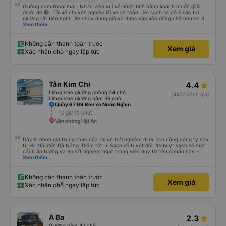
Giường nằm thoải mái . Nhân viên vui vẻ nhiệt tình hành khách muốn gì là
được đó 😆 . Tài xế chuyên nghiệp lái xe an toàn . Xe sạch sẽ có ổ sạc tại
giường rất tiện nghi . Xe chạy đúng giờ và được sắp xếp đúng chỗ như đã đặt
. Điểm 10 cho hoàng long đỏ 👍
Xem thêm
Không cần thanh toán trước
Xem giá
Xác nhận chỗ ngay lập tức
Tân Kim Chi
4.4
Limousine giường phòng 24 chỗ (CABIN)
(4477 đánh giá)
Limousine giường nằm 36 chỗ
Quầy 67 69 Bến xe Nước Ngầm
12 giờ 15 phút
Văn phòng Hội An
Đây là đánh giá trung thực của tôi về trải nghiệm đi du lịch cùng công ty này
từ Hà Nội đến Đà Nẵng. Điểm tốt: • Sạch sẽ tuyệt đối: Xe buýt sạch sẽ một
cách ấn tượng và họ rất nghiêm ngặt trong việc duy trì tiêu chuẩn này -
không được phép ăn trên xe. Đây là lần đầu tiên tôi thấy sự chú trọng đến
Xem thêm
vấn đề sạch sẽ như vậy ở Việt Nam. Mọi thứ bên trong xe buýt đều trông
mới và sạch sẽ. • WiFi đáng tin cậy: WiFi trên xe hoạt động hoàn hảo trong
suốt chuyến đi. • Tùy chọn sạc: Có sẵn cổng sạc USB và USB-C, đây cũng
Không cần thanh toán trước
Xem giá
là lần đầu tiên tôi thấy. • Môi trường yên tĩnh và thanh bình: Họ không bật
Xác nhận chỗ ngay lập tức
đèn không cần thiết hoặc bật nhạc lớn, giúp tôi dễ dàng thư giãn và ngủ
trong suốt hành trình. • Dừng vệ sinh thường xuyên: Họ lên lịch dừng thường
xuyên, tạo sự thuận tiện cho mọi người. Điểm chưa tốt: • Thay đổi địa điểm
đón vào phút chót: Vài giờ trước khi khởi hành, họ thông báo với tôi rằng
điểm đón đã được thay đổi sang một địa điểm xa hơn khoảng 30 phút. Tuy
A Ba
2.3
nhiên, họ đã đền bù cho tôi 100.000 VND, tôi thấy công bằng. • Tài xế không
thân thiện: Tài xế không thực sự thân thiện hoặc hữu ích, nhưng không đến
Giường nằm 42 chỗ