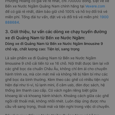
Phượng Hoàng có giá vé rẻ nhất, chỉ 700000 đồng. Đặt vé xe
Bến xe Nước Ngầm Quảng Nam chính hãng tại
Vexere.com
để có giá rẻ nhất, đảm bảo giữ chỗ 100% và hỗ trợ đổi trả vé
miễn phí. Tổng đài tư vấn, đặt vé và đổi trả vé miễn phí:
1900
888684
.
3. Giới thiệu, tư vấn các dòng xe chạy tuyến đường
xe đi Quảng Nam từ Bến xe Nước Ngầm:
Dòng xe đi Quảng Nam từ Bến xe Nước Ngầm limousine 9
chỗ vip, chất lượng cao: Tiện lợi, sang trọng
Là sản phẩm xe đi Quảng Nam từ Bến xe Nước Ngầm
limousine 9 chỗ cải tiến từ xe 16 chỗ. Nội thất được làm lại với
các ghế bọc da chuẩn Châu Âu, không chỉ êm ái cho chuyến
hành trình xa, mà còn mát mẻ và không hề bị hầm bí như các
ghế bọc da bình thường. Kèm theo các ghế có nhiều tiện nghi
hiện đại như ti-vi, tủ lạnh mini, ổ cắm usb, đèn đọc sách, hệ
thống âm thanh cao cấp. Có vách ngăn riêng biệt giữa
khoang lái và khoang hành khách. Khoảng cách giữa các ghế
ngồi rất thoải mái, không nhồi nhét. Luôn đáp ứng được nhu
cầu về sang trọng, thoải mái và tiện nghi trong việc di chuyển.