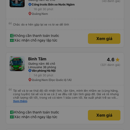
(43 đánh giá)
mức không thể chịu nổi. • Xe buýt quá đông ở Đà Nẵng: Khi chúng tôi
Cổng trước Bến xe Nước Ngầm
chuyển sang xe buýt khác để đến khách sạn của mình ở Đà Nẵng, xe quá
16 giờ 30 phút
đông và tôi phải ngồi trên một chiếc ghế nhựa ở lối đi giữa, điều này không lý
tưởng. Nhìn chung: Mặc dù có một vài bất tiện nhỏ, tôi đã có trải nghiệm
Quảng Nam
tích cực với công ty này. Đây là dịch vụ xe buýt tốt nhất mà tôi từng sử
dụng ở Việt Nam. Sự sạch sẽ, thoải mái và yên tĩnh tạo nên sự khác biệt
đáng kể và tôi sẽ giới thiệu dịch vụ này cho bất kỳ ai đi tuyến đường này.
Chắc do e hên gặp lại xe vs lơ xe dễ tính
Không cần thanh toán trước
Xem giá
Xác nhận chỗ ngay lập tức
Bình Tâm
4.6
Giường nằm 46 chỗ
(321 đánh giá)
Limousine 36 phòng
Văn phòng Hà Nội
14 giờ 30 phút
Quảng Nam (Dọc Quốc lộ 1A)
Tài xế và lơ xe thái độ rất nhiệt tình, tận tâm, mình lên nhầm xe (cùng hãng,
cùng tuyến) tài xế và lơ xe cả 2 xe đều rất tận tình giúp đỡ. Giá vé rẻ nhưng
chất lượng rất tốt, trong vé có kèm 1 bữa cơm tối. Xe xuất phát trễ so với
trên app 45p, nhưng do bão nên trời mưa rất to, có thể thông cảm được.
Xem thêm
99/10
Không cần thanh toán trước
Xem giá
Xác nhận chỗ ngay lập tức