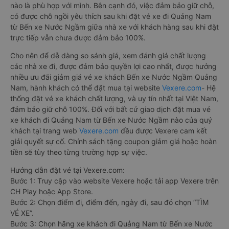
nào là phù hợp với mình. Bên cạnh đó, việc đảm bảo giữ chỗ,
có được chỗ ngồi yêu thích sau khi đặt vé xe đi Quảng Nam
từ Bến xe Nước Ngầm giữa nhà xe với khách hàng sau khi đặt
trực tiếp vẫn chưa được đảm bảo 100%.
Cho nên để dễ dàng so sánh giá, xem đánh giá chất lượng
các nhà xe đi, được đảm bảo quyền lợi cao nhất, được hưởng
nhiều ưu đãi giảm giá vé xe khách Bến xe Nước Ngầm Quảng
Nam, hành khách có thể đặt mua tại website
Vexere.com
- Hệ
thống đặt vé xe khách chất lượng, và uy tín nhất tại Việt Nam,
đảm bảo giữ chỗ 100%. Đối với bất cứ giao dịch đặt mua vé
xe khách đi Quảng Nam từ Bến xe Nước Ngầm nào của quý
khách tại trang web
Vexere.com
đều được Vexere cam kết
giải quyết sự cố. Chính sách tặng coupon giảm giá hoặc hoàn
tiền sẽ tùy theo từng trường hợp sự việc.
Hướng dẫn đặt vé tại Vexere.com:
Bước 1: Truy cập vào website Vexere hoặc tải app Vexere trên
CH Play hoặc App Store.
Bước 2: Chọn điểm đi, điểm đến, ngày đi, sau đó chọn “TÌM
VÉ XE”.
Bước 3: Chọn hãng xe khách đi Quảng Nam từ Bến xe Nước