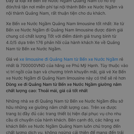
Đây là loại xe Bến xe Nước Ngầm Quảng Nam có hỗ trợ
đón/trả tận nơi miễn phí tại nội thành Bến xe Nước Ngầm và
nội thành Quảng Nam, rất thuận tiện cho du khách.
Xe Bến xe Nước Ngầm Quảng Nam limousine tốt nhất: Xe từ
Bến xe Nước Ngầm đi Quảng Nam limousine được đánh giá
chung có chất lượng Tốt với điểm đánh giá trung bình từ
4.0/5 dựa trên 176 phản hồi của hành khách Xe về Quảng
Nam từ Bến xe Nước Ngầm.
Giá vé
xe limousine đi Quảng Nam từ Bến xe Nước Ngầm
rẻ
nhất là 700000VND của hãng xe Phú Mỹ Hạnh. Tùy thuộc vào
vị trí ngồi của bạn và chương trình khuyến mãi, giá vé Xe Bến
xe Nước Ngầm đi Quảng Nam limousine này có thể sẽ rẻ hơn
Dòng xe đi Quảng Nam từ Bến xe Nước Ngầm giường nằm
chất lượng cao: Thoải mái, giá cả tốt nhất
Những nhà xe đi Quảng Nam từ Bến xe Nước Ngầm đều sở
hữu những xe giường nằm chất lượng cao. Trên xe được
trang bị đầy đủ các trang thiết bị hiện đại phục vụ cho nhu
cầu di chuyển của hành khách. Bên cạnh đó, các hãng xe
khách Bến xe Nước Ngầm Quảng Nam luôn chú trọng đến
chất lượng dịch vụ, không ngừng cải thiện để mang đến trải