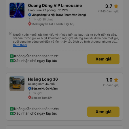
star_rate
Quang Dũng VIP Limousine
3.7
Limousine 22 phòng (Có WC)
(1145 đánh giá)
Văn phòng Hà Nội (68A Phạm Văn Đồng)
14 giờ 30 phút
253 Nguyễn Tất Thành (Hội An)
Người nước ngoài rất khó hiểu vị trí của bến xe buýt và xe buýt đến từ đâu.
Tôi đến trước giờ xe buýt khởi hành một giờ, nhưng sau khi đi bộ hơn một giờ,
cuối cùng họ cũng gọi điện và tìm thấy tôi. Dịch vụ bình thường, nhưng dù
sao thì tôi ngủ ngon hơn ở khách sạn vì tôi rất thoải mái. Sẽ tuyệt hơn nếu
Xem thêm
tiếng còi xe bớt to hơn. Nhưng tôi thích nó nên tôi cho điểm tối đa. Cảm ơn
bạn rất nhiều.
Không cần thanh toán trước
Xem giá
Xác nhận chỗ ngay lập tức
star_rate
Hoàng Long 36
1.0
Giường nằm 44 chỗ
(1 đánh giá)
Bến xe Nước Ngầm
17 giờ
Bến xe Tam Kỳ
Không cần thanh toán trước
Xem giá
Xác nhận chỗ ngay lập tức