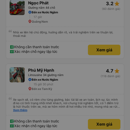
star_rate
Ngọc Phát
3.2
Giường nằm 44 chỗ
(60 đánh giá)
Bến xe Nước Ngầm
17 giờ
Quảng Nam
Nhà xe liên hệ chủ động, hướng dẫn rõ, và trải nghiệm trên xe thuận lợi,
thoải mái
Không cần thanh toán trước
Xem giá
Xác nhận chỗ ngay lập tức
star_rate
Phú Mỹ Hạnh
4.7
Limousine 34 giường nằm
(116 đánh giá)
Bến xe Nước Ngầm
15 giờ 30 phút
Bến xe Tam Kỳ
Xe sạch sẽ, có rèm cho từng giường, bác tài lái xe an toàn, lịch sự, lúc mình
đi ko có tình trạng nhồi nhét khách, nói chung trải nghiệm tốt, có 1 điểm trừ
là hút thuốc trên xe, mà xe hôm mình đi hơi nhiều trẻ nhỏ, mong nhà xe rút
kinh nghiệm khi đọc đc bình luận này
Xem thêm
Không cần thanh toán trước
Xem giá
Xác nhận chỗ ngay lập tức