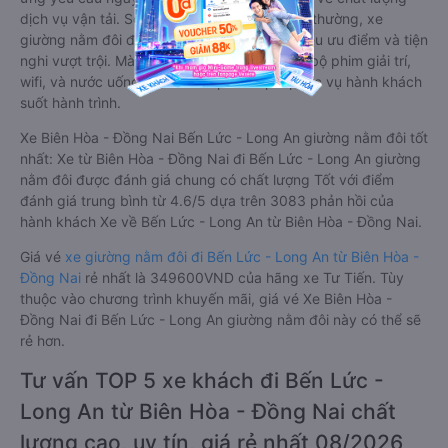
dịch vụ vận tải. So với xe giường nằm thông thường, xe
giường nằm đôi đi Bến Lức - Long An có nhiều ưu điểm và tiện
nghi vượt trội. Màn hình LCD với hàng nghìn bộ phim giải trí,
wifi, và nước uống và chăn đắp miễn phí phục vụ hành khách
suốt hành trình.
Xe Biên Hòa - Đồng Nai Bến Lức - Long An giường nằm đôi tốt
nhất: Xe từ Biên Hòa - Đồng Nai đi Bến Lức - Long An giường
nằm đôi được đánh giá chung có chất lượng Tốt với điểm
đánh giá trung bình từ 4.6/5 dựa trên 3083 phản hồi của
hành khách Xe về Bến Lức - Long An từ Biên Hòa - Đồng Nai.
Giá vé
xe giường nằm đôi đi Bến Lức - Long An từ Biên Hòa -
Đồng Nai
rẻ nhất là 349600VND của hãng xe Tư Tiến. Tùy
thuộc vào chương trình khuyến mãi, giá vé Xe Biên Hòa -
Đồng Nai đi Bến Lức - Long An giường nằm đôi này có thể sẽ
rẻ hơn.
Tư vấn TOP 5 xe khách đi Bến Lức -
Long An từ Biên Hòa - Đồng Nai chất
lượng cao, uy tín, giá rẻ nhất 08/2026