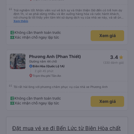
là 2:30 và tôi đang nói về nó. ạn bằng xe bu lông Limousine. Tôi nghĩ tài xế
đã giúp tôi vì nhìn tôi quá ngu ngốc. Tôi vẫn đang nghĩ rằng sẽ rất nguy hiểm
nếu không có tài xế... Cảm ơn các bạn rất nhiều.
Trải nghiệm tốt Nhân viên vui vẻ lịch sự và thân thiện Giờ đến có trễ hơn dự
định 1h, vì xe phải dừng nhiều và lên xuống hàng hóa và rước hành khách,
nói chung là tối thấy yên tâm khi sử dụng dịch vụ của nhà xe này, và sẽ ủng
hộ và giới thiệu cho người thân sử dụng dịch vụ của nhà xe này
Xem thêm
Không cần thanh toán trước
Xem giá
Xác nhận chỗ ngay lập tức
Phương Anh (Phan Thiết)
3.4
Giường nằm 44 chỗ
(330 đánh giá)
Biên Hòa (Quốc Lộ 1A)
2 giờ 45 phút
Trạm thu phí Tân An
Tôi rất hài lòng với phương châm phục vụ của nhà xe Phương Anh
Không cần thanh toán trước
Xem giá
Xác nhận chỗ ngay lập tức
Đặt mua vé xe đi Bến Lức từ Biên Hòa chất