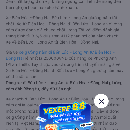
đến chất lượng dịch vụ, không ngừng cải thiện để mang đến
trải nghiệm hoàn hảo cho hành khách.
Xe Biên Hòa - Đồng Nai Bến Lức - Long An giường nằm tốt
nhất: Xe từ Biên Hòa - Đồng Nai đi Bến Lức - Long An giường
nằm được đánh giá chung chất lượng Tốt với điểm đánh giá
trung bình từ 3.6/5 dựa trên 4112 phản hồi của hành khách
Xe về Bến Lức - Long An từ Biên Hòa - Đồng Nai.
Giá vé
xe giường nằm đi Bến Lức - Long An từ Biên Hòa -
Đồng Nai
rẻ nhất là 200000VND của hãng xe Phương Anh
(Phan Thiết). Tùy thuộc vào chương trình khuyến mãi, giá vé
Xe Biên Hòa - Đồng Nai đi Bến Lức - Long An giường nằm này
có thể sẽ rẻ hơn.
Dòng xe đi Bến Lức - Long An từ Biên Hòa - Đồng Nai giường
nằm đôi: Riêng tư, đầy đủ tiện nghi
Xe khách đi Bến Lức - Long An từ Biên Hòa - Đồng Nai giường
nằm đôi là loại xe đặc biệt. Với mỗi giường được thiết kế như
một phòng ngủ khách sạn sang trọng, hiện đại. Đây là dòng
xe giường nằm cho cặp đôi đi Bến Lức - Long An mới xuất
hiện tại Việt Nam. Loại xe giường nằm đôi ra đời nhằm đáp
ứng yêu cầu ngày càng cao của khách hàng về chất lượng