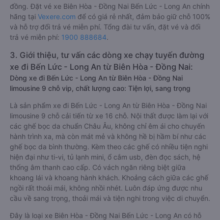
đồng. Đặt vé xe Biên Hòa - Đồng Nai Bến Lức - Long An chính
hãng tại
Vexere.com
để có giá rẻ nhất, đảm bảo giữ chỗ 100%
và hỗ trợ đổi trả vé miễn phí. Tổng đài tư vấn, đặt vé và đổi
trả vé miễn phí:
1900 888684
.
3. Giới thiệu, tư vấn các dòng xe chạy tuyến đường
xe đi Bến Lức - Long An từ Biên Hòa - Đồng Nai:
Dòng xe đi Bến Lức - Long An từ Biên Hòa - Đồng Nai
limousine 9 chỗ vip, chất lượng cao: Tiện lợi, sang trọng
Là sản phẩm xe đi Bến Lức - Long An từ Biên Hòa - Đồng Nai
limousine 9 chỗ cải tiến từ xe 16 chỗ. Nội thất được làm lại với
các ghế bọc da chuẩn Châu Âu, không chỉ êm ái cho chuyến
hành trình xa, mà còn mát mẻ và không hề bị hầm bí như các
ghế bọc da bình thường. Kèm theo các ghế có nhiều tiện nghi
hiện đại như ti-vi, tủ lạnh mini, ổ cắm usb, đèn đọc sách, hệ
thống âm thanh cao cấp. Có vách ngăn riêng biệt giữa
khoang lái và khoang hành khách. Khoảng cách giữa các ghế
ngồi rất thoải mái, không nhồi nhét. Luôn đáp ứng được nhu
cầu về sang trọng, thoải mái và tiện nghi trong việc di chuyển.
Đây là loại xe Biên Hòa - Đồng Nai Bến Lức - Long An có hỗ