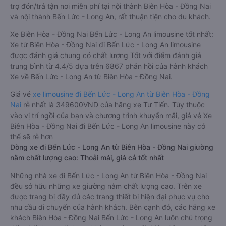
trợ đón/trả tận nơi miễn phí tại nội thành Biên Hòa - Đồng Nai
và nội thành Bến Lức - Long An, rất thuận tiện cho du khách.
Xe Biên Hòa - Đồng Nai Bến Lức - Long An limousine tốt nhất:
Xe từ Biên Hòa - Đồng Nai đi Bến Lức - Long An limousine
được đánh giá chung có chất lượng Tốt với điểm đánh giá
trung bình từ 4.4/5 dựa trên 6867 phản hồi của hành khách
Xe về Bến Lức - Long An từ Biên Hòa - Đồng Nai.
Giá vé
xe limousine đi Bến Lức - Long An từ Biên Hòa - Đồng
Nai
rẻ nhất là 349600VND của hãng xe Tư Tiến. Tùy thuộc
vào vị trí ngồi của bạn và chương trình khuyến mãi, giá vé Xe
Biên Hòa - Đồng Nai đi Bến Lức - Long An limousine này có
thể sẽ rẻ hơn
Dòng xe đi Bến Lức - Long An từ Biên Hòa - Đồng Nai giường
nằm chất lượng cao: Thoải mái, giá cả tốt nhất
Những nhà xe đi Bến Lức - Long An từ Biên Hòa - Đồng Nai
đều sở hữu những xe giường nằm chất lượng cao. Trên xe
được trang bị đầy đủ các trang thiết bị hiện đại phục vụ cho
nhu cầu di chuyển của hành khách. Bên cạnh đó, các hãng xe
khách Biên Hòa - Đồng Nai Bến Lức - Long An luôn chú trọng