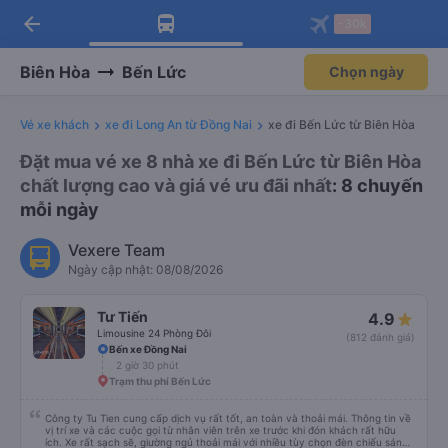
arrow_back
Tải app Vexere ngay!
Tải app Vexere
-30k
Mở app
Mở app
Nhận ưu đãi thành viên độc
-30k/ghế khi đặt vé máy bay qua
quyền
app
Biên Hòa
Bến Lức
Chọn ngày
Vé xe khách
xe đi Long An từ Đồng Nai
xe đi Bến Lức từ Biên Hòa
Đặt mua vé xe 8 nhà xe đi Bến Lức từ Biên Hòa
chất lượng cao và giá vé ưu đãi nhất
: 8 chuyến
mỗi ngày
Vexere Team
Ngày cập nhật: 08/08/2026
Tư Tiến
4.9
Limousine 24 Phòng Đôi
(812 đánh giá)
Bến xe Đồng Nai
2 giờ 30 phút
Trạm thu phí Bến Lức
Công ty Tu Tien cung cấp dịch vụ rất tốt, an toàn và thoải mái. Thông tin về
vị trí xe và các cuộc gọi từ nhân viên trên xe trước khi đón khách rất hữu
ích. Xe rất sạch sẽ, giường ngủ thoải mái với nhiều tùy chọn đèn chiếu sáng