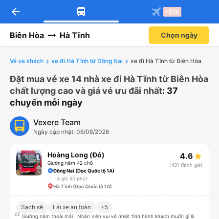
arrow_back
-30k
Biên Hòa
Hà Tĩnh
Chọn ngày
Vé xe khách
xe đi Hà Tĩnh từ Đồng Nai
xe đi Hà Tĩnh từ Biên Hòa
Đặt mua vé xe 14 nhà xe đi Hà Tĩnh từ Biên Hòa
chất lượng cao và giá vé ưu đãi nhất
: 37
chuyến mỗi ngày
Vexere Team
Ngày cập nhật: 06/08/2026
Hoàng Long (Đỏ)
4.6
Giường nằm 42 chỗ
(431 đánh giá)
Đồng Nai (Dọc Quốc lộ 1A)
4 giờ 50 phút
Hà Tĩnh (Dọc Quốc lộ 1A)
Sạch sẽ
Lái xe an toàn
+5
Giường nằm thoải mái . Nhân viên vui vẻ nhiệt tình hành khách muốn gì là