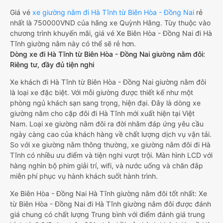
Giá vé
xe giường nằm đi Hà Tĩnh từ Biên Hòa - Đồng Nai
rẻ
nhất là 750000VND của hãng xe Quỳnh Hằng. Tùy thuộc vào
chương trình khuyến mãi, giá vé Xe Biên Hòa - Đồng Nai đi Hà
Tĩnh giường nằm này có thể sẽ rẻ hơn.
Dòng xe đi Hà Tĩnh từ Biên Hòa - Đồng Nai giường nằm đôi:
Riêng tư, đầy đủ tiện nghi
Xe khách đi Hà Tĩnh từ Biên Hòa - Đồng Nai giường nằm đôi
là loại xe đặc biệt. Với mỗi giường được thiết kế như một
phòng ngủ khách sạn sang trọng, hiện đại. Đây là dòng xe
giường nằm cho cặp đôi đi Hà Tĩnh mới xuất hiện tại Việt
Nam. Loại xe giường nằm đôi ra đời nhằm đáp ứng yêu cầu
ngày càng cao của khách hàng về chất lượng dịch vụ vận tải.
So với xe giường nằm thông thường, xe giường nằm đôi đi Hà
Tĩnh có nhiều ưu điểm và tiện nghi vượt trội. Màn hình LCD với
hàng nghìn bộ phim giải trí, wifi, và nước uống và chăn đắp
miễn phí phục vụ hành khách suốt hành trình.
Xe Biên Hòa - Đồng Nai Hà Tĩnh giường nằm đôi tốt nhất: Xe
từ Biên Hòa - Đồng Nai đi Hà Tĩnh giường nằm đôi được đánh
giá chung có chất lượng Trung bình với điểm đánh giá trung