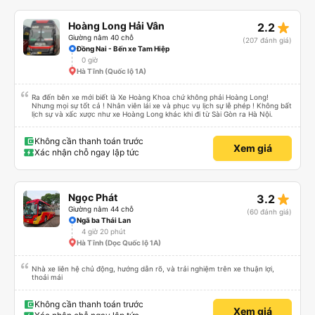
star_rate
Hoàng Long Hải Vân
2.2
Giường nằm 40 chỗ
(207 đánh giá)
Đồng Nai - Bến xe Tam Hiệp
0 giờ
Hà Tĩnh (Quốc lộ 1A)
Ra đến bên xe mới biết là Xe Hoàng Khoa chứ không phải Hoàng Long!
Nhưng mọi sự tốt cả ! Nhân viên lái xe và phục vụ lịch sự lễ phép ! Không bất
lịch sự và xấc xược như xe Hoàng Long khác khi đi từ Sài Gòn ra Hà Nội.
Không cần thanh toán trước
Xem giá
Xác nhận chỗ ngay lập tức
star_rate
Ngọc Phát
3.2
Giường nằm 44 chỗ
(60 đánh giá)
Ngã ba Thái Lan
4 giờ 20 phút
Hà Tĩnh (Dọc Quốc lộ 1A)
Nhà xe liên hệ chủ động, hướng dẫn rõ, và trải nghiệm trên xe thuận lợi,
thoải mái
Không cần thanh toán trước
Xem giá