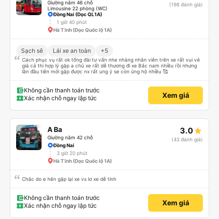
Giường nằm 46 chỗ
(198 đánh giá)
Limousine 22 phòng (WC)
Đồng Nai (Dọc QL1A)
1 giờ 40 phút
Hà Tĩnh (Dọc Quốc lộ 1A)
Sạch sẽ
Lái xe an toàn
+5
Cách phục vụ rất ok tổng đài tư vấn nhe nhàng nhân viên trên xe rất vui vẻ
giá cả thi hợp lý gặp a chủ xe rất dễ thương đi xe Bắc nam nhiều rồi nhưng
lần đầu tiên mới gặp được nx rất ung ý se còn ủng hộ nhiều 🥰
Không cần thanh toán trước
Xem giá
Xác nhận chỗ ngay lập tức
A Ba
3.0
Giường nằm 42 chỗ
(43 đánh giá)
Đồng Nai
3 giờ 20 phút
Hà Tĩnh (Dọc Quốc lộ 1A)
Chắc do e hên gặp lại xe vs lơ xe dễ tính
Không cần thanh toán trước
Xem giá
Xác nhận chỗ ngay lập tức