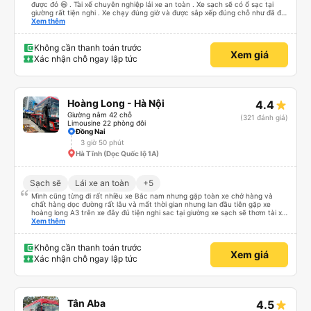
được đó 😆 . Tài xế chuyên nghiệp lái xe an toàn . Xe sạch sẽ có ổ sạc tại
giường rất tiện nghi . Xe chạy đúng giờ và được sắp xếp đúng chỗ như đã đặt
. Điểm 10 cho hoàng long đỏ 👍
Xem thêm
Không cần thanh toán trước
Xem giá
Xác nhận chỗ ngay lập tức
Hoàng Long - Hà Nội
4.4
Giường nằm 42 chỗ
(321 đánh giá)
Limousine 22 phòng đôi
Đồng Nai
3 giờ 50 phút
Hà Tĩnh (Dọc Quốc lộ 1A)
Sạch sẽ
Lái xe an toàn
+5
Mình cũng từng đi rất nhiều xe Bắc nam nhưng gặp toàn xe chở hàng và
chất hàng dọc đường rất lâu và mất thời gian nhưng lan đầu tiên gặp xe
hoàng long A3 trên xe đây đủ tiện nghi sac tại giường xe sạch sẽ thơm tài xế
lo xe thoải mái vui tính sẽ con ung hô nhe
Xem thêm
Không cần thanh toán trước
Xem giá
Xác nhận chỗ ngay lập tức
Tân Aba
4.5