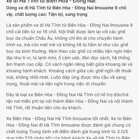
xe đi Hà Tĩnh từ Biên Hòa - Đồng Nai:
Dòng xe đi Hà Tĩnh từ Biên Hòa - Đồng Nai limousine 9 chỗ
vip, chất lượng cao: Tiện lợi, sang trọng
Là sản phẩm xe đi Hà Tĩnh từ Biên Hòa - Đồng Nai limousine 9
chỗ cải tiến từ xe 16 chỗ. Nội thất được làm lại với các ghế
bọc da chuẩn Châu Âu, không chỉ êm ái cho chuyến hành
trình xa, mà còn mát mẻ và không hề bị hầm bí như các ghế
bọc da bình thường. Kèm theo các ghế có nhiều tiện nghi hiện
đại như ti-vi, tủ lạnh mini, ổ cắm usb, đèn đọc sách, hệ thống
âm thanh cao cấp. Có vách ngăn riêng biệt giữa khoang lái và
khoang hành khách. Khoảng cách giữa các ghế ngồi rất thoải
mái, không nhồi nhét. Luôn đáp ứng được nhu cầu về sang
trọng, thoải mái và tiện nghi trong việc di chuyển.
Đây là loại xe Biên Hòa - Đồng Nai Hà Tĩnh có hỗ trợ đón/trả
tận nơi miễn phí tại nội thành Biên Hòa - Đồng Nai và nội thành
Hà Tĩnh, rất thuận tiện cho du khách.
Xe Biên Hòa - Đồng Nai Hà Tĩnh limousine tốt nhất: Xe từ Biên
Hòa - Đồng Nai đi Hà Tĩnh limousine được đánh giá chung có
chất lượng Trung bình với điểm đánh giá trung bình từ 3.0/5
dựa trên 519 phản hồi của hành khách Xe về Hà Tĩnh từ Biên