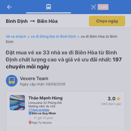
arrow_back
-30k
Bình Định
Biên Hòa
Chọn ngày
Vé xe khách
xe đi Đồng Nai từ Bình Định
xe đi Biên Hòa từ Bình
Định
Đặt mua vé xe 33 nhà xe đi Biên Hòa từ Bình
Định chất lượng cao và giá vé ưu đãi nhất
: 197
chuyến mỗi ngày
Vexere Team
Ngày cập nhật: 06/08/2026
Thảo Mạnh Hùng
3.0
Limousine 22 Phòng Đôi
(365 đánh giá)
Giường nằm 4x chỗ
+1 loại xe khác
Bến xe Quy Nhơn
11 giờ 15 phút
Ngã Tư Amata