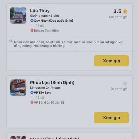
star_rate
Lộc Thủy
3.5
Giường nằm 46 chỗ
(30 đánh giá)
Quy Nhơn (Dọc quốc lộ 1A)
11 giờ
Bến xe Tam Hiệp
Nhân viên nhã nhặn, nhiệt tình. Xe mới, sạch sẽ. Các bữa ăn rất ngon và
đàng hoàng. Nói chung là hài lòng.
Xem giá
star_rate
Phúc Lộc (Bình Định)
Limousine 24 Phòng
(0 đánh giá)
VP Tây Sơn
12 giờ
VP Sài Gòn (Quận 8)
Xem giá