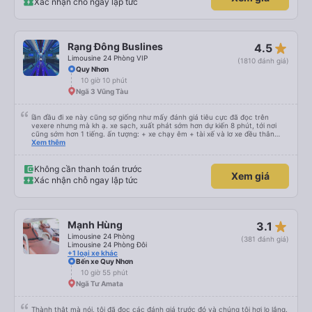
Xác nhận chỗ ngay lập tức
mền, gối và đặc biệt là có gối ôm. Nchung là phải chấm nhà xe 10 sao mới
đủ !!!
star_rate
Rạng Đông Buslines
4.5
Limousine 24 Phòng VIP
(1810 đánh giá)
Quy Nhơn
10 giờ 10 phút
Ngã 3 Vũng Tàu
lần đầu đi xe này cũng sợ giống như mấy đánh giá tiêu cực đã đọc trên
vexere nhưng mà kh ạ. xe sạch, xuất phát sớm hơn dự kiến 8 phút, tới nơi
cũng sớm hơn 1 tiếng. ấn tượng: + xe chạy êm + tài xế và lơ xe đều thân
thiện dễ thương. thật ra cũng kh tiếp xúc nhiều+ lắm nhưng cá nhân mình
Xem thêm
cảm thấy vậy + đồ ăn tối đa dạng, nêm nếm thì tùy người thấy hợp, cá nhân
mình thấy kh hợp lắm nhưng chưa đến mức tệ mình đi chuyến quảng ngãi -
an sương, xe dừng đúng 3 lần (cả ăn tối) cho khách đi vệ sinh. cái hay ở đây
Không cần thanh toán trước
Xem giá
là khi gần tới chỗ ăn tối sẽ có loa thông báo, loa báo là dừng 30p nhưng thực
Xác nhận chỗ ngay lập tức
tế chỉ dừng khoảng 25p, chắc do khách đã lên đông đủ. tóm lại thì lần đầu đi
xe này và sẽ có lần sau nếu có dịp, ấn tượng tốt
star_rate
Mạnh Hùng
3.1
Limousine 24 Phòng
(381 đánh giá)
Limousine 24 Phòng Đôi
+1 loại xe khác
Bến xe Quy Nhơn
10 giờ 55 phút
Ngã Tư Amata
Thành thật mà nói, tôi đã đọc các đánh giá trước đó và chúng tôi hơi lo lắng.