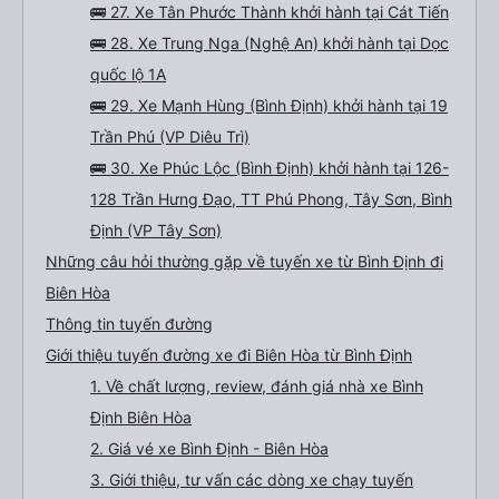
🚌 27. Xe Tân Phước Thành khởi hành tại Cát Tiến
🚌 28. Xe Trung Nga (Nghệ An) khởi hành tại Dọc
quốc lộ 1A
🚌 29. Xe Mạnh Hùng (Bình Định) khởi hành tại 19
Trần Phú (VP Diêu Trì)
🚌 30. Xe Phúc Lộc (Bình Định) khởi hành tại 126-
128 Trần Hưng Đạo, TT Phú Phong, Tây Sơn, Bình
Định (VP Tây Sơn)
Những câu hỏi thường gặp về tuyến xe từ Bình Định đi
Biên Hòa
Thông tin tuyến đường
Giới thiệu tuyến đường xe đi Biên Hòa từ Bình Định
1. Về chất lượng, review, đánh giá nhà xe Bình
Định Biên Hòa
2. Giá vé xe Bình Định - Biên Hòa
3. Giới thiệu, tư vấn các dòng xe chạy tuyến