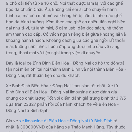
9 chỗ cải tiến từ xe 16 chỗ. Nội thất được làm lại với các ghế
bọc da chuẩn Châu Âu, không chỉ êm ái cho chuyến hành
trình xa, mà còn mát mẻ và không hề bị hầm bí như các ghế
bọc da bình thường. Kèm theo các ghế có nhiều tiện nghi hiện
đại như ti-vi, tủ lạnh mini, ổ cắm usb, đèn đọc sách, hệ thống
âm thanh cao cấp. Có vách ngăn riêng biệt giữa khoang lái và
khoang hành khách. Khoảng cách giữa các ghế ngồi rất thoải
mái, không nhồi nhét. Luôn đáp ứng được nhu cầu về sang
trọng, thoải mái và tiện nghi trong việc di chuyển.
Đây là loại xe Bình Định Biên Hòa - Đồng Nai có hỗ trợ đón/trả
tận nơi miễn phí tại nội thành Bình Định và nội thành Biên Hòa -
Đồng Nai, rất thuận tiện cho du khách.
Xe Bình Định Biên Hòa - Đồng Nai limousine tốt nhất: Xe từ
Bình Định đi Biên Hòa - Đồng Nai limousine được đánh giá
chung có chất lượng Tốt với điểm đánh giá trung bình từ 3.7/5
dựa trên 23327 phản hồi của hành khách Xe về Biên Hòa -
Đồng Nai từ Bình Định.
Giá vé
xe limousine đi Biên Hòa - Đồng Nai từ Bình Định
rẻ
nhất là 360000VND của hãng xe Thảo Mạnh Hùng. Tùy thuộc