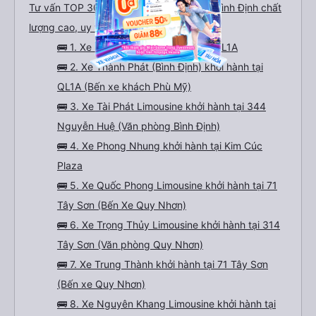
Tư vấn TOP 30 xe khách đi Biên Hòa từ Bình Định chất
lượng cao, uy tín, giá rẻ nhất 08/2026
🚌 1. Xe Phan Khánh khởi hành tại QL1A
🚌 2. Xe Thành Phát (Bình Định) khởi hành tại
QL1A (Bến xe khách Phù Mỹ)
🚌 3. Xe Tài Phát Limousine khởi hành tại 344
Nguyễn Huệ (Văn phòng Bình Định)
🚌 4. Xe Phong Nhung khởi hành tại Kim Cúc
Plaza
🚌 5. Xe Quốc Phong Limousine khởi hành tại 71
Tây Sơn (Bến Xe Quy Nhơn)
🚌 6. Xe Trọng Thủy Limousine khởi hành tại 314
Tây Sơn (Văn phòng Quy Nhơn)
🚌 7. Xe Trung Thành khởi hành tại 71 Tây Sơn
(Bến xe Quy Nhơn)
🚌 8. Xe Nguyên Khang Limousine khởi hành tại