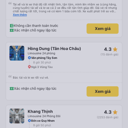
Tài xế và lơ xe thái độ rất nhiệt tình, tận tâm, mình lên nhầm xe (cùng hãng,
cùng tuyến) tài xế và lơ xe cả 2 xe đều rất tận tình giúp đỡ. Giá vé rẻ nhưng
chất lượng rất tốt, trong vé có kèm 1 bữa cơm tối. Xe xuất phát trễ so với
trên app 45p, nhưng do bão nên trời mưa rất to, có thể thông cảm được.
Xem thêm
99/10
Không cần thanh toán trước
Xem giá
Xác nhận chỗ ngay lập tức
star_rate
Hồng Dung (Tân Hoa Châu)
4.3
Limousine 24 phòng
(15 đánh giá)
Văn phòng Tây Sơn
8 giờ 30 phút
Ngã 3 Vũng Tàu
Bác tài và lơ xe rất vui vẻ.
Xác nhận chỗ ngay lập tức
Xem giá
star_rate
Khang Thịnh
4.3
Limousine 24 Phòng Đôi
(2253 đánh giá)
Bến xe Quy Nhơn
9 giờ 50 phút