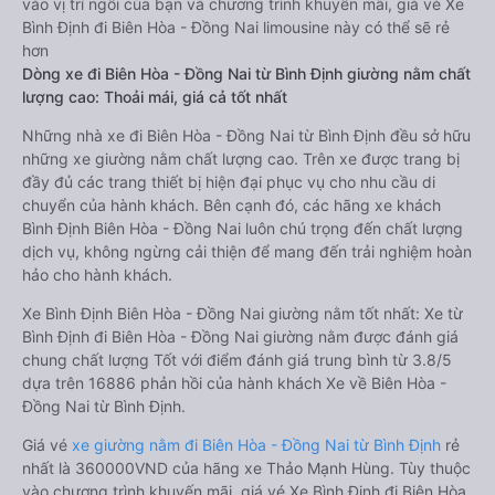
vào vị trí ngồi của bạn và chương trình khuyến mãi, giá vé Xe
Bình Định đi Biên Hòa - Đồng Nai limousine này có thể sẽ rẻ
hơn
Dòng xe đi Biên Hòa - Đồng Nai từ Bình Định giường nằm chất
lượng cao: Thoải mái, giá cả tốt nhất
Những nhà xe đi Biên Hòa - Đồng Nai từ Bình Định đều sở hữu
những xe giường nằm chất lượng cao. Trên xe được trang bị
đầy đủ các trang thiết bị hiện đại phục vụ cho nhu cầu di
chuyển của hành khách. Bên cạnh đó, các hãng xe khách
Bình Định Biên Hòa - Đồng Nai luôn chú trọng đến chất lượng
dịch vụ, không ngừng cải thiện để mang đến trải nghiệm hoàn
hảo cho hành khách.
Xe Bình Định Biên Hòa - Đồng Nai giường nằm tốt nhất: Xe từ
Bình Định đi Biên Hòa - Đồng Nai giường nằm được đánh giá
chung chất lượng Tốt với điểm đánh giá trung bình từ 3.8/5
dựa trên 16886 phản hồi của hành khách Xe về Biên Hòa -
Đồng Nai từ Bình Định.
Giá vé
xe giường nằm đi Biên Hòa - Đồng Nai từ Bình Định
rẻ
nhất là 360000VND của hãng xe Thảo Mạnh Hùng. Tùy thuộc
vào chương trình khuyến mãi, giá vé Xe Bình Định đi Biên Hòa