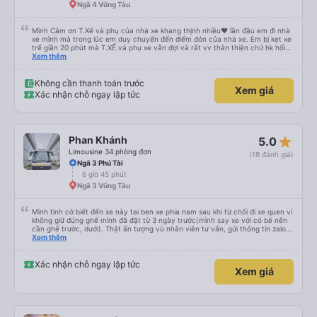
Ngã 4 Vũng Tàu
Mình Cảm ơn T.Xế và phụ của nhà xe khang thịnh nhiều❤️ lần đầu em đi nhà
xe mình mà trong lúc em duy chuyển đến điểm đón của nhà xe. Em bị kẹt xe
trể giần 20 phút mà T.XẾ.và phụ xe vẫn đợi và rất vv thân thiện chứ hk hối
mình như những nhà xe khác. Xe mình đi là loại xe 24p đôi . xe có rèm kéo
Xem thêm
nên mình thấy rất là riêng tư và đầy đầy đủ tiện nghi .xe đi từ sài gòn về quy
nhơn xe dùng tới 3 trạm dùng chân .xe dùng 2 trạm để mn đi wc ở cây xăng
.và 1 trạm. Dùng cho mn ăn ún. Dù 2 trạm dùng ở cây xăng để xe nộp nhiên
Không cần thanh toán trước
Xem giá
liệu và cho mn đi wc nhưng nhà wc của cây xăng nhà xe này dùng rất chi là
Xác nhận chỗ ngay lập tức
sạch sẽ. Hk có mùi khó chiệu như những trạm khác. Mà hình như nhà xe này
chạy ra tới quãng ngãi.và trả khách dọc quốc lộ 1a Nên Rất là tiện cho mn
luôn😍 Mình đi chuyến xe mình hk chê chổ nào đc luôn.xe rất là mới luôn.
T.XẾ chạy rất em hk bị dồng như những xe khác❤️. Chúc nhà xe ngày càng
phát triển mạnh hơn🥰
star_rate
Phan Khánh
5.0
Limousine 34 phòng đơn
(19 đánh giá)
Ngã 3 Phú Tài
6 giờ 45 phút
Ngã 3 Vũng Tàu
Mình tình cờ biết đến xe này tai ben xe phia nam sau khi từ chối đi xe quen vì
không giữ đúng ghế mình đã đặt từ 3 ngày trước(mình say xe với có bé nên
cần ghế trước, dưới). Thật ấn tượng vù nhân viên tư vấn, gửi thông tin zalo
rõ ràng, chuyên nghiệp. Đi đúng giờ, xe mới toanh, sạch sẽ thơm tho, buồng
Xem thêm
rộng, đẹp, ghế có chế độ matxa bên cạnh các chức năng thông thường như
nâng, hạ xuống phần đầu, chân, ổ sạc pin, ... thích view ngắm cảnh cực chill,
các anh tài và lơ cũng cực dễ thương, tâm lý. 10 điểm không nhưng. Mình sẽ
Xác nhận chỗ ngay lập tức
Xem giá
lưu lại để giới thiệu người nhà, bạn bè đi xe này. ưng hết sức. Giờ thấy may
mắn vì cảm ơn xe kia để mình bít đến xe này