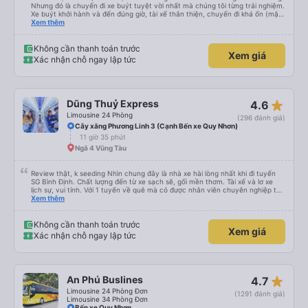
Nhưng đó là chuyến đi xe buýt tuyệt vời nhất mà chúng tôi từng trải nghiệm.
Xe buýt khởi hành và đến đúng giờ, tài xế thân thiện, chuyến đi khá ổn (mặc
dù vẫn hơi xóc, nhưng đó là đặc trưng của Việt Nam ^^), và chỗ ngồi thoải
Xem thêm
mái. Chúng tôi thực sự rất hài lòng.
Không cần thanh toán trước
Xem giá
Xác nhận chỗ ngay lập tức
star_rate
Dũng Thuỷ Express
4.6
Limousine 24 Phòng
(296 đánh giá)
Cây xăng Phương Linh 3 (Cạnh Bến xe Quy Nhơn)
11 giờ 35 phút
Ngã 4 Vũng Tàu
Review thật, k seeding Nhìn chung đây là nhà xe hài lòng nhất khi đi tuyến
SG Bình Định. Chất lượng đến từ xe sạch sẽ, gối mền thơm. Tài xế và lơ xe
lịch sự, vui tính. Với 1 tuyến về quê mà có được nhân viên chuyên nghiệp thế
này là điểm cộng lớn, thường chỉ đi mấy tuyến du lịch mới có. Về xe thì có
Xem thêm
cổng sạc usb c là điểm cộng, phù hợp với dây sạc bây giờ. Xe đón/trả nhiều
điểm dọc cung đường nên thuận tiện cho khách. Lần sau đi Bình Định nhất
định ủng hộ tiếp nhà xe này. Chúc chủ xe làm ăn phát đạt mua thêm nhiều
Không cần thanh toán trước
Xem giá
xe chạy thêm nhiều khung giờ nữa và nâng cao tiêu chuẩn tuyến. Nếu xét
Xác nhận chỗ ngay lập tức
điểm trừ thì chỉ có thgian trả khách, team VXR set lệch với thực tế
star_rate
An Phú Buslines
4.7
Limousine 24 Phòng Đơn
(1291 đánh giá)
Limousine 34 Phòng Đơn
Bến xe Quy Nhơn