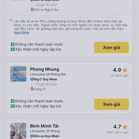
10 giờ 30 phút
Bến xe Ngã 4 Ga
Lần đầu đi xe An Phú chặng đường từ Quy Nhơn đến Khánh Hoà thấy xe
phục vụ chu đáo. Ngoài nước uống thì mỗi người còn được phục vụ một hộp
sữa đậu nành. Xe giường nằm êm, gối cũng êm luôn, nhà xe còn cẩn thận
treo thêm ở mỗi giường một cái giỏ nhỏ để đựng chai nước uống tránh rớt.
Xem thêm
Lái xe chạy an toàn, không phóng nhanh vượt ẩu. Dù lúc đi xe trống rất
nhiều chỗ những xe chỉ đón những khách đã đặt xe trước, không đón khách
ngoài (với số tiền bỏ ra cho tuyến đường như vậy thì thấy rất tốt)
Không cần thanh toán trước
Xem giá
Xác nhận chỗ ngay lập tức
star_rate
Phong Nhung
4.9
Limousine 24 Phòng Đôi
(5 đánh giá)
Big C Quy Nhơn
10 giờ 30 phút
Cổng 11
Không cần thanh toán trước
Xem giá
Xác nhận chỗ ngay lập tức
star_rate
Bình Minh Tải
4.7
Limousine 22 Phòng
(5841 đánh giá)
Bến xe Quy Nhơn