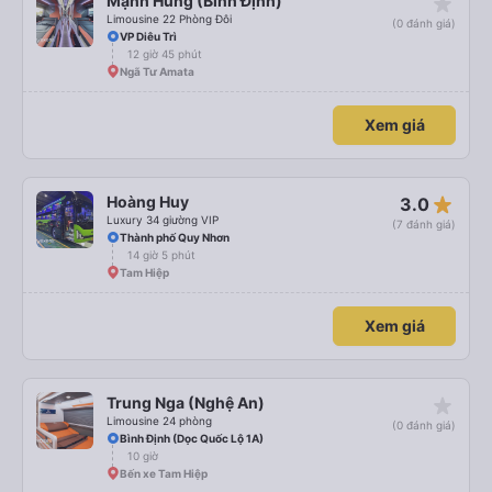
star_rate
Mạnh Hùng (Bình Định)
Limousine 22 Phòng Đôi
(0 đánh giá)
VP Diêu Trì
12 giờ 45 phút
Ngã Tư Amata
Xem giá
star_rate
Hoàng Huy
3.0
Luxury 34 giường VIP
(7 đánh giá)
Thành phố Quy Nhơn
14 giờ 5 phút
Tam Hiệp
Xem giá
star_rate
Trung Nga (Nghệ An)
Limousine 24 phòng
(0 đánh giá)
Bình Định (Dọc Quốc Lộ 1A)
10 giờ
Bến xe Tam Hiệp