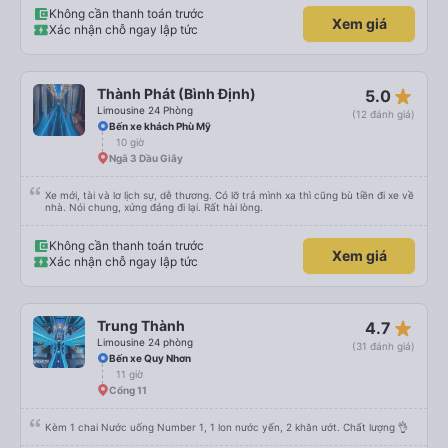
Không cần thanh toán trước
Xem giá
Xác nhận chỗ ngay lập tức
star_rate
Thành Phát (Bình Định)
5.0
Limousine 24 Phòng
(12 đánh giá)
Bến xe khách Phù Mỹ
10 giờ
Ngã 3 Dầu Giây
Xe mới, tài và lơ lịch sự, dễ thương. Có lỡ trả mình xa thì cũng bù tiền đi xe về
nhà. Nói chung, xứng đáng đi lại. Rất hài lòng.
Không cần thanh toán trước
Xem giá
Xác nhận chỗ ngay lập tức
star_rate
Trung Thành
4.7
Limousine 24 phòng
(31 đánh giá)
Bến xe Quy Nhơn
11 giờ
Cổng 11
Kèm 1 chai Nước uống Number 1, 1 lon nước yến, 2 khăn ướt. Chất lượng 👌