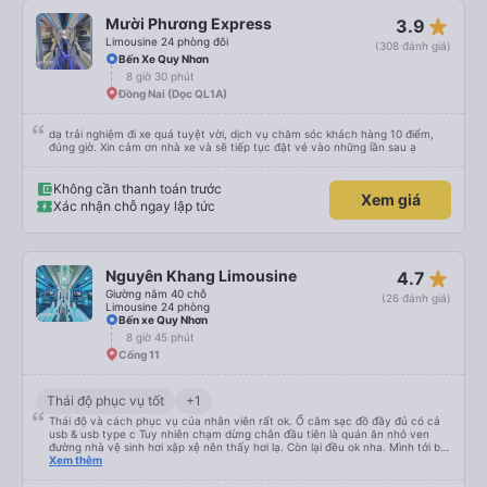
tôi không?&quot; Vốn dĩ tôi đến lúc 2h30 sáng nhưng lúc đó không xuống xe
star_rate
Mười Phương Express
3.9
mà tài xế bảo tôi ngủ thêm và đợi ở trạm xăng, thậm chí còn đón khách sạn
bằng xe limousine vào buổi sáng. .Tôi nghĩ tài xế đã giúp tôi vì tôi trông ngu
Limousine 24 phòng đôi
(308 đánh giá)
ngốc quá.. Tôi vẫn nghĩ rằng nếu không có tài xế thì sẽ rất nguy hiểm.. Cảm
Bến Xe Quy Nhơn
ơn từ tận đáy lòng.. 79-05527 Cảm ơn tài xế xe nhưng rất nhiều. Nếu bạn
8 giờ 30 phút
chưa biết cách thực hiện, hãy xem Google Maps hoạt động như thế nào,
&quot;B Bạn bị sao vậy?&quot; Chuyện gì xảy ra với bạn vậy?&quot; Bây giờ
Đồng Nai (Dọc QL1A)
là 2:30 và tôi đang nói về nó. ạn bằng xe bu lông Limousine. Tôi nghĩ tài xế
đã giúp tôi vì nhìn tôi quá ngu ngốc. Tôi vẫn đang nghĩ rằng sẽ rất nguy hiểm
nếu không có tài xế... Cảm ơn các bạn rất nhiều.
dạ trải nghiệm đi xe quá tuyệt vời, dịch vụ chăm sóc khách hàng 10 điểm,
đúng giờ. Xin cảm ơn nhà xe và sẽ tiếp tục đặt vé vào những lần sau ạ
Không cần thanh toán trước
Xem giá
Xác nhận chỗ ngay lập tức
star_rate
Nguyên Khang Limousine
4.7
Giường nằm 40 chỗ
(26 đánh giá)
Limousine 24 phòng
Bến xe Quy Nhơn
8 giờ 45 phút
Cổng 11
Thái độ phục vụ tốt
+1
Thái độ và cách phục vụ của nhân viên rất ok. Ổ cắm sạc đồ đầy đủ có cả
usb & usb type c Tuy nhiên chạm dừng chân đầu tiên là quán ăn nhỏ ven
đường nhà vệ sinh hơi xập xệ nên thấy hơi lạ. Còn lại đều ok nha. Mình tới bx
miền tây và thùng đồ tới khu vực thủ đức để giao cho người nhà thì nhà xe
Xem thêm
note đầy đủ và giao hàng giúp mình. Nếu có di chuyển sg-quy nhơn sẽ vẫn
chọn nhà xe này. 5 sao nha.