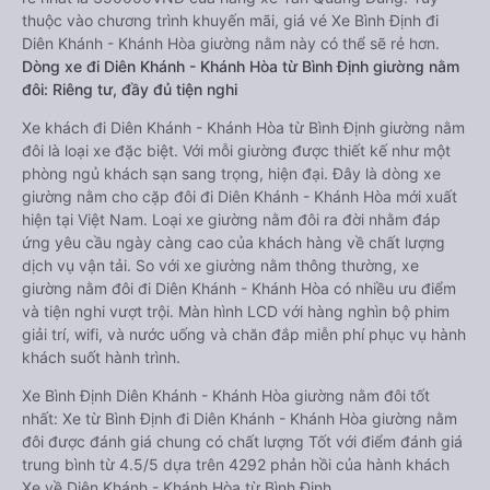
thuộc vào chương trình khuyến mãi, giá vé Xe Bình Định đi
Diên Khánh - Khánh Hòa giường nằm này có thể sẽ rẻ hơn.
Dòng xe đi Diên Khánh - Khánh Hòa từ Bình Định giường nằm
đôi: Riêng tư, đầy đủ tiện nghi
Xe khách đi Diên Khánh - Khánh Hòa từ Bình Định giường nằm
đôi là loại xe đặc biệt. Với mỗi giường được thiết kế như một
phòng ngủ khách sạn sang trọng, hiện đại. Đây là dòng xe
giường nằm cho cặp đôi đi Diên Khánh - Khánh Hòa mới xuất
hiện tại Việt Nam. Loại xe giường nằm đôi ra đời nhằm đáp
ứng yêu cầu ngày càng cao của khách hàng về chất lượng
dịch vụ vận tải. So với xe giường nằm thông thường, xe
giường nằm đôi đi Diên Khánh - Khánh Hòa có nhiều ưu điểm
và tiện nghi vượt trội. Màn hình LCD với hàng nghìn bộ phim
giải trí, wifi, và nước uống và chăn đắp miễn phí phục vụ hành
khách suốt hành trình.
Xe Bình Định Diên Khánh - Khánh Hòa giường nằm đôi tốt
nhất: Xe từ Bình Định đi Diên Khánh - Khánh Hòa giường nằm
đôi được đánh giá chung có chất lượng Tốt với điểm đánh giá
trung bình từ 4.5/5 dựa trên 4292 phản hồi của hành khách
Xe về Diên Khánh - Khánh Hòa từ Bình Định.