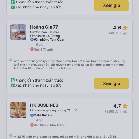
(nên dùng Google Translate và đưa cho họ đọc) để được hỗ trợ tìm xe đưa
Không cần thanh toán trước
Xem giá
đón. Bạn không nên tin những người mặc áo Grab mời bạn đi xe bên ngoài.
Xác nhận chỗ ngay lập tức
Nói về chất lượng xe thì tuyệt vời, xe được làm theo kiểu cabin với thiết kế
không gian, trên xe không có nhà vệ sinh hoặc có (tùy loại xe bạn chọn), vì
vậy bạn nên đi xe 22 cabin thay vì xe 32 cabin để có trải nghiệm tốt nhất.
Hầu hết tài xế đều lớn tuổi nên không biết tiếng Anh, bạn nên sử dụng
Google Dịch để giao tiếp với họ. Hy vọng bài đánh giá này sẽ giúp ích cho
star_rate
Hoàng Gia 77
4.6
bạn khi đi
Giường nằm 34 chỗ
(45 đánh giá)
Limousine 24 Phòng
Văn phòng Tam Quan
6 giờ
Ngã 3 Thành
nhà xe có trung chuyển nội thành chở tận nơi.rước tận nhà nên mình cũng
khá thích hehe, đợt này đặt giường nma nhà xe up lên phòng lun mà hong
trả thêm tiền nên cũng khá thích hehe
Không cần thanh toán trước
Xem giá
Xác nhận chỗ ngay lập tức
star_rate
HK BUSLINES
4.7
Limousine giường phòng 22 chỗ (WC)
(3298 đánh giá)
Cafe Bazan
4 giờ
Văn Phòng Nha Trang
⭐ 4.5/5 Nhờ ứng dụng Vexere, tôi đã có một chuyến đi khá tốt với HK