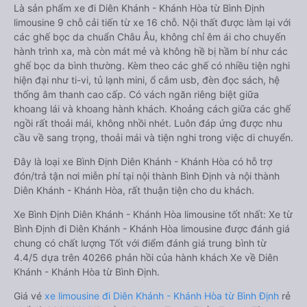
Là sản phẩm xe đi Diên Khánh - Khánh Hòa từ Bình Định
limousine 9 chỗ cải tiến từ xe 16 chỗ. Nội thất được làm lại với
các ghế bọc da chuẩn Châu Âu, không chỉ êm ái cho chuyến
hành trình xa, mà còn mát mẻ và không hề bị hầm bí như các
ghế bọc da bình thường. Kèm theo các ghế có nhiều tiện nghi
hiện đại như ti-vi, tủ lạnh mini, ổ cắm usb, đèn đọc sách, hệ
thống âm thanh cao cấp. Có vách ngăn riêng biệt giữa
khoang lái và khoang hành khách. Khoảng cách giữa các ghế
ngồi rất thoải mái, không nhồi nhét. Luôn đáp ứng được nhu
cầu về sang trọng, thoải mái và tiện nghi trong việc di chuyển.
Đây là loại xe Bình Định Diên Khánh - Khánh Hòa có hỗ trợ
đón/trả tận nơi miễn phí tại nội thành Bình Định và nội thành
Diên Khánh - Khánh Hòa, rất thuận tiện cho du khách.
Xe Bình Định Diên Khánh - Khánh Hòa limousine tốt nhất: Xe từ
Bình Định đi Diên Khánh - Khánh Hòa limousine được đánh giá
chung có chất lượng Tốt với điểm đánh giá trung bình từ
4.4/5 dựa trên 40266 phản hồi của hành khách Xe về Diên
Khánh - Khánh Hòa từ Bình Định.
Giá vé
xe limousine đi Diên Khánh - Khánh Hòa từ Bình Định
rẻ