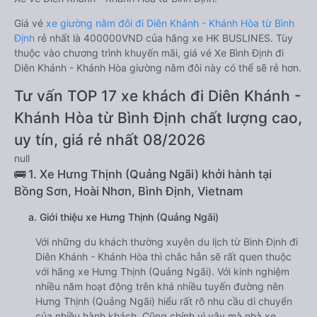
Giá vé
xe giường nằm đôi đi Diên Khánh - Khánh Hòa từ Bình
Định
rẻ nhất là 400000VND của hãng xe HK BUSLINES. Tùy
thuộc vào chương trình khuyến mãi, giá vé Xe Bình Định đi
Diên Khánh - Khánh Hòa giường nằm đôi này có thể sẽ rẻ hơn.
Tư vấn TOP 17 xe khách đi Diên Khánh -
Khánh Hòa từ Bình Định chất lượng cao,
uy tín, giá rẻ nhất 08/2026
null
🚌 1. Xe Hưng Thịnh (Quảng Ngãi) khởi hành tại
Bồng Sơn, Hoài Nhơn, Bình Định, Vietnam
a. Giới thiệu xe Hưng Thịnh (Quảng Ngãi)
Với những du khách thường xuyên du lịch từ Bình Định đi
Diên Khánh - Khánh Hòa thì chắc hẳn sẽ rất quen thuộc
với hãng xe Hưng Thịnh (Quảng Ngãi). Với kinh nghiệm
nhiều năm hoạt động trên khá nhiều tuyến đường nên
Hưng Thịnh (Quảng Ngãi) hiểu rất rõ nhu cầu di chuyển
của nhiều hành khách. Cũng chính vì vậy mà nhà xe