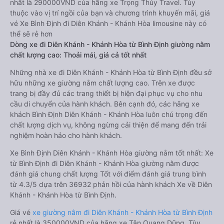
nhất là 290000VND của hãng xe Trọng Thủy Travel. Tùy
thuộc vào vị trí ngồi của bạn và chương trình khuyến mãi, giá
vé Xe Bình Định đi Diên Khánh - Khánh Hòa limousine này có
thể sẽ rẻ hơn
Dòng xe đi Diên Khánh - Khánh Hòa từ Bình Định giường nằm
chất lượng cao: Thoải mái, giá cả tốt nhất
Những nhà xe đi Diên Khánh - Khánh Hòa từ Bình Định đều sở
hữu những xe giường nằm chất lượng cao. Trên xe được
trang bị đầy đủ các trang thiết bị hiện đại phục vụ cho nhu
cầu di chuyển của hành khách. Bên cạnh đó, các hãng xe
khách Bình Định Diên Khánh - Khánh Hòa luôn chú trọng đến
chất lượng dịch vụ, không ngừng cải thiện để mang đến trải
nghiệm hoàn hảo cho hành khách.
Xe Bình Định Diên Khánh - Khánh Hòa giường nằm tốt nhất: Xe
từ Bình Định đi Diên Khánh - Khánh Hòa giường nằm được
đánh giá chung chất lượng Tốt với điểm đánh giá trung bình
từ 4.3/5 dựa trên 36932 phản hồi của hành khách Xe về Diên
Khánh - Khánh Hòa từ Bình Định.
Giá vé
xe giường nằm đi Diên Khánh - Khánh Hòa từ Bình Định
rẻ nhất là 350000VND của hãng xe Tân Quang Dũng. Tùy