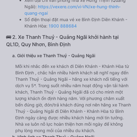
Xem địa chỉ văn phòng nhà xe Hưng Thịnh (Quảng
Ngãi):
https://vexere.com/vi-VN/xe-hung-thinh-
quang-ngai
Số điện thoại đặt mua vé xe Bình Định Diên Khánh -
Khánh Hòa:
1900 888684
🚌 2. Xe Thanh Thuỷ - Quảng Ngãi khởi hành tại
QL1D, Quy Nhơn, Bình Định
a. Giới thiệu xe Thanh Thuỷ - Quảng Ngãi
Mỗi khi nhắc đến xe khách đi Diên Khánh - Khánh Hòa từ
Bình Định , chắc hẳn nhiều hành khách sẽ nghĩ ngay đến
Thanh Thuỷ - Quảng Ngãi – hãng xe khách nổi tiếng với
dịch vụ 5*. Trong suốt nhiều năm hoạt động vận tải hành
khách, Thanh Thuỷ - Quảng Ngãi đã có cho mình một
lượng khách ổn định hàng năm. Với phương châm xuất
bến đúng giờ, đón/trả khách đúng nơi nên hãng xe Thanh
Thuỷ - Quảng Ngãi đi Diên Khánh - Khánh Hòa từ Bình
Định ngày càng được nhiều khách hàng mới tin tưởng.
Nhà xe luôn nỗ lực hoàn thiện hơn mỗi ngày để không
phụ lòng mong mỏi của nhiều du khách.
b. Hình ảnh xe Thanh Thuỷ - Quảng Ngãi