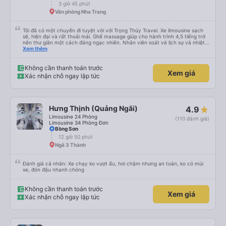
chưa biết cách thực hiện, hãy xem Google Maps hoạt động như thế nào,
3 giờ 45 phút
&quot;B Bạn bị sao vậy?&quot; Chuyện gì xảy ra với bạn vậy?&quot; Bây giờ
Văn phòng Nha Trang
là 2:30 và tôi đang nói về nó. ạn bằng xe bu lông Limousine. Tôi nghĩ tài xế
đã giúp tôi vì nhìn tôi quá ngu ngốc. Tôi vẫn đang nghĩ rằng sẽ rất nguy hiểm
nếu không có tài xế... Cảm ơn các bạn rất nhiều.
Tôi đã có một chuyến đi tuyệt vời với Trọng Thủy Travel. Xe limousine sạch
sẽ, hiện đại và rất thoải mái. Ghế massage giúp cho hành trình 4,5 tiếng trở
nên thư giãn một cách đáng ngạc nhiên. Nhân viên soát vé lịch sự và nhiệt
tình, tài xế cẩn thận và chuyên nghiệp, mọi thứ đều được tổ chức tốt. Các
Xem thêm
thông báo rõ ràng, việc lên xe dễ dàng, và toàn bộ chuyến đi diễn ra đúng
như kế hoạch. Tôi đặt vé qua Vexere, và toàn bộ trải nghiệm - từ khi đặt vé
đến khi đến nơi - đều suôn sẻ và không gặp rắc rối. Tôi rất hài lòng với công
Không cần thanh toán trước
Xem giá
ty này và chắc chắn sẽ chọn Trọng Thủy Travel một lần nữa. Rất đáng giới
Xác nhận chỗ ngay lập tức
thiệu!
Hưng Thịnh (Quảng Ngãi)
4.9
Limousine 24 Phòng
(110 đánh giá)
Limousine 34 Phòng Đơn
Bồng Sơn
12 giờ 50 phút
Ngã 3 Thành
Đánh giá cá nhân: Xe chạy ko vượt ẩu, hơi chậm nhưng an toàn, ko có mùi
xe, đón đậu nhanh chóng
Không cần thanh toán trước
Xem giá
Xác nhận chỗ ngay lập tức