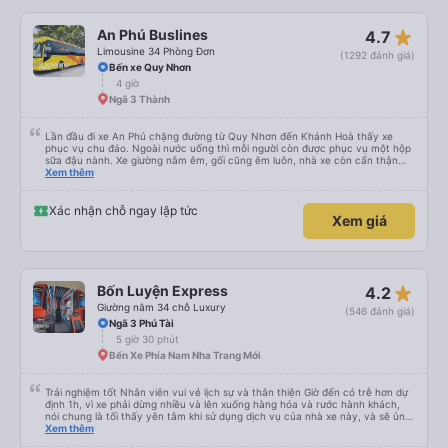
cổng USB. Tôi không thể kết nối Wi-Fi, nhưng đó có thể là lỗi của tôi. Đối với
những người thừa cân hoặc rất cao, tôi khuyên bạn nên chọn xe buýt có ít
chỗ ngồi hơn (có khoảng 35 chỗ, và tôi không thừa cân, nhưng vẫn hơi
star_rate
An Phú Buslines
4.7
chật). Tôi khuyên bạn nên chọn chỗ ngồi phía dưới và giữa.
Limousine 34 Phòng Đơn
(1292 đánh giá)
Bến xe Quy Nhơn
4 giờ
Ngã 3 Thành
Lần đầu đi xe An Phú chặng đường từ Quy Nhơn đến Khánh Hoà thấy xe
phục vụ chu đáo. Ngoài nước uống thì mỗi người còn được phục vụ một hộp
sữa đậu nành. Xe giường nằm êm, gối cũng êm luôn, nhà xe còn cẩn thận
treo thêm ở mỗi giường một cái giỏ nhỏ để đựng chai nước uống tránh rớt.
Xem thêm
Lái xe chạy an toàn, không phóng nhanh vượt ẩu. Dù lúc đi xe trống rất
nhiều chỗ những xe chỉ đón những khách đã đặt xe trước, không đón khách
ngoài (với số tiền bỏ ra cho tuyến đường như vậy thì thấy rất tốt)
Xác nhận chỗ ngay lập tức
Xem giá
star_rate
Bốn Luyện Express
4.2
Giường nằm 34 chỗ Luxury
(546 đánh giá)
Ngã 3 Phú Tài
5 giờ 30 phút
Bến Xe Phía Nam Nha Trang Mới
Trải nghiệm tốt Nhân viên vui vẻ lịch sự và thân thiện Giờ đến có trễ hơn dự
định 1h, vì xe phải dừng nhiều và lên xuống hàng hóa và rước hành khách,
nói chung là tối thấy yên tâm khi sử dụng dịch vụ của nhà xe này, và sẽ ủng
hộ và giới thiệu cho người thân sử dụng dịch vụ của nhà xe này
Xem thêm