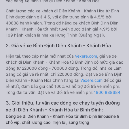
các hãng Xe Bình Định đi Diên Khánh - Khánh Hòa.
Chất lượng các xe khách đi Diên Khánh - Khánh Hòa từ Bình
Định được đánh giá 4.5, với điểm trung bình là 4.5/5 bởi
40838 hành khách. Trong đó hãng xe khách Bình Định Diên
Khánh - Khánh Hòa tốt nhất tuyến được đánh giá 4.9/5 bởi
109 hành khách là nhà xe Hưng Thịnh (Quảng Ngãi).
2. Giá vé xe Bình Định Diên Khánh - Khánh Hòa
Hiện tại, theo cập nhật mới nhất của
Vexere.com
, giá vé xe
khách đi Diên Khánh - Khánh Hòa từ Bình Định có mức giá dao
động từ 220000 đồng - 700000 đồng. Trong đó, nhà xe Lâm
Sang có giá vé rẻ nhất, chỉ 220000 đồng. Đặt vé xe Bình Định
Diên Khánh - Khánh Hòa chính hãng tại
Vexere.com
để có giá
rẻ nhất, đảm bảo giữ chỗ 100% và hỗ trợ đổi trả vé miễn phí.
Tổng đài tư vấn, đặt vé và đổi trả vé miễn phí:
1900 888684
.
3. Giới thiệu, tư vấn các dòng xe chạy tuyến đường
xe đi Diên Khánh - Khánh Hòa từ Bình Định:
Dòng xe đi Diên Khánh - Khánh Hòa từ Bình Định limousine 9
chỗ vip, chất lượng cao: Tiện lợi, sang trọng