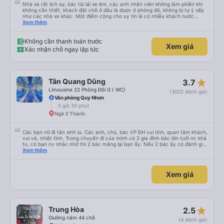
Nhà xe rất lịch sự, bác tài lái xe êm, các anh nhân viên không làm phiền khi
không cần thiết, khách đặt chỗ ở đâu là được ở phòng đó, không bị tự ý xếp
như các nhà xe khác. Một điểm cộng cho uy tín là có nhiều khách nước
Xem thêm
ngoài đi cùng chuyến để đến Nha Trang nha!
Không cần thanh toán trước
Xem giá
Xác nhận chỗ ngay lập tức
star_rate
Tân Quang Dũng
3.7
Limousine 22 Phòng Đôi G ( WC)
(3002 đánh giá)
Văn phòng Quy Nhơn
5 giờ 30 phút
Ngã 3 Thành
Các bạn nữ lễ tân xinh iu. Các anh, chú, bác VP ĐH vui tính, quan tâm khách,
vui vẻ, nhiệt tình. Trong chuyến đi của mình có 2 gia đình bác lớn tuổi nc khá
to, có bạn nv nhắc nhở thì 2 bác mắng lại bạn ấy. Nếu 2 bác ấy có đánh giá
xấu thì mình ngược lại nha. Bạn ấy nhắc nhở rất đúng. 2 bác nói rất to. To
Xem thêm
đến lỗi mình ngủ còn mơ được câu chuyện các bác nói với nhau xuất hiện
trong giấc mơ của mình luôn. Nên nếu bạn ấy bị phản ánh thì đừng trừ lương
bạn ấy nha. Nếu bạn ấy bị trừ thì bảo bạn ấy liên hệ sđt của mình, mình hỗ
Xem giá
trợ ạ. Số mình đuôi 666, chuyến ĐH-NT ngày 16/1. À các bạn nữ lễ tân xinh
iu còn đổi cho mình phòng đơn sang đôi xong còn note là (một mình) yêu
luôn. Nhưng phòng đôi mà nằm một thì mỗi lần xe rẽ 1 cái là ✈️ Ít đi xe khách
nhưng đủ để đánh giá 10/10.
star_rate
Trung Hòa
2.5
Giường nằm 44 chỗ
(4 đánh giá)