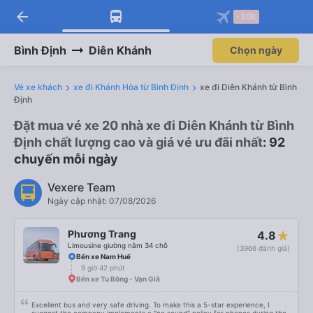
arrow_back
-30k
Bình Định
Diên Khánh
Chọn ngày
Vé xe khách
xe đi Khánh Hòa từ Bình Định
xe đi Diên Khánh từ Bình
Định
Đặt mua vé xe 20 nhà xe đi Diên Khánh từ Bình
Định chất lượng cao và giá vé ưu đãi nhất
: 92
chuyến mỗi ngày
Vexere Team
Ngày cập nhật: 07/08/2026
Phương Trang
4.8
Limousine giường nằm 34 chỗ
(3966 đánh giá)
Bến xe Nam Huế
9 giờ 42 phút
Bến xe Tu Bông - Vạn Giã
Excellent bus and very safe driving. To make this a 5-star experience, I