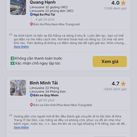
star_rate
Quang Hạnh
4.0
Limousine 32 giường (WC)
(1289 đánh giá)
Limousine 22 phòng đơn (WC)
Ngã Ba Phú Tài
4 giờ 20 phút
Bến Xe Phía Nam Nha Trang mới
Xe khởi hành từ bến xe Đà Nẵng và dừng ở khu B. Luôn liên lạc, bạn có thể
gọi điện và tìm hiểu cách tìm. Nơi khá thoải mái và riêng tư. Có nhà vệ sinh
khô ráo. Trên đường đi không có điểm dừng dài để nghỉ giải lao. Nhìn chung
mọi thứ đều tuyệt vời.
Xem thêm
Không cần thanh toán trước
Xem giá
Xác nhận chỗ ngay lập tức
star_rate
Bình Minh Tải
4.7
Limousine 22 Phòng
(5845 đánh giá)
Limousine 34 Phòng Đơn
Bến xe Quy Nhơn
3 giờ 55 phút
Bến xe liên tỉnh Phía Nam Nha Trang Mới
Hướng dẫn cho người mới đi lần đầu Đánh giá chuyến đi từ Sài Gòn đi Nha
Trang Ở Sài Gòn, các hãng xe đều có phòng chờ, phục vụ đồ ăn nhẹ như
bánh ngọt, nước lọc, v.v. Sau khi lên xe và ngủ khoảng 5-6 tiếng, bạn sẽ đến
Nha Trang. Ở Nha Trang, các hãng xe có dịch vụ đưa đón miễn phí, tuy
Xem thêm
nhiên bạn phải đặt trước với hãng xe khi đặt vé hoặc khi hãng xe gọi điện xác
nhận vé trước khi đi. Sau khi xe đến Nha Trang, bạn liên hệ với nhân viên