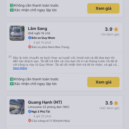
Không cần thanh toán trước
Xem giá
Xác nhận chỗ ngay lập tức
star_rate
Lâm Sang
3.9
Ghế ngồi 16 chỗ
(34 đánh giá)
Bến xe Quy Nhơn
4 giờ 10 phút
Bến xe phía Nam Nha Trang
Đây là một chuyến xe buýt thực sự tuyệt vời, thoải mái và đã đưa bạn tôi
đến tận khách sạn. Tôi đã trả tiền vé cho bạn tôi vì vài tháng trước tôi đã đi
với công ty này từ Quy Nhơn. Tài xế rất nhiệt tình trả lời tin nhắn, và giá cả
rất hợp lý, rẻ hơn so với các lựa chọn khác cho dịch vụ 5 sao. Rất đáng để
Xem thêm
trải nghiệm.
Không cần thanh toán trước
Xem giá
Xác nhận chỗ ngay lập tức
star_rate
Quang Hạnh (NT)
3.5
Limousine 22 phòng đơn (WC)
(442 đánh giá)
Ngã 3 Phú Tài
4 giờ 20 phút
Cây xăng số 11 (Khánh Hòa)