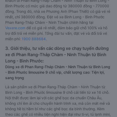
khách đi Phan Rang-Tháp Chàm - Ninh Thuận từ Bình Long -
Bình Phước có mức giá dao động từ 380000 đồng - 770000
đồng. Trong đó, nhà xe Phương Anh (Phan Thiết) có giá vé rẻ
nhất, chỉ 380000 đồng. Đặt vé xe Bình Long - Bình Phước
Phan Rang-Tháp Chàm - Ninh Thuận chính hãng tại
Vexere.com
để có giá rẻ nhất, đảm bảo giữ chỗ 100% và hỗ
trợ đổi trả vé miễn phí. Tổng đài tư vấn, đặt vé và đổi trả vé
miễn phí:
1900 888684
.
3. Giới thiệu, tư vấn các dòng xe chạy tuyến đường
xe đi Phan Rang-Tháp Chàm - Ninh Thuận từ Bình
Long - Bình Phước:
Dòng xe đi Phan Rang-Tháp Chàm - Ninh Thuận từ Bình Long
- Bình Phước limousine 9 chỗ vip, chất lượng cao: Tiện lợi,
sang trọng
Là sản phẩm xe đi Phan Rang-Tháp Chàm - Ninh Thuận từ
Bình Long - Bình Phước limousine 9 chỗ cải tiến từ xe 16 chỗ.
Nội thất được làm lại với các ghế bọc da chuẩn Châu Âu,
không chỉ êm ái cho chuyến hành trình xa, mà còn mát mẻ và
không hề bị hầm bí như các ghế bọc da bình thường. Kèm
theo các ghế có nhiều tiện nghi hiện đại như ti-vi, tủ lạnh mini,