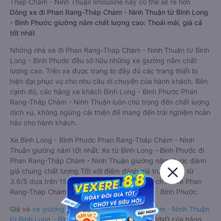
Tháp Chàm - Ninh Thuận limousine này có thể sẽ rẻ hơn
Dòng xe đi Phan Rang-Tháp Chàm - Ninh Thuận từ Bình Long
- Bình Phước giường nằm chất lượng cao: Thoải mái, giá cả
tốt nhất
Những nhà xe đi Phan Rang-Tháp Chàm - Ninh Thuận từ Bình
Long - Bình Phước đều sở hữu những xe giường nằm chất
lượng cao. Trên xe được trang bị đầy đủ các trang thiết bị
hiện đại phục vụ cho nhu cầu di chuyển của hành khách. Bên
cạnh đó, các hãng xe khách Bình Long - Bình Phước Phan
Rang-Tháp Chàm - Ninh Thuận luôn chú trọng đến chất lượng
dịch vụ, không ngừng cải thiện để mang đến trải nghiệm hoàn
hảo cho hành khách.
Xe Bình Long - Bình Phước Phan Rang-Tháp Chàm - Ninh
Thuận giường nằm tốt nhất: Xe từ Bình Long - Bình Phước đi
Phan Rang-Tháp Chàm - Ninh Thuận giường nằm được đánh
giá chung chất lượng Tốt với điểm đánh giá trung bình từ
3.6/5 dựa trên 15344 phản hồi của hành khách Xe về Phan
Rang-Tháp Chàm - Ninh Thuận từ Bình Long - Bình Phước.
Giá vé
xe giường nằm đi Phan Rang-Tháp Chàm - Ninh Thuận
từ Bình Long - Bình Phước
rẻ nhất là 380000VND của hãng