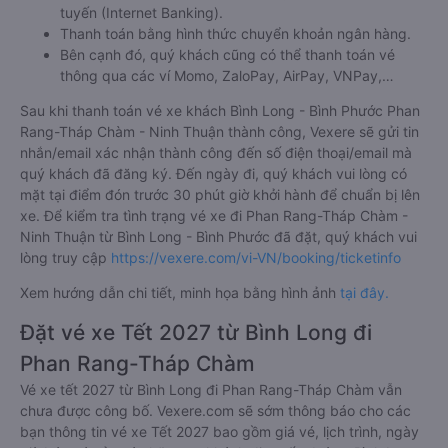
tuyến (Internet Banking).
Thanh toán bằng hình thức chuyển khoản ngân hàng.
Bên cạnh đó, quý khách cũng có thể thanh toán vé
thông qua các ví Momo, ZaloPay, AirPay, VNPay,…
Sau khi thanh toán vé xe khách Bình Long - Bình Phước Phan
Rang-Tháp Chàm - Ninh Thuận thành công, Vexere sẽ gửi tin
nhắn/email xác nhận thành công đến số điện thoại/email mà
quý khách đã đăng ký. Đến ngày đi, quý khách vui lòng có
mặt tại điểm đón trước 30 phút giờ khởi hành để chuẩn bị lên
xe. Để kiểm tra tình trạng vé xe đi Phan Rang-Tháp Chàm -
Ninh Thuận từ Bình Long - Bình Phước đã đặt, quý khách vui
lòng truy cập
https://vexere.com/vi-VN/booking/ticketinfo
Xem hướng dẫn chi tiết, minh họa bằng hình ảnh
tại đây.
Đặt vé xe Tết 2027 từ Bình Long đi
Phan Rang-Tháp Chàm
Vé xe tết 2027 từ Bình Long đi Phan Rang-Tháp Chàm vẫn
chưa được công bố. Vexere.com sẽ sớm thông báo cho các
bạn thông tin vé xe Tết 2027 bao gồm giá vé, lịch trình, ngày