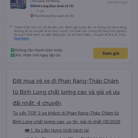
chọn công ty này và đặt chỗ ngồi VIP.
Limousine 24 Phòng
(380 đánh giá)
Bình Long (Dọc Quốc lộ 13)
10 giờ
Phan Rang (Dọc quốc lộ 1A)
Thành thật mà nói, tôi đã đọc các đánh giá trước đó và chúng tôi hơi lo lắng.
Nhưng đó là chuyến đi xe buýt tuyệt vời nhất mà chúng tôi từng trải nghiệm.
Xe buýt khởi hành và đến đúng giờ, tài xế thân thiện, chuyến đi khá ổn (mặc
dù vẫn hơi xóc, nhưng đó là đặc trưng của Việt Nam ^^), và chỗ ngồi thoải
Xem thêm
mái. Chúng tôi thực sự rất hài lòng.
Không cần thanh toán trước
Xem giá
Xác nhận chỗ ngay lập tức
Đặt mua vé xe đi Phan Rang-Tháp Chàm
từ Bình Long chất lượng cao và giá vé ưu
đãi nhất: 4 chuyến
Tư vấn TOP 3 xe khách đi Phan Rang-Tháp Chàm từ
Bình Long chất lượng cao, uy tín, giá rẻ nhất 08/2026
🚌 1. Xe Liên Hưng khởi hành tại