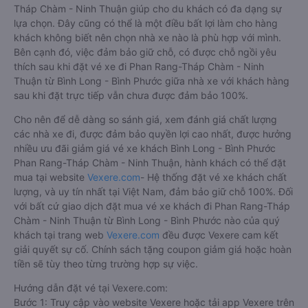
Tháp Chàm - Ninh Thuận giúp cho du khách có đa dạng sự
lựa chọn. Đây cũng có thể là một điều bất lợi làm cho hàng
khách không biết nên chọn nhà xe nào là phù hợp với mình.
Bên cạnh đó, việc đảm bảo giữ chỗ, có được chỗ ngồi yêu
thích sau khi đặt vé xe đi Phan Rang-Tháp Chàm - Ninh
Thuận từ Bình Long - Bình Phước giữa nhà xe với khách hàng
sau khi đặt trực tiếp vẫn chưa được đảm bảo 100%.
Cho nên để dễ dàng so sánh giá, xem đánh giá chất lượng
các nhà xe đi, được đảm bảo quyền lợi cao nhất, được hưởng
nhiều ưu đãi giảm giá vé xe khách Bình Long - Bình Phước
Phan Rang-Tháp Chàm - Ninh Thuận, hành khách có thể đặt
mua tại website
Vexere.com
- Hệ thống đặt vé xe khách chất
lượng, và uy tín nhất tại Việt Nam, đảm bảo giữ chỗ 100%. Đối
với bất cứ giao dịch đặt mua vé xe khách đi Phan Rang-Tháp
Chàm - Ninh Thuận từ Bình Long - Bình Phước nào của quý
khách tại trang web
Vexere.com
đều được Vexere cam kết
giải quyết sự cố. Chính sách tặng coupon giảm giá hoặc hoàn
tiền sẽ tùy theo từng trường hợp sự việc.
Hướng dẫn đặt vé tại Vexere.com:
Bước 1: Truy cập vào website Vexere hoặc tải app Vexere trên