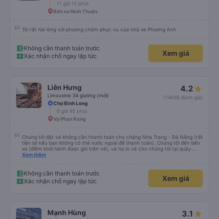
11 giờ 15 phút
Bến xe Ninh Thuận
Tôi rất hài lòng với phương châm phục vụ của nhà xe Phương Anh
Không cần thanh toán trước
Xem giá
Xác nhận chỗ ngay lập tức
Liên Hưng
4.2
Limousine 34 giường (mới)
(14638 đánh giá)
Chợ Bình Long
9 giờ 45 phút
Vp Phan Rang
Chúng tôi đặt vé không cần thanh toán cho chặng Nha Trang - Đà Nẵng (rất
tiện lợi nếu bạn không có thẻ nước ngoài để thanh toán). Chúng tôi đến bến
xe (điểm khởi hành được ghi trên vé), và họ in vé cho chúng tôi tại quầy.
Chúng tôi cũng quyết định mua vé chiều về trực tiếp tại quầy, vì giá vé trên
Xem thêm
ứng dụng cũng giống nhau. Đầu tiên, chúng tôi đi xe buýt nhỏ đến điểm hẹn,
sau đó chuyển sang xe giường nằm. Tôi khuyên bạn nên mang theo áo len
ấm hoặc áo khoác mỏng, vì thỉnh thoảng trời khá lạnh, và chăn mền thì hơi
Không cần thanh toán trước
Xem giá
cũ, nhưng vẫn có sẵn. Cổng USB để sạc điện thoại hoạt động tốt, và có giấy
Xác nhận chỗ ngay lập tức
vệ sinh. Mọi thứ khá sạch sẽ. Chúng tôi trở về từ Đà Nẵng (bến xe Đà Nẵng,
Nhà ga B2, Lối ra 8) trên một loại xe buýt khác với ba hàng ghế ngả. Xe ít
rộng rãi hơn, nhưng vẫn khá thoải mái và tốt hơn nhiều so với một chuyến đi
8-10 tiếng ngồi một chỗ. Chúng tôi cũng dừng lại gần Nha Trang và sau đó
được đưa đến ga bằng xe buýt nhỏ. Họ cũng vận chuyển hàng hóa trong
Mạnh Hùng
3.1
suốt chuyến đi, và có thể sẽ có những điểm dừng chân. Tôi khuyên bạn nên