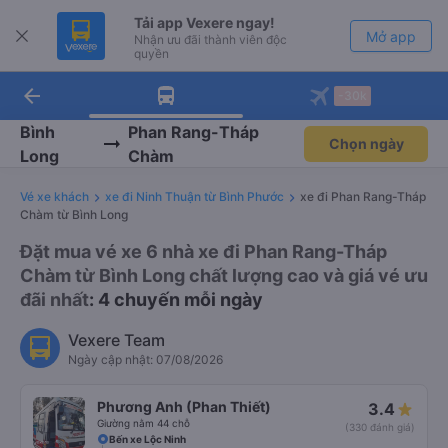
Tải app Vexere ngay!
Mở app
Nhận ưu đãi thành viên độc
quyền
arrow_back
Tải app Vexere
-30k
Mở app
-30k/ghế khi đặt vé máy bay qua
app
Bình
Phan Rang-Tháp
Chọn ngày
Long
Chàm
Vé xe khách
xe đi Ninh Thuận từ Bình Phước
xe đi Phan Rang-Tháp
Chàm từ Bình Long
Đặt mua vé xe 6 nhà xe đi Phan Rang-Tháp
Chàm từ Bình Long chất lượng cao và giá vé ưu
đãi nhất
: 4 chuyến mỗi ngày
Vexere Team
Ngày cập nhật: 07/08/2026
Phương Anh (Phan Thiết)
3.4
Giường nằm 44 chỗ
(330 đánh giá)
Bến xe Lộc Ninh