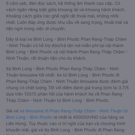
ổ cắm usb, đèn đọc sách, hệ thống âm thanh cao cấp. Có
vách ngăn riêng biệt giữa khoang lái và khoang hành khách.
Khoảng cách giữa các ghế ngồi rất thoải mái, không nhồi
nhét. Luôn đáp ứng được nhu cầu về sang trọng, thoải mái và
tiện nghi trong việc di chuyển.
Đây là loại xe Bình Long - Bình Phước Phan Rang-Tháp Chàm
- Ninh Thuận có hỗ trợ đón/trả tận nơi miễn phí tại nội thành
Bình Long - Bình Phước và nội thành Phan Rang-Tháp Chàm -
Ninh Thuận, rất thuận tiện cho du khách.
Xe Bình Long - Bình Phước Phan Rang-Tháp Chàm - Ninh
Thuận limousine tốt nhất: Xe từ Bình Long - Bình Phước đi
Phan Rang-Tháp Chàm - Ninh Thuận limousine được đánh giá
chung có chất lượng Tốt với điểm đánh giá trung bình từ 3.7/5
dựa trên 15015 phản hồi của hành khách Xe về Phan Rang-
Tháp Chàm - Ninh Thuận từ Bình Long - Bình Phước.
Giá vé
xe limousine đi Phan Rang-Tháp Chàm - Ninh Thuận từ
Bình Long - Bình Phước
rẻ nhất là 400000VND của hãng xe
Liên Hưng. Tùy thuộc vào vị trí ngồi của bạn và chương trình
khuyến mãi, giá vé Xe Bình Long - Bình Phước đi Phan Rang-