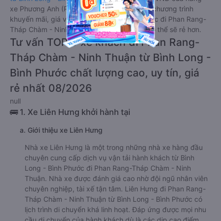
xe Phương Anh (Phan Thiết). Tùy thuộc vào chương trình
khuyến mãi, giá vé Xe Bình Long - Bình Phước đi Phan Rang-
Tháp Chàm - Ninh Thuận giường nằm này có thể sẽ rẻ hơn.
Tư vấn TOP 3 xe khách đi Phan Rang-
Tháp Chàm - Ninh Thuận từ Bình Long -
Bình Phước chất lượng cao, uy tín, giá
rẻ nhất 08/2026
null
🚌 1. Xe Liên Hưng khởi hành tại
a. Giới thiệu xe Liên Hưng
Nhà xe Liên Hưng là một trong những nhà xe hàng đầu
chuyên cung cấp dịch vụ vận tải hành khách từ Bình
Long - Bình Phước đi Phan Rang-Tháp Chàm - Ninh
Thuận. Nhà xe được đánh giá cao nhờ đội ngũ nhân viên
chuyên nghiệp, tài xế tận tâm. Liên Hưng đi Phan Rang-
Tháp Chàm - Ninh Thuận từ Bình Long - Bình Phước có
lịch trình di chuyển khá linh hoạt. Đáp ứng được mọi nhu
cầu di chuyển của hành khách dù là các dịp cao điểm