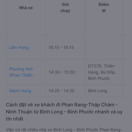
Giờ
Điểm
Nhà xe
chạy
đi
230
Liên Hưng
16:15 - 16:15
Mỹ
Th
ĐT579, Thiên
Phương Anh
52
14:30 - 15:00
Hùng, Bù Đốp,
(Phan Thiết)
Ch
Bình Phước
Mạnh Hùng
14:25 - 14:25
Bình Long
Qu
Cách đặt vé xe khách đi Phan Rang-Tháp Chàm -
Ninh Thuận từ Bình Long - Bình Phước nhanh và uy
tín nhất
Việc có rất nhiều nhà xe Bình Long - Bình Phước Phan Rang-