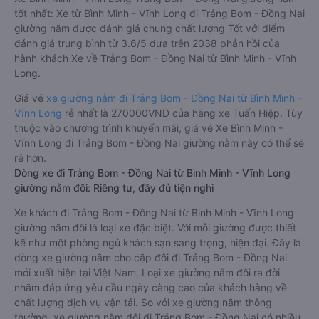
tốt nhất: Xe từ Bình Minh - Vĩnh Long đi Trảng Bom - Đồng Nai
giường nằm được đánh giá chung chất lượng Tốt với điểm
đánh giá trung bình từ 3.6/5 dựa trên 2038 phản hồi của
hành khách Xe về Trảng Bom - Đồng Nai từ Bình Minh - Vĩnh
Long.
Giá vé
xe giường nằm đi Trảng Bom - Đồng Nai từ Bình Minh -
Vĩnh Long
rẻ nhất là 270000VND của hãng xe Tuấn Hiệp. Tùy
thuộc vào chương trình khuyến mãi, giá vé Xe Bình Minh -
Vĩnh Long đi Trảng Bom - Đồng Nai giường nằm này có thể sẽ
rẻ hơn.
Dòng xe đi Trảng Bom - Đồng Nai từ Bình Minh - Vĩnh Long
giường nằm đôi: Riêng tư, đầy đủ tiện nghi
Xe khách đi Trảng Bom - Đồng Nai từ Bình Minh - Vĩnh Long
giường nằm đôi là loại xe đặc biệt. Với mỗi giường được thiết
kế như một phòng ngủ khách sạn sang trọng, hiện đại. Đây là
dòng xe giường nằm cho cặp đôi đi Trảng Bom - Đồng Nai
mới xuất hiện tại Việt Nam. Loại xe giường nằm đôi ra đời
nhằm đáp ứng yêu cầu ngày càng cao của khách hàng về
chất lượng dịch vụ vận tải. So với xe giường nằm thông
thường, xe giường nằm đôi đi Trảng Bom - Đồng Nai có nhiều