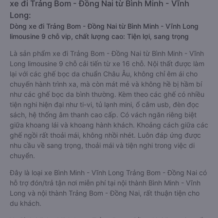
xe đi Trảng Bom - Đồng Nai từ Bình Minh - Vĩnh
Long:
Dòng xe đi Trảng Bom - Đồng Nai từ Bình Minh - Vĩnh Long
limousine 9 chỗ vip, chất lượng cao: Tiện lợi, sang trọng
Là sản phẩm xe đi Trảng Bom - Đồng Nai từ Bình Minh - Vĩnh
Long limousine 9 chỗ cải tiến từ xe 16 chỗ. Nội thất được làm
lại với các ghế bọc da chuẩn Châu Âu, không chỉ êm ái cho
chuyến hành trình xa, mà còn mát mẻ và không hề bị hầm bí
như các ghế bọc da bình thường. Kèm theo các ghế có nhiều
tiện nghi hiện đại như ti-vi, tủ lạnh mini, ổ cắm usb, đèn đọc
sách, hệ thống âm thanh cao cấp. Có vách ngăn riêng biệt
giữa khoang lái và khoang hành khách. Khoảng cách giữa các
ghế ngồi rất thoải mái, không nhồi nhét. Luôn đáp ứng được
nhu cầu về sang trọng, thoải mái và tiện nghi trong việc di
chuyển.
Đây là loại xe Bình Minh - Vĩnh Long Trảng Bom - Đồng Nai có
hỗ trợ đón/trả tận nơi miễn phí tại nội thành Bình Minh - Vĩnh
Long và nội thành Trảng Bom - Đồng Nai, rất thuận tiện cho
du khách.