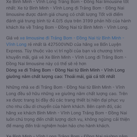
Xe Bình Minh - Vĩnh Long Trảng Bom - Đồng Nai limousine tốt
nhất: Xe từ Bình Minh - Vĩnh Long đi Trảng Bom - Đồng Nai
limousine được đánh giá chung có chất lượng Tốt với điểm
đánh giá trung bình từ 4.0/5 dựa trên 3199 phản hồi của hành
khách Xe về Trảng Bom - Đồng Nai từ Bình Minh - Vĩnh Long.
Giá vé
xe limousine đi Trảng Bom - Đồng Nai từ Bình Minh -
Vĩnh Long
rẻ nhất là 427500VND của hãng xe Bốn Luyện
Express. Tùy thuộc vào vị trí ngồi của bạn và chương trình
khuyến mãi, giá vé Xe Bình Minh - Vĩnh Long đi Trảng Bom -
Đồng Nai limousine này có thể sẽ rẻ hơn
Dòng xe đi Trảng Bom - Đồng Nai từ Bình Minh - Vĩnh Long
giường nằm chất lượng cao: Thoải mái, giá cả tốt nhất
Những nhà xe đi Trảng Bom - Đồng Nai từ Bình Minh - Vĩnh
Long đều sở hữu những xe giường nằm chất lượng cao. Trên
xe được trang bị đầy đủ các trang thiết bị hiện đại phục vụ
cho nhu cầu di chuyển của hành khách. Bên cạnh đó, các
hãng xe khách Bình Minh - Vĩnh Long Trảng Bom - Đồng Nai
luôn chú trọng đến chất lượng dịch vụ, không ngừng cải thiện
để mang đến trải nghiệm hoàn hảo cho hành khách.
Xe Bình Minh - Vĩnh Long Trảng Bom - Đồng Nai giường nằm