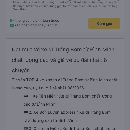
Nhưng đó là chuyến đi xe buýt tuyệt vời nhất mà chúng tôi từng trải nghiệm.
Xe buýt khởi hành và đến đúng giờ, tài xế thân thiện, chuyến đi khá ổn (mặc
dù vẫn hơi xóc, nhưng đó là đặc trưng của Việt Nam ^^), và chỗ ngồi thoải
Xem thêm
mái. Chúng tôi thực sự rất hài lòng.
Không cần thanh toán trước
Xem giá
Xác nhận chỗ ngay lập tức
Đặt mua vé xe đi Trảng Bom từ Bình Minh
chất lượng cao và giá vé ưu đãi nhất: 8
chuyến
Tư vấn TOP 4 xe khách đi Trảng Bom từ Bình Minh chất
lượng cao, uy tín, giá rẻ nhất 08/2026
🚌 1. Xe Tân Niên : Xe đi Trảng Bom chất lượng
cao từ Bình Minh
🚌 2. Xe Bốn Luyện Express : Xe đi Trảng Bom
chất lượng cao từ Bình Minh
🚌 3. Xe Tuấn Hiệp : Xe đi Trảng Bom chất lượng