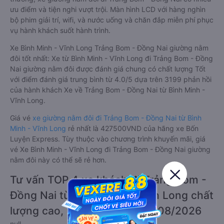
ưu điểm và tiện nghi vượt trội. Màn hình LCD với hàng nghìn
bộ phim giải trí, wifi, và nước uống và chăn đắp miễn phí phục
vụ hành khách suốt hành trình.
Xe Bình Minh - Vĩnh Long Trảng Bom - Đồng Nai giường nằm
đôi tốt nhất: Xe từ Bình Minh - Vĩnh Long đi Trảng Bom - Đồng
Nai giường nằm đôi được đánh giá chung có chất lượng Tốt
với điểm đánh giá trung bình từ 4.0/5 dựa trên 3199 phản hồi
của hành khách Xe về Trảng Bom - Đồng Nai từ Bình Minh -
Vĩnh Long.
Giá vé
xe giường nằm đôi đi Trảng Bom - Đồng Nai từ Bình
Minh - Vĩnh Long
rẻ nhất là 427500VND của hãng xe Bốn
Luyện Express. Tùy thuộc vào chương trình khuyến mãi, giá
vé Xe Bình Minh - Vĩnh Long đi Trảng Bom - Đồng Nai giường
nằm đôi này có thể sẽ rẻ hơn.
Tư vấn TOP 4 xe khách đi Trảng Bom -
Đồng Nai từ Bình Minh - Vĩnh Long chất
lượng cao, uy tín, giá rẻ nhất 08/2026
null