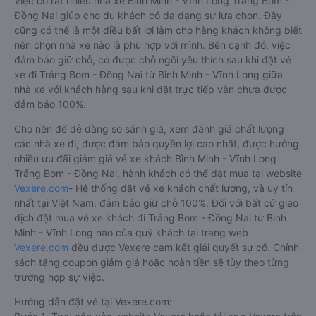
Việc có rất nhiều nhà xe Bình Minh - Vĩnh Long Trảng Bom -
Đồng Nai giúp cho du khách có đa dạng sự lựa chọn. Đây
cũng có thể là một điều bất lợi làm cho hàng khách không biết
nên chọn nhà xe nào là phù hợp với mình. Bên cạnh đó, việc
đảm bảo giữ chỗ, có được chỗ ngồi yêu thích sau khi đặt vé
xe đi Trảng Bom - Đồng Nai từ Bình Minh - Vĩnh Long giữa
nhà xe với khách hàng sau khi đặt trực tiếp vẫn chưa được
đảm bảo 100%.
Cho nên để dễ dàng so sánh giá, xem đánh giá chất lượng
các nhà xe đi, được đảm bảo quyền lợi cao nhất, được hưởng
nhiều ưu đãi giảm giá vé xe khách Bình Minh - Vĩnh Long
Trảng Bom - Đồng Nai, hành khách có thể đặt mua tại website
Vexere.com
- Hệ thống đặt vé xe khách chất lượng, và uy tín
nhất tại Việt Nam, đảm bảo giữ chỗ 100%. Đối với bất cứ giao
dịch đặt mua vé xe khách đi Trảng Bom - Đồng Nai từ Bình
Minh - Vĩnh Long nào của quý khách tại trang web
Vexere.com
đều được Vexere cam kết giải quyết sự cố. Chính
sách tặng coupon giảm giá hoặc hoàn tiền sẽ tùy theo từng
trường hợp sự việc.
Hướng dẫn đặt vé tại Vexere.com: