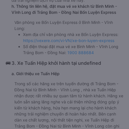
đã trải nghiệm dịch vụ của nhà xe này.
h. Thông tin liên hệ, đặt mua vé xe khách từ Bình Minh -
Vĩnh Long đi Trảng Bom - Đồng Nai Bốn Luyện Express
Văn phòng xe Bốn Luyện Express ở Bình Minh - Vĩnh
Long:
Xem địa chỉ văn phòng nhà xe Bốn Luyện Express:
https://vexere.com/vi-VN/xe-bon-luyen-express
Số điện thoại đặt mua vé xe Bình Minh - Vĩnh Long
Trảng Bom - Đồng Nai:
1900 888684
🚌 3. Xe Tuấn Hiệp khởi hành tại undefined
a. Giới thiệu xe Tuấn Hiệp
Trong số các hãng xe trên tuyến đường đi Trảng Bom -
Đồng Nai từ Bình Minh - Vĩnh Long , nhà xe Tuấn Hiệp
nhận được rất nhiều sự quan tâm từ hành khách. Hãng xe
luôn sẵn sàng lắng nghe và cải thiện những đóng góp ý
kiến từ khách hàng, hứa hẹn mang lại cho hành khách
những trải nghiệm chuyến đi hoàn hảo nhất. Bên cạnh
dàn xe chất lượng, nội thất tiện nghi, xe Tuấn Hiệp đi
Trảng Bom - Đồng Nai từ Bình Minh - Vĩnh Long còn ghi