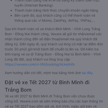
Thanh toán bằng thẻ ATM đã đăng ký thanh toán trực
tuyến (Internet Banking).
Thanh toán bằng hình thức chuyển khoản ngân hàng.
Bên cạnh đó, quý khách cũng có thể thanh toán vé
thông qua các ví Momo, ZaloPay, AirPay, VNPay,…
Sau khi thanh toán vé xe khách Bình Minh - Vĩnh Long Trảng
Bom - Đồng Nai thành công, Vexere sẽ gửi tin nhắn/email xác
nhận thành công đến số điện thoại/email mà quý khách đã
đăng ký. Đến ngày đi, quý khách vui lòng có mặt tại điểm đón
trước 30 phút giờ khởi hành để chuẩn bị lên xe. Để kiểm tra
tình trạng vé xe đi Trảng Bom - Đồng Nai từ Bình Minh - Vĩnh
Long đã đặt, quý khách vui lòng truy cập
https://vexere.com/vi-VN/booking/ticketinfo
Xem hướng dẫn chi tiết, minh họa bằng hình ảnh
tại đây.
Đặt vé xe Tết 2027 từ Bình Minh đi
Trảng Bom
Vé xe tết 2027 từ Bình Minh đi Trảng Bom vẫn chưa được
công bố. Vexere.com sẽ sớm thông báo cho các bạn thông tin
vé xe Tết 2027 bao gồm giá vé, lịch trình, ngày giờ bán vé