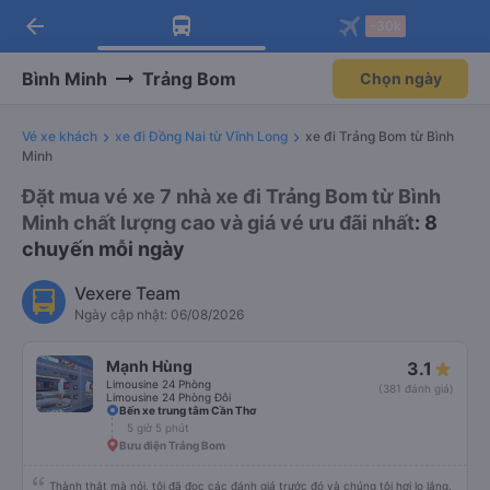
arrow_back
Tải app Vexere ngay!
Tải app Vexere
-30k
Mở app
Mở app
Nhận ưu đãi thành viên độc
-30k/ghế khi đặt vé máy bay qua
quyền
app
Bình Minh
Trảng Bom
Chọn ngày
Vé xe khách
xe đi Đồng Nai từ Vĩnh Long
xe đi Trảng Bom từ Bình
Minh
Đặt mua vé xe 7 nhà xe đi Trảng Bom từ Bình
Minh chất lượng cao và giá vé ưu đãi nhất
: 8
chuyến mỗi ngày
Vexere Team
Ngày cập nhật: 06/08/2026
Mạnh Hùng
3.1
Limousine 24 Phòng
(381 đánh giá)
Limousine 24 Phòng Đôi
Bến xe trung tâm Cần Thơ
5 giờ 5 phút
Bưu điện Trảng Bom
Thành thật mà nói, tôi đã đọc các đánh giá trước đó và chúng tôi hơi lo lắng.