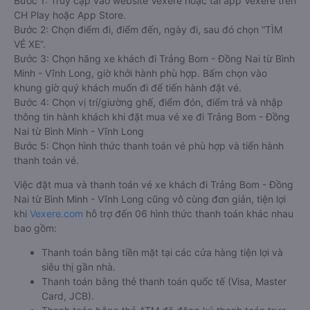
Bước 1: Truy cập vào website Vexere hoặc tải app Vexere trên
CH Play hoặc App Store.
Bước 2: Chọn điểm đi, điểm đến, ngày đi, sau đó chọn “TÌM
VÉ XE”.
Bước 3: Chọn hãng xe khách đi Trảng Bom - Đồng Nai từ Bình
Minh - Vĩnh Long, giờ khởi hành phù hợp. Bấm chọn vào
khung giờ quý khách muốn đi để tiến hành đặt vé.
Bước 4: Chọn vị trí/giường ghế, điểm đón, điểm trả và nhập
thông tin hành khách khi đặt mua vé xe đi Trảng Bom - Đồng
Nai từ Bình Minh - Vĩnh Long
Bước 5: Chọn hình thức thanh toán vé phù hợp và tiến hành
thanh toán vé.
Việc đặt mua và thanh toán vé xe khách đi Trảng Bom - Đồng
Nai từ Bình Minh - Vĩnh Long cũng vô cùng đơn giản, tiện lợi
khi
Vexere.com
hỗ trợ đến 06 hình thức thanh toán khác nhau
bao gồm:
Thanh toán bằng tiền mặt tại các cửa hàng tiện lợi và
siêu thị gần nhà.
Thanh toán bằng thẻ thanh toán quốc tế (Visa, Master
Card, JCB).