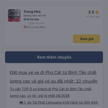
star_rate
Trung Hòa
2.5
Giường nằm 44 chỗ
(4 đánh giá)
VP Sài Gòn
13 giờ 40 phút
Bến xe Quy Nhơn
Xem giá
Xem thêm chuyến
Đặt mua vé xe đi Phù Cát từ Bình Tân chất
lượng cao và giá vé ưu đãi nhất: 22 chuyến
Tư vấn TOP 9 xe khách đi Phù Cát từ Bình Tân chất
lượng cao, uy tín, giá rẻ nhất 08/2026
🚌 1. Xe Tài Phát Limousine khởi hành tại 395 Kinh