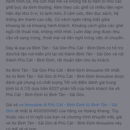
hành trình xa, mà còn mát mẻ và không hề bị hầm bí như các
ghế bọc da bình thường. Kèm theo các ghế có nhiều tiện nghi
hiện đại như ti-vi, tủ lạnh mini, ổ cắm usb, đèn đọc sách, hệ
thống âm thanh cao cấp. Có vách ngăn riêng biệt giữa
khoang lái và khoang hành khách. Khoảng cách giữa các ghế
ngồi rất thoải mái, không nhồi nhét. Luôn đáp ứng được nhu
cầu về sang trọng, thoải mái và tiện nghi trong việc di chuyển.
Đây là loại xe Bình Tân - Sài Gòn Phù Cát - Bình Định có hỗ trợ
đón/trả tận nơi miễn phí tại nội thành Bình Tân - Sài Gòn và nội
thành Phù Cát - Bình Định, rất thuận tiện cho du khách.
Xe Bình Tân - Sài Gòn Phù Cát - Bình Định limousine tốt nhất:
Xe từ Bình Tân - Sài Gòn đi Phù Cát - Bình Định limousine được
đánh giá chung có chất lượng Tốt với điểm đánh giá trung
bình từ 4.7/5 dựa trên 6027 phản hồi của hành khách Xe về
Phù Cát - Bình Định từ Bình Tân - Sài Gòn.
Giá vé
xe limousine đi Phù Cát - Bình Định từ Bình Tân - Sài
Gòn
rẻ nhất là 450000VND của hãng xe Hoàng Khang. Tùy
thuộc vào vị trí ngồi của bạn và chương trình khuyến mãi, giá
vé Xe Bình Tân - Sài Gòn đi Phù Cát - Bình Định limousine này
có thể sẽ rẻ hơn