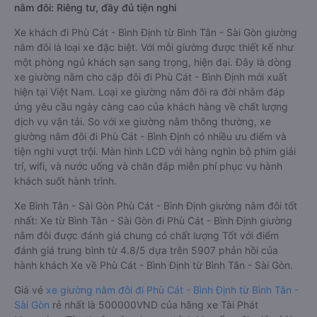
nằm đôi: Riêng tư, đầy đủ tiện nghi
Xe khách đi Phù Cát - Bình Định từ Bình Tân - Sài Gòn giường
nằm đôi là loại xe đặc biệt. Với mỗi giường được thiết kế như
một phòng ngủ khách sạn sang trọng, hiện đại. Đây là dòng
xe giường nằm cho cặp đôi đi Phù Cát - Bình Định mới xuất
hiện tại Việt Nam. Loại xe giường nằm đôi ra đời nhằm đáp
ứng yêu cầu ngày càng cao của khách hàng về chất lượng
dịch vụ vận tải. So với xe giường nằm thông thường, xe
giường nằm đôi đi Phù Cát - Bình Định có nhiều ưu điểm và
tiện nghi vượt trội. Màn hình LCD với hàng nghìn bộ phim giải
trí, wifi, và nước uống và chăn đắp miễn phí phục vụ hành
khách suốt hành trình.
Xe Bình Tân - Sài Gòn Phù Cát - Bình Định giường nằm đôi tốt
nhất: Xe từ Bình Tân - Sài Gòn đi Phù Cát - Bình Định giường
nằm đôi được đánh giá chung có chất lượng Tốt với điểm
đánh giá trung bình từ 4.8/5 dựa trên 5907 phản hồi của
hành khách Xe về Phù Cát - Bình Định từ Bình Tân - Sài Gòn.
Giá vé
xe giường nằm đôi đi Phù Cát - Bình Định từ Bình Tân -
Sài Gòn
rẻ nhất là 500000VND của hãng xe Tài Phát