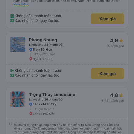
hướng dẫn, giọng nói thân thiện, nhẹ nhàng. Nằm trên xe cũng khá thoải
mái, chăn nệm nước suối đầy đủ. Chuyến xe của mình hầu hết là các cô bác
Xem thêm
lớn tuổi thế nên khi hít thở sẽ thấy có một chút mùi người già Lúc xuống xe,
điểm thả của mình ban đầu dự kiến là Ngã 3 Sợi ( Nha Trang ) và bắt Grab
nhưng các anh hướng dẫn mình xuống ở đây không có ma nào dám chở đâu
Không cần thanh toán trước
Xem giá
( vì đây là địa bàn của thế lực xe ôm ngầm, dân chơi cỏ kẹo ke...) Và thế là
Xác nhận chỗ ngay lập tức
mình được chở xuống Ngã 3 thành , nơi sáng sủa an toàn hơn. Một Chuyến
xe được biết thêm nhiều câu chuyện mới. Cảm ơn nhà xe đã giúp đỡ
Phong Nhung
4.9
Limousine 24 Phòng Đôi
(5 đánh giá)
Trạm Sài Gòn
12 giờ 25 phút
Ngã 3 Diêu Trì
Không cần thanh toán trước
Xem giá
Xác nhận chỗ ngay lập tức
Trọng Thủy Limousine
4.8
Limousine 24 phòng Đôi
(1731 đánh giá)
Bến xe Miền Tây
11 giờ 15 phút
Bến xe Phù Cát
Tôi đã sử dụng xe giường nằm này hai lần để đi từ Nha Trang đến Cần Thơ.
Nhìn chung, đây là một trong những lựa chọn xe giường nằm thoải mái nhất
trên tuyến đường này. Một điều quan trọng cần đề cập là không có nhà vệ