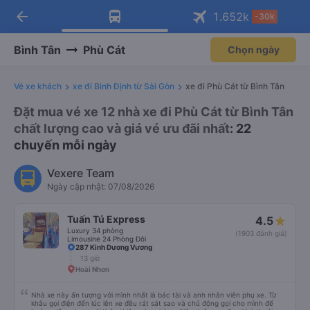
arrow_back
Tải app Vexere ngay!
Tải app Vexere
1.652
k
-30k
Mở app
Mở app
Nhận ưu đãi thành viên độc
-30k/ghế khi đặt vé máy bay qua
quyền
app
Bình Tân
Phù Cát
Chọn ngày
Vé xe khách
xe đi Bình Định từ Sài Gòn
xe đi Phù Cát từ Bình Tân
Đặt mua vé xe 12 nhà xe đi Phù Cát từ Bình Tân
chất lượng cao và giá vé ưu đãi nhất
: 22
chuyến mỗi ngày
Vexere Team
Ngày cập nhật: 07/08/2026
Tuấn Tú Express
4.5
Luxury 34 phòng
(1903 đánh giá)
Limousine 24 Phòng Đôi
287 Kinh Dương Vương
13 giờ
Hoài Nhơn
Nhà xe này ấn tượng với mình nhất là bác tài và anh nhân viên phụ xe. Từ
khâu gọi điện đến lúc lên xe đều rát sát sao và chủ động gọi cho mình để