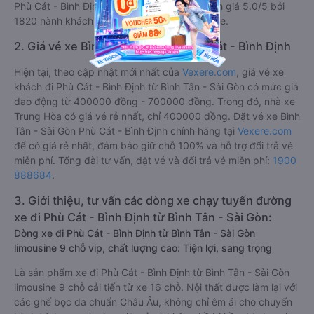
Phù Cát - Bình Định tốt nhất tuyến được đánh giá 5.0/5 bởi
1820 hành khách là nhà xe Tài Phát Limousine.
2. Giá vé xe Bình Tân - Sài Gòn Phù Cát - Bình Định
Hiện tại, theo cập nhật mới nhất của
Vexere.com
, giá vé xe
khách đi Phù Cát - Bình Định từ Bình Tân - Sài Gòn có mức giá
dao động từ 400000 đồng - 700000 đồng. Trong đó, nhà xe
Trung Hòa có giá vé rẻ nhất, chỉ 400000 đồng. Đặt vé xe Bình
Tân - Sài Gòn Phù Cát - Bình Định chính hãng tại
Vexere.com
để có giá rẻ nhất, đảm bảo giữ chỗ 100% và hỗ trợ đổi trả vé
miễn phí. Tổng đài tư vấn, đặt vé và đổi trả vé miễn phí:
1900
888684
.
3. Giới thiệu, tư vấn các dòng xe chạy tuyến đường
xe đi Phù Cát - Bình Định từ Bình Tân - Sài Gòn:
Dòng xe đi Phù Cát - Bình Định từ Bình Tân - Sài Gòn
limousine 9 chỗ vip, chất lượng cao: Tiện lợi, sang trọng
Là sản phẩm xe đi Phù Cát - Bình Định từ Bình Tân - Sài Gòn
limousine 9 chỗ cải tiến từ xe 16 chỗ. Nội thất được làm lại với
các ghế bọc da chuẩn Châu Âu, không chỉ êm ái cho chuyến