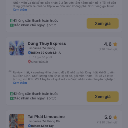
Nhân viên và tài xế gọi xác nhận 2 3 lần yên tâm hẵng luôn nè + Tài xế đón
đúng giờ mình ra chờ có 10p là xe đón luôn không phải 30 1 tiếng gọi trước
đợi cực + Xe mới, xịn, thơm và Đặt biệt là cực kỳ ưng mền gối trên xe luôn
Xem thêm
nha. Bình thường toàn gối da nằm đau cả cổ mà đây gối này nhà xe đổi hết
luôn qua gối dạng lông êm cực. + Giường rộng cực kỳ, có móc treo dép ở
trên không bị vướng chân như các xe khác mình từng đi + Tài xế lơ xe nhiệt
Không cần thanh toán trước
Xem giá
tình hỗ trợ hỏi đón trả cực bao nhiệt tình nhẹ nhàn luôn nha + Trên xe còn
Xác nhận chỗ ngay lập tức
có bánh nước, khăn lạnh. Tới trạm tài xế còn tinh ý chuẩn bị thêm khăn lạnh
ở trạm dừng nữa. 10đ cho sự tinh tế của nhà xe nha.
star_rate
Dũng Thuỷ Express
4.6
Limousine 24 Phòng
(296 đánh giá)
Bãi Xe 39 Quốc Lộ 1A
11 giờ 30 phút
Chợ Phù Cát
Review thật, k seeding Nhìn chung đây là nhà xe hài lòng nhất khi đi tuyến
SG Bình Định. Chất lượng đến từ xe sạch sẽ, gối mền thơm. Tài xế và lơ xe
lịch sự, vui tính. Với 1 tuyến về quê mà có được nhân viên chuyên nghiệp thế
này là điểm cộng lớn, thường chỉ đi mấy tuyến du lịch mới có. Về xe thì có
Xem thêm
cổng sạc usb c là điểm cộng, phù hợp với dây sạc bây giờ. Xe đón/trả nhiều
điểm dọc cung đường nên thuận tiện cho khách. Lần sau đi Bình Định nhất
định ủng hộ tiếp nhà xe này. Chúc chủ xe làm ăn phát đạt mua thêm nhiều
Không cần thanh toán trước
Xem giá
xe chạy thêm nhiều khung giờ nữa và nâng cao tiêu chuẩn tuyến. Nếu xét
Xác nhận chỗ ngay lập tức
điểm trừ thì chỉ có thgian trả khách, team VXR set lệch với thực tế
star_rate
Tài Phát Limousine
5.0
Limousine 24 Phòng Đôi
(1820 đánh giá)
Bến xe Miền Tây