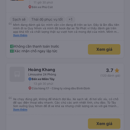
11 giờ 30 phút
Bến xe Phù Cát
Sạch sẽ
Thái độ phục vụ tốt
+1
Mình đang đánh giá lúc mình vẫn còn đang đi trên xe lun. Đây là lần đầu tiên
mình đi ra Quy Nhơn và mình đã book đại xe Tài Phát vì thấy đánh giá trên
app khá tốt và chất lượng thật sự vượt hơn cả mong đợi của mình. Mình mua
giường đôi và vừa đủ cho 2 người. Nhân viên của nhà xe phải nói là siêu nhiệt
Xem thêm
tình và dễ thương. Trước chuyến đi mình có gọi cho bên tổng đài thì anh
nhân viên hỗ trợ mình nói chuyện siêu nhẹ nhàng và vui vẻ . Lúc mình lên xe
trung chuyển và lên xe lớn thì luôn hỗ trợ xách vali giùm tụi mình. Trên xe thì
Không cần thanh toán trước
Xem giá
có cả bánh và sữa miễn phí cho khách còn chuẩn bị cả thuốc say xe, dép,
Xác nhận chỗ ngay lập tức
mền, gối và đặc biệt là có gối ôm. Nchung là phải chấm nhà xe 10 sao mới
đủ !!!
star_rate
Hoàng Khang
3.7
Limousine 24 Phòng
(120 đánh giá)
Bến xe Miền Tây
13 giờ 30 phút
Cửa hàng 17 - Công ty xăng dầu Bình Định
Xe chạy đúng giờ, không để khách đợi lâu. Xe sạch sẽ, đi hơi sốc xíu, có chỗ
để sạc điện thoại siêu nhanh. Các chú các anh nhiệt tình, chu đáo. Từ Tây
Sơn xuống Quy Nhơn để đi xe khá xa nhưng chất lượng ok so với giá thành
chung.
Xem thêm
Xem giá