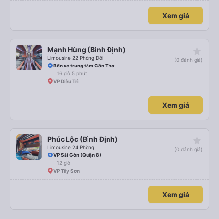
Xem giá
star_rate
Mạnh Hùng (Bình Định)
Limousine 22 Phòng Đôi
(0 đánh giá)
Bến xe trung tâm Cần Thơ
16 giờ 5 phút
VP Diêu Trì
Xem giá
star_rate
Phúc Lộc (Bình Định)
Limousine 24 Phòng
(0 đánh giá)
VP Sài Gòn (Quận 8)
12 giờ
VP Tây Sơn
Xem giá