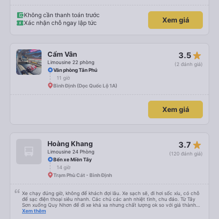
Không cần thanh toán trước
Xem giá
Xác nhận chỗ ngay lập tức
star_rate
Cẩm Vân
3.5
Limousine 22 phòng
(2 đánh giá)
Văn phòng Tân Phú
11 giờ
Bình Định (Dọc Quốc Lộ 1A)
Xem giá
star_rate
Hoàng Khang
3.7
Limousine 24 Phòng
(120 đánh giá)
Bến xe Miền Tây
14 giờ
Trạm Phù Cát - Bình Định
Xe chạy đúng giờ, không để khách đợi lâu. Xe sạch sẽ, đi hơi sốc xíu, có chỗ
để sạc điện thoại siêu nhanh. Các chú các anh nhiệt tình, chu đáo. Từ Tây
Sơn xuống Quy Nhơn để đi xe khá xa nhưng chất lượng ok so với giá thành
chung.
Xem thêm