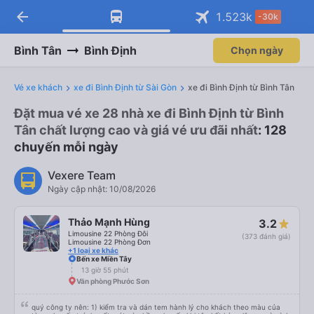
arrow_back
1.523
k
-30k
Bình Tân
Bình Định
Chọn ngày
Vé xe khách
xe đi Bình Định từ Sài Gòn
xe đi Bình Định từ Bình Tân
Đặt mua vé xe 28 nhà xe đi Bình Định từ Bình
Tân chất lượng cao và giá vé ưu đãi nhất
: 128
chuyến mỗi ngày
Vexere Team
Ngày cập nhật: 10/08/2026
Thảo Mạnh Hùng
3.2
Limousine 22 Phòng Đôi
(373 đánh giá)
Limousine 22 Phòng Đơn
+1 loại xe khác
Bến xe Miền Tây
13 giờ 55 phút
Văn phòng Phước Sơn
quý công ty nên: 1) kiểm tra và dán tem hành lý cho khách theo màu của