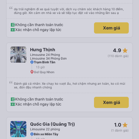
dạ trải nghiệm đi xe quá tuyệt vời, dịch vụ chăm sóc khách hàng 10 điểm,
đúng giờ. Xin cảm ơn nhà xe và sẽ tiếp tục đặt vé vào những lần sau ạ
Không cần thanh toán trước
Xem giá
Xác nhận chỗ ngay lập tức
star_rate
Hưng Thịnh
4.9
Limousine 24 Phòng
(110 đánh giá)
Limousine 34 Phòng Đơn
Trạm Bình Tân
13 giờ
Go! Quy Nhơn
Đánh giá cá nhân: Xe chạy ko vượt ẩu, hơi chậm nhưng an toàn, ko có mùi
xe, đón đậu nhanh chóng
Không cần thanh toán trước
Xem giá
Xác nhận chỗ ngay lập tức
star_rate
Quốc Gia (Quảng Trị)
1.0
Limousine 22 phòng
(1 đánh giá)
Bến xe Miền Tây