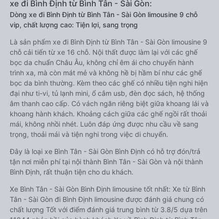
xe đi Bình Định từ Bình Tân - Sài Gòn:
Dòng xe đi Bình Định từ Bình Tân - Sài Gòn limousine 9 chỗ
vip, chất lượng cao: Tiện lợi, sang trọng
Là sản phẩm xe đi Bình Định từ Bình Tân - Sài Gòn limousine 9
chỗ cải tiến từ xe 16 chỗ. Nội thất được làm lại với các ghế
bọc da chuẩn Châu Âu, không chỉ êm ái cho chuyến hành
trình xa, mà còn mát mẻ và không hề bị hầm bí như các ghế
bọc da bình thường. Kèm theo các ghế có nhiều tiện nghi hiện
đại như ti-vi, tủ lạnh mini, ổ cắm usb, đèn đọc sách, hệ thống
âm thanh cao cấp. Có vách ngăn riêng biệt giữa khoang lái và
khoang hành khách. Khoảng cách giữa các ghế ngồi rất thoải
mái, không nhồi nhét. Luôn đáp ứng được nhu cầu về sang
trọng, thoải mái và tiện nghi trong việc di chuyển.
Đây là loại xe Bình Tân - Sài Gòn Bình Định có hỗ trợ đón/trả
tận nơi miễn phí tại nội thành Bình Tân - Sài Gòn và nội thành
Bình Định, rất thuận tiện cho du khách.
Xe Bình Tân - Sài Gòn Bình Định limousine tốt nhất: Xe từ Bình
Tân - Sài Gòn đi Bình Định limousine được đánh giá chung có
chất lượng Tốt với điểm đánh giá trung bình từ 3.8/5 dựa trên