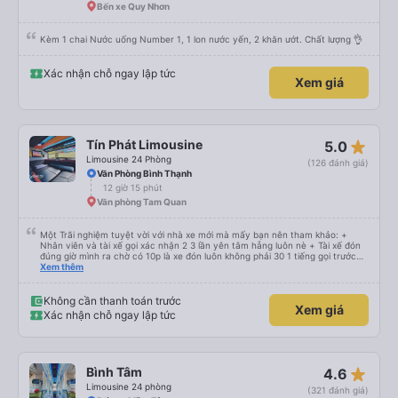
Bến xe Quy Nhơn
Kèm 1 chai Nước uống Number 1, 1 lon nước yến, 2 khăn ướt. Chất lượng 👌
Xác nhận chỗ ngay lập tức
Xem giá
star_rate
Tín Phát Limousine
5.0
Limousine 24 Phòng
(126 đánh giá)
Văn Phòng Bình Thạnh
12 giờ 15 phút
Văn phòng Tam Quan
Một Trãi nghiệm tuyệt vời với nhà xe mới mà mấy bạn nên tham khảo: +
Nhân viên và tài xế gọi xác nhận 2 3 lần yên tâm hẵng luôn nè + Tài xế đón
đúng giờ mình ra chờ có 10p là xe đón luôn không phải 30 1 tiếng gọi trước
đợi cực + Xe mới, xịn, thơm và Đặt biệt là cực kỳ ưng mền gối trên xe luôn
Xem thêm
nha. Bình thường toàn gối da nằm đau cả cổ mà đây gối này nhà xe đổi hết
luôn qua gối dạng lông êm cực. + Giường rộng cực kỳ, có móc treo dép ở
trên không bị vướng chân như các xe khác mình từng đi + Tài xế lơ xe nhiệt
Không cần thanh toán trước
Xem giá
tình hỗ trợ hỏi đón trả cực bao nhiệt tình nhẹ nhàn luôn nha + Trên xe còn
Xác nhận chỗ ngay lập tức
có bánh nước, khăn lạnh. Tới trạm tài xế còn tinh ý chuẩn bị thêm khăn lạnh
ở trạm dừng nữa. 10đ cho sự tinh tế của nhà xe nha.
star_rate
Bình Tâm
4.6
Limousine 24 phòng
(321 đánh giá)