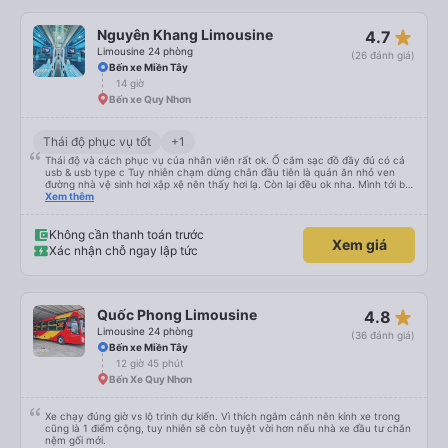
star_rate
Nguyên Khang Limousine
4.7
Limousine 24 phòng
(26 đánh giá)
Bến xe Miền Tây
14 giờ
Bến xe Quy Nhơn
Thái độ phục vụ tốt
+1
Thái độ và cách phục vụ của nhân viên rất ok. Ổ cắm sạc đồ đầy đủ có cả
usb & usb type c Tuy nhiên chạm dừng chân đầu tiên là quán ăn nhỏ ven
đường nhà vệ sinh hơi xập xệ nên thấy hơi lạ. Còn lại đều ok nha. Mình tới bx
miền tây và thùng đồ tới khu vực thủ đức để giao cho người nhà thì nhà xe
Xem thêm
note đầy đủ và giao hàng giúp mình. Nếu có di chuyển sg-quy nhơn sẽ vẫn
chọn nhà xe này. 5 sao nha.
Không cần thanh toán trước
Xem giá
Xác nhận chỗ ngay lập tức
star_rate
Quốc Phong Limousine
4.8
Limousine 24 phòng
(36 đánh giá)
Bến xe Miền Tây
12 giờ 45 phút
Bến Xe Quy Nhơn
Xe chạy đúng giờ vs lộ trình dự kiến. Vì thích ngắm cảnh nên kính xe trong
cũng là 1 điểm cộng, tuy nhiên sẽ còn tuyệt vời hơn nếu nhà xe đầu tư chăn
nệm gối mới.