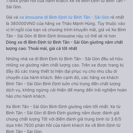
11844 phản hồi của hành khách Xe về Bình Định từ Bình Tân -
Sài Gòn.
Giá vé
xe limousine đi Bình Định từ Bình Tân - Sài Gòn
rẻ nhất
là 380000VND của hãng xe Thảo Mạnh Hùng. Tùy thuộc vào
vị trí ngồi của bạn và chương trình khuyến mãi, giá vé Xe Bình
Tân - Sài Gòn đi Bình Định limousine này có thể sẽ rẻ hơn
Dòng xe đi Bình Định từ Bình Tân - Sài Gòn giường nằm chất
lượng cao: Thoải mái, giá cả tốt nhất
Những nhà xe đi Bình Định từ Bình Tân - Sài Gòn đều sở hữu
những xe giường nằm chất lượng cao. Trên xe được trang bị
đầy đủ các trang thiết bị hiện đại phục vụ cho nhu cầu di
chuyển của hành khách. Bên cạnh đó, các hãng xe khách
Bình Tân - Sài Gòn Bình Định luôn chú trọng đến chất lượng
dịch vụ, không ngừng cải thiện để mang đến trải nghiệm hoàn
hảo cho hành khách.
Xe Bình Tân - Sài Gòn Bình Định giường nằm tốt nhất: Xe từ
Bình Tân - Sài Gòn đi Bình Định giường nằm được đánh giá
chung chất lượng Tốt với điểm đánh giá trung bình từ 3.6/5
dựa trên 7920 phản hồi của hành khách Xe về Bình Định từ
Bình Tân - Sài Gòn.