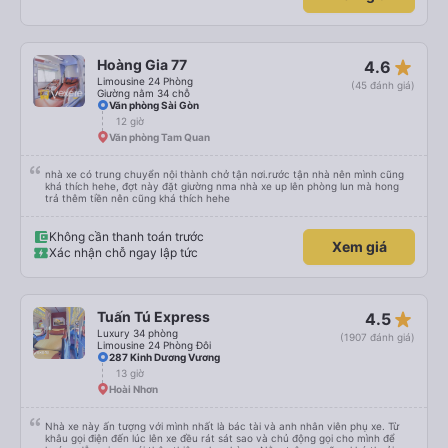
điểm trừ thì chỉ có thgian trả khách, team VXR set lệch với thực tế
star_rate
Hoàng Gia 77
4.6
Limousine 24 Phòng
(45 đánh giá)
Giường nằm 34 chỗ
Văn phòng Sài Gòn
12 giờ
Văn phòng Tam Quan
nhà xe có trung chuyển nội thành chở tận nơi.rước tận nhà nên mình cũng
khá thích hehe, đợt này đặt giường nma nhà xe up lên phòng lun mà hong
trả thêm tiền nên cũng khá thích hehe
Không cần thanh toán trước
Xem giá
Xác nhận chỗ ngay lập tức
star_rate
Tuấn Tú Express
4.5
Luxury 34 phòng
(1907 đánh giá)
Limousine 24 Phòng Đôi
287 Kinh Dương Vương
13 giờ
Hoài Nhơn
Nhà xe này ấn tượng với mình nhất là bác tài và anh nhân viên phụ xe. Từ
khâu gọi điện đến lúc lên xe đều rát sát sao và chủ động gọi cho mình để