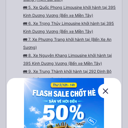
🚌 5. Xe Quốc Phong Limousine khởi hành tại 395
Kinh Dương Vương (Bến xe Miền Tây)
🚌 6. Xe Trọng Thủy Limousine khởi hành tại 395
Kinh Dương Vương (Bến xe Miền Tây)
🚌 7. Xe Phương Trang khởi hành tại (Bến Xe An
Sương)
🚌 8. Xe Nguyên Khang Limousine khởi hành tại
395 Kinh Dương Vương (Bến xe Miền Tây)
🚌 9. Xe Trung Thành khởi hành tại 292 Đinh Bộ
Lĩnh (Bến xe Miền Đông)
🚌 10. Xe Bình Tâm khởi hành tại 395 Kinh Dương
Vương (Bến xe Miền Tây)
🚌 11. Xe Hoàng Gia 77 khởi hành tại 75 Đ. Số 13
(Văn phòng Sài Gòn)
🚌 12. Xe Dũng Thuỷ Express khởi hành tại 39 -
41 Đường số 18 (Bãi Xe 39 Quốc Lộ 1A)