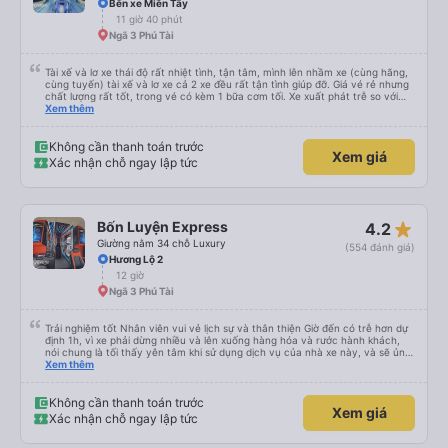
Bến xe Miền Tây
11 giờ 40 phút
Ngã 3 Phú Tài
Tài xế và lơ xe thái độ rất nhiệt tình, tận tâm, mình lên nhầm xe (cùng hãng,
cùng tuyến) tài xế và lơ xe cả 2 xe đều rất tận tình giúp đỡ. Giá vé rẻ nhưng
chất lượng rất tốt, trong vé có kèm 1 bữa cơm tối. Xe xuất phát trễ so với
trên app 45p, nhưng do bão nên trời mưa rất to, có thể thông cảm được.
Xem thêm
99/10
Không cần thanh toán trước
Xem giá
Xác nhận chỗ ngay lập tức
star_rate
Bốn Luyện Express
4.2
Giường nằm 34 chỗ Luxury
(554 đánh giá)
Hương Lộ 2
12 giờ
Ngã 3 Phú Tài
Trải nghiệm tốt Nhân viên vui vẻ lịch sự và thân thiện Giờ đến có trễ hơn dự
định 1h, vì xe phải dừng nhiều và lên xuống hàng hóa và rước hành khách,
nói chung là tối thấy yên tâm khi sử dụng dịch vụ của nhà xe này, và sẽ ủng
hộ và giới thiệu cho người thân sử dụng dịch vụ của nhà xe này
Xem thêm
Không cần thanh toán trước
Xem giá
Xác nhận chỗ ngay lập tức