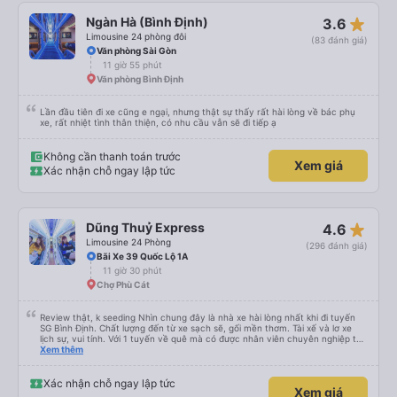
star_rate
Ngàn Hà (Bình Định)
3.6
Limousine 24 phòng đôi
(83 đánh giá)
Văn phòng Sài Gòn
11 giờ 55 phút
Văn phòng Bình Định
Lần đầu tiên đi xe cũng e ngại, nhưng thật sự thấy rất hài lòng về bác phụ
xe, rất nhiệt tình thân thiện, có nhu cầu vẫn sẽ đi tiếp ạ
Không cần thanh toán trước
Xem giá
Xác nhận chỗ ngay lập tức
star_rate
Dũng Thuỷ Express
4.6
Limousine 24 Phòng
(296 đánh giá)
Bãi Xe 39 Quốc Lộ 1A
11 giờ 30 phút
Chợ Phù Cát
Review thật, k seeding Nhìn chung đây là nhà xe hài lòng nhất khi đi tuyến
SG Bình Định. Chất lượng đến từ xe sạch sẽ, gối mền thơm. Tài xế và lơ xe
lịch sự, vui tính. Với 1 tuyến về quê mà có được nhân viên chuyên nghiệp thế
này là điểm cộng lớn, thường chỉ đi mấy tuyến du lịch mới có. Về xe thì có
Xem thêm
cổng sạc usb c là điểm cộng, phù hợp với dây sạc bây giờ. Xe đón/trả nhiều
điểm dọc cung đường nên thuận tiện cho khách. Lần sau đi Bình Định nhất
định ủng hộ tiếp nhà xe này. Chúc chủ xe làm ăn phát đạt mua thêm nhiều
Xác nhận chỗ ngay lập tức
Xem giá
xe chạy thêm nhiều khung giờ nữa và nâng cao tiêu chuẩn tuyến. Nếu xét