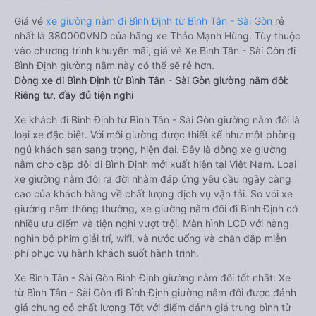
Giá vé
xe giường nằm đi Bình Định từ Bình Tân - Sài Gòn
rẻ
nhất là 380000VND của hãng xe Thảo Mạnh Hùng. Tùy thuộc
vào chương trình khuyến mãi, giá vé Xe Bình Tân - Sài Gòn đi
Bình Định giường nằm này có thể sẽ rẻ hơn.
Dòng xe đi Bình Định từ Bình Tân - Sài Gòn giường nằm đôi:
Riêng tư, đầy đủ tiện nghi
Xe khách đi Bình Định từ Bình Tân - Sài Gòn giường nằm đôi là
loại xe đặc biệt. Với mỗi giường được thiết kế như một phòng
ngủ khách sạn sang trọng, hiện đại. Đây là dòng xe giường
nằm cho cặp đôi đi Bình Định mới xuất hiện tại Việt Nam. Loại
xe giường nằm đôi ra đời nhằm đáp ứng yêu cầu ngày càng
cao của khách hàng về chất lượng dịch vụ vận tải. So với xe
giường nằm thông thường, xe giường nằm đôi đi Bình Định có
nhiều ưu điểm và tiện nghi vượt trội. Màn hình LCD với hàng
nghìn bộ phim giải trí, wifi, và nước uống và chăn đắp miễn
phí phục vụ hành khách suốt hành trình.
Xe Bình Tân - Sài Gòn Bình Định giường nằm đôi tốt nhất: Xe
từ Bình Tân - Sài Gòn đi Bình Định giường nằm đôi được đánh
giá chung có chất lượng Tốt với điểm đánh giá trung bình từ