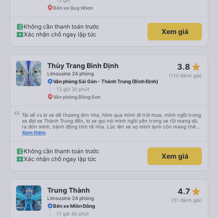
13 giờ
Bến xe Quy Nhơn
Không cần thanh toán trước
Xem giá
Xác nhận chỗ ngay lập tức
star_rate
Thùy Trang Bình Định
3.8
Limousine 24 phòng
(110 đánh giá)
Văn phòng Sài Gòn - Thành Trung (Bình Định)
13 giờ 30 phút
Văn phòng Bồng Sơn
Tài xế vs lơ xe dễ thương lắm nha, hôm qua mình đi trời mưa, mình ngồi trong
xe đợi xe Thành Trung đến, lơ xe gọi nói mình ngồi yên trong xe rồi mang dù
ra đón mình, hành động tinh tế nha. Lúc lên xe sợ mình lạnh còn mang thêm
cho mình cái chăn bông, lúc xuống xe lần nào cũng v, đều book grap, be chở
Xem thêm
mình đến tận nơi luôn, siêu nhiệt tình. Mình đi rất nhiều nhà xe tuyết Khánh
Hoà - SG rồi nhưng nhà xe này là có trải nghiệm tốt nhất, mình mua vé cho
bố mẹ đi, bố mẹ khen không hết lời. Cảm ơn nhà xe Thành Trung nhiều
Không cần thanh toán trước
Xem giá
Xác nhận chỗ ngay lập tức
star_rate
Trung Thành
4.7
Limousine 24 phòng
(31 đánh giá)
Bến xe Miền Đông
11 giờ 40 phút