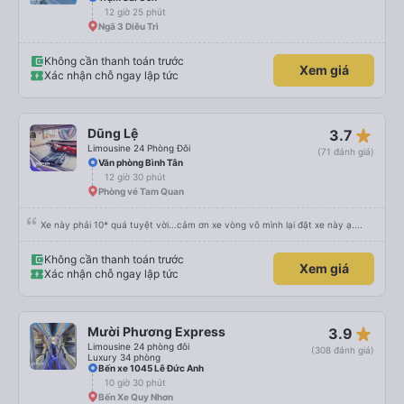
12 giờ 25 phút
Ngã 3 Diêu Trì
Không cần thanh toán trước
Xem giá
Xác nhận chỗ ngay lập tức
star_rate
Dũng Lệ
3.7
Limousine 24 Phòng Đôi
(71 đánh giá)
Văn phòng Bình Tân
12 giờ 30 phút
Phòng vé Tam Quan
Xe này phải 10* quá tuyệt vời...cảm ơn xe vòng vô mình lại đặt xe này ạ....
Không cần thanh toán trước
Xem giá
Xác nhận chỗ ngay lập tức
star_rate
Mười Phương Express
3.9
Limousine 24 phòng đôi
(308 đánh giá)
Luxury 34 phòng
Bến xe 1045 Lê Đức Anh
10 giờ 30 phút
Bến Xe Quy Nhơn