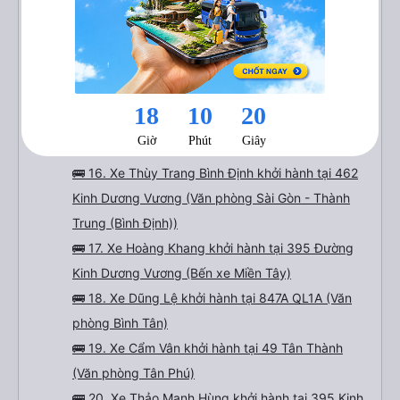
🚌 13. Xe Tuấn Tú Express khởi hành tại 287 Kinh
Dương Vương
🚌 14. Xe Bốn Luyện Express khởi hành tại 841
QL1A
🚌 15. Xe Mười Phương Express khởi hành tại
1045 Lê Đức Anh (Bến xe 1045 Lê Đức Anh)
🚌 16. Xe Thùy Trang Bình Định khởi hành tại 462
Kinh Dương Vương (Văn phòng Sài Gòn - Thành
Trung (Bình Định))
🚌 17. Xe Hoàng Khang khởi hành tại 395 Đường
Kinh Dương Vương (Bến xe Miền Tây)
🚌 18. Xe Dũng Lệ khởi hành tại 847A QL1A (Văn
phòng Bình Tân)
🚌 19. Xe Cẩm Vân khởi hành tại 49 Tân Thành
(Văn phòng Tân Phú)
🚌 20. Xe Thảo Mạnh Hùng khởi hành tại 395 Kinh