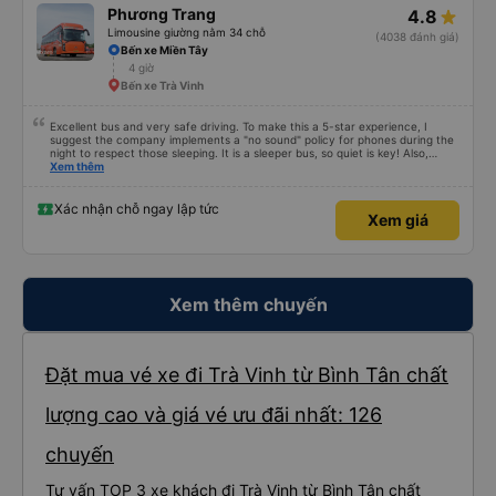
Phương Trang
4.8
Limousine giường nằm 34 chỗ
(4038 đánh giá)
Bến xe Miền Tây
4 giờ
Bến xe Trà Vinh
Excellent bus and very safe driving. To make this a 5-star experience, I
suggest the company implements a "no sound" policy for phones during the
night to respect those sleeping. It is a sleeper bus, so quiet is key! Also,
please display the Wi-Fi password clearly inside the cabin for convenience. I
Xem thêm
would definitely ride with them again! -------------- ​ Xe chất lượng tốt và
tài xế lái xe rất an toàn. Để dịch vụ hoàn hảo hơn, tôi góp ý nhà xe nên có
quy định rõ ràng về việc giữ im lặng (tắt âm thanh điện thoại) vào ban đêm
Xác nhận chỗ ngay lập tức
Xem giá
để tránh làm phiền hành khách khác ngủ. Ngoài ra, nhà xe nên dán sẵn mật
khẩu Wi-Fi trong xe để hành khách dễ dàng sử dụng. Tôi vẫn sẽ tiếp tục ủng
hộ nhà xe trong tương lai!
Xem thêm chuyến
Đặt mua vé xe đi Trà Vinh từ Bình Tân chất
lượng cao và giá vé ưu đãi nhất: 126
chuyến
Tư vấn TOP 3 xe khách đi Trà Vinh từ Bình Tân chất