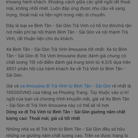
khoang hành khách. Khoảng cách giữa các ghế ngồi rất thoải
mái, không nhồi nhét. Luôn đáp ứng được nhu cầu về sang
trọng, thoải mái và tiện nghi trong việc di chuyển.
Đây là loại xe Bình Tân - Sài Gòn Trà Vinh có hỗ trợ đón/trả tận
nơi miễn phí tại nội thành Bình Tân - Sài Gòn và nội thành Trà
Vinh, rất thuận tiện cho du khách.
Xe Bình Tân - Sài Gòn Trà Vinh limousine tốt nhất: Xe từ Bình
Tân - Sài Gòn đi Trà Vinh limousine được đánh giá chung có
chất lượng Tốt với điểm đánh giá trung bình từ 4.5/5 dựa trên
4651 phản hồi của hành khách Xe về Trà Vinh từ Bình Tân -
Sài Gòn.
Giá vé
xe limousine đi Trà Vinh từ Bình Tân - Sài Gòn
rẻ nhất là
195000VND của hãng xe Phương Trang. Tùy thuộc vào vị trí
ngồi của bạn và chương trình khuyến mãi, giá vé Xe Bình Tân
- Sài Gòn đi Trà Vinh limousine này có thể sẽ rẻ hơn
Dòng xe đi Trà Vinh từ Bình Tân - Sài Gòn giường nằm chất
lượng cao: Thoải mái, giá cả tốt nhất
Những nhà xe đi Trà Vinh từ Bình Tân - Sài Gòn đều sở hữu
những xe giường nằm chất lượng cao. Trên xe được trang bị