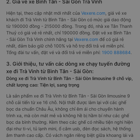
2. Giá vé xe Bình Tân - Sài Gòn Trà Vinh
Hiện tại, theo cập nhật mới nhất của
Vexere.com
, giá vé xe
khách đi Trà Vinh từ Bình Tân - Sài Gòn có mức giá dao động
từ 190000 đồng - 215000 đồng. Trong đó, nhà xe Tân Thanh
Thuỷ có giá vé rẻ nhất, chỉ 190000 đồng. Đặt vé xe Bình Tân
- Sài Gòn Trà Vinh chính hãng tại
Vexere.com
để có giá rẻ
nhất, đảm bảo giữ chỗ 100% và hỗ trợ đổi trả vé miễn phí.
Tổng đài tư vấn, đặt vé và đổi trả vé miễn phí:
1900 888684
.
3. Giới thiệu, tư vấn các dòng xe chạy tuyến đường
xe đi Trà Vinh từ Bình Tân - Sài Gòn:
Dòng xe đi Trà Vinh từ Bình Tân - Sài Gòn limousine 9 chỗ vip,
chất lượng cao: Tiện lợi, sang trọng
Là sản phẩm xe đi Trà Vinh từ Bình Tân - Sài Gòn limousine 9
chỗ cải tiến từ xe 16 chỗ. Nội thất được làm lại với các ghế
bọc da chuẩn Châu Âu, không chỉ êm ái cho chuyến hành
trình xa, mà còn mát mẻ và không hề bị hầm bí như các ghế
bọc da bình thường. Kèm theo các ghế có nhiều tiện nghi hiện
đại như ti-vi, tủ lạnh mini, ổ cắm usb, đèn đọc sách, hệ thống
âm thanh cao cấp. Có vách ngăn riêng biệt giữa khoang lái và