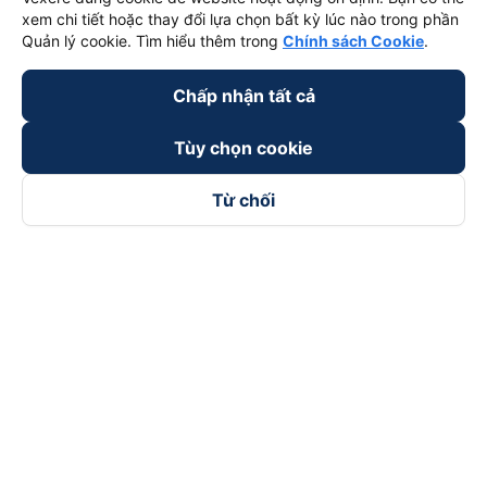
Xem tất cả tuyến đường
xem chi tiết hoặc thay đổi lựa chọn bất kỳ lúc nào trong phần
Quản lý cookie. Tìm hiểu thêm trong
Chính sách Cookie
.
Chấp nhận tất cả
Tùy chọn cookie
Từ chối
keyboard_arrow_down
Về chúng tôi
keyboard_arrow_down
Hỗ trợ
keyboard_arrow_down
Trở thành đối tác
Đối tác thanh toán