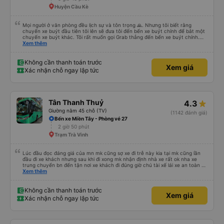
Huyện Cầu Kè
Mọi người ở văn phòng đều lịch sự và tôn trọng 🙏. Nhưng tôi biết rằng
chuyến xe buýt đầu tiên tôi lên sẽ đưa tôi đến bến xe buýt chính để bắt một
chuyến xe buýt khác. Tôi rất muốn gọi Grab thẳng đến bến xe buýt chính.
Điều đó sẽ giúp tôi không phải mang vác hành lý nhiều lần. Ngoài ra, xe buýt
Xem thêm
chính sạch sẽ, thoải mái và chuyến đi rất dễ chịu.
Không cần thanh toán trước
Xem giá
Xác nhận chỗ ngay lập tức
Tân Thanh Thuỷ
4.3
Giường nằm 45 chỗ (TV)
(1142 đánh giá)
Bến xe Miền Tây - Phòng vé 27
2 giờ 50 phút
Trạm Trà Vinh
Lúc đầu đọc đáng giá của mn mk cũng sợ xe đi trễ này kia tại mk cũng lần
đầu đi xe khách nhưng sau khi đi xong mk nhận định nhà xe rất ok nha xe
trung chuyển bn đến tận nơi xe khách đi đúng giờ chú tài xế lái xe an toàn và
ko sốc quá đầu nha nv trên xe cũng chu đáo nchung mk có đi sg vẫn ủng hộ
Xem thêm
nhà xe
Không cần thanh toán trước
Xem giá
Xác nhận chỗ ngay lập tức