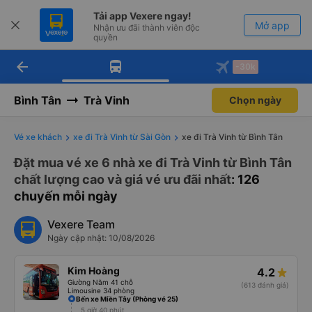
Tải app Vexere ngay!
Mở app
Nhận ưu đãi thành viên độc
quyền
arrow_back
Tải app Vexere
-30k
Mở app
-30k/ghế khi đặt vé máy bay qua
app
Bình Tân
Trà Vinh
Chọn ngày
Vé xe khách
xe đi Trà Vinh từ Sài Gòn
xe đi Trà Vinh từ Bình Tân
Đặt mua vé xe 6 nhà xe đi Trà Vinh từ Bình Tân
chất lượng cao và giá vé ưu đãi nhất
: 126
chuyến mỗi ngày
Vexere Team
Ngày cập nhật: 10/08/2026
Kim Hoàng
4.2
Giường Nằm 41 chỗ
(613 đánh giá)
Limousine 34 phòng
Bến xe Miền Tây (Phòng vé 25)
5 giờ 40 phút