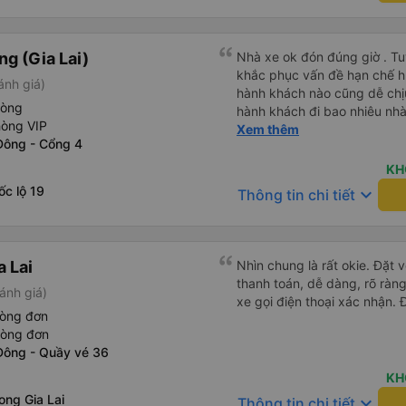
g (Gia Lai)
Nhà xe ok đón đúng giờ . Tuy
khắc phục vấn đề hạn chế hút
ánh giá)
hành khách nào cũng dễ chịu
hòng
hành khách đi bao nhiêu nhà 
hòng VIP
nhưng hãy theo cách vận hà
Xem thêm
Đông - Cổng 4
tổng đài cho tới nội quy...
đc..
KH
c lộ 19
keyboard_arrow_down
Thông tin chi tiết
a Lai
Nhìn chung là rất okie. Đặt
thanh toán, dễ dàng, rõ ràng
ánh giá)
xe gọi điện thoại xác nhận. 
hòng đơn
hòng đơn
Đông - Quầy vé 36
KH
ong Gia Lai
keyboard_arrow_down
Thông tin chi tiết