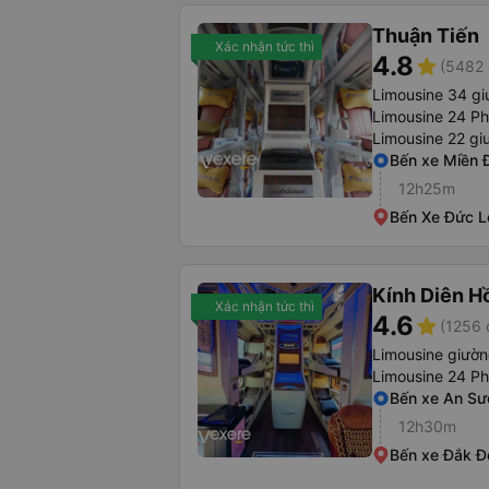
Thuận Tiến
Xác nhận tức thì
4.8
star
(5482 
Limousine 34 g
Limousine 24 P
Limousine 22 gi
Bến xe Miền 
12h25m
Bến Xe Đức L
Kính Diên H
Xác nhận tức thì
4.6
star
(1256 
Limousine giườ
Limousine 24 P
Bến xe An S
12h30m
Bến xe Đắk Đ