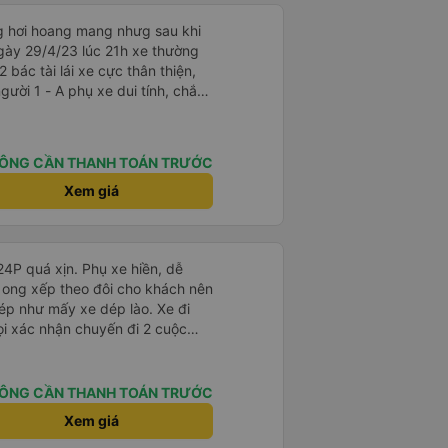
ng hơi hoang mang nhưg sau khi
gày 29/4/23 lúc 21h xe thường
2 bác tài lái xe cực thân thiện,
i tính, chắc
là cười câu đó - Xe xuất bến
điện thông báo trước, thái độ
ÔNG CẦN THANH TOÁN TRƯỚC
hơn. Nhưng nhìn chug khá ổn, có
Xem giá
 24P quá xịn. Phụ xe hiền, dễ
 ong xếp theo đôi cho khách nên
ép như mấy xe dép lào. Xe đi
ọi xác nhận chuyến đi 2 cuộc
 tới giờ đi khách nào chưa ra kịp
iến trả sát sao. Đi từ BXMD -
hấy review tài xế hút thuốc
ÔNG CẦN THANH TOÁN TRƯỚC
g số 2 gần đầu xe thì không
Xem giá
hung là nên đi xe 24P nhà này.