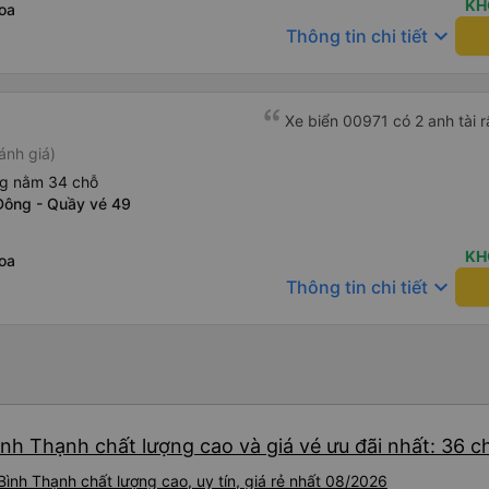
KH
oa
keyboard_arrow_down
Thông tin chi tiết
Xe biển 00971 có 2 anh tài r
ánh giá)
ng nằm 34 chỗ
Đông - Quầy vé 49
KH
oa
keyboard_arrow_down
Thông tin chi tiết
ình Thạnh chất lượng cao và giá vé ưu đãi nhất: 36 
ình Thạnh chất lượng cao, uy tín, giá rẻ nhất 08/2026