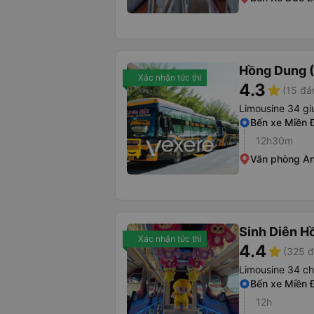
Hồng Dung 
Xác nhận tức thì
4.3
star
(15 đá
Limousine 34 g
Bến xe Miền 
12h30m
Văn phòng A
Sinh Diên H
Xác nhận tức thì
4.4
star
(325 đ
Limousine 34 c
Bến xe Miền 
12h