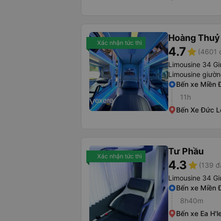
Hoàng Thuỷ
Xác nhận tức thì
4.7
star
(4601 
Limousine 34 Gi
Limousine giườ
Bến xe Miền 
11h
Bến Xe Đức L
Tư Phầu
Xác nhận tức thì
4.3
star
(139 đ
Limousine 34 G
Bến xe Miền 
8h40m
Bến xe Ea H'l