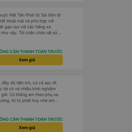
 buýt Việt Tân Phát từ Sài Gòn đi
ất thoải mái và phù hợp với
át gạo (so với các hãng xe
 như vậy. Tôi chắc chắn sẽ sử
ÔNG CẦN THANH TOÁN TRƯỚC
Xem giá
 đầy đủ tiện ích, có cả sạc đt
 tài có vẻ nhiều kinh nghiệm
 giờ. Có thằng em theo phụ xe
hương, từ từ phát huy nhé em
ÔNG CẦN THANH TOÁN TRƯỚC
Xem giá