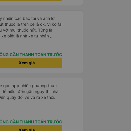
 nhiên các bác tài và anh lơ
 thuốc lá trên xe là ok. Vì ko fai
 với mùi thuốc hút. Từng là
xe biết là nhà xe tư nhân ,
nh của Phương Trang Busline, từ
 Vé có mắc 1 chúc cũng chấp nhận
ÔNG CẦN THANH TOÁN TRƯỚC
Xem giá
 vé qau app nhiều phương thức
 dễ hiểu. đến gần ngày thì nhà
Đến quầy đổi vé và ra xe thôi.
ÔNG CẦN THANH TOÁN TRƯỚC
Xem giá