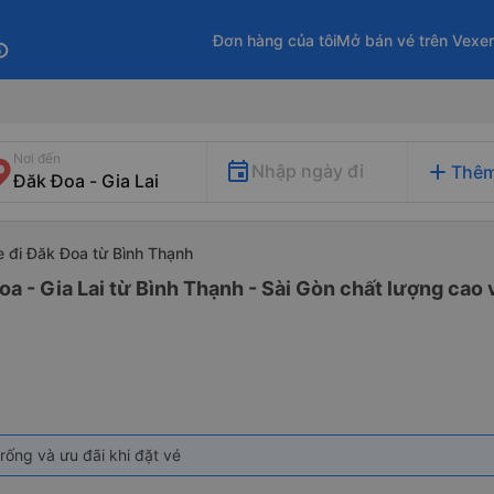
Đơn hàng của tôi
Mở bán vé trên Vexe
fo
Nơi đến
add
Nhập ngày đi
Thêm
e đi Đăk Đoa từ Bình Thạnh
oa - Gia Lai từ Bình Thạnh - Sài Gòn chất lượng cao v
rống và ưu đãi khi đặt vé