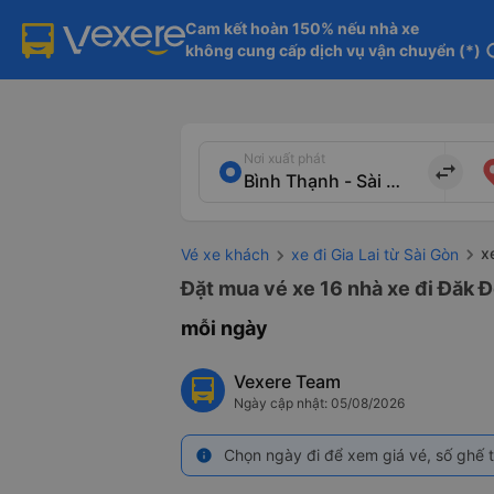
Cam kết hoàn 150% nếu nhà xe

không cung cấp dịch vụ vận chuyển (*)
in
Nơi xuất phát
import_export
x
Vé xe khách
xe đi Gia Lai từ Sài Gòn
Đặt mua vé xe 16 nhà xe đi Đăk Đ
mỗi ngày
Vexere Team
Ngày cập nhật: 05/08/2026
Chọn ngày đi để xem giá vé, số ghế t
info