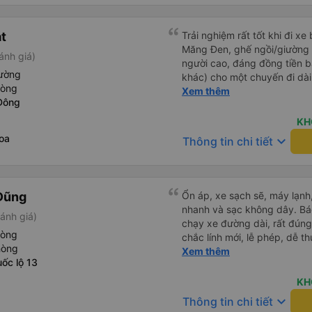
át
Trải nghiệm rất tốt khi đi xe
Măng Đen, ghế ngồi/giường r
ánh giá)
người cao, đáng đồng tiền b
iường
khác) cho một chuyến đi dài
hòng
dụng lại sau.
Xem thêm
Đông
KH
oa
keyboard_arrow_down
Thông tin chi tiết
Dũng
Ổn áp, xe sạch sẽ, máy lạnh,
nhanh và sạc không dây. Bác
ánh giá)
chạy xe đường dài, rất đúng
hòng
chắc lính mới, lễ phép, dễ t
hòng
trai. 😊
Xem thêm
ốc lộ 13
KH
keyboard_arrow_down
Thông tin chi tiết