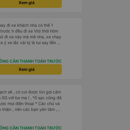
Xem giá
t hay đi xe khách nha có thể 1
trước h đều đi xe Vtd thôi hôm
hử đi xe này mà mê nha, xe chạy
 ý xe lắc vài tý là tui say liền à
ểu thậm chí gần nữa đoạn đg tui
lạnh mở rất mát ko quá lạnh
tui đy máy lạnh mở như mùa
ÔNG CẦN THANH TOÁN TRƯỚC
ng ấm lắm má ko hôi ko ngứa
Xem giá
xe chăn mỏng điều hòa lạnh đắp
 hổng dám đắp, mấy trạm dừng
u nhiều chỗ tui đi mấy xe khác
ko luôn 😭 nhưng bù lại thì
ũng mắc hơn những xe khác,
a mẹ í , *ổ sạc cũng đã
hình như xe này cũng bị phản
iện thoại * Các chú và
 kết giá rẻ, wc (có nước), chăn
n thiện , nên các bạn yên tâm ,
ay nhưng giường bé, vé ăn nhích
g oki la ngen , ai có nhu cầu đi
ục vụ vé ko tốt nhưng tui
hú chở về nhà xe Bảy Lang lun
 chung tuỵt zời sau này sẽ là
xe ăn sáng lun nè 10/10
ÔNG CẦN THANH TOÁN TRƯỚC