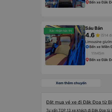
Bến xe Đắk Đ
Sáu Bản
Xác nhận tức thì
4.6
star
(514 đ
Limousine giườ
Bến xe Miền 
11h45m
Bến xe Đắk Đ
Xem thêm chuyến
Đặt mua vé xe đi Đăk Đoa từ B
Tư vấn TOP 13 xe khách đi Đăk Đoa từ B