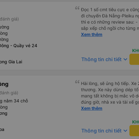
Đọc 1 số cmt tiêu cực e cũ
đi chuyến Đà Nẵng-Pleiku n
đánh giá)
thì e có những review sau: - 
iường
sắp xếp chỗ ngồi cho từng người 1 - A phụ xe du
hòng
cùng tần số nên nói câu nào 
Xem thêm
ường
đúg giờ, trước giờ đi có nv 
Đông - Quầy vé 24
phục vụ tốt. - Cơ sở vật chất bình thường, do đặt xe thường
KH
nên cũng k đòi hỏi gì nhìu 
keyboard_arrow_down
Thông tin chi tiết
dừng lại để đi vệ sinh.
ong Gia Lai
ồng
Hài lòng, sẽ ủng hộ tiếp. Xe
thương. Xe này dùng dép tổ
đánh giá)
mang tất không bị mắc vô d
ng nằm 34 chỗ
đúng giờ, nhà xe và tài xế g
hòng
trong buổi sáng ngày đi. Gần
Xem thêm
ương
phụ xe có gọi nhắc. Giờ dự k
Dak Doa đón trả đúng nơi. T
KH
nhưng xe mình đi nằm giườn
oa
keyboard_arrow_down
Thông tin chi tiết
thấy tài xế hút thuốc. Nói c