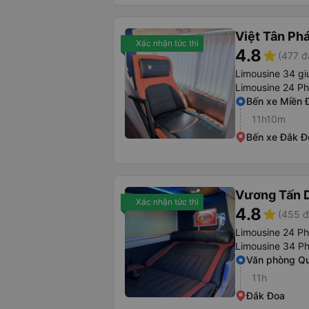
Việt Tân Ph
Xác nhận tức thì
4.8
star
(477 đ
Limousine 34 g
Limousine 24 P
Bến xe Miền 
11h10m
Bến xe Đắk Đ
Vương Tấn 
Xác nhận tức thì
4.8
star
(455 đ
Limousine 24 P
Limousine 34 P
Văn phòng Qu
11h
Đắk Đoa