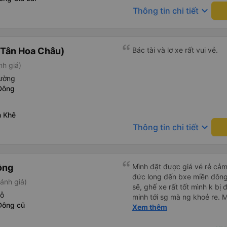
keyboard_arrow_down
Thông tin chi tiết
(Tân Hoa Châu)
Bác tài và lơ xe rất vui vẻ.
nh giá)
iường
Đông
n Khê
keyboard_arrow_down
Thông tin chi tiết
ồng
Mình đặt được giá vé rẻ cảm
đức long đến bxe miền đông 
ánh giá)
sẽ, ghế xe rất tốt mình k bị
hỗ
minh tới sg mà ng khoẻ re.
Đông cũ
xíu là ổn.
Xem thêm