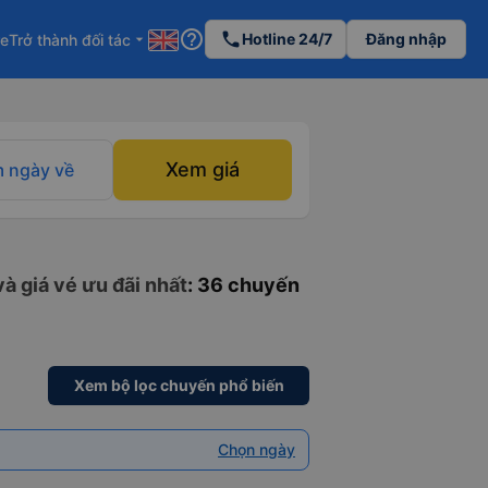
help_outline
phone
Hotline 24/7
Đăng nhập
re
Trở thành đối tác
arrow_drop_down
Xem giá
 ngày về
à giá vé ưu đãi nhất
: 36 chuyến
Xem bộ lọc chuyến phổ biến
Chọn ngày