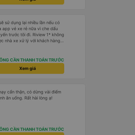
sẽ sử dụng lại nhiều lần nếu có
 app vé xe rẻ nữa vì che dấu
uyến trước tôi đi. Riview 1* không
ợc nhà xe xử lý với khách hàng”
 trải nghiệm của tôi lại nói là đã
không biết nên vẫn mua vé thêm
Cty tôi sẽ xóa app vé xe rẻ Vĩnh
ÔNG CẦN THANH TOÁN TRƯỚC
úng tôi cũng sẽ viết bài trên các
Xem giá
ôi cả về Dalat lẫn vé xe rẻ. Xin
chạy cẩn thận, có dừng vài điểm
nh ăn uống. Rất hài lòng ạ!
ÔNG CẦN THANH TOÁN TRƯỚC