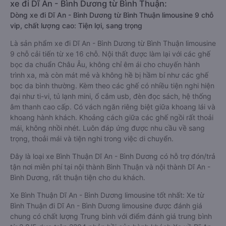
xe đi Dĩ An - Bình Dương từ Bình Thuận:
Dòng xe đi Dĩ An - Bình Dương từ Bình Thuận limousine 9 chỗ
vip, chất lượng cao: Tiện lợi, sang trọng
Là sản phẩm xe đi Dĩ An - Bình Dương từ Bình Thuận limousine
9 chỗ cải tiến từ xe 16 chỗ. Nội thất được làm lại với các ghế
bọc da chuẩn Châu Âu, không chỉ êm ái cho chuyến hành
trình xa, mà còn mát mẻ và không hề bị hầm bí như các ghế
bọc da bình thường. Kèm theo các ghế có nhiều tiện nghi hiện
đại như ti-vi, tủ lạnh mini, ổ cắm usb, đèn đọc sách, hệ thống
âm thanh cao cấp. Có vách ngăn riêng biệt giữa khoang lái và
khoang hành khách. Khoảng cách giữa các ghế ngồi rất thoải
mái, không nhồi nhét. Luôn đáp ứng được nhu cầu về sang
trọng, thoải mái và tiện nghi trong việc di chuyển.
Đây là loại xe Bình Thuận Dĩ An - Bình Dương có hỗ trợ đón/trả
tận nơi miễn phí tại nội thành Bình Thuận và nội thành Dĩ An -
Bình Dương, rất thuận tiện cho du khách.
Xe Bình Thuận Dĩ An - Bình Dương limousine tốt nhất: Xe từ
Bình Thuận đi Dĩ An - Bình Dương limousine được đánh giá
chung có chất lượng Trung bình với điểm đánh giá trung bình