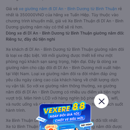
Giá vé
xe giường nằm đi Dĩ An - Bình Dương từ Bình Thuận
rẻ
nhất là 350000VND của hãng xe Tuấn Hiệp. Tùy thuộc vào
chương trình khuyến mãi, giá vé Xe Bình Thuận đi Dĩ An - Bình
Dương giường nằm này có thể sẽ rẻ hơn.
Dòng xe đi Dĩ An - Bình Dương từ Bình Thuận giường nằm đôi:
Riêng tư, đầy đủ tiện nghi
Xe khách đi Dĩ An - Bình Dương từ Bình Thuận giường nằm đôi
là loại xe đặc biệt. Với mỗi giường được thiết kế như một
phòng ngủ khách sạn sang trọng, hiện đại. Đây là dòng xe
giường nằm cho cặp đôi đi Dĩ An - Bình Dương mới xuất hiện
tại Việt Nam. Loại xe giường nằm đôi ra đời nhằm đáp ứng
yêu cầu ngày càng cao của khách hàng về chất lượng dịch
vụ vận tải. So với xe giường nằm thông thường, xe giường
nằm đôi đi Dĩ An - Bình Dương có nhiều ưu điểm và tiện nghi
vượt trội. Màn hình LCD với hàng nghìn bộ phim giải trí, wifi,
và nước uống và chăn đắp miễn phí phục vụ hành khách suốt
hành trình.
Xe Bình Thuận Dĩ An - Bình Dương giường nằm đôi tốt nhất:
Xe từ Bình Thuận đi Dĩ An - Bình Dương giường nằm đôi được