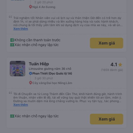
2 giờ 20 phút
Ngã 4 An Sương
Trải nghiệm tốt Nhân viên vui vẻ lịch sự và thân thiện Giờ đến có trễ hơn dự
định 1h, vì xe phải dừng nhiều và lên xuống hàng hóa và rước hành khách,
nói chung là tối thấy yên tâm khi sử dụng dịch vụ của nhà xe này, và sẽ ủng
hộ và giới thiệu cho người thân sử dụng dịch vụ của nhà xe này
Xem thêm
Không cần thanh toán trước
Xem giá
Xác nhận chỗ ngay lập tức
Tuấn Hiệp
4.1
Limousine giường nằm 36 chỗ
(1659 đánh giá)
Phan Thiết (Dọc Quốc lộ 1A)
3 giờ 30 phút
Cây xăng Đai học Nông Lâm
Tôi đi Chuyến xe từ Long Thành đến Cần Thơ, khởi hành đúng giờ, hành trình
êm thuận, nhân viên lễ độ, tài xế vững tay quả thật khiến tôi an tâm, mãn ý.
Đường xa muôn dặm mà lòng chẳng vướng lo. Phục vụ tận tụy, tác phong
nghiêm cẩn, hiếm thấy giữa thời buổi kim tiền vội vã. Xã hội loạn đạo. Xin gửi
Xem thêm
lời tán dương chân thành, kính chúc nhà xe ngày một hưng thịnh, vạn lộ bình
an.”
Xác nhận chỗ ngay lập tức
Xem giá