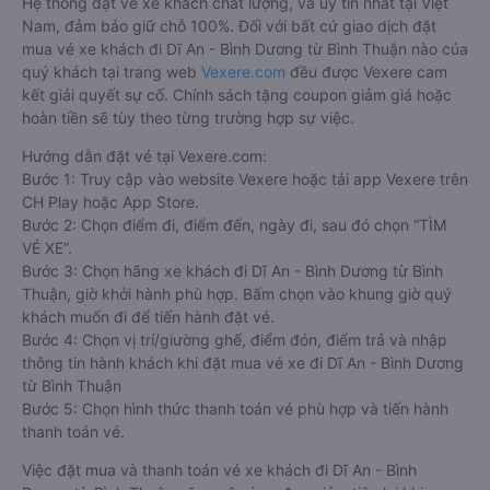
Hệ thống đặt vé xe khách chất lượng, và uy tín nhất tại Việt
Nam, đảm bảo giữ chỗ 100%. Đối với bất cứ giao dịch đặt
mua vé xe khách đi Dĩ An - Bình Dương từ Bình Thuận nào của
quý khách tại trang web
Vexere.com
đều được Vexere cam
kết giải quyết sự cố. Chính sách tặng coupon giảm giá hoặc
hoàn tiền sẽ tùy theo từng trường hợp sự việc.
Hướng dẫn đặt vé tại Vexere.com:
Bước 1: Truy cập vào website Vexere hoặc tải app Vexere trên
CH Play hoặc App Store.
Bước 2: Chọn điểm đi, điểm đến, ngày đi, sau đó chọn “TÌM
VÉ XE”.
Bước 3: Chọn hãng xe khách đi Dĩ An - Bình Dương từ Bình
Thuận, giờ khởi hành phù hợp. Bấm chọn vào khung giờ quý
khách muốn đi để tiến hành đặt vé.
Bước 4: Chọn vị trí/giường ghế, điểm đón, điểm trả và nhập
thông tin hành khách khi đặt mua vé xe đi Dĩ An - Bình Dương
từ Bình Thuận
Bước 5: Chọn hình thức thanh toán vé phù hợp và tiến hành
thanh toán vé.
Việc đặt mua và thanh toán vé xe khách đi Dĩ An - Bình