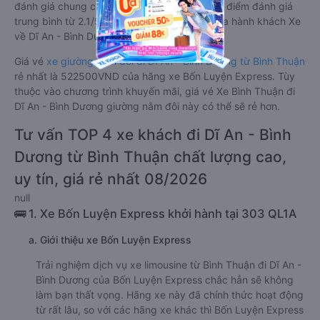
đánh giá chung có chất lượng Trung bình với điểm đánh giá
trung bình từ 2.1/5 dựa trên 546 phản hồi của hành khách Xe
về Dĩ An - Bình Dương từ Bình Thuận.
Giá vé
xe giường nằm đôi đi Dĩ An - Bình Dương từ Bình Thuận
rẻ nhất là 522500VND của hãng xe Bốn Luyện Express. Tùy
thuộc vào chương trình khuyến mãi, giá vé Xe Bình Thuận đi
Dĩ An - Bình Dương giường nằm đôi này có thể sẽ rẻ hơn.
Tư vấn TOP 4 xe khách đi Dĩ An - Bình
Dương từ Bình Thuận chất lượng cao,
uy tín, giá rẻ nhất 08/2026
null
🚌 1. Xe Bốn Luyện Express khởi hành tại 303 QL1A
a. Giới thiệu xe Bốn Luyện Express
Trải nghiệm dịch vụ xe limousine từ Bình Thuận đi Dĩ An -
Bình Dương của Bốn Luyện Express chắc hẳn sẽ không
làm bạn thất vọng. Hãng xe này đã chính thức hoạt động
từ rất lâu, so với các hãng xe khác thì Bốn Luyện Express