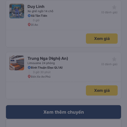
star_rate
Duy Linh
Xe ghế ngồi 14 chỗ
(0 đánh giá)
Xã Tân Tiến
0 giờ
Dĩ An
Xem giá
star_rate
Trung Nga (Nghệ An)
Limousine 24 phòng
(0 đánh giá)
Bình Thuận (Dọc QL1A)
3 giờ 30 phút
Bến Xe An Phú
Xem giá
Xem thêm chuyến