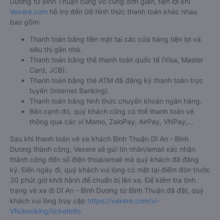
Dương từ Bình Thuận cũng vô cùng đơn giản, tiện lợi khi
Vexere.com
hỗ trợ đến 06 hình thức thanh toán khác nhau
bao gồm:
Thanh toán bằng tiền mặt tại các cửa hàng tiện lợi và
siêu thị gần nhà.
Thanh toán bằng thẻ thanh toán quốc tế (Visa, Master
Card, JCB).
Thanh toán bằng thẻ ATM đã đăng ký thanh toán trực
tuyến (Internet Banking).
Thanh toán bằng hình thức chuyển khoản ngân hàng.
Bên cạnh đó, quý khách cũng có thể thanh toán vé
thông qua các ví Momo, ZaloPay, AirPay, VNPay,…
Sau khi thanh toán vé xe khách Bình Thuận Dĩ An - Bình
Dương thành công, Vexere sẽ gửi tin nhắn/email xác nhận
thành công đến số điện thoại/email mà quý khách đã đăng
ký. Đến ngày đi, quý khách vui lòng có mặt tại điểm đón trước
30 phút giờ khởi hành để chuẩn bị lên xe. Để kiểm tra tình
trạng vé xe đi Dĩ An - Bình Dương từ Bình Thuận đã đặt, quý
khách vui lòng truy cập
https://vexere.com/vi-
VN/booking/ticketinfo