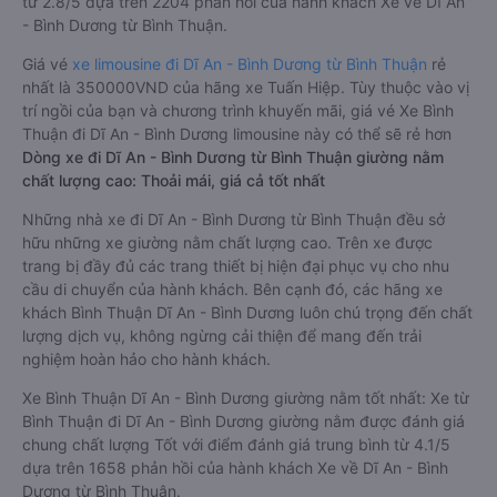
từ 2.8/5 dựa trên 2204 phản hồi của hành khách Xe về Dĩ An
- Bình Dương từ Bình Thuận.
Giá vé
xe limousine đi Dĩ An - Bình Dương từ Bình Thuận
rẻ
nhất là 350000VND của hãng xe Tuấn Hiệp. Tùy thuộc vào vị
trí ngồi của bạn và chương trình khuyến mãi, giá vé Xe Bình
Thuận đi Dĩ An - Bình Dương limousine này có thể sẽ rẻ hơn
Dòng xe đi Dĩ An - Bình Dương từ Bình Thuận giường nằm
chất lượng cao: Thoải mái, giá cả tốt nhất
Những nhà xe đi Dĩ An - Bình Dương từ Bình Thuận đều sở
hữu những xe giường nằm chất lượng cao. Trên xe được
trang bị đầy đủ các trang thiết bị hiện đại phục vụ cho nhu
cầu di chuyển của hành khách. Bên cạnh đó, các hãng xe
khách Bình Thuận Dĩ An - Bình Dương luôn chú trọng đến chất
lượng dịch vụ, không ngừng cải thiện để mang đến trải
nghiệm hoàn hảo cho hành khách.
Xe Bình Thuận Dĩ An - Bình Dương giường nằm tốt nhất: Xe từ
Bình Thuận đi Dĩ An - Bình Dương giường nằm được đánh giá
chung chất lượng Tốt với điểm đánh giá trung bình từ 4.1/5
dựa trên 1658 phản hồi của hành khách Xe về Dĩ An - Bình
Dương từ Bình Thuận.