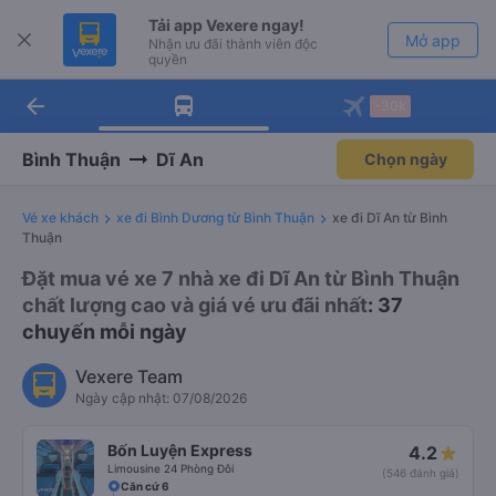
Tải app Vexere ngay!
Mở app
Nhận ưu đãi thành viên độc
quyền
arrow_back
Tải app Vexere
-30k
Mở app
-30k/ghế khi đặt vé máy bay qua
app
Bình Thuận
Dĩ An
Chọn ngày
Vé xe khách
xe đi Bình Dương từ Bình Thuận
xe đi Dĩ An từ Bình
Thuận
Đặt mua vé xe 7 nhà xe đi Dĩ An từ Bình Thuận
chất lượng cao và giá vé ưu đãi nhất
: 37
chuyến mỗi ngày
Vexere Team
Ngày cập nhật: 07/08/2026
Bốn Luyện Express
4.2
Limousine 24 Phòng Đôi
(546 đánh giá)
Căn cứ 6