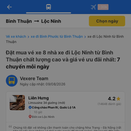
arrow_back
Tải app Vexere ngay!
Tải app Vexere
-30k
Mở app
Mở app
Nhận ưu đãi thành viên độc
-30k/ghế khi đặt vé máy bay qua
quyền
app
Bình Thuận
Lộc Ninh
Chọn ngày
Vé xe khách
xe đi Bình Phước từ Bình Thuận
xe đi Lộc Ninh từ Bình
Thuận
Đặt mua vé xe 8 nhà xe đi Lộc Ninh từ Bình
Thuận chất lượng cao và giá vé ưu đãi nhất
: 7
chuyến mỗi ngày
Vexere Team
Ngày cập nhật: 09/08/2026
Liên Hưng
4.2
Limousine 34 giường (mới)
(14648 đánh giá)
Cổng chào Phan Rí, Quốc Lộ 1A
10 giờ
Bến xe Lộc Ninh
Chúng tôi đặt vé không cần thanh toán cho chặng Nha Trang - Đà Nẵng (rất