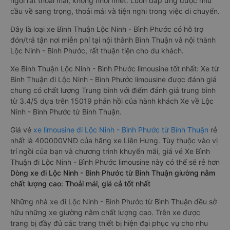
ngồi rất thoải mái, không nhồi nhét. Luôn đáp ứng được nhu
cầu về sang trọng, thoải mái và tiện nghi trong việc di chuyển.
Đây là loại xe Bình Thuận Lộc Ninh - Bình Phước có hỗ trợ
đón/trả tận nơi miễn phí tại nội thành Bình Thuận và nội thành
Lộc Ninh - Bình Phước, rất thuận tiện cho du khách.
Xe Bình Thuận Lộc Ninh - Bình Phước limousine tốt nhất: Xe từ
Bình Thuận đi Lộc Ninh - Bình Phước limousine được đánh giá
chung có chất lượng Trung bình với điểm đánh giá trung bình
từ 3.4/5 dựa trên 15019 phản hồi của hành khách Xe về Lộc
Ninh - Bình Phước từ Bình Thuận.
Giá vé
xe limousine đi Lộc Ninh - Bình Phước từ Bình Thuận
rẻ
nhất là 400000VND của hãng xe Liên Hưng. Tùy thuộc vào vị
trí ngồi của bạn và chương trình khuyến mãi, giá vé Xe Bình
Thuận đi Lộc Ninh - Bình Phước limousine này có thể sẽ rẻ hơn
Dòng xe đi Lộc Ninh - Bình Phước từ Bình Thuận giường nằm
chất lượng cao: Thoải mái, giá cả tốt nhất
Những nhà xe đi Lộc Ninh - Bình Phước từ Bình Thuận đều sở
hữu những xe giường nằm chất lượng cao. Trên xe được
trang bị đầy đủ các trang thiết bị hiện đại phục vụ cho nhu