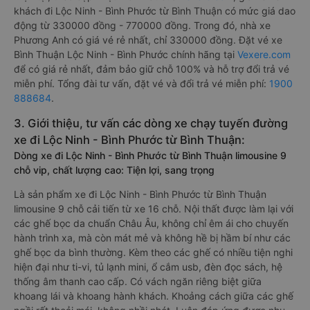
khách đi Lộc Ninh - Bình Phước từ Bình Thuận có mức giá dao
động từ 330000 đồng - 770000 đồng. Trong đó, nhà xe
Phương Anh có giá vé rẻ nhất, chỉ 330000 đồng. Đặt vé xe
Bình Thuận Lộc Ninh - Bình Phước chính hãng tại
Vexere.com
để có giá rẻ nhất, đảm bảo giữ chỗ 100% và hỗ trợ đổi trả vé
miễn phí. Tổng đài tư vấn, đặt vé và đổi trả vé miễn phí:
1900
888684
.
3. Giới thiệu, tư vấn các dòng xe chạy tuyến đường
xe đi Lộc Ninh - Bình Phước từ Bình Thuận:
Dòng xe đi Lộc Ninh - Bình Phước từ Bình Thuận limousine 9
chỗ vip, chất lượng cao: Tiện lợi, sang trọng
Là sản phẩm xe đi Lộc Ninh - Bình Phước từ Bình Thuận
limousine 9 chỗ cải tiến từ xe 16 chỗ. Nội thất được làm lại với
các ghế bọc da chuẩn Châu Âu, không chỉ êm ái cho chuyến
hành trình xa, mà còn mát mẻ và không hề bị hầm bí như các
ghế bọc da bình thường. Kèm theo các ghế có nhiều tiện nghi
hiện đại như ti-vi, tủ lạnh mini, ổ cắm usb, đèn đọc sách, hệ
thống âm thanh cao cấp. Có vách ngăn riêng biệt giữa
khoang lái và khoang hành khách. Khoảng cách giữa các ghế