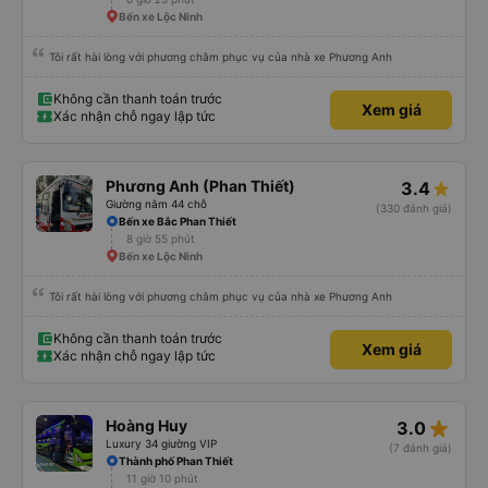
Bến xe Lộc Ninh
Tôi rất hài lòng với phương châm phục vụ của nhà xe Phương Anh
Không cần thanh toán trước
Xem giá
Xác nhận chỗ ngay lập tức
Phương Anh (Phan Thiết)
3.4
Giường nằm 44 chỗ
(330 đánh giá)
Bến xe Bắc Phan Thiết
8 giờ 55 phút
Bến xe Lộc Ninh
Tôi rất hài lòng với phương châm phục vụ của nhà xe Phương Anh
Không cần thanh toán trước
Xem giá
Xác nhận chỗ ngay lập tức
star_rate
Hoàng Huy
3.0
Luxury 34 giường VIP
(7 đánh giá)
Thành phố Phan Thiết
11 giờ 10 phút