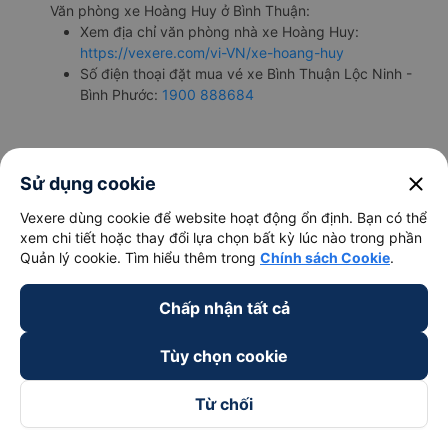
Văn phòng xe Hoàng Huy ở Bình Thuận:
Xem địa chỉ văn phòng nhà xe Hoàng Huy:
https://vexere.com/vi-VN/xe-hoang-huy
Số điện thoại đặt mua vé xe Bình Thuận Lộc Ninh -
Bình Phước:
1900 888684
close
Sử dụng cookie
Bảng tổng hợp thông tin
Vexere dùng cookie để website hoạt động ổn định. Bạn có thể
xem chi tiết hoặc thay đổi lựa chọn bất kỳ lúc nào trong phần
Quản lý cookie. Tìm hiểu thêm trong
Chính sách Cookie
.
Chấp nhận tất cả
Tùy chọn cookie
Giờ
Nhà xe
Điểm đi
chạy
Từ chối