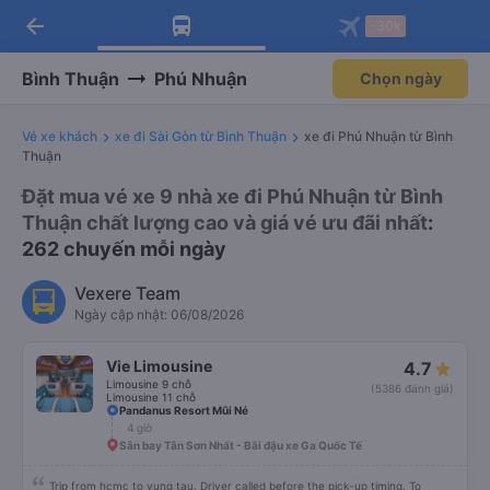
arrow_back
Tải app Vexere ngay!
Tải app Vexere
-30k
Mở app
Mở app
Nhận ưu đãi thành viên độc
-30k/ghế khi đặt vé máy bay qua
quyền
app
Bình Thuận
Phú Nhuận
Chọn ngày
Vé xe khách
xe đi Sài Gòn từ Bình Thuận
xe đi Phú Nhuận từ Bình
Thuận
Đặt mua vé xe 9 nhà xe đi Phú Nhuận từ Bình
Thuận chất lượng cao và giá vé ưu đãi nhất
:
262 chuyến mỗi ngày
Vexere Team
Ngày cập nhật: 06/08/2026
Vie Limousine
4.7
Limousine 9 chỗ
(5386 đánh giá)
Limousine 11 chỗ
Pandanus Resort Mũi Né
4 giờ
Sân bay Tân Sơn Nhất - Bãi đậu xe Ga Quốc Tế
Trip from hcmc to vung tau. Driver called before the pick-up timing. To