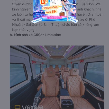
tuyến đường từ Bình Thuận đi Phú Nhuận - Sài Gòn. Với
kinh nghiệm nhiều năm phục vụ vận tải hành khách, nhà
xe luôn tự hào có thể mang đến những chuyến đi an toàn
và thoải mái nhất. Trải nghiệm dịch vụ của xe đi Phú
Nhuận - Sài Gòn từ Bình Thuận chắc hẳn sẽ không làm
bạn thất vọng.
b. Hình ảnh xe G5Car Limousine