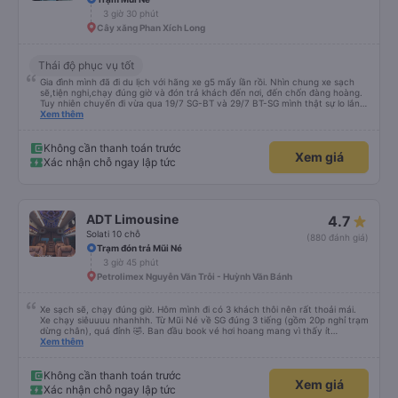
3 giờ 30 phút
Cây xăng Phan Xích Long
Thái độ phục vụ tốt
Gia đình mình đã đi du lịch với hãng xe g5 mấy lần rồi. Nhìn chung xe sạch
sẽ,tiện nghi,chạy đúng giờ và đón trả khách đến nơi, đến chốn đàng hoàng.
Tuy nhiên chuyến đi vừa qua 19/7 SG-BT và 29/7 BT-SG mình thật sự lo lắng,
yếu tim với bác tài . Ko biết may mắn hay xúi quẩy mà chuyến đi khứ hồi đều
Xem thêm
gặp bác ấy. Bác chạy xe mà cứ bóp kèn vượt mặt xe khác suốt,chạy tốc độ
vậy mà còn điện thoại,gửi tin nhắn nữa mới ghê. May mắn cuối cùng mọi
người cũng tới nói an toàn. Cảm ơn trời phật
Không cần thanh toán trước
Xem giá
Xác nhận chỗ ngay lập tức
ADT Limousine
4.7
Solati 10 chỗ
(880 đánh giá)
Trạm đón trả Mũi Né
3 giờ 45 phút
Petrolimex Nguyễn Văn Trỗi - Huỳnh Văn Bánh
Xe sạch sẽ, chạy đúng giờ. Hôm mình đi có 3 khách thôi nên rất thoải mái.
Xe chạy siêuuuu nhanhhh. Từ Mũi Né về SG đúng 3 tiếng (gồm 20p nghỉ trạm
dừng chân), quá đỉnh 🤣. Ban đầu book vé hơi hoang mang vì thấy ít
feedback, cũng ko thấy nhà xe gọi xác nhận. Bên đây tx chỉ gọi trước 30p
Xem thêm
giờ xe chạy thôi, còn lại các thông tin khác tự xem trên app và mail. Góp ý
với nhà xe là nên gọi xác nhận với khách sau khi khách book vé và thanh
toán thành công nha.
Không cần thanh toán trước
Xem giá
Xác nhận chỗ ngay lập tức