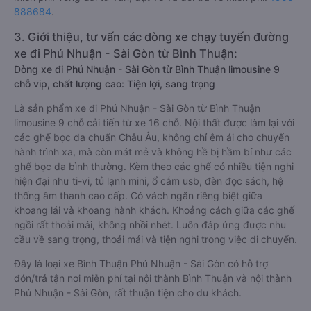
888684
.
3. Giới thiệu, tư vấn các dòng xe chạy tuyến đường
xe đi Phú Nhuận - Sài Gòn từ Bình Thuận:
Dòng xe đi Phú Nhuận - Sài Gòn từ Bình Thuận limousine 9
chỗ vip, chất lượng cao: Tiện lợi, sang trọng
Là sản phẩm xe đi Phú Nhuận - Sài Gòn từ Bình Thuận
limousine 9 chỗ cải tiến từ xe 16 chỗ. Nội thất được làm lại với
các ghế bọc da chuẩn Châu Âu, không chỉ êm ái cho chuyến
hành trình xa, mà còn mát mẻ và không hề bị hầm bí như các
ghế bọc da bình thường. Kèm theo các ghế có nhiều tiện nghi
hiện đại như ti-vi, tủ lạnh mini, ổ cắm usb, đèn đọc sách, hệ
thống âm thanh cao cấp. Có vách ngăn riêng biệt giữa
khoang lái và khoang hành khách. Khoảng cách giữa các ghế
ngồi rất thoải mái, không nhồi nhét. Luôn đáp ứng được nhu
cầu về sang trọng, thoải mái và tiện nghi trong việc di chuyển.
Đây là loại xe Bình Thuận Phú Nhuận - Sài Gòn có hỗ trợ
đón/trả tận nơi miễn phí tại nội thành Bình Thuận và nội thành
Phú Nhuận - Sài Gòn, rất thuận tiện cho du khách.