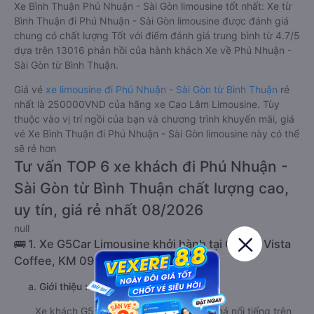
Xe Bình Thuận Phú Nhuận - Sài Gòn limousine tốt nhất: Xe từ
Bình Thuận đi Phú Nhuận - Sài Gòn limousine được đánh giá
chung có chất lượng Tốt với điểm đánh giá trung bình từ 4.7/5
dựa trên 13016 phản hồi của hành khách Xe về Phú Nhuận -
Sài Gòn từ Bình Thuận.
Giá vé
xe limousine đi Phú Nhuận - Sài Gòn từ Bình Thuận
rẻ
nhất là 250000VND của hãng xe Cao Lâm Limousine. Tùy
thuộc vào vị trí ngồi của bạn và chương trình khuyến mãi, giá
vé Xe Bình Thuận đi Phú Nhuận - Sài Gòn limousine này có thể
sẽ rẻ hơn
Tư vấn TOP 6 xe khách đi Phú Nhuận -
Sài Gòn từ Bình Thuận chất lượng cao,
uy tín, giá rẻ nhất 08/2026
null
🚌 1. Xe G5Car Limousine khởi hành tại Ocean Vista
Coffee, KM 09 đường Nguyễn Thông
a. Giới thiệu xe G5Car Limousine
Xe khách G5Car Limousine là hãng xe khá nổi tiếng trên