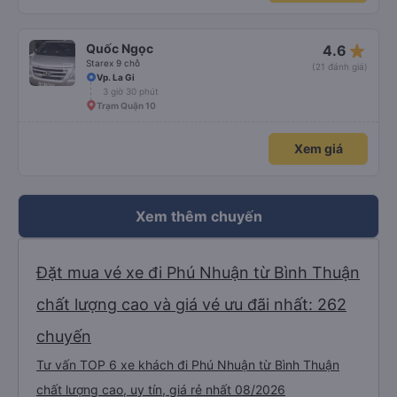
star_rate
Quốc Ngọc
4.6
Starex 9 chỗ
(21 đánh giá)
Vp. La Gi
3 giờ 30 phút
Trạm Quận 10
Xem giá
Xem thêm chuyến
Đặt mua vé xe đi Phú Nhuận từ Bình Thuận
chất lượng cao và giá vé ưu đãi nhất: 262
chuyến
Tư vấn TOP 6 xe khách đi Phú Nhuận từ Bình Thuận
chất lượng cao, uy tín, giá rẻ nhất 08/2026