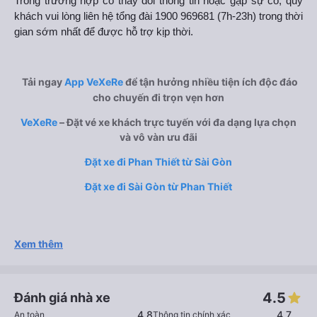
Trong trường hợp có thay đổi thông tin hoặc gặp sự cố, quý
khách vui lòng liên hệ tổng đài 1900 969681 (7h-23h) trong thời
gian sớm nhất để được hỗ trợ kịp thời.
Tải ngay
App VeXeRe
để tận hưởng nhiều tiện ích độc đáo
cho chuyến đi trọn vẹn hơn
VeXeRe
– Đặt vé xe khách trực tuyến với đa dạng lựa chọn
và vô vàn ưu đãi
Đặt xe đi Phan Thiết từ Sài Gòn
Đặt xe đi Sài Gòn từ Phan Thiết
Xem thêm
4.5
Đánh giá nhà xe
4.8
4.7
An toàn
Thông tin chính xác