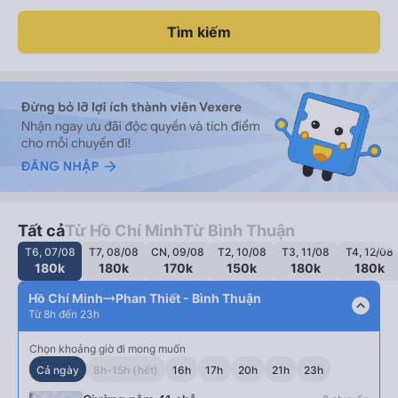
Tìm kiếm
Tất cả
Từ Hồ Chí Minh
Từ Bình Thuận
T6, 07/08
T7, 08/08
CN, 09/08
T2, 10/08
T3, 11/08
T4, 12/08
180k
180k
170k
150k
180k
180k
Hồ Chí Minh
Phan Thiết - Bình Thuận
expand_less
Từ 8h đến 23h
Chọn khoảng giờ đi mong muốn
Cả ngày
8h-15h (hết)
16h
17h
20h
21h
23h