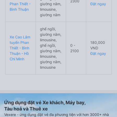
2300
Phan Thiết -
giường nằm,
Đặt ngay
Bình Thuận
limousine,
giường nằm
ghế ngồi,
giường nằm,
Xe Cao Lâm
limousine,
tuyến Phan
180,000
ghế ngồi,
0 -
Thiết - Bình
VND
giường nằm,
2100
Thuận - Hồ
Đặt ngay
limousine,
Chí Minh
giường nằm,
limousine
Ứng dụng đặt vé Xe khách, Máy bay,
Tàu hoả và Thuê xe
Vexere - ứng dụng đặt vé đa phương tiện với hơn 3000+ nhà