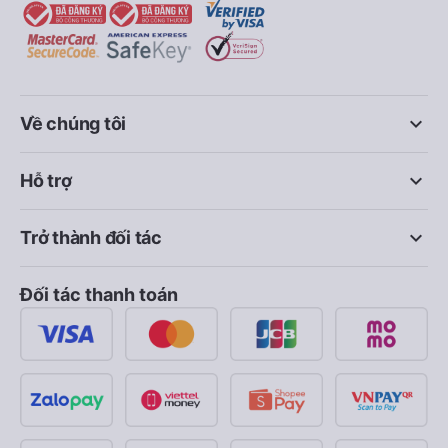
keyboard_arrow_down
Về chúng tôi
keyboard_arrow_down
Hỗ trợ
keyboard_arrow_down
Trở thành đối tác
Đối tác thanh toán