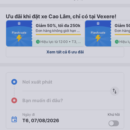
Ưu đãi khi đặt xe Cao Lâm, chỉ có tại Vexere!
fiber_manual_record
fiber_manual_record
directions_bus
directions_bus
Giảm 50%, tối đa 250k
Giảm 50
fiber_manual_record
fiber_manual_record
fiber_manual_record
fiber_manual_record
Đơn hàng không giới hạn số lượng vé
fiber_manual_record
fiber_manual_record
Flash sale
Flash sale
fiber_manual_record
fiber_manual_record
fiber_manual_record
fiber_manual_record
fiber_manual_record
schedule
fiber_manual_record
schedule
Hiệu lực từ 12:00 • T3, 11/08
Xem tất cả 6 ưu đãi
Nơi xuất phát
import_export
Bạn muốn đi đâu?
Ngày đi
Khứ hồi
T6, 07/08/2026