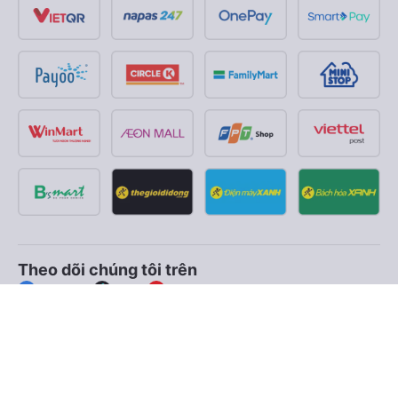
Theo dõi chúng tôi trên
Facebook
Tiktok
Youtube
Công ty TNHH Thương Mại Dịch Vụ Vexere
Địa chỉ đăng ký kinh doanh: 8C Chữ Đồng Tử, Phường Tân
Sơn Nhất, TP. Hồ Chí Minh, Việt Nam