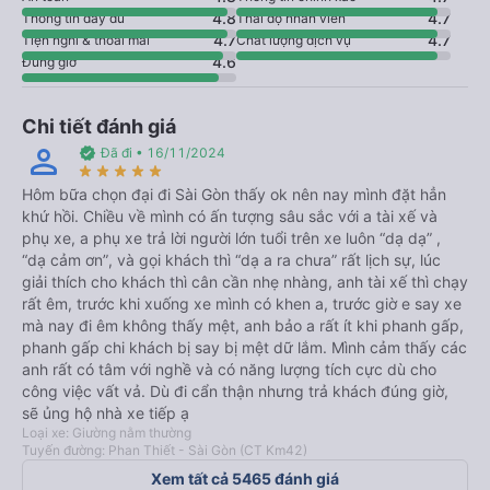
4.8
4.7
Thông tin đầy đủ
Thái độ nhân viên
4.7
4.7
Tiện nghi & thoải mái
Chất lượng dịch vụ
4.6
Đúng giờ
Chi tiết đánh giá
perm_identity
verified
Đã đi • 16/11/2024
star_rate
star_rate
star_rate
star_rate
star_rate
Hôm bữa chọn đại đi Sài Gòn thấy ok nên nay mình đặt hẳn
khứ hồi. Chiều về mình có ấn tượng sâu sắc với a tài xế và
phụ xe, a phụ xe trả lời người lớn tuổi trên xe luôn “dạ dạ” ,
“dạ cảm ơn”, và gọi khách thì “dạ a ra chưa” rất lịch sự, lúc
giải thích cho khách thì cân cần nhẹ nhàng, anh tài xế thì chạy
rất êm, trước khi xuống xe mình có khen a, trước giờ e say xe
mà nay đi êm không thấy mệt, anh bảo a rất ít khi phanh gấp,
phanh gấp chi khách bị say bị mệt dữ lắm. Mình cảm thấy các
anh rất có tâm với nghề và có năng lượng tích cực dù cho
công việc vất vả. Dù đi cẩn thận nhưng trả khách đúng giờ,
sẽ ủng hộ nhà xe tiếp ạ
Loại xe: Giường nằm thường
Tuyến đường: Phan Thiết - Sài Gòn (CT Km42)
Xem tất cả 5465 đánh giá