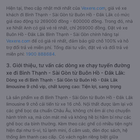
Hiện tại, theo cập nhật mới nhất của
Vexere.com
, giá vé xe
khách đi Bình Thạnh - Sài Gòn từ Buôn Hồ - Đắk Lắk có mức
giá dao động từ 269000 đồng - 600000 đồng. Trong đó, nhà
xe Nhất Anh có giá vé rẻ nhất, chỉ 269000 đồng. Đặt vé xe
Buôn Hồ - Đắk Lắk Bình Thạnh - Sài Gòn chính hãng tại
Vexere.com
để có giá rẻ nhất, đảm bảo giữ chỗ 100% và hỗ
trợ đổi trả vé miễn phí. Tổng đài tư vấn, đặt vé và đổi trả vé
miễn phí:
1900 888684
.
3. Giới thiệu, tư vấn các dòng xe chạy tuyến đường
xe đi Bình Thạnh - Sài Gòn từ Buôn Hồ - Đắk Lắk:
Dòng xe đi Bình Thạnh - Sài Gòn từ Buôn Hồ - Đắk Lắk
limousine 9 chỗ vip, chất lượng cao: Tiện lợi, sang trọng
Là sản phẩm xe đi Bình Thạnh - Sài Gòn từ Buôn Hồ - Đắk Lắk
limousine 9 chỗ cải tiến từ xe 16 chỗ. Nội thất được làm lại với
các ghế bọc da chuẩn Châu Âu, không chỉ êm ái cho chuyến
hành trình xa, mà còn mát mẻ và không hề bị hầm bí như các
ghế bọc da bình thường. Kèm theo các ghế có nhiều tiện nghi
hiện đại như ti-vi, tủ lạnh mini, ổ cắm usb, đèn đọc sách, hệ
thống âm thanh cao cấp. Có vách ngăn riêng biệt giữa