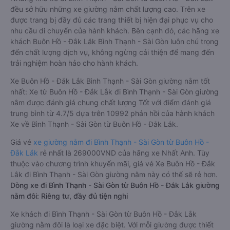
đều sở hữu những xe giường nằm chất lượng cao. Trên xe
được trang bị đầy đủ các trang thiết bị hiện đại phục vụ cho
nhu cầu di chuyển của hành khách. Bên cạnh đó, các hãng xe
khách Buôn Hồ - Đắk Lắk Bình Thạnh - Sài Gòn luôn chú trọng
đến chất lượng dịch vụ, không ngừng cải thiện để mang đến
trải nghiệm hoàn hảo cho hành khách.
Xe Buôn Hồ - Đắk Lắk Bình Thạnh - Sài Gòn giường nằm tốt
nhất: Xe từ Buôn Hồ - Đắk Lắk đi Bình Thạnh - Sài Gòn giường
nằm được đánh giá chung chất lượng Tốt với điểm đánh giá
trung bình từ 4.7/5 dựa trên 10992 phản hồi của hành khách
Xe về Bình Thạnh - Sài Gòn từ Buôn Hồ - Đắk Lắk.
Giá vé
xe giường nằm đi Bình Thạnh - Sài Gòn từ Buôn Hồ -
Đắk Lắk
rẻ nhất là 269000VND của hãng xe Nhất Anh. Tùy
thuộc vào chương trình khuyến mãi, giá vé Xe Buôn Hồ - Đắk
Lắk đi Bình Thạnh - Sài Gòn giường nằm này có thể sẽ rẻ hơn.
Dòng xe đi Bình Thạnh - Sài Gòn từ Buôn Hồ - Đắk Lắk giường
nằm đôi: Riêng tư, đầy đủ tiện nghi
Xe khách đi Bình Thạnh - Sài Gòn từ Buôn Hồ - Đắk Lắk
giường nằm đôi là loại xe đặc biệt. Với mỗi giường được thiết