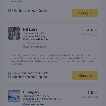
please display the Wi-Fi password clearly inside the cabin for convenience. I
Xem thêm
would definitely ride with them again! -------------- ​ Xe chất lượng tốt và
tài xế lái xe rất an toàn. Để dịch vụ hoàn hảo hơn, tôi góp ý nhà xe nên có
quy định rõ ràng về việc giữ im lặng (tắt âm thanh điện thoại) vào ban đêm
Xác nhận chỗ ngay lập tức
Xem giá
để tránh làm phiền hành khách khác ngủ. Ngoài ra, nhà xe nên dán sẵn mật
khẩu Wi-Fi trong xe để hành khách dễ dàng sử dụng. Tôi vẫn sẽ tiếp tục ủng
hộ nhà xe trong tương lai!
Hải Luân
4.8
Limousine 34 giường
(1208 đánh giá)
Limousine 24 Phòng
Văn phòng Buôn Hồ
9 giờ 45 phút
Văn phòng Sài Gòn
Lần đầu đi xe Hải Luân, mình đi từ Buôn Hồ vô SG, tài xế và phụ xe dễ
thương. Xe ko có mùi như 1 số xe mình từng đi, sắp xếp vị trí chính xác, trả
đúng nơi khách đăng kí. Mong nhà xe luôn uy tín và nhiệt tình để có nhiều
khách hàng hơn nữa
Xem thêm
Không cần thanh toán trước
Xem giá
Xác nhận chỗ ngay lập tức
Cường Ny
4.9
Giường nằm VIP 22 chỗ
(1105 đánh giá)
Limousine 24 Phòng Mercedes- Benz
+3 loại xe khác
Bến xe Buôn Hồ