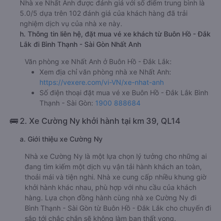
Nhà xe Nhất Anh được đánh giá với số điểm trung bình là
5.0/5 dựa trên 102 đánh giá của khách hàng đã trải
nghiệm dịch vụ của nhà xe này.
h. Thông tin liên hệ, đặt mua vé xe khách từ Buôn Hồ - Đắk
Lắk đi Bình Thạnh - Sài Gòn Nhất Anh
Văn phòng xe Nhất Anh ở Buôn Hồ - Đắk Lắk:
Xem địa chỉ văn phòng nhà xe Nhất Anh:
https://vexere.com/vi-VN/xe-nhat-anh
Số điện thoại đặt mua vé xe Buôn Hồ - Đắk Lắk Bình
Thạnh - Sài Gòn:
1900 888684
🚌 2. Xe Cường Ny khởi hành tại km 39, QL14
a. Giới thiệu xe Cường Ny
Nhà xe Cường Ny là một lựa chọn lý tưởng cho những ai
đang tìm kiếm một dịch vụ vận tải hành khách an toàn,
thoải mái và tiện nghi. Nhà xe cung cấp nhiều khung giờ
khởi hành khác nhau, phù hợp với nhu cầu của khách
hàng. Lựa chọn đồng hành cùng nhà xe Cường Ny đi
Bình Thạnh - Sài Gòn từ Buôn Hồ - Đắk Lắk cho chuyến đi
sắp tới chắc chắn sẽ không làm bạn thất vọng.