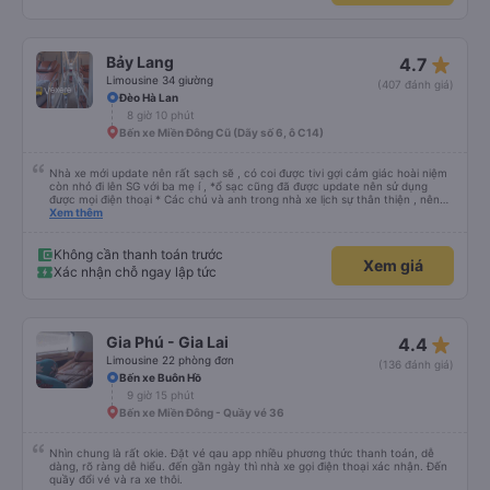
star_rate
Bảy Lang
4.7
Limousine 34 giường
(407 đánh giá)
Đèo Hà Lan
8 giờ 10 phút
Bến xe Miền Đông Cũ (Dãy số 6, ô C14)
Nhà xe mới update nên rất sạch sẽ , có coi được tivi gợi cảm giác hoài niệm
còn nhỏ đi lên SG với ba mẹ í , *ổ sạc cũng đã được update nên sử dụng
được mọi điện thoại * Các chú và anh trong nhà xe lịch sự thân thiện , nên
các bạn yên tâm , giá còn phù hợp nữa nói chung oki la ngen , ai có nhu cầu
Xem thêm
đi du lịch Pleiku thì dặn các chú chở về nhà xe Bảy Lang lun nhen ngay trung
tâm xuống xe ăn sáng lun nè 10/10
Không cần thanh toán trước
Xem giá
Xác nhận chỗ ngay lập tức
star_rate
Gia Phú - Gia Lai
4.4
Limousine 22 phòng đơn
(136 đánh giá)
Bến xe Buôn Hồ
9 giờ 15 phút
Bến xe Miền Đông - Quầy vé 36
Nhìn chung là rất okie. Đặt vé qau app nhiều phương thức thanh toán, dễ
dàng, rõ ràng dễ hiểu. đến gần ngày thì nhà xe gọi điện thoại xác nhận. Đến
quầy đổi vé và ra xe thôi.