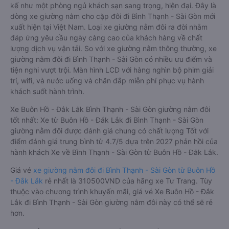
kế như một phòng ngủ khách sạn sang trọng, hiện đại. Đây là
dòng xe giường nằm cho cặp đôi đi Bình Thạnh - Sài Gòn mới
xuất hiện tại Việt Nam. Loại xe giường nằm đôi ra đời nhằm
đáp ứng yêu cầu ngày càng cao của khách hàng về chất
lượng dịch vụ vận tải. So với xe giường nằm thông thường, xe
giường nằm đôi đi Bình Thạnh - Sài Gòn có nhiều ưu điểm và
tiện nghi vượt trội. Màn hình LCD với hàng nghìn bộ phim giải
trí, wifi, và nước uống và chăn đắp miễn phí phục vụ hành
khách suốt hành trình.
Xe Buôn Hồ - Đắk Lắk Bình Thạnh - Sài Gòn giường nằm đôi
tốt nhất: Xe từ Buôn Hồ - Đắk Lắk đi Bình Thạnh - Sài Gòn
giường nằm đôi được đánh giá chung có chất lượng Tốt với
điểm đánh giá trung bình từ 4.7/5 dựa trên 2027 phản hồi của
hành khách Xe về Bình Thạnh - Sài Gòn từ Buôn Hồ - Đắk Lắk.
Giá vé
xe giường nằm đôi đi Bình Thạnh - Sài Gòn từ Buôn Hồ
- Đắk Lắk
rẻ nhất là 310500VND của hãng xe Tư Trang. Tùy
thuộc vào chương trình khuyến mãi, giá vé Xe Buôn Hồ - Đắk
Lắk đi Bình Thạnh - Sài Gòn giường nằm đôi này có thể sẽ rẻ
hơn.