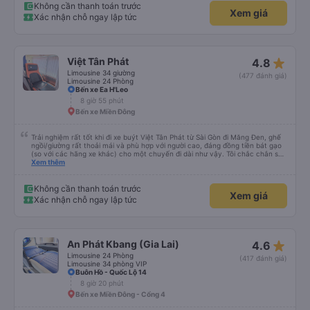
Không cần thanh toán trước
Xem giá
Xác nhận chỗ ngay lập tức
star_rate
Việt Tân Phát
4.8
Limousine 34 giường
(477 đánh giá)
Limousine 24 Phòng
Bến xe Ea H'Leo
8 giờ 55 phút
Bến xe Miền Đông
Trải nghiệm rất tốt khi đi xe buýt Việt Tân Phát từ Sài Gòn đi Măng Đen, ghế
ngồi/giường rất thoải mái và phù hợp với người cao, đáng đồng tiền bát gạo
(so với các hãng xe khác) cho một chuyến đi dài như vậy. Tôi chắc chắn sẽ
sử dụng lại sau.
Xem thêm
Không cần thanh toán trước
Xem giá
Xác nhận chỗ ngay lập tức
star_rate
An Phát Kbang (Gia Lai)
4.6
Limousine 24 Phòng
(417 đánh giá)
Limousine 34 phòng VIP
Buôn Hồ - Quốc Lộ 14
8 giờ 20 phút
Bến xe Miền Đông - Cổng 4