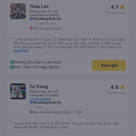
star_rate
Thảo Lan
4.7
Giường nằm 41 chỗ
(424 đánh giá)
Limousine 24 phòng
Văn phòng Buôn Hồ
10 giờ 45 phút
Văn phòng Sài Gòn
1. Nhà xe tận tình chu đáo. 2. Nhân viên cận thận và nhiệt tình. 3. Có xe đưa
đón chung chuyến tận nơi. 4. Trên xe có sẵn nước và khăn. 5. Mền và gối
được gấp gọn gàng. 6. Bố trí và sắp xếp cho hành khách 1 cách hợp lý và có
tâm. 7. Giá cả phải chăng phù hợp với túi tiền của học sinh sinh viên và dân
Xem thêm
lao động.
Không cần thanh toán trước
Xem giá
Xác nhận chỗ ngay lập tức
star_rate
Tư Trang
4.6
Giường nằm 40 chỗ
(86 đánh giá)
Limousine 24 phòng
+1 loại xe khác
Văn phòng Buôn Hồ
8 giờ
Bến xe Miền Đông cũ (Dãy 7 - C5)
Giường rộng nằm thoải mái, gối và mền rất sạch sẽ thơm tho, được ngồi
đúng chỗ đã đặt, thái độ phục vụ tốt.