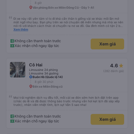
8 giờ
Văn phòng Bến xe Miền Đông Cũ - Dãy 1-A1
Đi xe này rất yên tâm vì tx đi khá cẩn thân k giống vài xe khác mỗi lần mở
mắt ngỡ như bay. Bạn phụ trên xe nói chuyện dễ mến nhưng mà nhà xe nên
nói rõ với khách cách thức di chuyển ra nơ xe đỗ. Gia đình mình có tận 2 bé
nhỏ tay xách nách mang mà mình bị xoay vòng vòng đi bộ đến khu đỗ xe thì
Xem thêm
chân chảy máo luôn é 🥲 còn lại 10 đỉm
Không cần thanh toán trước
Xem giá
Xác nhận chỗ ngay lập tức
Cô Hai
4.6
Limousine 24 phòng
(282 đánh giá)
Limousine 34 giường
Buôn Hồ (Quốc lộ 14)
8 giờ 30 phút
Bến xe Miền Đông cũ
Mọi trải nghiệm dịch vụ đều tốt, mỗi cái xe đón sớm hơn lịch đặt trên app
(chắc do lễ và đã được thông báo trước nhưng vẫn hơi kẹt lịch đã sắp xếp
trước), nhân viên nhiệt tình, lịch sự! Vẫn 5 sao nha!
Không cần thanh toán trước
Xem giá
Xác nhận chỗ ngay lập tức