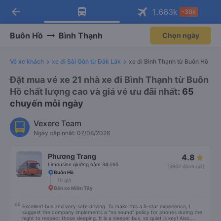
arrow_back
Tải app Vexere ngay!
Tải app Vexere
1.663
k
-30k
Mở app
Mở app
Nhận ưu đãi thành viên độc
-30k/ghế khi đặt vé máy bay qua
quyền
app
Buôn Hồ
Bình Thạnh
Chọn ngày
Vé xe khách
xe đi Sài Gòn từ Đắk Lắk
xe đi Bình Thạnh từ Buôn Hồ
Đặt mua vé xe 21 nhà xe đi Bình Thạnh từ Buôn
Hồ chất lượng cao và giá vé ưu đãi nhất
: 65
chuyến mỗi ngày
Vexere Team
Ngày cập nhật: 07/08/2026
Phương Trang
4.8
Limousine giường nằm 34 chỗ
(3952 đánh giá)
Buôn Hồ
10 giờ
Bến xe Miền Tây
Excellent bus and very safe driving. To make this a 5-star experience, I
suggest the company implements a "no sound" policy for phones during the
night to respect those sleeping. It is a sleeper bus, so quiet is key! Also,