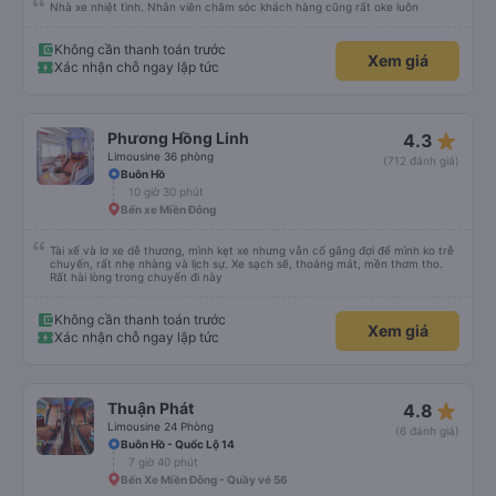
Nhà xe nhiệt tình. Nhân viên chăm sóc khách hàng cũng rất oke luôn
Không cần thanh toán trước
Xem giá
Xác nhận chỗ ngay lập tức
star_rate
Phương Hồng Linh
4.3
Limousine 36 phòng
(712 đánh giá)
Buôn Hồ
10 giờ 30 phút
Bến xe Miền Đông
Tài xế và lơ xe dễ thương, mình kẹt xe nhưng vẫn cố gắng đợi để mình ko trễ
chuyến, rất nhẹ nhàng và lịch sự. Xe sạch sẽ, thoáng mát, mền thơm tho.
Rất hài lòng trong chuyến đi này
Không cần thanh toán trước
Xem giá
Xác nhận chỗ ngay lập tức
star_rate
Thuận Phát
4.8
Limousine 24 Phòng
(6 đánh giá)
Buôn Hồ - Quốc Lộ 14
7 giờ 40 phút
Bến Xe Miền Đông - Quầy vé 56