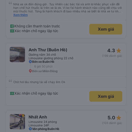
Nhà xe ok đón đúng giờ . Tuy nhiên các bác tài và anh lơ khắc phục vấn đề
hạn chế hút thuốc lá trên xe là ok. Vì ko fai hành khách nào cũng dễ chịu với
mùi thuốc hút. Từng là hành khách đi bao nhiêu nhà xe biết là nhà xe tư nhân
, nhưng hãy theo cách vận hành của Phương Trang Busline, từ tổng đài cho
Xem thêm
tới nội quy... Vé có mắc 1 chúc cũng chấp nhận đc..
Không cần thanh toán trước
Xem giá
Xác nhận chỗ ngay lập tức
star_rate
Anh Thư (Buôn Hồ)
4.3
Giường nằm 34 chỗ
(199 đánh giá)
Limousine giường phòng 22 chỗ
Bến xe Buôn Hồ
8 giờ 50 phút
Bến xe Miền Đông
Chờ hơi lâu nhưng tài xế chạy êm Ok
Xác nhận chỗ ngay lập tức
Xem giá
star_rate
Nhất Anh
5.0
Limousine 24 phòng
(103 đánh giá)
Limousine 34P
Văn phòng Buôn Hồ