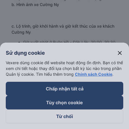
b. Hình ảnh xe Cường Ny
close
Sử dụng cookie
Vexere dùng cookie để website hoạt động ổn định. Bạn có thể
xem chi tiết hoặc thay đổi lựa chọn bất kỳ lúc nào trong phần
Quản lý cookie. Tìm hiểu thêm trong
Chính sách Cookie
.
Chấp nhận tất cả
Tùy chọn cookie
c. Lộ trình, giờ khởi hành và giờ kết thúc của xe khách
Từ chối
Cường Ny
Giờ xuất phát ở Buôn Hồ - Đắk Lắk: 20:00, 20:30,