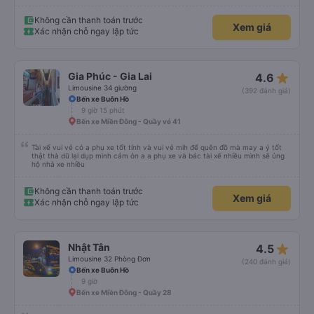
Không cần thanh toán trước
Xem giá
Xác nhận chỗ ngay lập tức
star_rate
Gia Phúc - Gia Lai
4.6
Limousine 34 giường
(392 đánh giá)
Bến xe Buôn Hồ
9 giờ 15 phút
Bến xe Miền Đông - Quầy vé 41
Tài xế vui vẻ có a phụ xe tốt tính và vui vẻ mih để quên đồ mà may a ý tốt
thật thà dũ lại dụp mình cảm ỏn a a phụ xe và bác tài xế nhiều mình sẽ ủng
hộ nhà xe nhiều
Không cần thanh toán trước
Xem giá
Xác nhận chỗ ngay lập tức
star_rate
Nhật Tân
4.5
Limousine 32 Phòng Đơn
(240 đánh giá)
Bến xe Buôn Hồ
9 giờ
Bến xe Miền Đông - Quầy 28