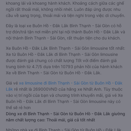
khoang lái và khoang hành khách. Khoảng cách giữa các ghế
ngồi rất thoải mái, không nhồi nhét. Luôn đáp ứng được nhu
cầu về sang trọng, thoải mái và tiện nghi trong việc di chuyển.
Đây là loại xe Buôn Hồ - Đắk Lắk Bình Thạnh - Sài Gòn có hỗ
trợ đón/trả tận nơi miễn phí tại nội thành Buôn Hồ - Đắk Lắk và
nội thành Bình Thạnh - Sài Gòn, rất thuận tiện cho du khách.
Xe Buôn Hồ - Đắk Lắk Bình Thạnh - Sài Gòn limousine tốt nhất:
Xe từ Buôn Hồ - Đắk Lắk đi Bình Thạnh - Sài Gòn limousine
được đánh giá chung có chất lượng Tốt với điểm đánh giá
trung bình từ 4.7/5 dựa trên 10793 phản hồi của hành khách
Xe về Bình Thạnh - Sài Gòn từ Buôn Hồ - Đắk Lắk.
Giá vé
xe limousine đi Bình Thạnh - Sài Gòn từ Buôn Hồ - Đắk
Lắk
rẻ nhất là 269000VND của hãng xe Nhất Anh. Tùy thuộc
vào vị trí ngồi của bạn và chương trình khuyến mãi, giá vé Xe
Buôn Hồ - Đắk Lắk đi Bình Thạnh - Sài Gòn limousine này có
thể sẽ rẻ hơn
Dòng xe đi Bình Thạnh - Sài Gòn từ Buôn Hồ - Đắk Lắk giường
nằm chất lượng cao: Thoải mái, giá cả tốt nhất
Những nhà xe đi Bình Thạnh - Sài Gòn từ Buôn Hồ - Đắk Lắk