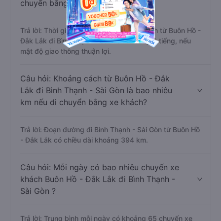
chuyển bằng xe khách?
Trả lời: Thời gian di chuyển bằng xe khách từ Buôn Hồ -
Đắk Lắk đi Bình Thạnh - Sài Gòn khoảng 9 tiếng, nếu
mật độ giao thông thuận lợi.
Câu hỏi: Khoảng cách từ Buôn Hồ - Đắk
Lắk đi Bình Thạnh - Sài Gòn là bao nhiêu
km nếu di chuyển bằng xe khách?
Trả lời: Đoạn đường đi Bình Thạnh - Sài Gòn từ Buôn Hồ
- Đắk Lắk có chiều dài khoảng 394 km.
Câu hỏi: Mỗi ngày có bao nhiêu chuyến xe
khách Buôn Hồ - Đắk Lắk đi Bình Thạnh -
Sài Gòn ?
Trả lời: Trung bình mỗi ngày có khoảng 65 chuyến xe