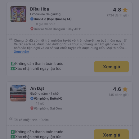
hay sao á . Tổng kết giá rẻ, wc (có nước), chăn thơm ấm, xe êm ko lắc ko
say nhưng giường bé, vé ăn nhích hơn so vs những xe khác, phục vụ vé ko
star_rate
Điều Hòa
4.8
tốt nhưng tui chuyên gia đặt vé on nên nói chung tuỵt zời sau này sẽ là
khách quen 😍😍
Limousine 34 giường
(734 đánh giá)
Buôn Hồ (Dọc Quốc lộ 14)
8 giờ 30 phút
Bến xe Miền Đông cũ - Dãy 4B11
Chúng tôi đã có một trải nghiệm tuyệt vời trên chuyến xe buýt hôm nay! 💯
Xe rất sạch sẽ, được bảo dưỡng tốt và thực sự mang lại cảm giác cao cấp
nhờ các tiện nghi và cơ sở vật chất tuyệt vời được cung cấp. Mọi thứ đều
thoải mái và ngăn nắp. Nhân viên và tài xế rất tốt bụng, hữu ích và chu đáo,
Xem thêm
giúp chuyến đi của chúng tôi suôn sẻ và không căng thẳng. Sự chuyên
nghiệp của họ thực sự nổi bật. Nhìn chung, đó là trải nghiệm du lịch tốt nhất
đối với tôi và gia đình. Chúng tôi rất vui và hài lòng từ đầu đến cuối. Rất đáng
Không cần thanh toán trước
Xem giá
giới thiệu! 💛 Về ứng dụng, nó rất dễ sử dụng, thân thiện với người dùng và
Xác nhận chỗ ngay lập tức
tiện lợi khi đặt chuyến đi của chúng tôi. Mọi thứ đều diễn ra suôn sẻ!
star_rate
An Đạt
4.6
Giường nằm 41 chỗ
(45 đánh giá)
Văn phòng Buôn Hồ
11 giờ
Văn phòng Sài Gòn
Tài xế nhiệt tình. 10 đỉm
Không cần thanh toán trước
Xem giá
Xác nhận chỗ ngay lập tức