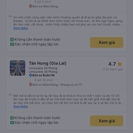
9 giờ 5 phút
Bến xe Miền Đông
Do tính chất công việc nên mình thường xuyên đi đi lại lại giữa Sài gòn và
Đaklak , từ khi đi xe Nhất Anh mình thấy rất thoải mái , xe êm ngủ ngon sáng
lên làm việc rất khoẻ , mình thấy nhiều bạn nói phụ xe còn hút thuốc nhiều ,
mình thấy phụ cũng có hút nhưng các bạn ấy cũng để khói ngay chỗ hut
Xem thêm
mùi để tránh ảnh hưởng đến khách , vì thức khuya nên mình cũng thông
cảm cho các bạn được . Còn mọi thứ nhà xe rất ok mình se tiếp tục đi nữa .
Không cần thanh toán trước
Xem giá
Xác nhận chỗ ngay lập tức
star_rate
Tấn Hưng (Gia Lai)
4.7
Limousine 24 Phòng
(132 đánh giá)
Limousine 34 Phòng
Bến xe Buôn Hồ
8 giờ 30 phút
Bến xe Miền Đông - Phòng vé số 77
Rất mê ôi dồi ôi tui là ng rất hay đi xe khách nha có thể 1 năm tui đy 10-20
lần vậy đó trước h đều đi xe Vtd thôi hôm nay xe đó hết ghế mới đặt thử đi
xe này mà mê nha, xe chạy êm rất êm tui khá là dễ say xe ý xe lắc vài tý là
tui say liền à mà đi xe này tui ngồi các kiểu thậm chí gần nữa đoạn đg tui
Xem thêm
ngồi ko nằm luôn ko s, máy lạnh mở rất mát ko quá lạnh cũng ko quá nóng
nhiều xe tui đy máy lạnh mở như mùa đông bắc cực luôn, chăn cũng ấm lắm
má ko hôi ko ngứa đắp yên tâm lắm tr có mấy xe chăn mỏng điều hòa lạnh
Không cần thanh toán trước
Xem giá
đắp vào 1 lúc vừa hôi vừa ngứa hổng dám đắp, mấy trạm dừng chân đi WC
Xác nhận chỗ ngay lập tức
có nước nha, huhu nhiều chỗ tui đi mấy xe khác ko có nc thậm chí giấy cũng
ko luôn 😭 nhưng bù lại thì giường hơi bé nha, vé ăn cũng mắc hơn những xe
khác, phục vụ chỗ bán vé hơi cọc hình như xe này cũng bị phản ánh phục vụ