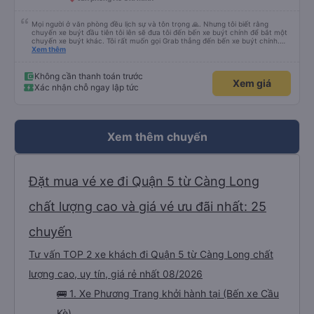
Mọi người ở văn phòng đều lịch sự và tôn trọng 🙏. Nhưng tôi biết rằng
chuyến xe buýt đầu tiên tôi lên sẽ đưa tôi đến bến xe buýt chính để bắt một
chuyến xe buýt khác. Tôi rất muốn gọi Grab thẳng đến bến xe buýt chính.
Điều đó sẽ giúp tôi không phải mang vác hành lý nhiều lần. Ngoài ra, xe buýt
Xem thêm
chính sạch sẽ, thoải mái và chuyến đi rất dễ chịu.
Không cần thanh toán trước
Xem giá
Xác nhận chỗ ngay lập tức
Xem thêm chuyến
Đặt mua vé xe đi Quận 5 từ Càng Long
chất lượng cao và giá vé ưu đãi nhất: 25
chuyến
Tư vấn TOP 2 xe khách đi Quận 5 từ Càng Long chất
lượng cao, uy tín, giá rẻ nhất 08/2026
🚌 1. Xe Phương Trang khởi hành tại (Bến xe Cầu
Kè)