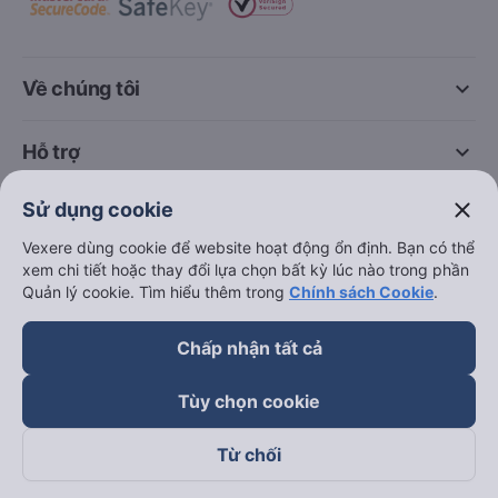
Hà Nội đi Hạ Long
Hà Nội đi Sa Pa
Hà Nội đi Tam Đảo
Đà Nẵng đi Hội An
Đà Nẵng đi Huế
close
Sử dụng cookie
Hải Phòng đi Hà Nội
Xem tất cả tuyến đường
Vexere dùng cookie để website hoạt động ổn định. Bạn có thể
xem chi tiết hoặc thay đổi lựa chọn bất kỳ lúc nào trong phần
Quản lý cookie. Tìm hiểu thêm trong
Chính sách Cookie
.
Chấp nhận tất cả
Tùy chọn cookie
keyboard_arrow_down
Về chúng tôi
Từ chối
keyboard_arrow_down
Hỗ trợ