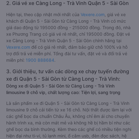
2. Giá vé xe Càng Long - Trà Vinh Quận 5 - Sài Gòn
Hiện tại, theo cập nhật mới nhất của
Vexere.com
, giá vé xe
khách đi Quận 5 - Sài Gòn từ Càng Long - Trà Vinh có mức
giá dao động từ 195000 đồng - 215000 đồng. Trong đó, nhà
xe Phương Trang có giá vé rẻ nhất, chỉ 195000 đồng. Đặt vé
xe Càng Long - Trà Vinh Quận 5 - Sài Gòn chính hãng tại
Vexere.com
để có giá rẻ nhất, đảm bảo giữ chỗ 100% và hỗ
trợ đổi trả vé miễn phí. Tổng đài tư vấn, đặt vé và đổi trả vé
miễn phí:
1900 888684
.
3. Giới thiệu, tư vấn các dòng xe chạy tuyến đường
xe đi Quận 5 - Sài Gòn từ Càng Long - Trà Vinh:
Dòng xe đi Quận 5 - Sài Gòn từ Càng Long - Trà Vinh
limousine 9 chỗ vip, chất lượng cao: Tiện lợi, sang trọng
Là sản phẩm xe đi Quận 5 - Sài Gòn từ Càng Long - Trà Vinh
limousine 9 chỗ cải tiến từ xe 16 chỗ. Nội thất được làm lại với
các ghế bọc da chuẩn Châu Âu, không chỉ êm ái cho chuyến
hành trình xa, mà còn mát mẻ và không hề bị hầm bí như các
ghế bọc da bình thường. Kèm theo các ghế có nhiều tiện nghi
hiện đại như ti-vi, tủ lạnh mini, ổ cắm usb, đèn đọc sách, hệ