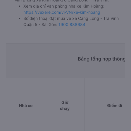
Văn phòng Hồ Chí Minh
f. Giá vé giá xe khách đi Quận 5 - Sài Gòn từ Càng Long -
Trà Vinh Kim Hoàng
giường nằm 200000đ/vé
g. Review, đánh giá chất lượng xe Kim Hoàng
Nhà xe Kim Hoàng được đánh giá với số điểm trung bình là
4.2/5 dựa trên 613 đánh giá của khách hàng đã trải
nghiệm dịch vụ của nhà xe này.
h. Thông tin liên hệ, đặt mua vé xe khách từ Càng Long -
Trà Vinh đi Quận 5 - Sài Gòn Kim Hoàng
Văn phòng xe Kim Hoàng ở Càng Long - Trà Vinh:
Xem địa chỉ văn phòng nhà xe Kim Hoàng:
https://vexere.com/vi-VN/xe-kim-hoang
Số điện thoại đặt mua vé xe Càng Long - Trà Vinh
Quận 5 - Sài Gòn:
1900 888684