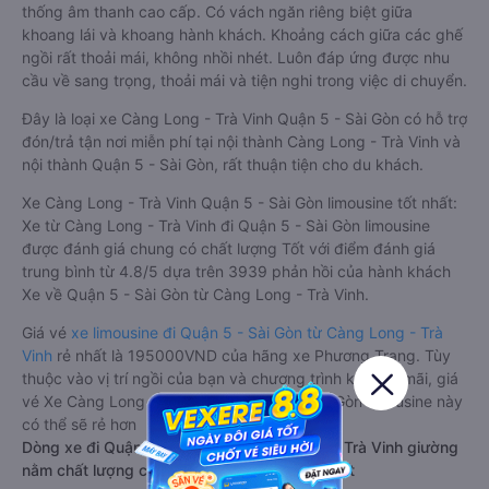
thống âm thanh cao cấp. Có vách ngăn riêng biệt giữa
khoang lái và khoang hành khách. Khoảng cách giữa các ghế
ngồi rất thoải mái, không nhồi nhét. Luôn đáp ứng được nhu
cầu về sang trọng, thoải mái và tiện nghi trong việc di chuyển.
Đây là loại xe Càng Long - Trà Vinh Quận 5 - Sài Gòn có hỗ trợ
đón/trả tận nơi miễn phí tại nội thành Càng Long - Trà Vinh và
nội thành Quận 5 - Sài Gòn, rất thuận tiện cho du khách.
Xe Càng Long - Trà Vinh Quận 5 - Sài Gòn limousine tốt nhất:
Xe từ Càng Long - Trà Vinh đi Quận 5 - Sài Gòn limousine
được đánh giá chung có chất lượng Tốt với điểm đánh giá
trung bình từ 4.8/5 dựa trên 3939 phản hồi của hành khách
Xe về Quận 5 - Sài Gòn từ Càng Long - Trà Vinh.
Giá vé
xe limousine đi Quận 5 - Sài Gòn từ Càng Long - Trà
Vinh
rẻ nhất là 195000VND của hãng xe Phương Trang. Tùy
thuộc vào vị trí ngồi của bạn và chương trình khuyến mãi, giá
vé Xe Càng Long - Trà Vinh đi Quận 5 - Sài Gòn limousine này
có thể sẽ rẻ hơn
Dòng xe đi Quận 5 - Sài Gòn từ Càng Long - Trà Vinh giường
nằm chất lượng cao: Thoải mái, giá cả tốt nhất