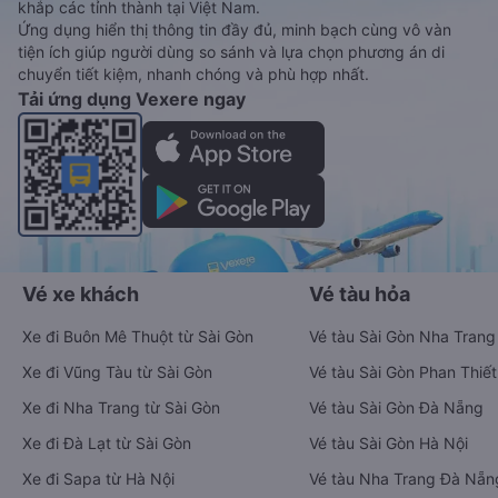
xe Tết 2027 bao gồm giá vé, lịch trình, ngày giờ bán vé của
các hãng xe khách đi tuyến đường Càng Long - Quận 5 và
Quận 5 - Càng Long ngay khi có thông tin từ các hãng xe.
Đặt vé máy bay giá rẻ từ Càng Long đi
Quận 5
Ứng dụng đặt vé Xe khách, Máy bay,
Tàu hoả và Thuê xe
Vexere - ứng dụng đặt vé đa phương tiện với hơn 3000+ nhà
xe chất lượng cao, 5000+ tuyến đường toàn quốc, tất cả hãng
bay và hãng tàu cùng dịch vụ thuê xe máy, xe du lịch phủ
khắp các tỉnh thành tại Việt Nam.
Ứng dụng hiển thị thông tin đầy đủ, minh bạch cùng vô vàn
tiện ích giúp người dùng so sánh và lựa chọn phương án di
chuyển tiết kiệm, nhanh chóng và phù hợp nhất.
Tải ứng dụng Vexere ngay