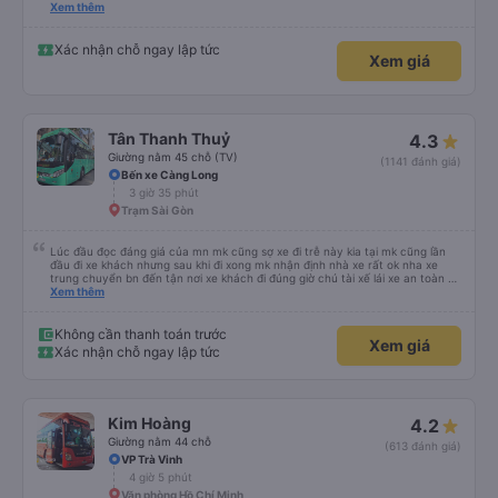
please display the Wi-Fi password clearly inside the cabin for convenience. I
Xem thêm
would definitely ride with them again! -------------- ​ Xe chất lượng tốt và
tài xế lái xe rất an toàn. Để dịch vụ hoàn hảo hơn, tôi góp ý nhà xe nên có
quy định rõ ràng về việc giữ im lặng (tắt âm thanh điện thoại) vào ban đêm
Xác nhận chỗ ngay lập tức
Xem giá
để tránh làm phiền hành khách khác ngủ. Ngoài ra, nhà xe nên dán sẵn mật
khẩu Wi-Fi trong xe để hành khách dễ dàng sử dụng. Tôi vẫn sẽ tiếp tục ủng
hộ nhà xe trong tương lai!
Tân Thanh Thuỷ
4.3
Giường nằm 45 chỗ (TV)
(1141 đánh giá)
Bến xe Càng Long
3 giờ 35 phút
Trạm Sài Gòn
Lúc đầu đọc đáng giá của mn mk cũng sợ xe đi trễ này kia tại mk cũng lần
đầu đi xe khách nhưng sau khi đi xong mk nhận định nhà xe rất ok nha xe
trung chuyển bn đến tận nơi xe khách đi đúng giờ chú tài xế lái xe an toàn và
ko sốc quá đầu nha nv trên xe cũng chu đáo nchung mk có đi sg vẫn ủng hộ
Xem thêm
nhà xe
Không cần thanh toán trước
Xem giá
Xác nhận chỗ ngay lập tức
Kim Hoàng
4.2
Giường nằm 44 chỗ
(613 đánh giá)
VP Trà Vinh
4 giờ 5 phút
Văn phòng Hồ Chí Minh