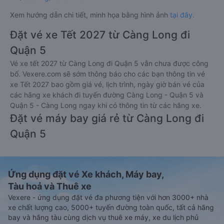
Thanh toán bằng thẻ ATM đã đăng ký thanh toán trực
tuyến (Internet Banking).
Thanh toán bằng hình thức chuyển khoản ngân hàng.
Bên cạnh đó, quý khách cũng có thể thanh toán vé
thông qua các ví Momo, ZaloPay, AirPay, VNPay,…
Sau khi thanh toán vé xe khách Càng Long - Trà Vinh Quận 5
- Sài Gòn thành công, Vexere sẽ gửi tin nhắn/email xác nhận
thành công đến số điện thoại/email mà quý khách đã đăng
ký. Đến ngày đi, quý khách vui lòng có mặt tại điểm đón trước
30 phút giờ khởi hành để chuẩn bị lên xe. Để kiểm tra tình
trạng vé xe đi Quận 5 - Sài Gòn từ Càng Long - Trà Vinh đã
đặt, quý khách vui lòng truy cập
https://vexere.com/vi-
VN/booking/ticketinfo
Xem hướng dẫn chi tiết, minh họa bằng hình ảnh
tại đây.
Đặt vé xe Tết 2027 từ Càng Long đi
Quận 5
Vé xe tết 2027 từ Càng Long đi Quận 5 vẫn chưa được công
bố. Vexere.com sẽ sớm thông báo cho các bạn thông tin vé