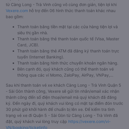
Bước 1: Truy cập vào website Vexere hoặc tải app Vexere trên
CH Play hoặc App Store.
Bước 2: Chọn điểm đi, điểm đến, ngày đi, sau đó chọn “TÌM
VÉ XE”.
Bước 3: Chọn hãng xe khách đi Quận 5 - Sài Gòn từ Càng
Long - Trà Vinh, giờ khởi hành phù hợp. Bấm chọn vào khung
giờ quý khách muốn đi để tiến hành đặt vé.
Bước 4: Chọn vị trí/giường ghế, điểm đón, điểm trả và nhập
thông tin hành khách khi đặt mua vé xe đi Quận 5 - Sài Gòn
từ Càng Long - Trà Vinh
Bước 5: Chọn hình thức thanh toán vé phù hợp và tiến hành
thanh toán vé.
Việc đặt mua và thanh toán vé xe khách đi Quận 5 - Sài Gòn
từ Càng Long - Trà Vinh cũng vô cùng đơn giản, tiện lợi khi
Vexere.com
hỗ trợ đến 06 hình thức thanh toán khác nhau
bao gồm:
Thanh toán bằng tiền mặt tại các cửa hàng tiện lợi và
siêu thị gần nhà.
Thanh toán bằng thẻ thanh toán quốc tế (Visa, Master
Card, JCB).