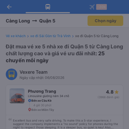
arrow_back
Tải app Vexere ngay!
Tải app Vexere
-30k
Mở app
Mở app
Nhận ưu đãi thành viên độc
-30k/ghế khi đặt vé máy bay qua
quyền
app
Càng Long
Quận 5
Chọn ngày
Vé xe khách
xe đi Sài Gòn từ Trà Vinh
xe đi Quận 5 từ Càng Long
Đặt mua vé xe 5 nhà xe đi Quận 5 từ Càng Long
chất lượng cao và giá vé ưu đãi nhất
: 25
chuyến mỗi ngày
Vexere Team
Ngày cập nhật: 06/08/2026
Phương Trang
4.8
Limousine giường nằm 34 chỗ
(3966 đánh giá)
Bến xe Cầu Kè
4 giờ 30 phút
Bến xe Miền Tây
Excellent bus and very safe driving. To make this a 5-star experience, I
suggest the company implements a "no sound" policy for phones during the
night to respect those sleeping. It is a sleeper bus, so quiet is key! Also,