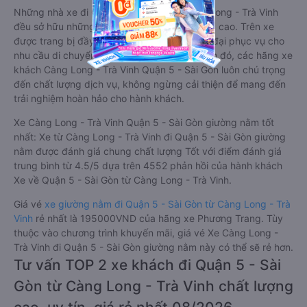
Những nhà xe đi Quận 5 - Sài Gòn từ Càng Long - Trà Vinh
đều sở hữu những xe giường nằm chất lượng cao. Trên xe
được trang bị đầy đủ các trang thiết bị hiện đại phục vụ cho
nhu cầu di chuyển của hành khách. Bên cạnh đó, các hãng xe
khách Càng Long - Trà Vinh Quận 5 - Sài Gòn luôn chú trọng
đến chất lượng dịch vụ, không ngừng cải thiện để mang đến
trải nghiệm hoàn hảo cho hành khách.
Xe Càng Long - Trà Vinh Quận 5 - Sài Gòn giường nằm tốt
nhất: Xe từ Càng Long - Trà Vinh đi Quận 5 - Sài Gòn giường
nằm được đánh giá chung chất lượng Tốt với điểm đánh giá
trung bình từ 4.5/5 dựa trên 4552 phản hồi của hành khách
Xe về Quận 5 - Sài Gòn từ Càng Long - Trà Vinh.
Giá vé
xe giường nằm đi Quận 5 - Sài Gòn từ Càng Long - Trà
Vinh
rẻ nhất là 195000VND của hãng xe Phương Trang. Tùy
thuộc vào chương trình khuyến mãi, giá vé Xe Càng Long -
Trà Vinh đi Quận 5 - Sài Gòn giường nằm này có thể sẽ rẻ hơn.
Tư vấn TOP 2 xe khách đi Quận 5 - Sài
Gòn từ Càng Long - Trà Vinh chất lượng