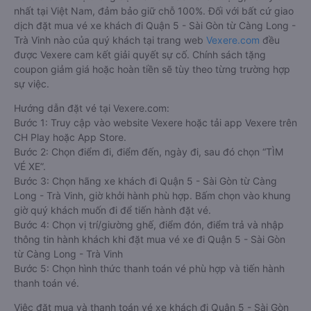
Việc có rất nhiều nhà xe Càng Long - Trà Vinh Quận 5 - Sài
Gòn giúp cho du khách có đa dạng sự lựa chọn. Đây cũng có
thể là một điều bất lợi làm cho hàng khách không biết nên
chọn nhà xe nào là phù hợp với mình. Bên cạnh đó, việc đảm
bảo giữ chỗ, có được chỗ ngồi yêu thích sau khi đặt vé xe đi
Quận 5 - Sài Gòn từ Càng Long - Trà Vinh giữa nhà xe với
khách hàng sau khi đặt trực tiếp vẫn chưa được đảm bảo
100%.
Cho nên để dễ dàng so sánh giá, xem đánh giá chất lượng
các nhà xe đi, được đảm bảo quyền lợi cao nhất, được hưởng
nhiều ưu đãi giảm giá vé xe khách Càng Long - Trà Vinh Quận
5 - Sài Gòn, hành khách có thể đặt mua tại website
Vexere.com
- Hệ thống đặt vé xe khách chất lượng, và uy tín
nhất tại Việt Nam, đảm bảo giữ chỗ 100%. Đối với bất cứ giao
dịch đặt mua vé xe khách đi Quận 5 - Sài Gòn từ Càng Long -
Trà Vinh nào của quý khách tại trang web
Vexere.com
đều
được Vexere cam kết giải quyết sự cố. Chính sách tặng
coupon giảm giá hoặc hoàn tiền sẽ tùy theo từng trường hợp
sự việc.
Hướng dẫn đặt vé tại Vexere.com: