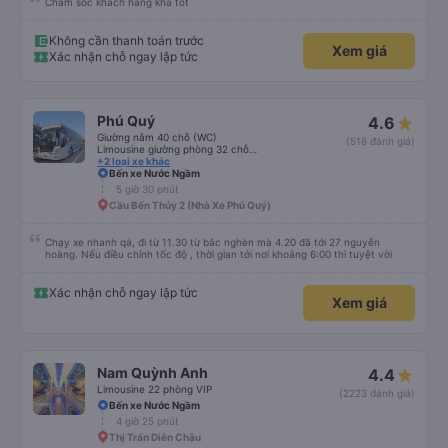
Chăm sóc khách hàng khá tốt
Không cần thanh toán trước
Xem giá
Xác nhận chỗ ngay lập tức
Phú Quý
4.6
Giường nằm 40 chỗ (WC)
(516 đánh giá)
Limousine giường phòng 32 chỗ (WC)
+2 loại xe khác
Bến xe Nước Ngầm
5 giờ 30 phút
Cầu Bến Thủy 2 (Nhà Xe Phú Quý)
Chạy xe nhanh qá, đi từ 11.30 từ bắc nghèn mà 4.20 đã tới 27 nguyễn
hoàng. Nếu điều chỉnh tốc độ , thời gian tới nơi khoảng 6:00 thì tuyệt vời
Xác nhận chỗ ngay lập tức
Xem giá
Nam Quỳnh Anh
4.4
Limousine 22 phòng VIP
(2223 đánh giá)
Bến xe Nước Ngầm
4 giờ 25 phút
Thị Trấn Diễn Châu