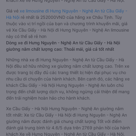
khách Xe về Hưng Nguyên - Nghệ An từ Cầu Giấy - Hà Nội.
Giá vé
xe limousine đi Hưng Nguyên - Nghệ An từ Cầu Giấy -
Hà Nội
rẻ nhất là 252000VND của hãng xe Châu Tịnh. Tùy
thuộc vào vị trí ngồi của bạn và chương trình khuyến mãi, giá
vé Xe Cầu Giấy - Hà Nội đi Hưng Nguyên - Nghệ An limousine
này có thể sẽ rẻ hơn
Dòng xe đi Hưng Nguyên - Nghệ An từ Cầu Giấy - Hà Nội
giường nằm chất lượng cao: Thoải mái, giá cả tốt nhất
Những nhà xe đi Hưng Nguyên - Nghệ An từ Cầu Giấy - Hà
Nội đều sở hữu những xe giường nằm chất lượng cao. Trên xe
được trang bị đầy đủ các trang thiết bị hiện đại phục vụ cho
nhu cầu di chuyển của hành khách. Bên cạnh đó, các hãng xe
khách Cầu Giấy - Hà Nội Hưng Nguyên - Nghệ An luôn chú
trọng đến chất lượng dịch vụ, không ngừng cải thiện để mang
đến trải nghiệm hoàn hảo cho hành khách.
Xe Cầu Giấy - Hà Nội Hưng Nguyên - Nghệ An giường nằm
tốt nhất: Xe từ Cầu Giấy - Hà Nội đi Hưng Nguyên - Nghệ An
giường nằm được đánh giá chung chất lượng Tốt với điểm
đánh giá trung bình từ 4.6/5 dựa trên 2769 phản hồi của hành
khách Xe về Hưng Nguyên - Nghệ An từ Cầu Giấy - Hà Nội.