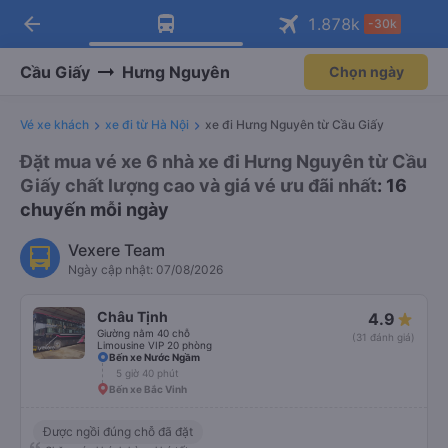
arrow_back
Tải app Vexere ngay!
Tải app Vexere
1.878
k
-30k
Mở app
Mở app
Nhận ưu đãi thành viên độc
-30k/ghế khi đặt vé máy bay qua
quyền
app
Cầu Giấy
Hưng Nguyên
Chọn ngày
Vé xe khách
xe đi từ Hà Nội
xe đi Hưng Nguyên từ Cầu Giấy
Đặt mua vé xe 6 nhà xe đi Hưng Nguyên từ Cầu
Giấy chất lượng cao và giá vé ưu đãi nhất
: 16
chuyến mỗi ngày
Vexere Team
Ngày cập nhật: 07/08/2026
Châu Tịnh
4.9
Giường nằm 40 chỗ
(31 đánh giá)
Limousine VIP 20 phòng
Bến xe Nước Ngầm
5 giờ 40 phút
Bến xe Bắc Vinh
Được ngồi đúng chỗ đã đặt