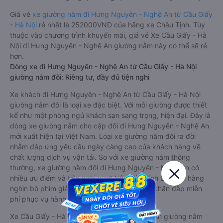
Giá vé
xe giường nằm đi Hưng Nguyên - Nghệ An từ Cầu Giấy
- Hà Nội
rẻ nhất là 252000VND của hãng xe Châu Tịnh. Tùy
thuộc vào chương trình khuyến mãi, giá vé Xe Cầu Giấy - Hà
Nội đi Hưng Nguyên - Nghệ An giường nằm này có thể sẽ rẻ
hơn.
Dòng xe đi Hưng Nguyên - Nghệ An từ Cầu Giấy - Hà Nội
giường nằm đôi: Riêng tư, đầy đủ tiện nghi
Xe khách đi Hưng Nguyên - Nghệ An từ Cầu Giấy - Hà Nội
giường nằm đôi là loại xe đặc biệt. Với mỗi giường được thiết
kế như một phòng ngủ khách sạn sang trọng, hiện đại. Đây là
dòng xe giường nằm cho cặp đôi đi Hưng Nguyên - Nghệ An
mới xuất hiện tại Việt Nam. Loại xe giường nằm đôi ra đời
nhằm đáp ứng yêu cầu ngày càng cao của khách hàng về
chất lượng dịch vụ vận tải. So với xe giường nằm thông
thường, xe giường nằm đôi đi Hưng Nguyên - Nghệ An có
nhiều ưu điểm và tiện nghi vượt trội. Màn hình LCD với hàng
nghìn bộ phim giải trí, wifi, và nước uống và chăn đắp miễn
phí phục vụ hành khách suốt hành trình.
Xe Cầu Giấy - Hà Nội Hưng Nguyên - Nghệ An giường nằm