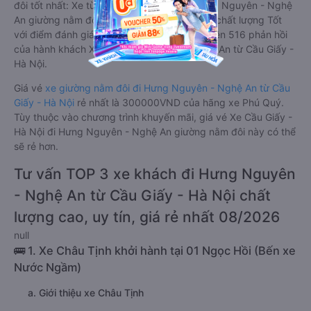
đôi tốt nhất: Xe từ Cầu Giấy - Hà Nội đi Hưng Nguyên - Nghệ
An giường nằm đôi được đánh giá chung có chất lượng Tốt
với điểm đánh giá trung bình từ 4.6/5 dựa trên 516 phản hồi
của hành khách Xe về Hưng Nguyên - Nghệ An từ Cầu Giấy -
Hà Nội.
Giá vé
xe giường nằm đôi đi Hưng Nguyên - Nghệ An từ Cầu
Giấy - Hà Nội
rẻ nhất là 300000VND của hãng xe Phú Quý.
Tùy thuộc vào chương trình khuyến mãi, giá vé Xe Cầu Giấy -
Hà Nội đi Hưng Nguyên - Nghệ An giường nằm đôi này có thể
sẽ rẻ hơn.
Tư vấn TOP 3 xe khách đi Hưng Nguyên
- Nghệ An từ Cầu Giấy - Hà Nội chất
lượng cao, uy tín, giá rẻ nhất 08/2026
null
🚌 1. Xe Châu Tịnh khởi hành tại 01 Ngọc Hồi (Bến xe
Nước Ngầm)
a. Giới thiệu xe Châu Tịnh