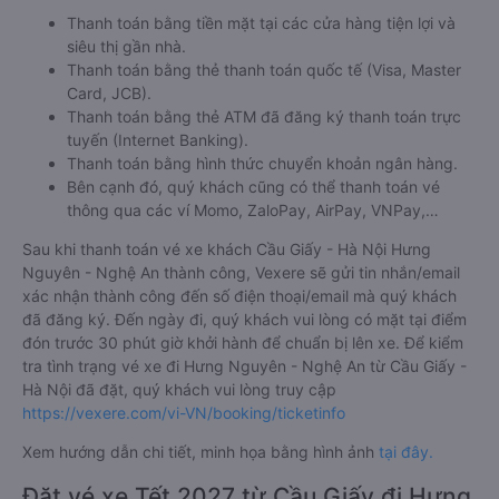
Thanh toán bằng tiền mặt tại các cửa hàng tiện lợi và
siêu thị gần nhà.
Thanh toán bằng thẻ thanh toán quốc tế (Visa, Master
Card, JCB).
Thanh toán bằng thẻ ATM đã đăng ký thanh toán trực
tuyến (Internet Banking).
Thanh toán bằng hình thức chuyển khoản ngân hàng.
Bên cạnh đó, quý khách cũng có thể thanh toán vé
thông qua các ví Momo, ZaloPay, AirPay, VNPay,…
Sau khi thanh toán vé xe khách Cầu Giấy - Hà Nội Hưng
Nguyên - Nghệ An thành công, Vexere sẽ gửi tin nhắn/email
xác nhận thành công đến số điện thoại/email mà quý khách
đã đăng ký. Đến ngày đi, quý khách vui lòng có mặt tại điểm
đón trước 30 phút giờ khởi hành để chuẩn bị lên xe. Để kiểm
tra tình trạng vé xe đi Hưng Nguyên - Nghệ An từ Cầu Giấy -
Hà Nội đã đặt, quý khách vui lòng truy cập
https://vexere.com/vi-VN/booking/ticketinfo
Xem hướng dẫn chi tiết, minh họa bằng hình ảnh
tại đây.
Đặt vé xe Tết 2027 từ Cầu Giấy đi Hưng