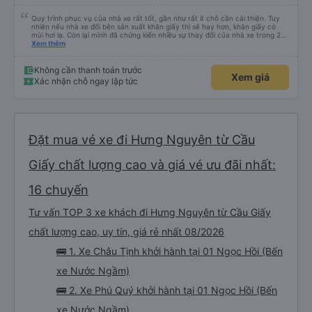
Quy trình phục vụ của nhà xe rất tốt, gần như rất ít chỗ cần cải thiện. Tuy
nhiên nếu nhà xe đổi bên sản xuất khăn giấy thì sẽ hay hơn, khăn giấy có
mùi hơi lạ. Còn lại mình đã chứng kiến nhiều sự thay đổi của nhà xe trong 2
tháng vừa rồi: tài xế và phụ xe ngày càng thân thiện, quy trình phục vụ rõ
Xem thêm
ràng và phục vụ nhanh chóng, đã giải quyết điểm nghẽn trung chuyển ở Hà
Nội khi đã phân vùng từng xe
Không cần thanh toán trước
Xem giá
Xác nhận chỗ ngay lập tức
Đặt mua vé xe đi Hưng Nguyên từ Cầu
Giấy chất lượng cao và giá vé ưu đãi nhất:
16 chuyến
Tư vấn TOP 3 xe khách đi Hưng Nguyên từ Cầu Giấy
chất lượng cao, uy tín, giá rẻ nhất 08/2026
🚌 1. Xe Châu Tịnh khởi hành tại 01 Ngọc Hồi (Bến
xe Nước Ngầm)
🚌 2. Xe Phú Quý khởi hành tại 01 Ngọc Hồi (Bến
xe Nước Ngầm)