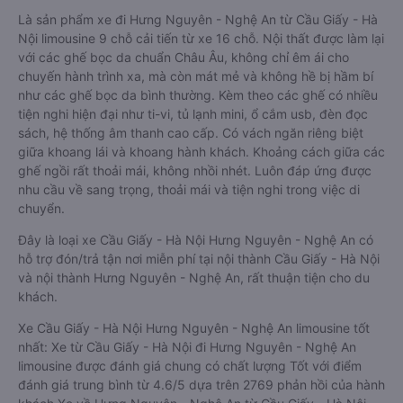
Là sản phẩm xe đi Hưng Nguyên - Nghệ An từ Cầu Giấy - Hà
Nội limousine 9 chỗ cải tiến từ xe 16 chỗ. Nội thất được làm lại
với các ghế bọc da chuẩn Châu Âu, không chỉ êm ái cho
chuyến hành trình xa, mà còn mát mẻ và không hề bị hầm bí
như các ghế bọc da bình thường. Kèm theo các ghế có nhiều
tiện nghi hiện đại như ti-vi, tủ lạnh mini, ổ cắm usb, đèn đọc
sách, hệ thống âm thanh cao cấp. Có vách ngăn riêng biệt
giữa khoang lái và khoang hành khách. Khoảng cách giữa các
ghế ngồi rất thoải mái, không nhồi nhét. Luôn đáp ứng được
nhu cầu về sang trọng, thoải mái và tiện nghi trong việc di
chuyển.
Đây là loại xe Cầu Giấy - Hà Nội Hưng Nguyên - Nghệ An có
hỗ trợ đón/trả tận nơi miễn phí tại nội thành Cầu Giấy - Hà Nội
và nội thành Hưng Nguyên - Nghệ An, rất thuận tiện cho du
khách.
Xe Cầu Giấy - Hà Nội Hưng Nguyên - Nghệ An limousine tốt
nhất: Xe từ Cầu Giấy - Hà Nội đi Hưng Nguyên - Nghệ An
limousine được đánh giá chung có chất lượng Tốt với điểm
đánh giá trung bình từ 4.6/5 dựa trên 2769 phản hồi của hành