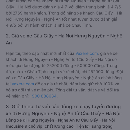
Chất lượng các xe khách đi Hưng Nguyên - Nghệ An từ Cầu
Giấy - Hà Nội được đánh giá 4.7, với điểm trung bình là 4.7/5
bởi 2769 hành khách. Trong đó hãng xe khách Cầu Giấy - Hà
Nội Hưng Nguyên - Nghệ An tốt nhất tuyến được đánh giá
4.9/5 bởi 31 hành khách là nhà xe Châu Tịnh.
2. Giá vé xe Cầu Giấy - Hà Nội Hưng Nguyên - Nghệ
An
Hiện tại, theo cập nhật mới nhất của
Vexere.com
, giá vé xe
khách đi Hưng Nguyên - Nghệ An từ Cầu Giấy - Hà Nội có
mức giá dao động từ 252000 đồng - 500000 đồng. Trong
đó, nhà xe Châu Tịnh có giá vé rẻ nhất, chỉ 252000 đồng. Đặt
vé xe Cầu Giấy - Hà Nội Hưng Nguyên - Nghệ An chính hãng
tại
Vexere.com
để có giá rẻ nhất, đảm bảo giữ chỗ 100% và
hỗ trợ đổi trả vé miễn phí. Tổng đài tư vấn, đặt vé và đổi trả
vé miễn phí:
1900 888684
.
3. Giới thiệu, tư vấn các dòng xe chạy tuyến đường
xe đi Hưng Nguyên - Nghệ An từ Cầu Giấy - Hà Nội:
Dòng xe đi Hưng Nguyên - Nghệ An từ Cầu Giấy - Hà Nội
limousine 9 chỗ vip, chất lượng cao: Tiện lợi, sang trọng