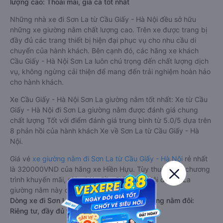
lượng cao: Thoải mái, giá cả tốt nhất
Những nhà xe đi Sơn La từ Cầu Giấy - Hà Nội đều sở hữu
những xe giường nằm chất lượng cao. Trên xe được trang bị
đầy đủ các trang thiết bị hiện đại phục vụ cho nhu cầu di
chuyển của hành khách. Bên cạnh đó, các hãng xe khách
Cầu Giấy - Hà Nội Sơn La luôn chú trọng đến chất lượng dịch
vụ, không ngừng cải thiện để mang đến trải nghiệm hoàn hảo
cho hành khách.
Xe Cầu Giấy - Hà Nội Sơn La giường nằm tốt nhất: Xe từ Cầu
Giấy - Hà Nội đi Sơn La giường nằm được đánh giá chung
chất lượng Tốt với điểm đánh giá trung bình từ 5.0/5 dựa trên
8 phản hồi của hành khách Xe về Sơn La từ Cầu Giấy - Hà
Nội.
Giá vé
xe giường nằm đi Sơn La từ Cầu Giấy - Hà Nội
rẻ nhất
là 320000VND của hãng xe Hiền Hựu. Tùy thuộc vào chương
trình khuyến mãi, giá vé Xe Cầu Giấy - Hà Nội đi Sơn La
giường nằm này có thể sẽ rẻ hơn.
Dòng xe đi Sơn La từ Cầu Giấy - Hà Nội giường nằm đôi:
Riêng tư, đầy đủ tiện nghi