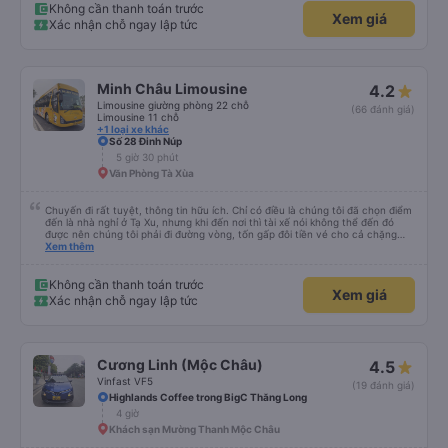
Không cần thanh toán trước
Xem giá
Xác nhận chỗ ngay lập tức
Minh Châu Limousine
4.2
Limousine giường phòng 22 chỗ
(66 đánh giá)
Limousine 11 chỗ
+1 loại xe khác
Số 28 Đinh Núp
5 giờ 30 phút
Văn Phòng Tà Xùa
Chuyến đi rất tuyệt, thông tin hữu ích. Chỉ có điều là chúng tôi đã chọn điểm
đến là nhà nghỉ ở Tạ Xu, nhưng khi đến nơi thì tài xế nói không thể đến đó
được nên chúng tôi phải đi đường vòng, tốn gấp đôi tiền vé cho cả chặng
cuối của chuyến đi từ Hà Nội. Ngoài ra thì mọi thứ khác đều rất tốt.
Xem thêm
Không cần thanh toán trước
Xem giá
Xác nhận chỗ ngay lập tức
Cương Linh (Mộc Châu)
4.5
Vinfast VF5
(19 đánh giá)
Highlands Coffee trong BigC Thăng Long
4 giờ
Khách sạn Mường Thanh Mộc Châu