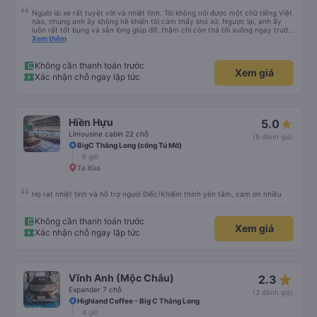
Người lái xe rất tuyệt vời và nhiệt tình. Tôi không nói được một chữ tiếng Việt
nào, nhưng anh ấy không hề khiến tôi cảm thấy khó xử. Ngược lại, anh ấy
luôn rất tốt bụng và sẵn lòng giúp đỡ, thậm chí còn thả tôi xuống ngay trước
cửa nơi tôi cần đến, cách điểm dừng gần nhất mà tôi đã đặt trước vài km. Tôi
Xem thêm
cao 1,90m, và tôi cảm thấy rất thoải mái trong suốt chuyến đi 4 tiếng. Tất
cả các hành khách khác cũng lịch sự và tôn trọng, tôi là người nước ngoài
duy nhất. Thật là một niềm vui khi được đi du lịch cùng các bạn, và tôi chắc
Không cần thanh toán trước
Xem giá
chắn sẽ lại đi cùng các bạn lần nữa. Cảm ơn rất nhiều 🙏
Xác nhận chỗ ngay lập tức
Hiền Hựu
5.0
Limousine cabin 22 chỗ
(8 đánh giá)
BigC Thăng Long (cổng Tú Mỡ)
6 giờ
Tà Xùa
Họ rat nhiệt tình và hỗ trợ người Điếc/Khiếm thính yên tâm, cám ơn nhiều
Không cần thanh toán trước
Xem giá
Xác nhận chỗ ngay lập tức
star_rate
Vĩnh Anh (Mộc Châu)
2.3
Expander 7 chỗ
(3 đánh giá)
Highland Coffee - Big C Thăng Long
4 giờ