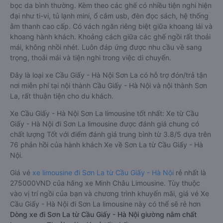
bọc da bình thường. Kèm theo các ghế có nhiều tiện nghi hiện
đại như ti-vi, tủ lạnh mini, ổ cắm usb, đèn đọc sách, hệ thống
âm thanh cao cấp. Có vách ngăn riêng biệt giữa khoang lái và
khoang hành khách. Khoảng cách giữa các ghế ngồi rất thoải
mái, không nhồi nhét. Luôn đáp ứng được nhu cầu về sang
trọng, thoải mái và tiện nghi trong việc di chuyển.
Đây là loại xe Cầu Giấy - Hà Nội Sơn La có hỗ trợ đón/trả tận
nơi miễn phí tại nội thành Cầu Giấy - Hà Nội và nội thành Sơn
La, rất thuận tiện cho du khách.
Xe Cầu Giấy - Hà Nội Sơn La limousine tốt nhất: Xe từ Cầu
Giấy - Hà Nội đi Sơn La limousine được đánh giá chung có
chất lượng Tốt với điểm đánh giá trung bình từ 3.8/5 dựa trên
76 phản hồi của hành khách Xe về Sơn La từ Cầu Giấy - Hà
Nội.
Giá vé
xe limousine đi Sơn La từ Cầu Giấy - Hà Nội
rẻ nhất là
275000VND của hãng xe Minh Châu Limousine. Tùy thuộc
vào vị trí ngồi của bạn và chương trình khuyến mãi, giá vé Xe
Cầu Giấy - Hà Nội đi Sơn La limousine này có thể sẽ rẻ hơn
Dòng xe đi Sơn La từ Cầu Giấy - Hà Nội giường nằm chất