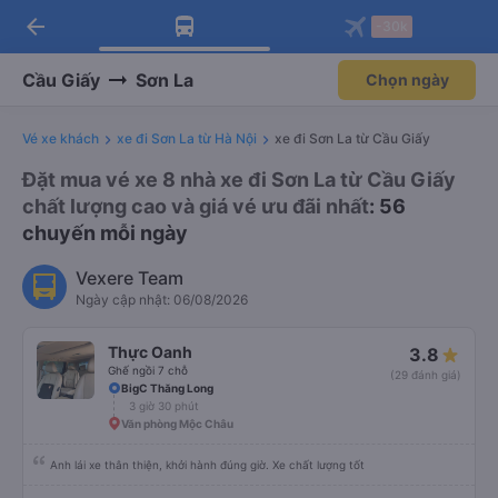
arrow_back
Tải app Vexere ngay!
Tải app Vexere
-30k
Mở app
Mở app
Nhận ưu đãi thành viên độc
-30k/ghế khi đặt vé máy bay qua
quyền
app
Cầu Giấy
Sơn La
Chọn ngày
Vé xe khách
xe đi Sơn La từ Hà Nội
xe đi Sơn La từ Cầu Giấy
Đặt mua vé xe 8 nhà xe đi Sơn La từ Cầu Giấy
chất lượng cao và giá vé ưu đãi nhất
: 56
chuyến mỗi ngày
Vexere Team
Ngày cập nhật: 06/08/2026
Thực Oanh
3.8
Ghế ngồi 7 chỗ
(29 đánh giá)
BigC Thăng Long
3 giờ 30 phút
Văn phòng Mộc Châu
Anh lái xe thân thiện, khởi hành đúng giờ. Xe chất lượng tốt