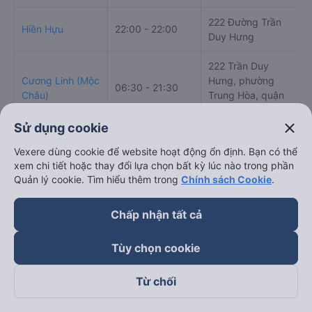
222 Đường Trần
Hiền Hựu
22:00 - 22:00
Duy Hưng
222 Trần Duy
Cương Linh (Mộc
Hưng, phường
06:30 - 21:30
Châu)
Trung Hòa, quận
Cầu Giấy, Hà Nội
close
Sử dụng cookie
Minh Châu
06:00 - 22:00
Số 28 Đinh Núp
Vexere dùng cookie để website hoạt động ổn định. Bạn có thể
Limousine
xem chi tiết hoặc thay đổi lựa chọn bất kỳ lúc nào trong phần
Quản lý cookie. Tìm hiểu thêm trong
Chính sách Cookie
.
222 đường Trần
Thực Oanh
06:00 - 19:00
Duy Hưng
Chấp nhận tất cả
Vĩnh Anh (Mộc
Số 222 đường Trần
08:00 - 14:00
Châu)
Duy Hưng
Tùy chọn cookie
Cách đặt vé xe khách đi Sơn La từ Cầu Giấy - Hà Nội
Từ chối
nhanh và uy tín nhất