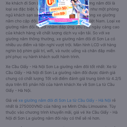
Xe khách đi Sơn La từ Cầu Giấy - Hà Nội giường nằm đôi là
loại xe đặc biệt. Với mỗi giường được thiết kế như một phòng
ngủ khách sạn sang trọng, hiện đại. Đây là dòng xe giường
nằm cho cặp đôi đi Sơn La mới xuất hiện tại Việt Nam. Loại xe
giường nằm đôi ra đời nhằm đáp ứng yêu cầu ngày càng cao
của khách hàng về chất lượng dịch vụ vận tải. So với xe
giường nằm thông thường, xe giường nằm đôi đi Sơn La có
nhiều ưu điểm và tiện nghi vượt trội. Màn hình LCD với hàng
nghìn bộ phim giải trí, wifi, và nước uống và chăn đắp miễn
phí phục vụ hành khách suốt hành trình.
Xe Cầu Giấy - Hà Nội Sơn La giường nằm đôi tốt nhất: Xe từ
Cầu Giấy - Hà Nội đi Sơn La giường nằm đôi được đánh giá
chung có chất lượng Tốt với điểm đánh giá trung bình từ 4.2/5
dựa trên 65 phản hồi của hành khách Xe về Sơn La từ Cầu
Giấy - Hà Nội.
Giá vé
xe giường nằm đôi đi Sơn La từ Cầu Giấy - Hà Nội
rẻ
nhất là 275000VND của hãng xe Minh Châu Limousine. Tùy
thuộc vào chương trình khuyến mãi, giá vé Xe Cầu Giấy - Hà
Nội đi Sơn La giường nằm đôi này có thể sẽ rẻ hơn.