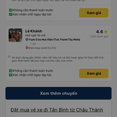
tình và lịch sự, chỗ ngồi tuyệt vời, sạch sẽ và thoải mái 🥰✨
Không cần thanh toán trước
Xem giá
Xác nhận chỗ ngay lập tức
Lê Khánh
4.6
Ghế ngồi 16 chỗ
(309 đánh giá)
Trạm Cửa Hoà Viện (Toà Thánh Tây Ninh)
1 giờ
Điện máy xanh Củ Chi
Xe buýt đúng giờ. Nhân viên rất hữu ích và linh hoạt giúp tôi thay đổi thời
gian khởi hành để phù hợp với nhu cầu của mình.
Không cần thanh toán trước
Xem giá
Xác nhận chỗ ngay lập tức
Xem thêm chuyến
Đặt mua vé xe đi Tân Bình từ Châu Thành