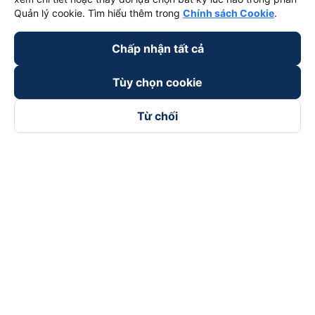
Quản lý cookie. Tìm hiểu thêm trong
Chính sách Cookie
.
Chấp nhận tất cả
Tùy chọn cookie
Từ chối
Theo dõi chúng tôi trên
Facebook
Tiktok
Youtube
Công ty TNHH Thương Mại Dịch Vụ Vexere
Địa chỉ đăng ký kinh doanh: 8C Chữ Đồng Tử, Phường Tân
Sơn Nhất, TP. Hồ Chí Minh, Việt Nam
Địa chỉ
:
Lầu 2, toà nhà H3 Circo Hoàng Diệu, 384 Hoàng Diệu,
Phường Khánh Hội, TP Hồ Chí Minh, Việt Nam
Tầng 3, toà nhà 101 Láng Hạ, 101 Láng Hạ, Phường Láng, TP.
Hà Nội, Việt Nam
Giấy chứng nhận ĐKKD số 0315133726 do Sở KH và ĐT TP.