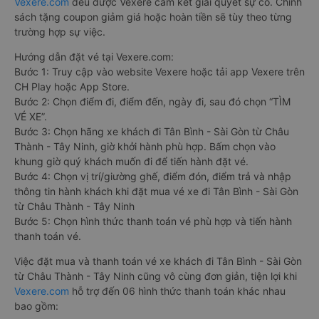
Vexere.com
đều được Vexere cam kết giải quyết sự cố. Chính
sách tặng coupon giảm giá hoặc hoàn tiền sẽ tùy theo từng
trường hợp sự việc.
Hướng dẫn đặt vé tại Vexere.com:
Bước 1: Truy cập vào website Vexere hoặc tải app Vexere trên
CH Play hoặc App Store.
Bước 2: Chọn điểm đi, điểm đến, ngày đi, sau đó chọn “TÌM
VÉ XE”.
Bước 3: Chọn hãng xe khách đi Tân Bình - Sài Gòn từ Châu
Thành - Tây Ninh, giờ khởi hành phù hợp. Bấm chọn vào
khung giờ quý khách muốn đi để tiến hành đặt vé.
Bước 4: Chọn vị trí/giường ghế, điểm đón, điểm trả và nhập
thông tin hành khách khi đặt mua vé xe đi Tân Bình - Sài Gòn
từ Châu Thành - Tây Ninh
Bước 5: Chọn hình thức thanh toán vé phù hợp và tiến hành
thanh toán vé.
Việc đặt mua và thanh toán vé xe khách đi Tân Bình - Sài Gòn
từ Châu Thành - Tây Ninh cũng vô cùng đơn giản, tiện lợi khi
Vexere.com
hỗ trợ đến 06 hình thức thanh toán khác nhau
bao gồm: