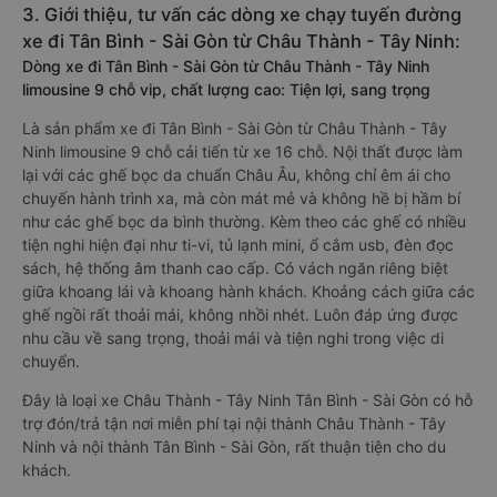
3. Giới thiệu, tư vấn các dòng xe chạy tuyến đường
xe đi Tân Bình - Sài Gòn từ Châu Thành - Tây Ninh:
Dòng xe đi Tân Bình - Sài Gòn từ Châu Thành - Tây Ninh
limousine 9 chỗ vip, chất lượng cao: Tiện lợi, sang trọng
Là sản phẩm xe đi Tân Bình - Sài Gòn từ Châu Thành - Tây
Ninh limousine 9 chỗ cải tiến từ xe 16 chỗ. Nội thất được làm
lại với các ghế bọc da chuẩn Châu Âu, không chỉ êm ái cho
chuyến hành trình xa, mà còn mát mẻ và không hề bị hầm bí
như các ghế bọc da bình thường. Kèm theo các ghế có nhiều
tiện nghi hiện đại như ti-vi, tủ lạnh mini, ổ cắm usb, đèn đọc
sách, hệ thống âm thanh cao cấp. Có vách ngăn riêng biệt
giữa khoang lái và khoang hành khách. Khoảng cách giữa các
ghế ngồi rất thoải mái, không nhồi nhét. Luôn đáp ứng được
nhu cầu về sang trọng, thoải mái và tiện nghi trong việc di
chuyển.
Đây là loại xe Châu Thành - Tây Ninh Tân Bình - Sài Gòn có hỗ
trợ đón/trả tận nơi miễn phí tại nội thành Châu Thành - Tây
Ninh và nội thành Tân Bình - Sài Gòn, rất thuận tiện cho du
khách.