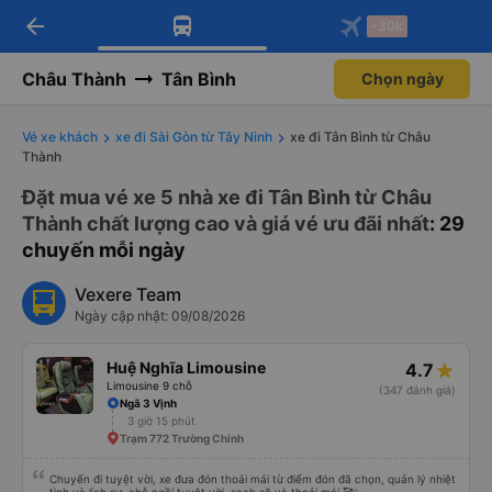
arrow_back
Tải app Vexere ngay!
Tải app Vexere
-30k
Mở app
Mở app
Nhận ưu đãi thành viên độc
-30k/ghế khi đặt vé máy bay qua
quyền
app
Châu Thành
Tân Bình
Chọn ngày
Vé xe khách
xe đi Sài Gòn từ Tây Ninh
xe đi Tân Bình từ Châu
Thành
Đặt mua vé xe 5 nhà xe đi Tân Bình từ Châu
Thành chất lượng cao và giá vé ưu đãi nhất
: 29
chuyến mỗi ngày
Vexere Team
Ngày cập nhật: 09/08/2026
Huệ Nghĩa Limousine
4.7
Limousine 9 chỗ
(347 đánh giá)
Ngã 3 Vịnh
3 giờ 15 phút
Trạm 772 Trường Chinh
Chuyến đi tuyệt vời, xe đưa đón thoải mái từ điểm đón đã chọn, quản lý nhiệt