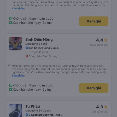
hạn chế hút thuốc lá trên xe là ok. Vì ko fai hành khách nào cũng dễ chịu với
mùi thuốc hút. Từng là hành khách đi bao nhiêu nhà xe biết là nhà xe tư nhân
, nhưng hãy theo cách vận hành của Phương Trang Busline, từ tổng đài cho
Xem thêm
tới nội quy... Vé có mắc 1 chúc cũng chấp nhận đc..
Không cần thanh toán trước
Xem giá
Xác nhận chỗ ngay lập tức
Sinh Diên Hồng
4.4
Limousine 34 chỗ
(325 đánh giá)
Bến Xe Đức Long Gia Lai
10 giờ 45 phút
Cổng chào Bình Dương
Mình đặt được giá vé rẻ cảm ơn nhà xe. Mình đi tuyến từ bx đức long đến
bxe miền đông mọi thứ đều tốt. Xe mới sạch sẽ, ghế xe rất tốt mình k bị đau
người như một số xe khác, minh tới sg mà ng khoẻ re. Mấy bạn xuống xe dọc
đg để ý xíu là ổn.
Xem thêm
Không cần thanh toán trước
Xem giá
Xác nhận chỗ ngay lập tức
Tư Phầu
4.3
Limousine 34 Giường
(139 đánh giá)
Co.opMart Buôn Ma Thuột