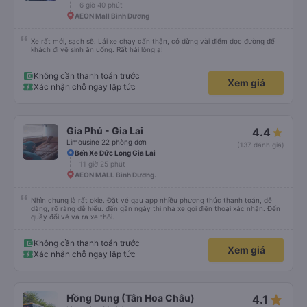
6 giờ 40 phút
AEON Mall Bình Dương
Xe rất mới, sạch sẽ. Lái xe chạy cẩn thận, có dừng vài điểm dọc đường để
khách đi vệ sinh ăn uống. Rất hài lòng ạ!
Không cần thanh toán trước
Xem giá
Xác nhận chỗ ngay lập tức
Gia Phú - Gia Lai
4.4
Limousine 22 phòng đơn
(137 đánh giá)
Bến Xe Đức Long Gia Lai
11 giờ 25 phút
AEON MALL Bình Dương.
Nhìn chung là rất okie. Đặt vé qau app nhiều phương thức thanh toán, dễ
dàng, rõ ràng dễ hiểu. đến gần ngày thì nhà xe gọi điện thoại xác nhận. Đến
quầy đổi vé và ra xe thôi.
Không cần thanh toán trước
Xem giá
Xác nhận chỗ ngay lập tức
star_rate
Hồng Dung (Tân Hoa Châu)
4.1