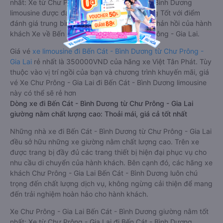
nhất: Xe từ Chư Prông - Gia Lai đi Bến Cát - Bình Dương
limousine được đánh giá chung có chất lượng Tốt với điểm
đánh giá trung bình từ 4.4/5 dựa trên 1512 phản hồi của hành
khách Xe về Bến Cát - Bình Dương từ Chư Prông - Gia Lai.
Giá vé
xe limousine đi Bến Cát - Bình Dương từ Chư Prông -
Gia Lai
rẻ nhất là 350000VND của hãng xe Việt Tân Phát. Tùy
thuộc vào vị trí ngồi của bạn và chương trình khuyến mãi, giá
vé Xe Chư Prông - Gia Lai đi Bến Cát - Bình Dương limousine
này có thể sẽ rẻ hơn
Dòng xe đi Bến Cát - Bình Dương từ Chư Prông - Gia Lai
giường nằm chất lượng cao: Thoải mái, giá cả tốt nhất
Những nhà xe đi Bến Cát - Bình Dương từ Chư Prông - Gia Lai
đều sở hữu những xe giường nằm chất lượng cao. Trên xe
được trang bị đầy đủ các trang thiết bị hiện đại phục vụ cho
nhu cầu di chuyển của hành khách. Bên cạnh đó, các hãng xe
khách Chư Prông - Gia Lai Bến Cát - Bình Dương luôn chú
trọng đến chất lượng dịch vụ, không ngừng cải thiện để mang
đến trải nghiệm hoàn hảo cho hành khách.
Xe Chư Prông - Gia Lai Bến Cát - Bình Dương giường nằm tốt
nhất: Xe từ Chư Prông - Gia Lai đi Bến Cát - Bình Dương