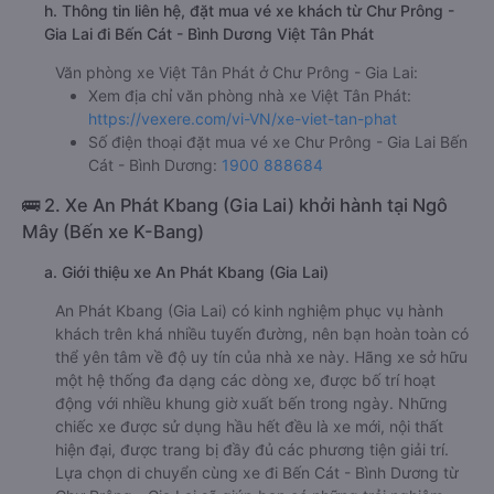
h. Thông tin liên hệ, đặt mua vé xe khách từ Chư Prông -
Gia Lai đi Bến Cát - Bình Dương Việt Tân Phát
Văn phòng xe Việt Tân Phát ở Chư Prông - Gia Lai:
Xem địa chỉ văn phòng nhà xe Việt Tân Phát:
https://vexere.com/vi-VN/xe-viet-tan-phat
Số điện thoại đặt mua vé xe Chư Prông - Gia Lai Bến
Cát - Bình Dương:
1900 888684
🚌 2. Xe An Phát Kbang (Gia Lai) khởi hành tại Ngô
Mây (Bến xe K-Bang)
a. Giới thiệu xe An Phát Kbang (Gia Lai)
An Phát Kbang (Gia Lai) có kinh nghiệm phục vụ hành
khách trên khá nhiều tuyến đường, nên bạn hoàn toàn có
thể yên tâm về độ uy tín của nhà xe này. Hãng xe sở hữu
một hệ thống đa dạng các dòng xe, được bố trí hoạt
động với nhiều khung giờ xuất bến trong ngày. Những
chiếc xe được sử dụng hầu hết đều là xe mới, nội thất
hiện đại, được trang bị đầy đủ các phương tiện giải trí.
Lựa chọn di chuyển cùng xe đi Bến Cát - Bình Dương từ