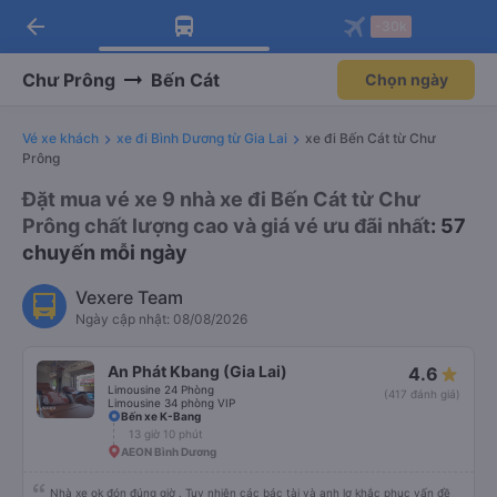
arrow_back
Tải app Vexere ngay!
Tải app Vexere
-30k
Mở app
Mở app
Nhận ưu đãi thành viên độc
-30k/ghế khi đặt vé máy bay qua
quyền
app
Chư Prông
Bến Cát
Chọn ngày
Vé xe khách
xe đi Bình Dương từ Gia Lai
xe đi Bến Cát từ Chư
Prông
Đặt mua vé xe 9 nhà xe đi Bến Cát từ Chư
Prông chất lượng cao và giá vé ưu đãi nhất
: 57
chuyến mỗi ngày
Vexere Team
Ngày cập nhật: 08/08/2026
An Phát Kbang (Gia Lai)
4.6
Limousine 24 Phòng
(417 đánh giá)
Limousine 34 phòng VIP
Bến xe K-Bang
13 giờ 10 phút
AEON Bình Dương
Nhà xe ok đón đúng giờ . Tuy nhiên các bác tài và anh lơ khắc phục vấn đề