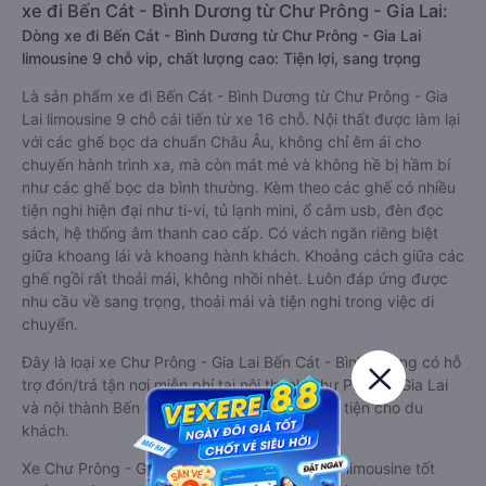
xe đi Bến Cát - Bình Dương từ Chư Prông - Gia Lai:
Dòng xe đi Bến Cát - Bình Dương từ Chư Prông - Gia Lai
limousine 9 chỗ vip, chất lượng cao: Tiện lợi, sang trọng
Là sản phẩm xe đi Bến Cát - Bình Dương từ Chư Prông - Gia
Lai limousine 9 chỗ cải tiến từ xe 16 chỗ. Nội thất được làm lại
với các ghế bọc da chuẩn Châu Âu, không chỉ êm ái cho
chuyến hành trình xa, mà còn mát mẻ và không hề bị hầm bí
như các ghế bọc da bình thường. Kèm theo các ghế có nhiều
tiện nghi hiện đại như ti-vi, tủ lạnh mini, ổ cắm usb, đèn đọc
sách, hệ thống âm thanh cao cấp. Có vách ngăn riêng biệt
giữa khoang lái và khoang hành khách. Khoảng cách giữa các
ghế ngồi rất thoải mái, không nhồi nhét. Luôn đáp ứng được
nhu cầu về sang trọng, thoải mái và tiện nghi trong việc di
chuyển.
Đây là loại xe Chư Prông - Gia Lai Bến Cát - Bình Dương có hỗ
trợ đón/trả tận nơi miễn phí tại nội thành Chư Prông - Gia Lai
và nội thành Bến Cát - Bình Dương, rất thuận tiện cho du
khách.
Xe Chư Prông - Gia Lai Bến Cát - Bình Dương limousine tốt