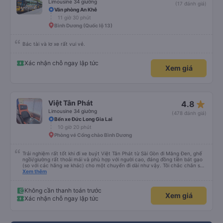
Limousine 34 giường
(17 đánh giá)
Văn phòng An Khê
11 giờ 30 phút
Bình Dương (Quốc lộ 13)
Bác tài và lơ xe rất vui vẻ.
Xác nhận chỗ ngay lập tức
Xem giá
star_rate
Việt Tân Phát
4.8
Limousine 34 giường
(478 đánh giá)
Bến xe Đức Long Gia Lai
10 giờ 20 phút
Phòng vé Cổng chào Bình Dương
Trải nghiệm rất tốt khi đi xe buýt Việt Tân Phát từ Sài Gòn đi Măng Đen, ghế
ngồi/giường rất thoải mái và phù hợp với người cao, đáng đồng tiền bát gạo
(so với các hãng xe khác) cho một chuyến đi dài như vậy. Tôi chắc chắn sẽ
sử dụng lại sau.
Xem thêm
Không cần thanh toán trước
Xem giá
Xác nhận chỗ ngay lập tức