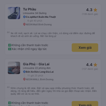
star_rate
Tư Phầu
4.3
Limousine 34 Giường
(139 đánh giá)
Co.opMart Buôn Ma Thuột
6 giờ 40 phút
AEON Mall Bình Dương
Xe rất mới, sạch sẽ. Lái xe chạy cẩn thận, có dừng vài điểm dọc đường để
khách đi vệ sinh ăn uống. Rất hài lòng ạ!
Không cần thanh toán trước
Xem giá
Xác nhận chỗ ngay lập tức
star_rate
Gia Phú - Gia Lai
4.4
Limousine 22 phòng đơn
(137 đánh giá)
Bến Xe Đức Long Gia Lai
11 giờ 25 phút
AEON MALL Bình Dương.
Nhìn chung là rất okie. Đặt vé qau app nhiều phương thức thanh toán, dễ
dàng, rõ ràng dễ hiểu. đến gần ngày thì nhà xe gọi điện thoại xác nhận. Đến
quầy đổi vé và ra xe thôi.
Không cần thanh toán trước
Xem giá