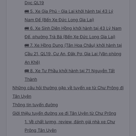
Dọc QL19
🚌 5. Xe Gia Phú - Gia Lai khởi hành tại 43 Lý
Nam Đế (Bến Xe Đức Long Gia Lai)
🚌 6. Xe Sinh Diên Hồng khởi hành tại 43 Lý Nam
Đế, phường Trà Bá (Bến Xe Đức Long Gia Lai)
🚌 7. Xe Hồng Dung (Tân Hoa Châu) khởi hành tại
Cầu 21, QL19, Cư An, Đắk Pơ, Gia Lai (Văn phòng
An Khê)
🚌 8. Xe Tư Phầu khởi hành tại 71 Nguyễn Tất
Thành
Những câu hỏi thường gặp về tuyến xe từ Chư Prông đi
Tân Uyên
Thông tin tuyến đường
Giới thiệu tuyến đường xe đi Tân Uyên từ Chư Prông
1. Về chất lượng, review, đánh giá nhà xe Chư
Prông Tân Uyên