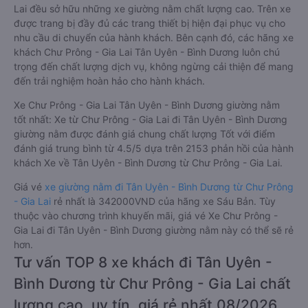
Lai đều sở hữu những xe giường nằm chất lượng cao. Trên xe
được trang bị đầy đủ các trang thiết bị hiện đại phục vụ cho
nhu cầu di chuyển của hành khách. Bên cạnh đó, các hãng xe
khách Chư Prông - Gia Lai Tân Uyên - Bình Dương luôn chú
trọng đến chất lượng dịch vụ, không ngừng cải thiện để mang
đến trải nghiệm hoàn hảo cho hành khách.
Xe Chư Prông - Gia Lai Tân Uyên - Bình Dương giường nằm
tốt nhất: Xe từ Chư Prông - Gia Lai đi Tân Uyên - Bình Dương
giường nằm được đánh giá chung chất lượng Tốt với điểm
đánh giá trung bình từ 4.5/5 dựa trên 2153 phản hồi của hành
khách Xe về Tân Uyên - Bình Dương từ Chư Prông - Gia Lai.
Giá vé
xe giường nằm đi Tân Uyên - Bình Dương từ Chư Prông
- Gia Lai
rẻ nhất là 342000VND của hãng xe Sáu Bản. Tùy
thuộc vào chương trình khuyến mãi, giá vé Xe Chư Prông -
Gia Lai đi Tân Uyên - Bình Dương giường nằm này có thể sẽ rẻ
hơn.
Tư vấn TOP 8 xe khách đi Tân Uyên -
Bình Dương từ Chư Prông - Gia Lai chất
lượng cao, uy tín, giá rẻ nhất 08/2026