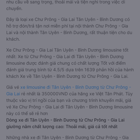
nhu cầu về sang trọng, thoải mái và tiện nghi trong việc di
chuyển.
Đây là loại xe Chư Prông - Gia Lai Tân Uyên - Bình Dương có
hỗ trợ đón/trả tận nơi miễn phí tại nội thành Chư Prông - Gia
Lai và nội thành Tân Uyên - Bình Dương, rất thuận tiện cho du
khách.
Xe Chư Prông - Gia Lai Tân Uyên - Bình Dương limousine tốt
nhất: Xe từ Chư Prông - Gia Lai đi Tân Uyên - Bình Dương
limousine được đánh giá chung có chất lượng Tốt với điểm
đánh giá trung bình từ 4.5/5 dựa trên 1639 phản hồi của hành
khách Xe về Tân Uyên - Bình Dương từ Chư Prông - Gia Lai.
Giá vé
xe limousine đi Tân Uyên - Bình Dương từ Chư Prông -
Gia Lai
rẻ nhất là 350000VND của hãng xe Việt Tân Phát. Tùy
thuộc vào vị trí ngồi của bạn và chương trình khuyến mãi, giá
vé Xe Chư Prông - Gia Lai đi Tân Uyên - Bình Dương limousine
này có thể sẽ rẻ hơn
Dòng xe đi Tân Uyên - Bình Dương từ Chư Prông - Gia Lai
giường nằm chất lượng cao: Thoải mái, giá cả tốt nhất
Những nhà xe đi Tân Uyên - Bình Dương từ Chư Prông - Gia