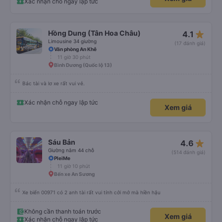
Xác nhận chỗ ngay lập tức
star_rate
Hồng Dung (Tân Hoa Châu)
4.1
Limousine 34 giường
(17 đánh giá)
Văn phòng An Khê
11 giờ 30 phút
Bình Dương (Quốc lộ 13)
Bác tài và lơ xe rất vui vẻ.
Xác nhận chỗ ngay lập tức
Xem giá
star_rate
Sáu Bản
4.6
Giường nằm 44 chỗ
(514 đánh giá)
PleiMe
11 giờ 10 phút
Bến xe An Sương
Xe biển 00971 có 2 anh tài rất vui tính cởi mở mà hiền hậu
Không cần thanh toán trước
Xem giá
Xác nhận chỗ ngay lập tức