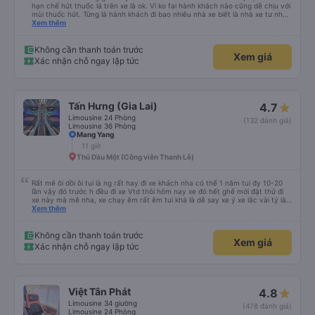
hạn chế hút thuốc lá trên xe là ok. Vì ko fai hành khách nào cũng dễ chịu với
mùi thuốc hút. Từng là hành khách đi bao nhiêu nhà xe biết là nhà xe tư nhân
, nhưng hãy theo cách vận hành của Phương Trang Busline, từ tổng đài cho
Xem thêm
tới nội quy... Vé có mắc 1 chúc cũng chấp nhận đc..
Không cần thanh toán trước
Xem giá
Xác nhận chỗ ngay lập tức
Tấn Hưng (Gia Lai)
4.7
Limousine 24 Phòng
(132 đánh giá)
Limousine 36 Phòng
Mang Yang
11 giờ
Thủ Dầu Một (Công viên Thanh Lễ)
Rất mê ôi dồi ôi tui là ng rất hay đi xe khách nha có thể 1 năm tui đy 10-20
lần vậy đó trước h đều đi xe Vtd thôi hôm nay xe đó hết ghế mới đặt thử đi
xe này mà mê nha, xe chạy êm rất êm tui khá là dễ say xe ý xe lắc vài tý là
tui say liền à mà đi xe này tui ngồi các kiểu thậm chí gần nữa đoạn đg tui
Xem thêm
ngồi ko nằm luôn ko s, máy lạnh mở rất mát ko quá lạnh cũng ko quá nóng
nhiều xe tui đy máy lạnh mở như mùa đông bắc cực luôn, chăn cũng ấm lắm
má ko hôi ko ngứa đắp yên tâm lắm tr có mấy xe chăn mỏng điều hòa lạnh
Không cần thanh toán trước
Xem giá
đắp vào 1 lúc vừa hôi vừa ngứa hổng dám đắp, mấy trạm dừng chân đi WC
Xác nhận chỗ ngay lập tức
có nước nha, huhu nhiều chỗ tui đi mấy xe khác ko có nc thậm chí giấy cũng
ko luôn 😭 nhưng bù lại thì giường hơi bé nha, vé ăn cũng mắc hơn những xe
khác, phục vụ chỗ bán vé hơi cọc hình như xe này cũng bị phản ánh phục vụ
hay sao á . Tổng kết giá rẻ, wc (có nước), chăn thơm ấm, xe êm ko lắc ko
say nhưng giường bé, vé ăn nhích hơn so vs những xe khác, phục vụ vé ko
Việt Tân Phát
4.8
tốt nhưng tui chuyên gia đặt vé on nên nói chung tuỵt zời sau này sẽ là
khách quen 😍😍
Limousine 34 giường
(478 đánh giá)
Limousine 24 Phòng