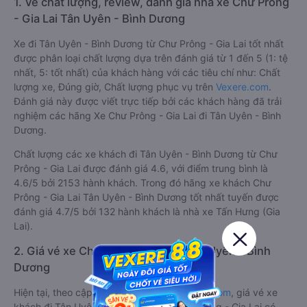
1. Về chất lượng, review, đánh giá nhà xe Chư Prông
- Gia Lai Tân Uyên - Bình Dương
Xe đi Tân Uyên - Bình Dương từ Chư Prông - Gia Lai tốt nhất
được phân loại chất lượng dựa trên đánh giá từ 1 đến 5 (1: tệ
nhất, 5: tốt nhất) của khách hàng với các tiêu chí như: Chất
lượng xe, Đúng giờ, Chất lượng phục vụ trên
Vexere.com
.
Đánh giá này được viết trực tiếp bởi các khách hàng đã trải
nghiệm các hãng Xe Chư Prông - Gia Lai đi Tân Uyên - Bình
Dương.
Chất lượng các xe khách đi Tân Uyên - Bình Dương từ Chư
Prông - Gia Lai được đánh giá 4.6, với điểm trung bình là
4.6/5 bởi 2153 hành khách. Trong đó hãng xe khách Chư
Prông - Gia Lai Tân Uyên - Bình Dương tốt nhất tuyến được
đánh giá 4.7/5 bởi 132 hành khách là nhà xe Tấn Hưng (Gia
Lai).
2. Giá vé xe Chư Prông - Gia Lai Tân Uyên - Bình
Dương
Hiện tại, theo cập nhật mới nhất của
Vexere.com
, giá vé xe
khách đi Tân Uyên - Bình Dương từ Chư Prông - Gia Lai có