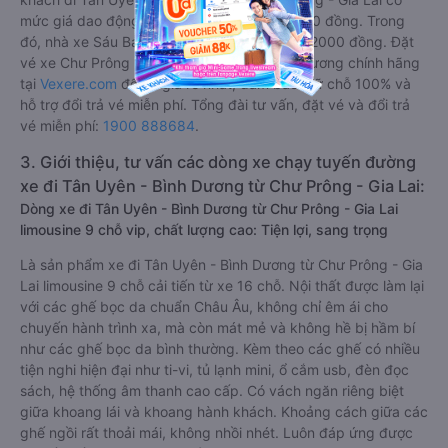
mức giá dao động từ 342000 đồng - 550000 đồng. Trong
đó, nhà xe Sáu Bản có giá vé rẻ nhất, chỉ 342000 đồng. Đặt
vé xe Chư Prông - Gia Lai Tân Uyên - Bình Dương chính hãng
tại
Vexere.com
để có giá rẻ nhất, đảm bảo giữ chỗ 100% và
hỗ trợ đổi trả vé miễn phí. Tổng đài tư vấn, đặt vé và đổi trả
vé miễn phí:
1900 888684
.
3. Giới thiệu, tư vấn các dòng xe chạy tuyến đường
xe đi Tân Uyên - Bình Dương từ Chư Prông - Gia Lai:
Dòng xe đi Tân Uyên - Bình Dương từ Chư Prông - Gia Lai
limousine 9 chỗ vip, chất lượng cao: Tiện lợi, sang trọng
Là sản phẩm xe đi Tân Uyên - Bình Dương từ Chư Prông - Gia
Lai limousine 9 chỗ cải tiến từ xe 16 chỗ. Nội thất được làm lại
với các ghế bọc da chuẩn Châu Âu, không chỉ êm ái cho
chuyến hành trình xa, mà còn mát mẻ và không hề bị hầm bí
như các ghế bọc da bình thường. Kèm theo các ghế có nhiều
tiện nghi hiện đại như ti-vi, tủ lạnh mini, ổ cắm usb, đèn đọc
sách, hệ thống âm thanh cao cấp. Có vách ngăn riêng biệt
giữa khoang lái và khoang hành khách. Khoảng cách giữa các
ghế ngồi rất thoải mái, không nhồi nhét. Luôn đáp ứng được