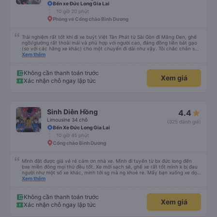
Bến xe Đức Long Gia Lai
10 giờ 20 phút
Phòng vé Cổng chào Bình Dương
Trải nghiệm rất tốt khi đi xe buýt Việt Tân Phát từ Sài Gòn đi Măng Đen, ghế
ngồi/giường rất thoải mái và phù hợp với người cao, đáng đồng tiền bát gạo
(so với các hãng xe khác) cho một chuyến đi dài như vậy. Tôi chắc chắn sẽ
sử dụng lại sau.
Xem thêm
Không cần thanh toán trước
Xem giá
Xác nhận chỗ ngay lập tức
Sinh Diên Hồng
4.4
Limousine 34 chỗ
(325 đánh giá)
Bến Xe Đức Long Gia Lai
10 giờ 45 phút
Cổng chào Bình Dương
Mình đặt được giá vé rẻ cảm ơn nhà xe. Mình đi tuyến từ bx đức long đến
bxe miền đông mọi thứ đều tốt. Xe mới sạch sẽ, ghế xe rất tốt mình k bị đau
người như một số xe khác, minh tới sg mà ng khoẻ re. Mấy bạn xuống xe dọc
đg để ý xíu là ổn.
Xem thêm
Không cần thanh toán trước
Xem giá
Xác nhận chỗ ngay lập tức