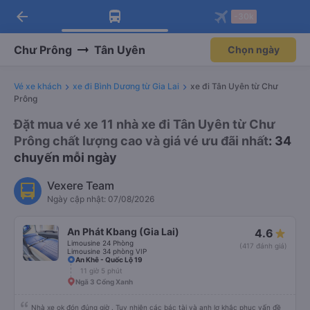
arrow_back
Tải app Vexere ngay!
Tải app Vexere
-30k
Mở app
Mở app
Nhận ưu đãi thành viên độc
-30k/ghế khi đặt vé máy bay qua
quyền
app
Chư Prông
Tân Uyên
Chọn ngày
Vé xe khách
xe đi Bình Dương từ Gia Lai
xe đi Tân Uyên từ Chư
Prông
Đặt mua vé xe 11 nhà xe đi Tân Uyên từ Chư
Prông chất lượng cao và giá vé ưu đãi nhất
: 34
chuyến mỗi ngày
Vexere Team
Ngày cập nhật: 07/08/2026
An Phát Kbang (Gia Lai)
4.6
Limousine 24 Phòng
(417 đánh giá)
Limousine 34 phòng VIP
An Khê - Quốc Lộ 19
11 giờ 5 phút
Ngã 3 Cổng Xanh
Nhà xe ok đón đúng giờ . Tuy nhiên các bác tài và anh lơ khắc phục vấn đề