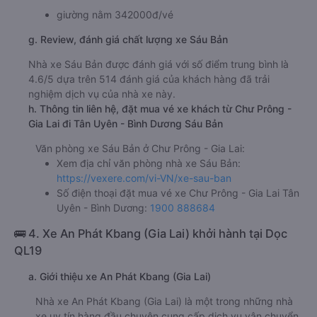
giường nằm 342000đ/vé
g. Review, đánh giá chất lượng xe Sáu Bản
Nhà xe Sáu Bản được đánh giá với số điểm trung bình là
4.6/5 dựa trên 514 đánh giá của khách hàng đã trải
nghiệm dịch vụ của nhà xe này.
h. Thông tin liên hệ, đặt mua vé xe khách từ Chư Prông -
Gia Lai đi Tân Uyên - Bình Dương Sáu Bản
Văn phòng xe Sáu Bản ở Chư Prông - Gia Lai:
Xem địa chỉ văn phòng nhà xe Sáu Bản:
https://vexere.com/vi-VN/xe-sau-ban
Số điện thoại đặt mua vé xe Chư Prông - Gia Lai Tân
Uyên - Bình Dương:
1900 888684
🚌 4. Xe An Phát Kbang (Gia Lai) khởi hành tại Dọc
QL19
a. Giới thiệu xe An Phát Kbang (Gia Lai)
Nhà xe An Phát Kbang (Gia Lai) là một trong những nhà
xe uy tín hàng đầu chuyên cung cấp dịch vụ vận chuyển