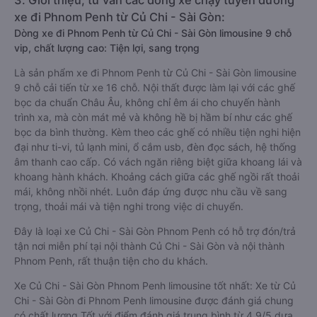
3. Giới thiệu, tư vấn các dòng xe chạy tuyến đường
xe đi Phnom Penh từ Củ Chi - Sài Gòn:
Dòng xe đi Phnom Penh từ Củ Chi - Sài Gòn limousine 9 chỗ
vip, chất lượng cao: Tiện lợi, sang trọng
Là sản phẩm xe đi Phnom Penh từ Củ Chi - Sài Gòn limousine
9 chỗ cải tiến từ xe 16 chỗ. Nội thất được làm lại với các ghế
bọc da chuẩn Châu Âu, không chỉ êm ái cho chuyến hành
trình xa, mà còn mát mẻ và không hề bị hầm bí như các ghế
bọc da bình thường. Kèm theo các ghế có nhiều tiện nghi hiện
đại như ti-vi, tủ lạnh mini, ổ cắm usb, đèn đọc sách, hệ thống
âm thanh cao cấp. Có vách ngăn riêng biệt giữa khoang lái và
khoang hành khách. Khoảng cách giữa các ghế ngồi rất thoải
mái, không nhồi nhét. Luôn đáp ứng được nhu cầu về sang
trọng, thoải mái và tiện nghi trong việc di chuyển.
Đây là loại xe Củ Chi - Sài Gòn Phnom Penh có hỗ trợ đón/trả
tận nơi miễn phí tại nội thành Củ Chi - Sài Gòn và nội thành
Phnom Penh, rất thuận tiện cho du khách.
Xe Củ Chi - Sài Gòn Phnom Penh limousine tốt nhất: Xe từ Củ
Chi - Sài Gòn đi Phnom Penh limousine được đánh giá chung
có chất lượng Tốt với điểm đánh giá trung bình từ 4.9/5 dựa