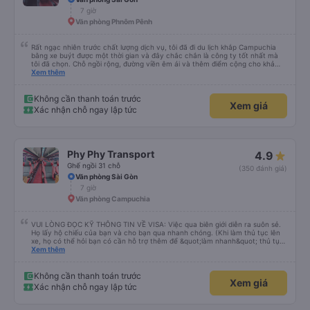
không gì sánh bằng!
7 giờ
Văn phòng Phnôm Pênh
Rất ngạc nhiên trước chất lượng dịch vụ, tôi đã đi du lịch khắp Campuchia
bằng xe buýt được một thời gian và đây chắc chắn là công ty tốt nhất mà
tôi đã chọn. Chỗ ngồi rộng, đường viền êm ái và thêm điểm cộng cho khả
năng nằm. (Bạn có thể không hiểu mọi chuyện xảy ra ở biên giới, với hộ
Xem thêm
chiếu và mọi thứ nhưng bạn chỉ cần tin tưởng vào quy trình và làm theo
nhóm) 10/10
Không cần thanh toán trước
Xem giá
Xác nhận chỗ ngay lập tức
Phy Phy Transport
4.9
Ghế ngồi 31 chỗ
(350 đánh giá)
Văn phòng Sài Gòn
7 giờ
Văn phòng Campuchia
VUI LÒNG ĐỌC KỸ THÔNG TIN VỀ VISA: Việc qua biên giới diễn ra suôn sẻ.
Họ lấy hộ chiếu của bạn và cho bạn qua nhanh chóng. (Khi làm thủ tục lên
xe, họ có thể hỏi bạn có cần hỗ trợ thêm để &quot;làm nhanh&quot; thủ tục
visa và qua biên giới không - với một khoản phí phụ thu cho công ty xe buýt.
Xem thêm
Điều này là TÙY CHỌN và theo kinh nghiệm của tôi thì không cần thiết. Dù
sao thì họ cũng phải đợi bạn và việc qua biên giới và xin visa diễn ra rất suôn
sẻ và dễ dàng. Ngoài ra, một lưu ý nhỏ, visa kinh doanh là 35 đô la chứ
Không cần thanh toán trước
Xem giá
không phải 50 đô la và điều này đã được lực lượng tuần tra biên giới xác
Xác nhận chỗ ngay lập tức
nhận. Tôi không hiểu tại sao một người từ công ty xe buýt này ở biên giới lại
cố gắng thuyết phục chúng tôi rằng nó là 50 đô la và cười khi biết chúng tôi
chỉ trả 35 đô la. Anh ta nhất quyết muốn giúp đỡ và hướng dẫn chúng tôi