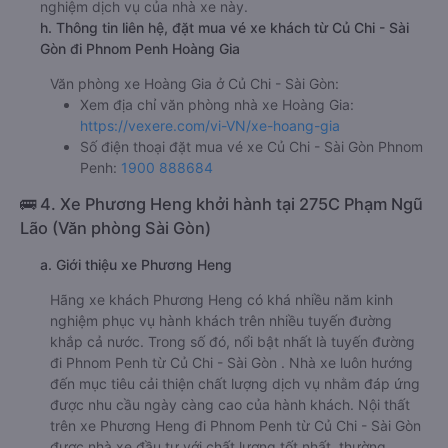
nghiệm dịch vụ của nhà xe này.
h. Thông tin liên hệ, đặt mua vé xe khách từ Củ Chi - Sài
Gòn đi Phnom Penh Hoàng Gia
Văn phòng xe Hoàng Gia ở Củ Chi - Sài Gòn:
Xem địa chỉ văn phòng nhà xe Hoàng Gia:
https://vexere.com/vi-VN/xe-hoang-gia
Số điện thoại đặt mua vé xe Củ Chi - Sài Gòn Phnom
Penh:
1900 888684
🚌 4. Xe Phương Heng khởi hành tại 275C Phạm Ngũ
Lão (Văn phòng Sài Gòn)
a. Giới thiệu xe Phương Heng
Hãng xe khách Phương Heng có khá nhiều năm kinh
nghiệm phục vụ hành khách trên nhiều tuyến đường
khắp cả nước. Trong số đó, nổi bật nhất là tuyến đường
đi Phnom Penh từ Củ Chi - Sài Gòn . Nhà xe luôn hướng
đến mục tiêu cải thiện chất lượng dịch vụ nhằm đáp ứng
được nhu cầu ngày càng cao của hành khách. Nội thất
trên xe Phương Heng đi Phnom Penh từ Củ Chi - Sài Gòn
được nhà xe đầu tư với chất lượng tốt nhất, thường