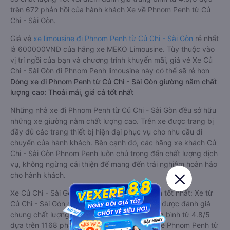
trên 672 phản hồi của hành khách Xe về Phnom Penh từ Củ
Chi - Sài Gòn.
Giá vé
xe limousine đi Phnom Penh từ Củ Chi - Sài Gòn
rẻ nhất
là 600000VND của hãng xe MEKO Limousine. Tùy thuộc vào
vị trí ngồi của bạn và chương trình khuyến mãi, giá vé Xe Củ
Chi - Sài Gòn đi Phnom Penh limousine này có thể sẽ rẻ hơn
Dòng xe đi Phnom Penh từ Củ Chi - Sài Gòn giường nằm chất
lượng cao: Thoải mái, giá cả tốt nhất
Những nhà xe đi Phnom Penh từ Củ Chi - Sài Gòn đều sở hữu
những xe giường nằm chất lượng cao. Trên xe được trang bị
đầy đủ các trang thiết bị hiện đại phục vụ cho nhu cầu di
chuyển của hành khách. Bên cạnh đó, các hãng xe khách Củ
Chi - Sài Gòn Phnom Penh luôn chú trọng đến chất lượng dịch
vụ, không ngừng cải thiện để mang đến trải nghiệm hoàn hảo
cho hành khách.
Xe Củ Chi - Sài Gòn Phnom Penh giường nằm tốt nhất: Xe từ
Củ Chi - Sài Gòn đi Phnom Penh giường nằm được đánh giá
chung chất lượng Tốt với điểm đánh giá trung bình từ 4.8/5
dựa trên 1168 phản hồi của hành khách Xe về Phnom Penh từ