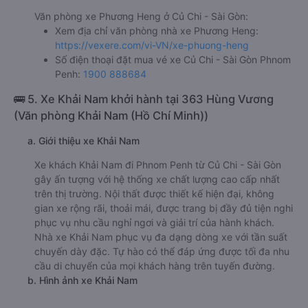
Văn phòng xe Phương Heng ở Củ Chi - Sài Gòn:
Xem địa chỉ văn phòng nhà xe Phương Heng:
https://vexere.com/vi-VN/xe-phuong-heng
Số điện thoại đặt mua vé xe Củ Chi - Sài Gòn Phnom
Penh:
1900 888684
🚌 5. Xe Khải Nam khởi hành tại 363 Hùng Vương
(Văn phòng Khải Nam (Hồ Chí Minh))
a. Giới thiệu xe Khải Nam
Xe khách Khải Nam đi Phnom Penh từ Củ Chi - Sài Gòn
gây ấn tượng với hệ thống xe chất lượng cao cấp nhất
trên thị trường. Nội thất được thiết kế hiện đại, không
gian xe rộng rãi, thoải mái, được trang bị đầy đủ tiện nghi
phục vụ nhu cầu nghỉ ngơi và giải trí của hành khách.
Nhà xe Khải Nam phục vụ đa dạng dòng xe với tần suất
chuyến dày đặc. Tự hào có thể đáp ứng được tối đa nhu
cầu di chuyển của mọi khách hàng trên tuyến đường.
b. Hình ảnh xe Khải Nam