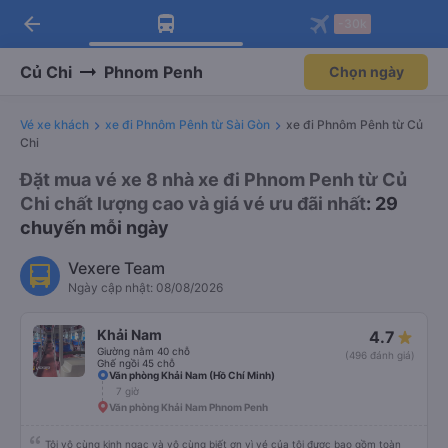
arrow_back
Tải app Vexere ngay!
Tải app Vexere
-30k
Mở app
Mở app
Nhận ưu đãi thành viên độc
-30k/ghế khi đặt vé máy bay qua
quyền
app
Củ Chi
Phnom Penh
Chọn ngày
Vé xe khách
xe đi Phnôm Pênh từ Sài Gòn
xe đi Phnôm Pênh từ Củ
Chi
Đặt mua vé xe 8 nhà xe đi Phnom Penh từ Củ
Chi chất lượng cao và giá vé ưu đãi nhất
: 29
chuyến mỗi ngày
Vexere Team
Ngày cập nhật: 08/08/2026
Khải Nam
4.7
Giường nằm 40 chỗ
(496 đánh giá)
Ghế ngồi 45 chỗ
Văn phòng Khải Nam (Hồ Chí Minh)
7 giờ
Văn phòng Khải Nam Phnom Penh
Tôi vô cùng kinh ngạc và vô cùng biết ơn vì vé của tôi được bao gồm toàn