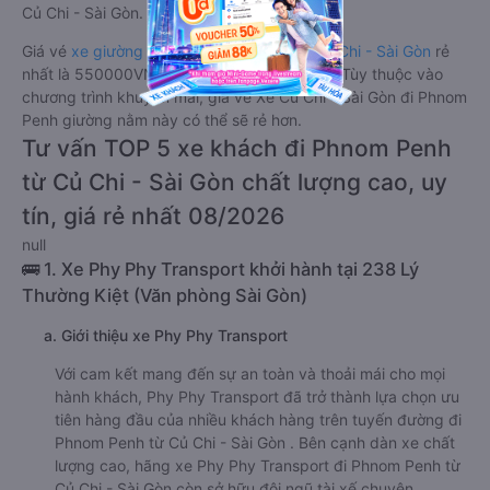
Củ Chi - Sài Gòn.
Giá vé
xe giường nằm đi Phnom Penh từ Củ Chi - Sài Gòn
rẻ
nhất là 550000VND của hãng xe Khải Nam. Tùy thuộc vào
chương trình khuyến mãi, giá vé Xe Củ Chi - Sài Gòn đi Phnom
Penh giường nằm này có thể sẽ rẻ hơn.
Tư vấn TOP 5 xe khách đi Phnom Penh
từ Củ Chi - Sài Gòn chất lượng cao, uy
tín, giá rẻ nhất 08/2026
null
🚌 1. Xe Phy Phy Transport khởi hành tại 238 Lý
Thường Kiệt (Văn phòng Sài Gòn)
a. Giới thiệu xe Phy Phy Transport
Với cam kết mang đến sự an toàn và thoải mái cho mọi
hành khách, Phy Phy Transport đã trở thành lựa chọn ưu
tiên hàng đầu của nhiều khách hàng trên tuyến đường đi
Phnom Penh từ Củ Chi - Sài Gòn . Bên cạnh dàn xe chất
lượng cao, hãng xe Phy Phy Transport đi Phnom Penh từ
Củ Chi - Sài Gòn còn sở hữu đội ngũ tài xế chuyên