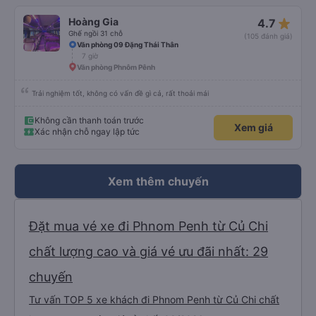
nhưng chúng tôi đã kiểm tra lại với lực lượng tuần tra và đúng là 35 đô la và
đó là số tiền chúng tôi đã trả. Hãy cẩn thận với điều này. Tuy nhiên, xe buýt
star_rate
Hoàng Gia
4.7
rất tuyệt. Cực kỳ thoải mái với nhiều chỗ để chân! Chỉ dừng lại hai lần (bao
gồm cả khi qua biên giới) trong 6,5 giờ để đi vệ sinh trong 5 phút. Khá khó
Ghế ngồi 31 chỗ
(105 đánh giá)
chịu đối với người có bàng quang nhỏ. Họ cũng cho chúng tôi đồ ăn nhẹ và
Văn phòng 09 Đặng Thái Thân
nước uống, điều này cũng rất tốt.)
7 giờ
Văn phòng Phnôm Pênh
Trải nghiệm tốt, không có vấn đề gì cả, rất thoải mái
Không cần thanh toán trước
Xem giá
Xác nhận chỗ ngay lập tức
Xem thêm chuyến
Đặt mua vé xe đi Phnom Penh từ Củ Chi
chất lượng cao và giá vé ưu đãi nhất: 29
chuyến
Tư vấn TOP 5 xe khách đi Phnom Penh từ Củ Chi chất