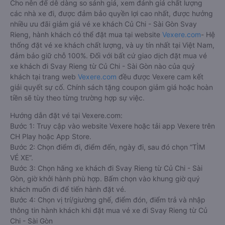
Cho nên để dễ dàng so sánh giá, xem đánh giá chất lượng
các nhà xe đi, được đảm bảo quyền lợi cao nhất, được hưởng
nhiều ưu đãi giảm giá vé xe khách Củ Chi - Sài Gòn Svay
Rieng, hành khách có thể đặt mua tại website
Vexere.com
- Hệ
thống đặt vé xe khách chất lượng, và uy tín nhất tại Việt Nam,
đảm bảo giữ chỗ 100%. Đối với bất cứ giao dịch đặt mua vé
xe khách đi Svay Rieng từ Củ Chi - Sài Gòn nào của quý
khách tại trang web
Vexere.com
đều được Vexere cam kết
giải quyết sự cố. Chính sách tặng coupon giảm giá hoặc hoàn
tiền sẽ tùy theo từng trường hợp sự việc.
Hướng dẫn đặt vé tại Vexere.com:
Bước 1: Truy cập vào website Vexere hoặc tải app Vexere trên
CH Play hoặc App Store.
Bước 2: Chọn điểm đi, điểm đến, ngày đi, sau đó chọn “TÌM
VÉ XE”.
Bước 3: Chọn hãng xe khách đi Svay Rieng từ Củ Chi - Sài
Gòn, giờ khởi hành phù hợp. Bấm chọn vào khung giờ quý
khách muốn đi để tiến hành đặt vé.
Bước 4: Chọn vị trí/giường ghế, điểm đón, điểm trả và nhập
thông tin hành khách khi đặt mua vé xe đi Svay Rieng từ Củ
Chi - Sài Gòn