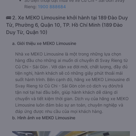
Số điện thoại đặt mua vé xe Củ Chi - Sài Gòn Svay
Rieng:
1900 888684
🚌 2. Xe MEKO Limousine khởi hành tại 189 Đào Duy
Từ, Phường 6, Quận 10, TP. Hồ Chí Minh (189 Đào
Duy Từ, Quận 10)
a. Giới thiệu xe MEKO Limousine
Nhà xe MEKO Limousine là một trong những lựa chọn
hàng đầu cho những ai muốn di chuyển đi Svay Rieng từ
Củ Chi - Sài Gòn . Với dàn xe đời mới, chất lượng, đầy đủ
tiện nghi, hành khách sẽ có những giây phút thoải mái
suốt hành trình. Bên cạnh đó, hãng xe MEKO Limousine đi
Svay Rieng từ Củ Chi - Sài Gòn còn có dịch vụ đón/trả
tận nơi tại hai đầu bến, giúp hành khách dễ dàng di
chuyển và tiết kiệm thời gian. Dịch vụ của hãng xe MEKO
Limousine luôn đảm bảo sự an toàn, chuyên nghiệp và
đáp ứng được nhu cầu của mọi khách hàng.
b. Hình ảnh xe MEKO Limousine