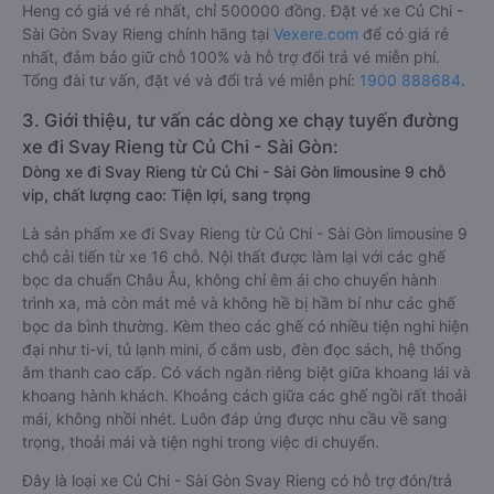
Heng có giá vé rẻ nhất, chỉ 500000 đồng. Đặt vé xe Củ Chi -
Sài Gòn Svay Rieng chính hãng tại
Vexere.com
để có giá rẻ
nhất, đảm bảo giữ chỗ 100% và hỗ trợ đổi trả vé miễn phí.
Tổng đài tư vấn, đặt vé và đổi trả vé miễn phí:
1900 888684
.
3. Giới thiệu, tư vấn các dòng xe chạy tuyến đường
xe đi Svay Rieng từ Củ Chi - Sài Gòn:
Dòng xe đi Svay Rieng từ Củ Chi - Sài Gòn limousine 9 chỗ
vip, chất lượng cao: Tiện lợi, sang trọng
Là sản phẩm xe đi Svay Rieng từ Củ Chi - Sài Gòn limousine 9
chỗ cải tiến từ xe 16 chỗ. Nội thất được làm lại với các ghế
bọc da chuẩn Châu Âu, không chỉ êm ái cho chuyến hành
trình xa, mà còn mát mẻ và không hề bị hầm bí như các ghế
bọc da bình thường. Kèm theo các ghế có nhiều tiện nghi hiện
đại như ti-vi, tủ lạnh mini, ổ cắm usb, đèn đọc sách, hệ thống
âm thanh cao cấp. Có vách ngăn riêng biệt giữa khoang lái và
khoang hành khách. Khoảng cách giữa các ghế ngồi rất thoải
mái, không nhồi nhét. Luôn đáp ứng được nhu cầu về sang
trọng, thoải mái và tiện nghi trong việc di chuyển.
Đây là loại xe Củ Chi - Sài Gòn Svay Rieng có hỗ trợ đón/trả