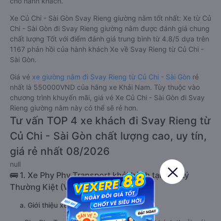
cho hành khách.
Xe Củ Chi - Sài Gòn Svay Rieng giường nằm tốt nhất: Xe từ Củ
Chi - Sài Gòn đi Svay Rieng giường nằm được đánh giá chung
chất lượng Tốt với điểm đánh giá trung bình từ 4.8/5 dựa trên
1167 phản hồi của hành khách Xe về Svay Rieng từ Củ Chi -
Sài Gòn.
Giá vé
xe giường nằm đi Svay Rieng từ Củ Chi - Sài Gòn
rẻ
nhất là 550000VND của hãng xe Khải Nam. Tùy thuộc vào
chương trình khuyến mãi, giá vé Xe Củ Chi - Sài Gòn đi Svay
Rieng giường nằm này có thể sẽ rẻ hơn.
Tư vấn TOP 4 xe khách đi Svay Rieng từ
Củ Chi - Sài Gòn chất lượng cao, uy tín,
giá rẻ nhất 08/2026
null
🚌 1. Xe Phy Phy Transport khởi hành tại 238 Lý
Thường Kiệt (Văn phòng Sài Gòn)
a. Giới thiệu xe Phy Phy Transport