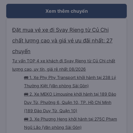
nhưng chúng tôi đã kiểm tra lại với lực lượng tuần tra và đúng là 35 đô la và
đó là số tiền chúng tôi đã trả. Hãy cẩn thận với điều này. Tuy nhiên, xe buýt
rất tuyệt. Cực kỳ thoải mái với nhiều chỗ để chân! Chỉ dừng lại hai lần (bao
Xem thêm chuyến
gồm cả khi qua biên giới) trong 6,5 giờ để đi vệ sinh trong 5 phút. Khá khó
chịu đối với người có bàng quang nhỏ. Họ cũng cho chúng tôi đồ ăn nhẹ và
nước uống, điều này cũng rất tốt.)
Đặt mua vé xe đi Svay Rieng từ Củ Chi
chất lượng cao và giá vé ưu đãi nhất: 27
chuyến
Tư vấn TOP 4 xe khách đi Svay Rieng từ Củ Chi chất
lượng cao, uy tín, giá rẻ nhất 08/2026
🚌 1. Xe Phy Phy Transport khởi hành tại 238 Lý
Thường Kiệt (Văn phòng Sài Gòn)
🚌 2. Xe MEKO Limousine khởi hành tại 189 Đào
Duy Từ, Phường 6, Quận 10, TP. Hồ Chí Minh
(189 Đào Duy Từ, Quận 10)
🚌 3. Xe Phương Heng khởi hành tại 275C Phạm
Ngũ Lão (Văn phòng Sài Gòn)