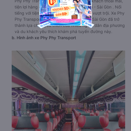
Phy Phy Transport cung cấp dịch vụ xe khách thoải mái,
tiện lợi hàng đầu đi Svay Rieng từ Củ Chi - Sài Gòn . Nổi
tiếng với tiện nghi sang trọng và dịch vụ vượt trội. Xe Phy
Phy Transport đi Svay Rieng từ Củ Chi - Sài Gòn đã trở
thành lựa chọn yêu thích của nhiều người dân địa phương
và du khách yêu thích khám phá tuyến đường này.
b. Hình ảnh xe Phy Phy Transport