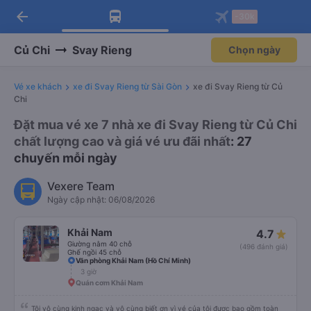
arrow_back
Tải app Vexere ngay!
Tải app Vexere
-30k
Mở app
Mở app
Nhận ưu đãi thành viên độc
-30k/ghế khi đặt vé máy bay qua
quyền
app
Củ Chi
Svay Rieng
Chọn ngày
Vé xe khách
xe đi Svay Rieng từ Sài Gòn
xe đi Svay Rieng từ Củ
Chi
Đặt mua vé xe 7 nhà xe đi Svay Rieng từ Củ Chi
chất lượng cao và giá vé ưu đãi nhất
: 27
chuyến mỗi ngày
Vexere Team
Ngày cập nhật: 06/08/2026
Khải Nam
4.7
Giường nằm 40 chỗ
(496 đánh giá)
Ghế ngồi 45 chỗ
Văn phòng Khải Nam (Hồ Chí Minh)
3 giờ
Quán cơm Khải Nam
Tôi vô cùng kinh ngạc và vô cùng biết ơn vì vé của tôi được bao gồm toàn