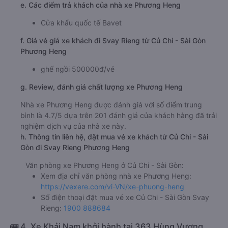
e. Các điểm trả khách của nhà xe Phương Heng
Cửa khẩu quốc tế Bavet
f. Giá vé giá xe khách đi Svay Rieng từ Củ Chi - Sài Gòn
Phương Heng
ghế ngồi 500000đ/vé
g. Review, đánh giá chất lượng xe Phương Heng
Nhà xe Phương Heng được đánh giá với số điểm trung
bình là 4.7/5 dựa trên 201 đánh giá của khách hàng đã trải
nghiệm dịch vụ của nhà xe này.
h. Thông tin liên hệ, đặt mua vé xe khách từ Củ Chi - Sài
Gòn đi Svay Rieng Phương Heng
Văn phòng xe Phương Heng ở Củ Chi - Sài Gòn:
Xem địa chỉ văn phòng nhà xe Phương Heng:
https://vexere.com/vi-VN/xe-phuong-heng
Số điện thoại đặt mua vé xe Củ Chi - Sài Gòn Svay
Rieng:
1900 888684
🚌 4. Xe Khải Nam khởi hành tại 363 Hùng Vương