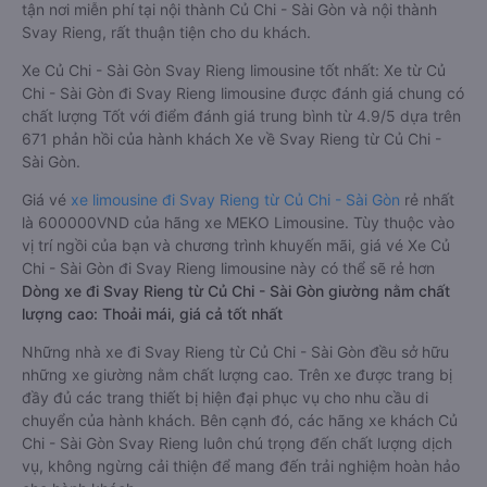
tận nơi miễn phí tại nội thành Củ Chi - Sài Gòn và nội thành
Svay Rieng, rất thuận tiện cho du khách.
Xe Củ Chi - Sài Gòn Svay Rieng limousine tốt nhất: Xe từ Củ
Chi - Sài Gòn đi Svay Rieng limousine được đánh giá chung có
chất lượng Tốt với điểm đánh giá trung bình từ 4.9/5 dựa trên
671 phản hồi của hành khách Xe về Svay Rieng từ Củ Chi -
Sài Gòn.
Giá vé
xe limousine đi Svay Rieng từ Củ Chi - Sài Gòn
rẻ nhất
là 600000VND của hãng xe MEKO Limousine. Tùy thuộc vào
vị trí ngồi của bạn và chương trình khuyến mãi, giá vé Xe Củ
Chi - Sài Gòn đi Svay Rieng limousine này có thể sẽ rẻ hơn
Dòng xe đi Svay Rieng từ Củ Chi - Sài Gòn giường nằm chất
lượng cao: Thoải mái, giá cả tốt nhất
Những nhà xe đi Svay Rieng từ Củ Chi - Sài Gòn đều sở hữu
những xe giường nằm chất lượng cao. Trên xe được trang bị
đầy đủ các trang thiết bị hiện đại phục vụ cho nhu cầu di
chuyển của hành khách. Bên cạnh đó, các hãng xe khách Củ
Chi - Sài Gòn Svay Rieng luôn chú trọng đến chất lượng dịch
vụ, không ngừng cải thiện để mang đến trải nghiệm hoàn hảo