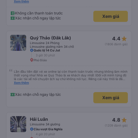
thử 1 lần cho biết. Có thể do tôi may mắn, tôi đã 0 gặp phải những điều tệ
Xem thêm
hại nào. Tuy nhiên, chuyến đi sẽ trọn vẹn hơn, nếu như anh phụ xe nhiệt
tình, có trách nhiệm đừng nói chuyện điện thoại quá nhiều và ầm ỉ suốt 1
quảng đường đầu. Tôi sẽ tiếp tục ủng hộ nhà xe. Hy vọng lần sau sẽ tốt hơn.
Không cần thanh toán trước
Xem giá
Chân thành cám ơn nhà xe.
Xác nhận chỗ ngay lập tức
star_rate
Quý Thảo (Đắk Lắk)
4.4
Limousine 24 Phòng
(1806 đánh giá)
Limousine giường nằm 34 chỗ
Quốc lộ 14 Cư Jut
3 giờ 30 phút
Phú Giáo
Lần đầu tiên đặt vé xe online lại còn thanh toán trước nhưng không làm mình
thất vọng nha! Nhà xe Quý Thảo là xe khách duy nhất (Đối với mình từng đi)
là các tài xế nói chuyện lịch sự chứ không nói tục. Riêng cái này thôi là đã
đánh giá 5 sao rồi. Chú tài xế còn uống pepsi rất dễ thương chứ không có
Xem thêm
hút thuốc phè phè như các xe khác. Đón trả đúng điểm. Được nằm đúng
giường đã đặt. Nói chung 10 điểm.
Xác nhận chỗ ngay lập tức
Xem giá
star_rate
Hải Luân
4.8
Limousine 34 giường
(1209 đánh giá)
Cầu vượt Gia Nghĩa
4 giờ 20 phút