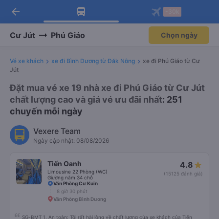
arrow_back
Tải app Vexere ngay!
Tải app Vexere
-30k
Mở app
Mở app
Nhận ưu đãi thành viên độc
-30k/ghế khi đặt vé máy bay qua
quyền
app
Cư Jút
Phú Giáo
Chọn ngày
Vé xe khách
xe đi Bình Dương từ Đăk Nông
xe đi Phú Giáo từ Cư
Jút
Đặt mua vé xe 19 nhà xe đi Phú Giáo từ Cư Jút
chất lượng cao và giá vé ưu đãi nhất
: 251
chuyến mỗi ngày
Vexere Team
Ngày cập nhật: 08/08/2026
Tiến Oanh
4.8
Limousine 22 Phòng (WC)
(15125 đánh giá)
Giường nằm 34 chỗ
Văn Phòng Cư Kuin
8 giờ 30 phút
Văn Phòng Bình Dương
SG-BMT 1. An toàn: Tôi rất hài lòng về chất lượng của xe khách của Tiến