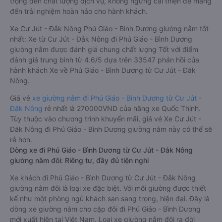
trọng đến chất lượng dịch vụ, không ngừng cải thiện để mang
đến trải nghiệm hoàn hảo cho hành khách.
Xe Cư Jút - Đắk Nông Phú Giáo - Bình Dương giường nằm tốt
nhất: Xe từ Cư Jút - Đắk Nông đi Phú Giáo - Bình Dương
giường nằm được đánh giá chung chất lượng Tốt với điểm
đánh giá trung bình từ 4.6/5 dựa trên 33547 phản hồi của
hành khách Xe về Phú Giáo - Bình Dương từ Cư Jút - Đắk
Nông.
Giá vé
xe giường nằm đi Phú Giáo - Bình Dương từ Cư Jút -
Đắk Nông
rẻ nhất là 270000VND của hãng xe Quốc Thịnh.
Tùy thuộc vào chương trình khuyến mãi, giá vé Xe Cư Jút -
Đắk Nông đi Phú Giáo - Bình Dương giường nằm này có thể sẽ
rẻ hơn.
Dòng xe đi Phú Giáo - Bình Dương từ Cư Jút - Đắk Nông
giường nằm đôi: Riêng tư, đầy đủ tiện nghi
Xe khách đi Phú Giáo - Bình Dương từ Cư Jút - Đắk Nông
giường nằm đôi là loại xe đặc biệt. Với mỗi giường được thiết
kế như một phòng ngủ khách sạn sang trọng, hiện đại. Đây là
dòng xe giường nằm cho cặp đôi đi Phú Giáo - Bình Dương
mới xuất hiện tại Việt Nam. Loại xe giường nằm đôi ra đời