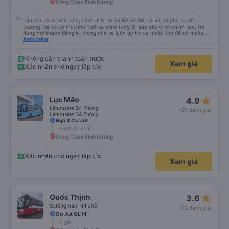
Cổng Chào Bình Dương
Lần đầu đi xe Hải Luân, mình đi từ Buôn Hồ vô SG, tài xế và phụ xe dễ
thương. Xe ko có mùi như 1 số xe mình từng đi, sắp xếp vị trí chính xác, trả
đúng nơi khách đăng kí. Mong nhà xe luôn uy tín và nhiệt tình để có nhiều
khách hàng hơn nữa
Xem thêm
Không cần thanh toán trước
Xem giá
Xác nhận chỗ ngay lập tức
star_rate
Lục Mão
4.9
Limousine 24 Phòng
(21 đánh giá)
Limousine 34 Phòng
Ngã 3 Cư Jút
6 giờ 45 phút
Cổng Chào Bình Dương
Xác nhận chỗ ngay lập tức
Xem giá
star_rate
Quốc Thịnh
3.6
Giường nằm 44 chỗ
(72 đánh giá)
Cư Jut QL14
7 giờ