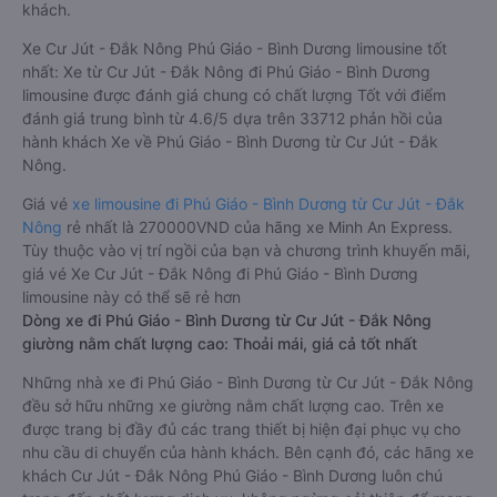
khách.
Xe Cư Jút - Đắk Nông Phú Giáo - Bình Dương limousine tốt
nhất: Xe từ Cư Jút - Đắk Nông đi Phú Giáo - Bình Dương
limousine được đánh giá chung có chất lượng Tốt với điểm
đánh giá trung bình từ 4.6/5 dựa trên 33712 phản hồi của
hành khách Xe về Phú Giáo - Bình Dương từ Cư Jút - Đắk
Nông.
Giá vé
xe limousine đi Phú Giáo - Bình Dương từ Cư Jút - Đắk
Nông
rẻ nhất là 270000VND của hãng xe Minh An Express.
Tùy thuộc vào vị trí ngồi của bạn và chương trình khuyến mãi,
giá vé Xe Cư Jút - Đắk Nông đi Phú Giáo - Bình Dương
limousine này có thể sẽ rẻ hơn
Dòng xe đi Phú Giáo - Bình Dương từ Cư Jút - Đắk Nông
giường nằm chất lượng cao: Thoải mái, giá cả tốt nhất
Những nhà xe đi Phú Giáo - Bình Dương từ Cư Jút - Đắk Nông
đều sở hữu những xe giường nằm chất lượng cao. Trên xe
được trang bị đầy đủ các trang thiết bị hiện đại phục vụ cho
nhu cầu di chuyển của hành khách. Bên cạnh đó, các hãng xe
khách Cư Jút - Đắk Nông Phú Giáo - Bình Dương luôn chú