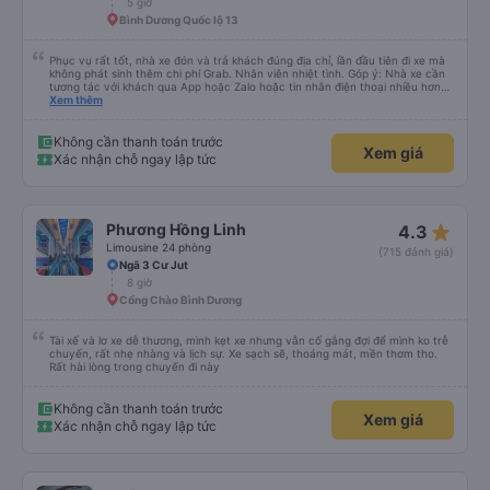
5 giờ
Bình Dương Quốc lộ 13
Phục vụ rất tốt, nhà xe đón và trả khách đúng địa chỉ, lần đầu tiên đi xe mà
không phát sinh thêm chi phí Grab. Nhân viên nhiệt tình. Góp ý: Nhà xe cần
tương tác với khách qua App hoặc Zalo hoặc tin nhắn điện thoại nhiều hơn
nữa để hành khách yên tâm đặc biệt là khách đặt vé qua App. Chân thành
Xem thêm
cảm ơn, lần sau đặt vé lại
Không cần thanh toán trước
Xem giá
Xác nhận chỗ ngay lập tức
star_rate
Phương Hồng Linh
4.3
Limousine 24 phòng
(715 đánh giá)
Ngã 3 Cư Jut
8 giờ
Cổng Chào Bình Dương
Tài xế và lơ xe dễ thương, mình kẹt xe nhưng vẫn cố gắng đợi để mình ko trễ
chuyến, rất nhẹ nhàng và lịch sự. Xe sạch sẽ, thoáng mát, mền thơm tho.
Rất hài lòng trong chuyến đi này
Không cần thanh toán trước
Xem giá
Xác nhận chỗ ngay lập tức