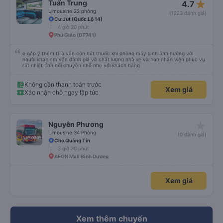
star_rate
Tuấn Trung
4.7
Limousine 22 phòng
(1223 đánh giá)
Cư Jut (Quốc Lộ 14)
4 giờ 20 phút
Phú Giáo (DT741)
e góp ý thêm tí là vẫn còn hút thuốc khi phòng máy lạnh ảnh hưởng với
người khác em vẫn đánh giá về chất lượng nhà xe và bạn nhân viên phục vụ
rất nhiệt tình nói chuyện nhỏ nhẹ với khách hàng
Không cần thanh toán trước
Xem giá
Xác nhận chỗ ngay lập tức
star_rate
Nguyên Phương
Limousine 34 Phòng
(0 đánh giá)
Chợ Quảng Tín
3 giờ 30 phút
AEON Mall Bình Dương
Xem giá
Xem thêm chuyến