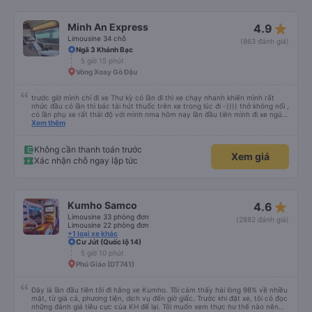
star_rate
Minh An Express
4.9
Limousine 34 chỗ
(863 đánh giá)
Ngã 3 Khánh Bạc
5 giờ 15 phút
Vòng Xoay Gò Đậu
trước giờ mình chỉ đi xe Thư kỳ có lần đi thì xe chạy nhanh khiến mình rất
nhức đầu có lần thì bác tài hút thuốc trên xe trong lúc đi -)))) thở không nổi ,
có lần phụ xe rất thái độ với mình nma hôm nay lần đầu tiên mình đi xe ngủ
rất ngon chạy êm lắm phải nói là đã bác tài và anh phụ xe còn dễ thương
Xem thêm
nữa Mn thân thiện lắm còn tâm lý nữa chúc những chuyến đi của nhà xe
Minh An thư kỳ luôn luôn bình an và suôn sẻ ạ
Không cần thanh toán trước
Xem giá
Xác nhận chỗ ngay lập tức
star_rate
Kumho Samco
4.6
Limousine 33 phòng đơn
(2882 đánh giá)
Limousine 22 phòng đơn
+1 loại xe khác
Cư Jút (Quốc lộ 14)
5 giờ 10 phút
Phú Giáo (DT741)
Đây là lần đầu tiên tôi đi hãng xe Kumho. Tôi cảm thấy hài lòng 98% về nhiều
mặt, từ giá cả, phương tiện, dịch vụ đến giờ giấc. Trước khi đặt xe, tôi có đọc
những đánh giá tiêu cực của KH để lại. Tôi muốn xem thực hư thế nào nên