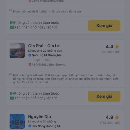
Cổng chào Bình Dương
Nhân viên nhiệt tình,thân thiện,xe chạy đúng giờ
Không cần thanh toán trước
Xem giá
Xác nhận chỗ ngay lập tức
star_rate
Gia Phú - Gia Lai
4.4
Limousine 22 phòng đơn
(137 đánh giá)
Quốc Lộ 14 Gia Nghĩa
5 giờ 10 phút
AEON MALL Bình Dương.
Nhìn chung là rất okie. Đặt vé qau app nhiều phương thức thanh toán, dễ
dàng, rõ ràng dễ hiểu. đến gần ngày thì nhà xe gọi điện thoại xác nhận. Đến
quầy đổi vé và ra xe thôi.
Không cần thanh toán trước
Xem giá
Xác nhận chỗ ngay lập tức
star_rate
Nguyên Dịu
4.9
Limousine 34 phòng
(762 đánh giá)
Đắk Nông Quốc lộ 14