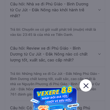
Câu hỏi: Nhà xe đi Phú Giáo - Bình Dương
từ Cư Jút - Đắk Nông nào khởi hành trễ
nhất?
Trả lời: Chuyến xe có giờ xuất phát trễ (muộn) nhất là
vào lúc 23:45 là của nhà xe Tiến Oanh.
Câu hỏi: Review xe đi Phú Giáo - Bình
Dương từ Cư Jút - Đắk Nông nào có chất
lượng tốt, xuất sắc, cao cấp nhất?
Trả lời: Những hãng xe đi Cư Jút - Đắk Nông Phú Giáo -
Bình Dương chất lượng tốt, xuất sắc, cao cấp nhất là
nhà xe Nguyên Phương đi Phú Giáo - Bình Dương từ Cư
Jút - Đắk Nông với điểm chất lượng là 4.9/5 dựa trên
761 đánh giá của khách hàng).
Câu hỏi: Có loại xe Cư Jút - Đắk Nông Phú