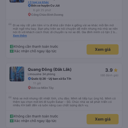
+3 loại xe khác
Bến xe huyện Cư Jút
6 giờ 25 phút
Cổng Chào Bình Dương
Đi xe này rất yên tâm vì tx đi khá cẩn thân k giống vài xe khác mỗi lần mở
mắt ngỡ như bay. Bạn phụ trên xe nói chuyện dễ mến nhưng mà nhà xe nên
nói rõ với khách cách thức di chuyển ra nơ xe đỗ. Gia đình mình có tận 2 bé
nhỏ tay xách nách mang mà mình bị xoay vòng vòng đi bộ đến khu đỗ xe thì
Xem thêm
chân chảy máo luôn é 🥲 còn lại 10 đỉm
Không cần thanh toán trước
Xem giá
Xác nhận chỗ ngay lập tức
Quang Đông (Đắk Lắk)
3.9
Limousine 34 phòng
(68 đánh giá)
Quốc lộ 26 - Uỷ ban xã Ea Tih
11 giờ
Bến xe Miền Tây
Nhà xe mới nhưng rất nhiệt tình, chu đáo. Mình sẽ tiếp tục ủng hộ. Mình có
thêm lựa chọn mới khi đi tuyến Eakar - SG. Chúc nhà xe sẽ phát triển có
nhiều KH biết đến và luôn nâng cao chất lượng dịch vụ.
Không cần thanh toán trước
Xem giá
Xác nhận chỗ ngay lập tức