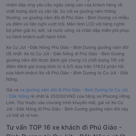
nhằm đáp ứng yêu cầu ngày càng cao của khách hàng về
chất lượng dịch vụ vận tải. So với xe giường nằm thông
thường, xe giường nằm đôi đi Phú Giáo - Bình Dương có nhiều
ưu điểm và tiện nghi vượt trội. Màn hình LCD với hàng nghìn
bộ phim giải trí, wifi, và nước uống và chăn đắp miễn phí phục
vụ hành khách suốt hành trình.
Xe Cư Jút - Đắk Nông Phú Giáo - Bình Dương giường nằm đôi
tốt nhất: Xe từ Cư Jút - Đắk Nông đi Phú Giáo - Bình Dương
giường nằm đôi được đánh giá chung có chất lượng Tốt với
điểm đánh giá trung bình từ 4.5/5 dựa trên 17633 phản hồi
của hành khách Xe về Phú Giáo - Bình Dương từ Cư Jút - Đắk
Nông.
Giá vé
xe giường nằm đôi đi Phú Giáo - Bình Dương từ Cư Jút
- Đắk Nông
rẻ nhất là 350000VND của hãng xe Phương Hồng
Linh. Tùy thuộc vào chương trình khuyến mãi, giá vé Xe Cư
Jút - Đắk Nông đi Phú Giáo - Bình Dương giường nằm đôi này
có thể sẽ rẻ hơn.
Tư vấn TOP 16 xe khách đi Phú Giáo -