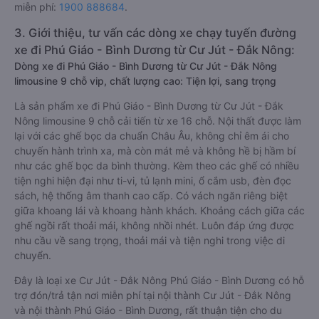
miễn phí:
1900 888684
.
3. Giới thiệu, tư vấn các dòng xe chạy tuyến đường
xe đi Phú Giáo - Bình Dương từ Cư Jút - Đắk Nông:
Dòng xe đi Phú Giáo - Bình Dương từ Cư Jút - Đắk Nông
limousine 9 chỗ vip, chất lượng cao: Tiện lợi, sang trọng
Là sản phẩm xe đi Phú Giáo - Bình Dương từ Cư Jút - Đắk
Nông limousine 9 chỗ cải tiến từ xe 16 chỗ. Nội thất được làm
lại với các ghế bọc da chuẩn Châu Âu, không chỉ êm ái cho
chuyến hành trình xa, mà còn mát mẻ và không hề bị hầm bí
như các ghế bọc da bình thường. Kèm theo các ghế có nhiều
tiện nghi hiện đại như ti-vi, tủ lạnh mini, ổ cắm usb, đèn đọc
sách, hệ thống âm thanh cao cấp. Có vách ngăn riêng biệt
giữa khoang lái và khoang hành khách. Khoảng cách giữa các
ghế ngồi rất thoải mái, không nhồi nhét. Luôn đáp ứng được
nhu cầu về sang trọng, thoải mái và tiện nghi trong việc di
chuyển.
Đây là loại xe Cư Jút - Đắk Nông Phú Giáo - Bình Dương có hỗ
trợ đón/trả tận nơi miễn phí tại nội thành Cư Jút - Đắk Nông
và nội thành Phú Giáo - Bình Dương, rất thuận tiện cho du