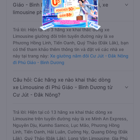
Giáo - Bình Dương dành cho cặp đôi, xe
limousine phòng đôi không?
Trả lời: Hiện tại có 3 hãng xe khai thác dòng xe
Limousine giường đôi trên tuyến đường này là xe
Phương Hồng Linh, Tiến Oanh, Quý Thảo (Đắk Lắk), bạn
có thể tham khảo thêm thông tin và đặt vé các nhà xe
này tại trang này:
Xe giường nằm đôi Cư Jút - Đắk Nông
đi Phú Giáo - Bình Dương
Câu hỏi: Các hãng xe nào khai thác dòng
xe Limousine đi Phú Giáo - Bình Dương từ
Cư Jút - Đắk Nông?
Trả lời: Hiện tại có 13 hãng xe khai thác dòng xe
Limousine trên tuyến đường này là xe Minh An Express,
Nguyên Dịu, Kumho Samco, Lục Mão, Phương Hồng
Linh, Tiến Oanh, Hải Luân, Cường Ny, Quang Đông (Đắk
Lắk), Quý Thảo (Đắk Lắk), Long Vân Limousine, Gia Phú