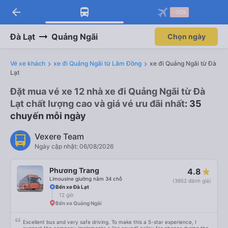
arrow_back
-30k
Đà Lạt
Quảng Ngãi
Chọn ngày
Vé xe khách
xe đi Quảng Ngãi từ Lâm Đồng
xe đi Quảng Ngãi từ Đà
Lạt
Đặt mua vé xe 12 nhà xe đi Quảng Ngãi từ Đà
Lạt chất lượng cao và giá vé ưu đãi nhất
: 35
chuyến mỗi ngày
Vexere Team
Ngày cập nhật: 06/08/2026
Phương Trang
4.8
Limousine giường nằm 34 chỗ
(3952 đánh giá)
Bến xe Đà Lạt
12 giờ
Bến xe Quảng Ngãi
Excellent bus and very safe driving. To make this a 5-star experience, I