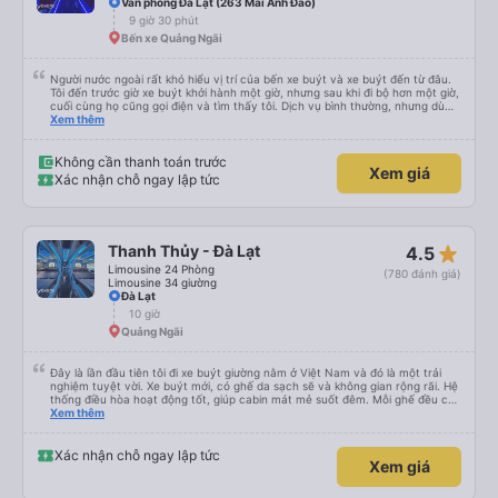
Văn phòng Đà Lạt (263 Mai Anh Đào)
9 giờ 30 phút
Bến xe Quảng Ngãi
Người nước ngoài rất khó hiểu vị trí của bến xe buýt và xe buýt đến từ đâu.
Tôi đến trước giờ xe buýt khởi hành một giờ, nhưng sau khi đi bộ hơn một giờ,
cuối cùng họ cũng gọi điện và tìm thấy tôi. Dịch vụ bình thường, nhưng dù
sao thì tôi ngủ ngon hơn ở khách sạn vì tôi rất thoải mái. Sẽ tuyệt hơn nếu
Xem thêm
tiếng còi xe bớt to hơn. Nhưng tôi thích nó nên tôi cho điểm tối đa. Cảm ơn
bạn rất nhiều.
Không cần thanh toán trước
Xem giá
Xác nhận chỗ ngay lập tức
star_rate
Thanh Thủy - Đà Lạt
4.5
Limousine 24 Phòng
(780 đánh giá)
Limousine 34 giường
Đà Lạt
10 giờ
Quảng Ngãi
Đây là lần đầu tiên tôi đi xe buýt giường nằm ở Việt Nam và đó là một trải
nghiệm tuyệt vời. Xe buýt mới, có ghế da sạch sẽ và không gian rộng rãi. Hệ
thống điều hòa hoạt động tốt, giúp cabin mát mẻ suốt đêm. Mỗi ghế đều có
rèm che để đảm bảo sự riêng tư và rèm cửa sổ tạo không gian tối, riêng tư
Xem thêm
sau khi tắt đèn. Tài xế đã làm việc rất tốt và hành trình bắt đầu sớm hơn 20
phút sau khi mọi người đã lên xe. Chúng tôi đến Đà Lạt sớm hơn dự kiến hai
giờ, đây là một bất ngờ thú vị. Xe buýt dừng lại để ăn tối và vệ sinh trong 30
Xác nhận chỗ ngay lập tức
Xem giá
phút vào khoảng 9 giờ tối — mặc dù tôi không khuyên bạn nên ăn tối ở đó.
Thay vào đó, hãy cân nhắc mang theo đồ ăn nhẹ hoặc bánh quy cho
chuyến đi. Ngoài ra, tránh uống quá nhiều nước sau điểm dừng đầu tiên vì sẽ