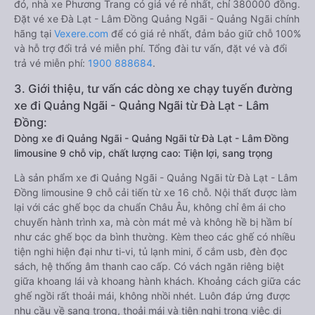
đó, nhà xe Phương Trang có giá vé rẻ nhất, chỉ 380000 đồng.
Đặt vé xe Đà Lạt - Lâm Đồng Quảng Ngãi - Quảng Ngãi chính
hãng tại
Vexere.com
để có giá rẻ nhất, đảm bảo giữ chỗ 100%
và hỗ trợ đổi trả vé miễn phí. Tổng đài tư vấn, đặt vé và đổi
trả vé miễn phí:
1900 888684
.
3. Giới thiệu, tư vấn các dòng xe chạy tuyến đường
xe đi Quảng Ngãi - Quảng Ngãi từ Đà Lạt - Lâm
Đồng:
Dòng xe đi Quảng Ngãi - Quảng Ngãi từ Đà Lạt - Lâm Đồng
limousine 9 chỗ vip, chất lượng cao: Tiện lợi, sang trọng
Là sản phẩm xe đi Quảng Ngãi - Quảng Ngãi từ Đà Lạt - Lâm
Đồng limousine 9 chỗ cải tiến từ xe 16 chỗ. Nội thất được làm
lại với các ghế bọc da chuẩn Châu Âu, không chỉ êm ái cho
chuyến hành trình xa, mà còn mát mẻ và không hề bị hầm bí
như các ghế bọc da bình thường. Kèm theo các ghế có nhiều
tiện nghi hiện đại như ti-vi, tủ lạnh mini, ổ cắm usb, đèn đọc
sách, hệ thống âm thanh cao cấp. Có vách ngăn riêng biệt
giữa khoang lái và khoang hành khách. Khoảng cách giữa các
ghế ngồi rất thoải mái, không nhồi nhét. Luôn đáp ứng được
nhu cầu về sang trọng, thoải mái và tiện nghi trong việc di