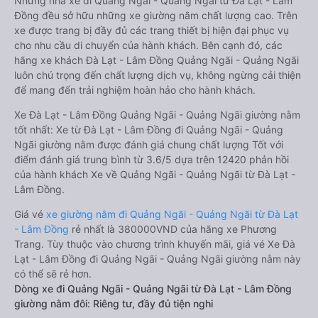
Những nhà xe đi Quảng Ngãi - Quảng Ngãi từ Đà Lạt - Lâm
Đồng đều sở hữu những xe giường nằm chất lượng cao. Trên
xe được trang bị đầy đủ các trang thiết bị hiện đại phục vụ
cho nhu cầu di chuyển của hành khách. Bên cạnh đó, các
hãng xe khách Đà Lạt - Lâm Đồng Quảng Ngãi - Quảng Ngãi
luôn chú trọng đến chất lượng dịch vụ, không ngừng cải thiện
để mang đến trải nghiệm hoàn hảo cho hành khách.
Xe Đà Lạt - Lâm Đồng Quảng Ngãi - Quảng Ngãi giường nằm
tốt nhất: Xe từ Đà Lạt - Lâm Đồng đi Quảng Ngãi - Quảng
Ngãi giường nằm được đánh giá chung chất lượng Tốt với
điểm đánh giá trung bình từ 3.6/5 dựa trên 12420 phản hồi
của hành khách Xe về Quảng Ngãi - Quảng Ngãi từ Đà Lạt -
Lâm Đồng.
Giá vé
xe giường nằm đi Quảng Ngãi - Quảng Ngãi từ Đà Lạt
- Lâm Đồng
rẻ nhất là 380000VND của hãng xe Phương
Trang. Tùy thuộc vào chương trình khuyến mãi, giá vé Xe Đà
Lạt - Lâm Đồng đi Quảng Ngãi - Quảng Ngãi giường nằm này
có thể sẽ rẻ hơn.
Dòng xe đi Quảng Ngãi - Quảng Ngãi từ Đà Lạt - Lâm Đồng
giường nằm đôi: Riêng tư, đầy đủ tiện nghi