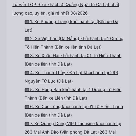
Спасибо на том,что хоть наш водитель на автостраде после выезда из
Tư vấn TOP 9 xe khách đi Quảng Ngãi từ Đà Lạt chất
города не сигналил. В целом, мне было комфортно спать, я
просыпалась дважды помимо остановок. Кстати,остановки водитель
lượng cao, uy tín, giá rẻ nhất 08/2026
громком объявляет, что удобно. Приехали мы раньше
запланированного времени на целый час! В целом, поездка была более
чем комфортная, она превзошла наши ожидания. Надеюсь, мой опыт и
🚌 1. Xe Phương Trang khởi hành tại (Bến xe Đà
отзыв поможет путешественникам определиться с выбором
транспорта и компании!
Lạt)
🚌 2. Xe Việt Lào (Đà Nẵng) khởi hành tại 1 Đường
Tô Hiến Thành (Bến xe liên tỉnh Đà Lạt)
🚌 3. Xe Xuân Hải khởi hành tại 01 Tô Hiến Thành
(Bến xe liên tỉnh Đà Lạt)
🚌 4. Xe Thanh Thủy - Đà Lạt khởi hành tại 296
Nguyên Tử Lực (Đà Lạt)
🚌 5. Xe Hùng Ban khởi hành tại 1 Đường Tô Hiến
Thành (Bến xe Liên tỉnh Đà Lạt)
🚌 6. Xe Cúc Tùng khởi hành tại 01 Tô Hiến Thành
(Bến xe liên tỉnh Đà Lạt)
🚌 7. Xe Quang Dũng VIP Limousine khởi hành tại
263 Mai Anh Đào (Văn phòng Đà Lạt (263 Mai