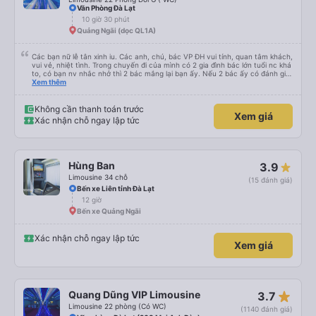
Văn Phòng Đà Lạt
10 giờ 30 phút
Quảng Ngãi (dọc QL1A)
Các bạn nữ lễ tân xinh iu. Các anh, chú, bác VP ĐH vui tính, quan tâm khách,
vui vẻ, nhiệt tình. Trong chuyến đi của mình có 2 gia đình bác lớn tuổi nc khá
to, có bạn nv nhắc nhở thì 2 bác mắng lại bạn ấy. Nếu 2 bác ấy có đánh giá
xấu thì mình ngược lại nha. Bạn ấy nhắc nhở rất đúng. 2 bác nói rất to. To
Xem thêm
đến lỗi mình ngủ còn mơ được câu chuyện các bác nói với nhau xuất hiện
trong giấc mơ của mình luôn. Nên nếu bạn ấy bị phản ánh thì đừng trừ lương
bạn ấy nha. Nếu bạn ấy bị trừ thì bảo bạn ấy liên hệ sđt của mình, mình hỗ
Không cần thanh toán trước
Xem giá
trợ ạ. Số mình đuôi 666, chuyến ĐH-NT ngày 16/1. À các bạn nữ lễ tân xinh
Xác nhận chỗ ngay lập tức
iu còn đổi cho mình phòng đơn sang đôi xong còn note là (một mình) yêu
luôn. Nhưng phòng đôi mà nằm một thì mỗi lần xe rẽ 1 cái là ✈️ Ít đi xe khách
nhưng đủ để đánh giá 10/10.
Hùng Ban
3.9
Limousine 34 chỗ
(15 đánh giá)
Bến xe Liên tỉnh Đà Lạt
12 giờ
Bến xe Quảng Ngãi
Xác nhận chỗ ngay lập tức
Xem giá
star_rate
Quang Dũng VIP Limousine
3.7
Limousine 22 phòng (Có WC)
(1140 đánh giá)