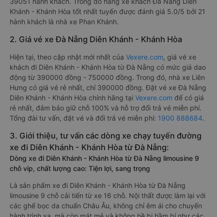
39051 hành khách. Trong đó hãng xe khách Đà Nẵng Diên
Khánh - Khánh Hòa tốt nhất tuyến được đánh giá 5.0/5 bởi 21
hành khách là nhà xe Phan Khánh.
2. Giá vé xe Đà Nẵng Diên Khánh - Khánh Hòa
Hiện tại, theo cập nhật mới nhất của
Vexere.com
, giá vé xe
khách đi Diên Khánh - Khánh Hòa từ Đà Nẵng có mức giá dao
động từ 390000 đồng - 750000 đồng. Trong đó, nhà xe Liên
Hưng có giá vé rẻ nhất, chỉ 390000 đồng. Đặt vé xe Đà Nẵng
Diên Khánh - Khánh Hòa chính hãng tại
Vexere.com
để có giá
rẻ nhất, đảm bảo giữ chỗ 100% và hỗ trợ đổi trả vé miễn phí.
Tổng đài tư vấn, đặt vé và đổi trả vé miễn phí:
1900 888684
.
3. Giới thiệu, tư vấn các dòng xe chạy tuyến đường
xe đi Diên Khánh - Khánh Hòa từ Đà Nẵng:
Dòng xe đi Diên Khánh - Khánh Hòa từ Đà Nẵng limousine 9
chỗ vip, chất lượng cao: Tiện lợi, sang trọng
Là sản phẩm xe đi Diên Khánh - Khánh Hòa từ Đà Nẵng
limousine 9 chỗ cải tiến từ xe 16 chỗ. Nội thất được làm lại với
các ghế bọc da chuẩn Châu Âu, không chỉ êm ái cho chuyến
hành trình xa, mà còn mát mẻ và không hề bị hầm bí như các