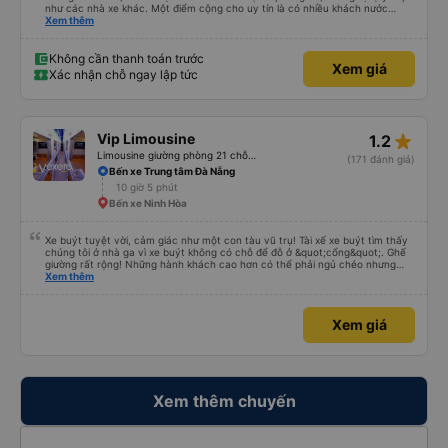
như các nhà xe khác. Một điểm cộng cho uy tín là có nhiều khách nước
Xem thêm
ngoài đi cùng chuyến để đến Nha Trang nha!
Không cần thanh toán trước
Xem giá
Xác nhận chỗ ngay lập tức
star_rate
Vip Limousine
1.2
Limousine giường phòng 21 chỗ (WC)
(171 đánh giá)
Bến xe Trung tâm Đà Nẵng
10 giờ 5 phút
Bến xe Ninh Hòa
Xe buýt tuyệt vời, cảm giác như một con tàu vũ trụ! Tài xế xe buýt tìm thấy
chúng tôi ở nhà ga vì xe buýt không có chỗ để đỗ ở &quot;cổng&quot;. Ghế
giường rất rộng! Những hành khách cao hơn có thể phải ngủ chéo nhưng
vẫn có đủ chỗ để gập đầu gối. Trải nghiệm tuyệt vời!
Xem thêm
Xem giá
Xem thêm chuyến