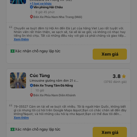
+1 loại xe khác
Văn phòng Hải Châu
9 giờ 45 phút
Bến Xe Phía Nam Nha Trang (Mới)
Chuyến xe buýt đêm từ Hội An đến Đà Lạt của hãng Viet Lao rất tuyệt vời.
Nhân viên rất thân thiện, xe sạch sẽ, tài xế lái xe giỏi, và không có nhạc hay
tiếng ồn khó chịu. Tất cả những điều này với giá cả phải chăng và giao tiếp
bằng tiếng Anh rất suôn sẻ, vì vậy tôi rất khuyên bạn nên chọn hãng này.
Xem thêm
Đối với người đi lần đầu: không có nhà vệ sinh, nhưng có ba điểm dừng cách
nhau khoảng hai tiếng (bạn sẽ được thông báo trước bằng thông báo). Bạn
không được ăn trên xe, nhưng có nhà hàng và quán ăn nhẹ ở một số điểm
Xác nhận chỗ ngay lập tức
Xem giá
dừng. Bạn phải cởi giày và đi chân trần. Tại các điểm dừng, dép nhựa được
cung cấp khi bạn xuống xe; bạn phải trả lại chúng vào thùng trước khi lên xe
lại. Một chai nước nhỏ, một chiếc chăn và một chiếc gối được cung cấp. Có
cổng USB. Tôi không thể kết nối Wi-Fi, nhưng đó có thể là lỗi của tôi. Đối với
những người thừa cân hoặc rất cao, tôi khuyên bạn nên chọn xe buýt có ít
chỗ ngồi hơn (có khoảng 35 chỗ, và tôi không thừa cân, nhưng vẫn hơi
Cúc Tùng
3.8
chật). Tôi khuyên bạn nên chọn chỗ ngồi phía dưới và giữa.
Limousine giường nằm đơn 21 chỗ (WC)
(3792 đánh giá)
Bến Xe Trung Tâm Đà Nẵng
10 giờ
Bến Xe Phía Nam Diên Khánh
79-05527 Cảm ơn tài xế xe buýt rất nhiều. Tôi là người Hàn Quốc, không biết
gì cả nhưng tôi cứ hỏi trên Google Maps &quot;Bạn có chắc chắn sẽ đến đây
không?&quot; và hỏi những câu hỏi lạ như &quot;Bạn có thể đưa tôi đến
khách sạn của chúng tôi không?&quot; Nhưng tài xế đã quan tâm. của mọi
Xem thêm
thứ. Vốn dĩ tôi đến lúc 2h30 sáng và được thông báo lúc đó nhưng tài xế bảo
tôi ngủ thêm, đợi ở trạm xăng và thậm chí còn đón tôi tại khách sạn bằng xe
limousine vào buổi sáng. ngu ngốc đến mức tôi nghĩ tài xế đã giúp tôi. Nếu
Xác nhận chỗ ngay lập tức
Xem giá
tài xế không ở đó, tôi vẫn đang suy nghĩ về câu chuyện đó vì nó chắc hẳn
rất nguy hiểm.. Cảm ơn rất nhiều.. Cảm ơn xe buýt 79-05527 rất nhiều tài