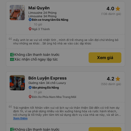
Người lái xe rất xuất sắc và lái xe rất êm ái và an toàn. Xe mới, sạch sẽ và
được cung cấp nước đóng chai miễn phí. Nhược điểm nhỏ duy nhất là đôi khi
star_rate
Mai Quyên
4.0
có thể xảy ra chậm trễ trước khi khởi hành. Tuy nhiên, sự an toàn và thoải
mái là điều quan trọng nhất đối với tôi. Là một hướng dẫn viên du lịch
Limousine 24 Phòng
(136 đánh giá)
chuyên nghiệp thường xuyên sử dụng dịch vụ vận chuyển, tôi hoàn toàn
Limousine 34 Phòng
khuyên dùng dịch vụ này!
Bến xe trung tâm Đà Nẵng
10 giờ
Ngã 3 Thành
mấy anh lơ xe vui vẻ nhiệt tình , mình đi trễ nhưng xe vẫn đợi chứ không bỏ
như những xe khác . Sẽ ủng hộ nhà xe vào các dịp khác
Không cần thanh toán trước
Xem giá
Xác nhận chỗ ngay lập tức
star_rate
Bốn Luyện Express
4.2
Giường nằm 34 chỗ Luxury
(550 đánh giá)
Văn phòng Đà Nẵng
11 giờ
Bến Xe Phía Nam Nha Trang Mới
Trải nghiệm tốt Nhân viên vui vẻ lịch sự và thân thiện Giờ đến có trễ hơn dự
định 1h, vì xe phải dừng nhiều và lên xuống hàng hóa và rước hành khách,
nói chung là tối thấy yên tâm khi sử dụng dịch vụ của nhà xe này, và sẽ ủng
hộ và giới thiệu cho người thân sử dụng dịch vụ của nhà xe này
Xem thêm
Không cần thanh toán trước