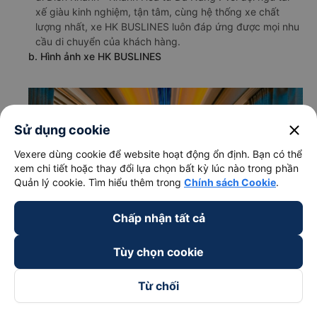
xế giàu kinh nghiệm, tận tâm, cùng hệ thống xe chất
lượng nhất, xe HK BUSLINES luôn đáp ứng được mọi nhu
cầu di chuyển của khách hàng.
b. Hình ảnh xe HK BUSLINES
close
Sử dụng cookie
Vexere dùng cookie để website hoạt động ổn định. Bạn có thể
xem chi tiết hoặc thay đổi lựa chọn bất kỳ lúc nào trong phần
Quản lý cookie. Tìm hiểu thêm trong
Chính sách Cookie
.
Chấp nhận tất cả
Tùy chọn cookie
Từ chối
c. Lộ trình, giờ khởi hành và giờ kết thúc của xe khách HK
BUSLINES