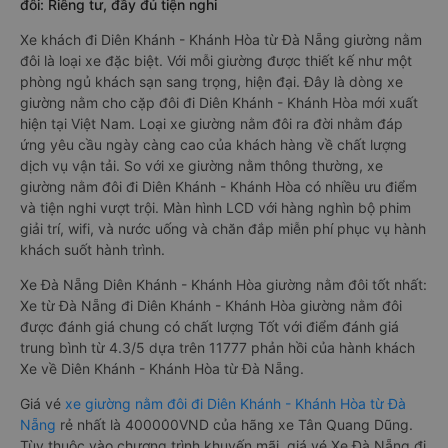
đôi: Riêng tư, đầy đủ tiện nghi
Xe khách đi Diên Khánh - Khánh Hòa từ Đà Nẵng giường nằm
đôi là loại xe đặc biệt. Với mỗi giường được thiết kế như một
phòng ngủ khách sạn sang trọng, hiện đại. Đây là dòng xe
giường nằm cho cặp đôi đi Diên Khánh - Khánh Hòa mới xuất
hiện tại Việt Nam. Loại xe giường nằm đôi ra đời nhằm đáp
ứng yêu cầu ngày càng cao của khách hàng về chất lượng
dịch vụ vận tải. So với xe giường nằm thông thường, xe
giường nằm đôi đi Diên Khánh - Khánh Hòa có nhiều ưu điểm
và tiện nghi vượt trội. Màn hình LCD với hàng nghìn bộ phim
giải trí, wifi, và nước uống và chăn đắp miễn phí phục vụ hành
khách suốt hành trình.
Xe Đà Nẵng Diên Khánh - Khánh Hòa giường nằm đôi tốt nhất:
Xe từ Đà Nẵng đi Diên Khánh - Khánh Hòa giường nằm đôi
được đánh giá chung có chất lượng Tốt với điểm đánh giá
trung bình từ 4.3/5 dựa trên 11777 phản hồi của hành khách
Xe về Diên Khánh - Khánh Hòa từ Đà Nẵng.
Giá vé
xe giường nằm đôi đi Diên Khánh - Khánh Hòa từ Đà
Nẵng
rẻ nhất là 400000VND của hãng xe Tân Quang Dũng.
Tùy thuộc vào chương trình khuyến mãi, giá vé Xe Đà Nẵng đi