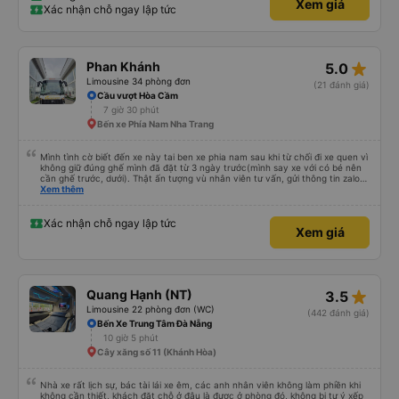
Xem giá
Xác nhận chỗ ngay lập tức
star_rate
Phan Khánh
5.0
Limousine 34 phòng đơn
(21 đánh giá)
Cầu vượt Hòa Cầm
7 giờ 30 phút
Bến xe Phía Nam Nha Trang
Mình tình cờ biết đến xe này tai ben xe phia nam sau khi từ chối đi xe quen vì
không giữ đúng ghế mình đã đặt từ 3 ngày trước(mình say xe với có bé nên
cần ghế trước, dưới). Thật ấn tượng vù nhân viên tư vấn, gửi thông tin zalo
rõ ràng, chuyên nghiệp. Đi đúng giờ, xe mới toanh, sạch sẽ thơm tho, buồng
Xem thêm
rộng, đẹp, ghế có chế độ matxa bên cạnh các chức năng thông thường như
nâng, hạ xuống phần đầu, chân, ổ sạc pin, ... thích view ngắm cảnh cực chill,
các anh tài và lơ cũng cực dễ thương, tâm lý. 10 điểm không nhưng. Mình sẽ
Xác nhận chỗ ngay lập tức
Xem giá
lưu lại để giới thiệu người nhà, bạn bè đi xe này. ưng hết sức. Giờ thấy may
mắn vì cảm ơn xe kia để mình bít đến xe này
star_rate
Quang Hạnh (NT)
3.5
Limousine 22 phòng đơn (WC)
(442 đánh giá)
Bến Xe Trung Tâm Đà Nẵng
10 giờ 5 phút
Cây xăng số 11 (Khánh Hòa)
Nhà xe rất lịch sự, bác tài lái xe êm, các anh nhân viên không làm phiền khi
không cần thiết, khách đặt chỗ ở đâu là được ở phòng đó, không bị tự ý xếp