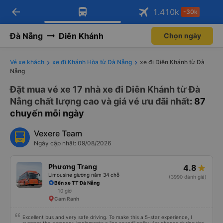
arrow_back
Tải app Vexere ngay!
Tải app Vexere
1.410
k
-30k
Mở app
Mở app
Nhận ưu đãi thành viên độc
-30k/ghế khi đặt vé máy bay qua
quyền
app
Đà Nẵng
Diên Khánh
Chọn ngày
Vé xe khách
xe đi Khánh Hòa từ Đà Nẵng
xe đi Diên Khánh từ Đà
Nẵng
Đặt mua vé xe 17 nhà xe đi Diên Khánh từ Đà
Nẵng chất lượng cao và giá vé ưu đãi nhất
: 87
chuyến mỗi ngày
Vexere Team
Ngày cập nhật: 09/08/2026
Phương Trang
4.8
Limousine giường nằm 34 chỗ
(3990 đánh giá)
Bến xe TT Đà Nẵng
10 giờ
Cam Ranh
Excellent bus and very safe driving. To make this a 5-star experience, I