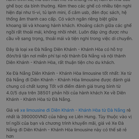
ghế bọc da bình thường. Kèm theo các ghế có nhiều tiện nghi
hiện đại như ti-vi, tủ lạnh mini, ổ cắm usb, đèn đọc sách, hệ
thống âm thanh cao cấp. Có vách ngăn riêng biệt giữa
khoang lái và khoang hành khách. Khoảng cách giữa các ghế
ngồi rất thoải mái, không nhồi nhét. Luôn đáp ứng được nhu
cầu về sang trọng, thoải mái và tiện nghi trong việc di chuyển.
Đây là loại xe Đà Nẵng Diên Khánh - Khánh Hòa có hỗ trợ
đón/trả tận nơi miễn phí tại nội thành Đà Nẵng và nội thành
Diên Khánh - Khánh Hòa, rất thuận tiện cho du khách.
Xe Đà Nẵng Diên Khánh - Khánh Hòa limousine tốt nhất: Xe từ
Đà Nẵng đi Diên Khánh - Khánh Hòa limousine được đánh giá
chung có chất lượng Tốt với điểm đánh giá trung bình từ
4.0/5 dựa trên 38501 phản hồi của hành khách Xe về Diên
Khánh - Khánh Hòa từ Đà Nẵng.
Giá vé
xe limousine đi Diên Khánh - Khánh Hòa từ Đà Nẵng
rẻ
nhất là 390000VND của hãng xe Liên Hưng. Tùy thuộc vào vị
trí ngồi của bạn và chương trình khuyến mãi, giá vé Xe Đà
Nẵng đi Diên Khánh - Khánh Hòa limousine này có thể sẽ rẻ
hơn