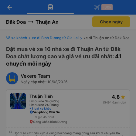
arrow_back
Tải app Vexere ngay!
Tải app Vexere
-30k
Mở app
Mở app
Nhận ưu đãi thành viên độc
-30k/ghế khi đặt vé máy bay qua
quyền
app
Đăk Đoa
Thuận An
Chọn ngày
Vé xe khách
xe đi Bình Dương từ Gia Lai
xe đi Thuận An từ Đăk Đoa
Đặt mua vé xe 16 nhà xe đi Thuận An từ Đăk
Đoa chất lượng cao và giá vé ưu đãi nhất
: 41
chuyến mỗi ngày
Vexere Team
Ngày cập nhật: 10/08/2026
Thuận Tiến
4.8
Limousine 34 giường
(5494 đánh giá)
Limousine 24 Phòng
+1 loại xe khác
Văn phòng Chư Sê
9 giờ 45 phút
Cổng Chào Bình Dương
Đọc 1 số cmt tiêu cực e cũng hơi hoang mang nhưg sau khi đi chuyến Đà