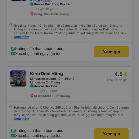
+1 loại xe khác
Bến Xe Đức Long Gia Lai
11 giờ 40 phút
Cổng Chào Bình Dương
Great services .. Chắc chắn sẽ sử dụng lại nhiều lần nếu có cơ hội nhưng
không mua qua app vé xe rẻ nữa vì che dấu hành vi của xe Dalat ơi ở
chuyến trước tôi đi. Riview 1* không được duyệt với lý do “đã được nhà xe xử
lý với khách hàng” trong khi tôi là khách hàng và trải nghiệm của tôi lại nói là
Xem thêm
đã được xử lý. Ai xử lý ?? Tôi không biết nên vẫn mua vé thêm lần này nữa.
Sau lần này cả Cty tôi sẽ xóa app vé xe rẻ Vĩnh viễn vì xử lý tào lao này.
Chúng tôi cũng sẽ viết bài trên các nền tảng về trải nghiệm của tôi cả về
Không cần thanh toán trước
Xem giá
Dalat lẫn vé xe rẻ. Xin cảm ơn.
Xác nhận chỗ ngay lập tức
Kính Diên Hồng
4.5
Limousine giường nằm 34 chỗ
(1257 đánh giá)
Limousine 24 Phòng
Bến xe Đắk Đoa
10 giờ 25 phút
AEON MALL Bình Dương.
Hài lòng, sẽ ủng hộ tiếp. Xe 24P quá xịn. Phụ xe hiền, dễ thương. Xe này dùng
dép tổ ong xếp theo đôi cho khách nên mang tất không bị mắc vô dép như
mấy xe dép lào. Xe đi đúng giờ, nhà xe và tài xế gọi xác nhận chuyến đi 2
cuộc trong buổi sáng ngày đi. Gần tới giờ đi khách nào chưa ra kịp phụ xe có
Xem thêm
gọi nhắc. Giờ dự kiến trả sát sao. Đi từ BXMD - Dak Doa đón trả đúng nơi.
Thấy review tài xế hút thuốc nhưng xe mình đi nằm giường số 2 gần đầu xe
thì không thấy tài xế hút thuốc. Nói chung là nên đi xe 24P nhà này.
Không cần thanh toán trước
Xem giá
Xác nhận chỗ ngay lập tức