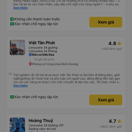
Nẵng-Pleiku ngày 29/4/23 lúc 21h xe thường thì e có những review sau: - 2
bác tài lái xe cực thân thiện, sắp xếp chỗ ngồi cho từng người 1 - A phụ xe
dui tính, chắc cùng tần số nên nói câu nào là cười câu đó - Xe xuất bến đúg
Xem thêm
giờ, trước giờ đi có nv điện thông báo trước, thái độ phục vụ tốt. - Cơ sở vật
chất bình thường, do đặt xe thường nên cũng k đòi hỏi gì nhìu hơn. Nhưng
nhìn chug khá ổn, có dừng lại để đi vệ sinh.
Không cần thanh toán trước
Xem giá
Xác nhận chỗ ngay lập tức
Việt Tân Phát
4.8
Limousine 34 giường
(486 đánh giá)
Limousine 24 Phòng
Bến xe Đắk Đoa
10 giờ 45 phút
Phòng vé Cổng chào Bình Dương
Trải nghiệm rất tốt khi đi xe buýt Việt Tân Phát từ Sài Gòn đi Măng Đen, ghế
ngồi/giường rất thoải mái và phù hợp với người cao, đáng đồng tiền bát gạo
(so với các hãng xe khác) cho một chuyến đi dài như vậy. Tôi chắc chắn sẽ
sử dụng lại sau.
Xem thêm
Xác nhận chỗ ngay lập tức
Xem giá
Hoàng Thuỷ
4.7
Limousine 34 Giường VIP
(4622 đánh giá)
Giường nằm 44 chỗ