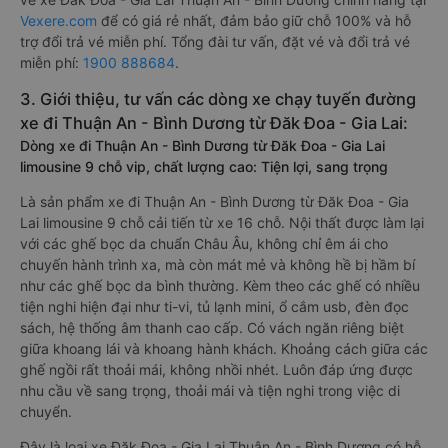
Vexere.com
để có giá rẻ nhất, đảm bảo giữ chỗ 100% và hỗ
trợ đổi trả vé miễn phí. Tổng đài tư vấn, đặt vé và đổi trả vé
miễn phí:
1900 888684
.
3. Giới thiệu, tư vấn các dòng xe chạy tuyến đường
xe đi Thuận An - Bình Dương từ Đăk Đoa - Gia Lai:
Dòng xe đi Thuận An - Bình Dương từ Đăk Đoa - Gia Lai
limousine 9 chỗ vip, chất lượng cao: Tiện lợi, sang trọng
Là sản phẩm xe đi Thuận An - Bình Dương từ Đăk Đoa - Gia
Lai limousine 9 chỗ cải tiến từ xe 16 chỗ. Nội thất được làm lại
với các ghế bọc da chuẩn Châu Âu, không chỉ êm ái cho
chuyến hành trình xa, mà còn mát mẻ và không hề bị hầm bí
như các ghế bọc da bình thường. Kèm theo các ghế có nhiều
tiện nghi hiện đại như ti-vi, tủ lạnh mini, ổ cắm usb, đèn đọc
sách, hệ thống âm thanh cao cấp. Có vách ngăn riêng biệt
giữa khoang lái và khoang hành khách. Khoảng cách giữa các
ghế ngồi rất thoải mái, không nhồi nhét. Luôn đáp ứng được
nhu cầu về sang trọng, thoải mái và tiện nghi trong việc di
chuyển.
Đây là loại xe Đăk Đoa - Gia Lai Thuận An - Bình Dương có hỗ