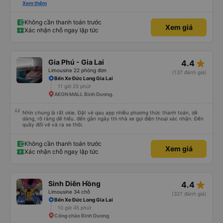
các bạn yên tâm , giá còn phù hợp nữa nói chung oki la ngen , ai có nhu cầu
Xem thêm
đi du lịch Pleiku thì dặn các chú chở về nhà xe Bảy Lang lun nhen ngay trung
tâm xuống xe ăn sáng lun nè 10/10
Không cần thanh toán trước
Xem giá
Xác nhận chỗ ngay lập tức
star_rate
Gia Phú - Gia Lai
4.4
Limousine 22 phòng đơn
(137 đánh giá)
Bến Xe Đức Long Gia Lai
11 giờ 25 phút
AEON MALL Bình Dương.
Nhìn chung là rất okie. Đặt vé qau app nhiều phương thức thanh toán, dễ
dàng, rõ ràng dễ hiểu. đến gần ngày thì nhà xe gọi điện thoại xác nhận. Đến
quầy đổi vé và ra xe thôi.
Không cần thanh toán trước
Xem giá
Xác nhận chỗ ngay lập tức
star_rate
Sinh Diên Hồng
4.4
Limousine 34 chỗ
(327 đánh giá)
Bến Xe Đức Long Gia Lai
10 giờ 45 phút
Cổng chào Bình Dương