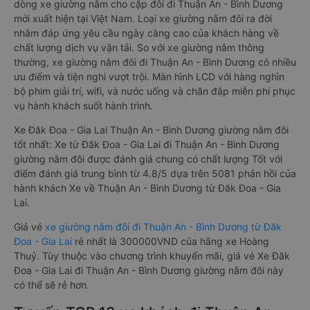
dòng xe giường nằm cho cặp đôi đi Thuận An - Bình Dương
mới xuất hiện tại Việt Nam. Loại xe giường nằm đôi ra đời
nhằm đáp ứng yêu cầu ngày càng cao của khách hàng về
chất lượng dịch vụ vận tải. So với xe giường nằm thông
thường, xe giường nằm đôi đi Thuận An - Bình Dương có nhiều
ưu điểm và tiện nghi vượt trội. Màn hình LCD với hàng nghìn
bộ phim giải trí, wifi, và nước uống và chăn đắp miễn phí phục
vụ hành khách suốt hành trình.
Xe Đăk Đoa - Gia Lai Thuận An - Bình Dương giường nằm đôi
tốt nhất: Xe từ Đăk Đoa - Gia Lai đi Thuận An - Bình Dương
giường nằm đôi được đánh giá chung có chất lượng Tốt với
điểm đánh giá trung bình từ 4.8/5 dựa trên 5081 phản hồi của
hành khách Xe về Thuận An - Bình Dương từ Đăk Đoa - Gia
Lai.
Giá vé
xe giường nằm đôi đi Thuận An - Bình Dương từ Đăk
Đoa - Gia Lai
rẻ nhất là 300000VND của hãng xe Hoàng
Thuỷ. Tùy thuộc vào chương trình khuyến mãi, giá vé Xe Đăk
Đoa - Gia Lai đi Thuận An - Bình Dương giường nằm đôi này
có thể sẽ rẻ hơn.