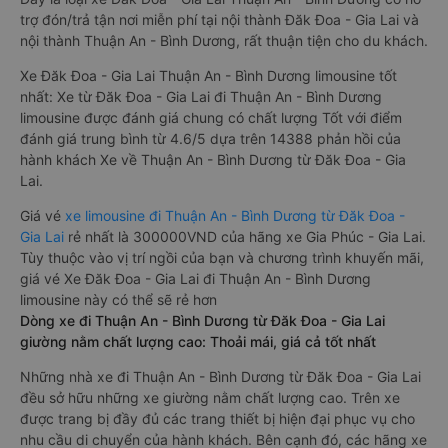
trợ đón/trả tận nơi miễn phí tại nội thành Đăk Đoa - Gia Lai và
nội thành Thuận An - Bình Dương, rất thuận tiện cho du khách.
Xe Đăk Đoa - Gia Lai Thuận An - Bình Dương limousine tốt
nhất: Xe từ Đăk Đoa - Gia Lai đi Thuận An - Bình Dương
limousine được đánh giá chung có chất lượng Tốt với điểm
đánh giá trung bình từ 4.6/5 dựa trên 14388 phản hồi của
hành khách Xe về Thuận An - Bình Dương từ Đăk Đoa - Gia
Lai.
Giá vé
xe limousine đi Thuận An - Bình Dương từ Đăk Đoa -
Gia Lai
rẻ nhất là 300000VND của hãng xe Gia Phúc - Gia Lai.
Tùy thuộc vào vị trí ngồi của bạn và chương trình khuyến mãi,
giá vé Xe Đăk Đoa - Gia Lai đi Thuận An - Bình Dương
limousine này có thể sẽ rẻ hơn
Dòng xe đi Thuận An - Bình Dương từ Đăk Đoa - Gia Lai
giường nằm chất lượng cao: Thoải mái, giá cả tốt nhất
Những nhà xe đi Thuận An - Bình Dương từ Đăk Đoa - Gia Lai
đều sở hữu những xe giường nằm chất lượng cao. Trên xe
được trang bị đầy đủ các trang thiết bị hiện đại phục vụ cho
nhu cầu di chuyển của hành khách. Bên cạnh đó, các hãng xe