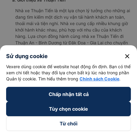
Nhà xe Thuận Tiến là một lựa chọn lý tưởng cho những ai
đang tìm kiếm một dịch vụ vận tải hành khách an toàn,
thoải mái và tiện nghi. Nhà xe cung cấp nhiều khung giờ
khởi hành khác nhau, phù hợp với nhu cầu của khách
hàng. Lựa chọn đồng hành cùng nhà xe Thuận Tiến đi
Thuận An - Bình Dương từ Đăk Đoa - Gia Lai cho chuyến
đi sắp tới chắc chắn sẽ không làm bạn thất vọng.
close
Sử dụng cookie
b. Hình ảnh xe Thuận Tiến
Vexere dùng cookie để website hoạt động ổn định. Bạn có thể
xem chi tiết hoặc thay đổi lựa chọn bất kỳ lúc nào trong phần
Quản lý cookie. Tìm hiểu thêm trong
Chính sách Cookie
.
Chấp nhận tất cả
Tùy chọn cookie
Từ chối