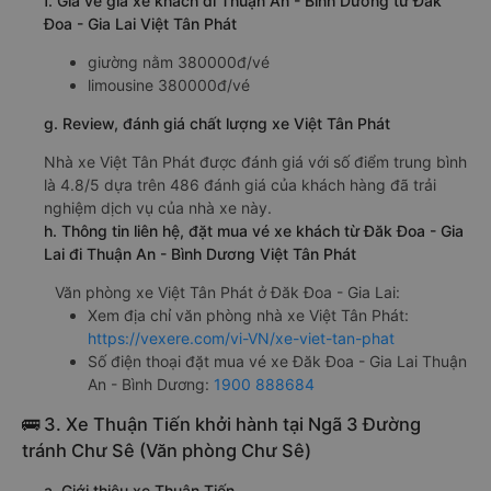
f. Giá vé giá xe khách đi Thuận An - Bình Dương từ Đăk
Đoa - Gia Lai Việt Tân Phát
giường nằm 380000đ/vé
limousine 380000đ/vé
g. Review, đánh giá chất lượng xe Việt Tân Phát
Nhà xe Việt Tân Phát được đánh giá với số điểm trung bình
là 4.8/5 dựa trên 486 đánh giá của khách hàng đã trải
nghiệm dịch vụ của nhà xe này.
h. Thông tin liên hệ, đặt mua vé xe khách từ Đăk Đoa - Gia
Lai đi Thuận An - Bình Dương Việt Tân Phát
Văn phòng xe Việt Tân Phát ở Đăk Đoa - Gia Lai:
Xem địa chỉ văn phòng nhà xe Việt Tân Phát:
https://vexere.com/vi-VN/xe-viet-tan-phat
Số điện thoại đặt mua vé xe Đăk Đoa - Gia Lai Thuận
An - Bình Dương:
1900 888684
🚌 3. Xe Thuận Tiến khởi hành tại Ngã 3 Đường
tránh Chư Sê (Văn phòng Chư Sê)
a. Giới thiệu xe Thuận Tiến