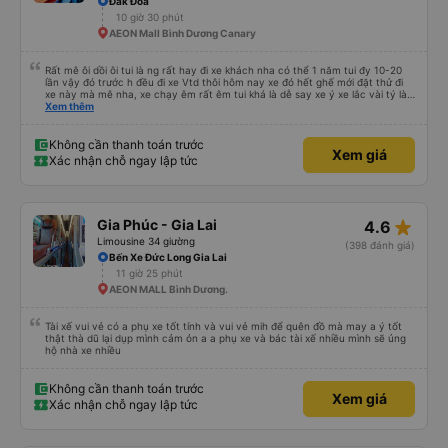
Đắk Đoa
10 giờ 30 phút
AEON Mall Bình Dương Canary
Rất mê ôi dồi ôi tui là ng rất hay đi xe khách nha có thể 1 năm tui đy 10-20
lần vậy đó trước h đều đi xe Vtd thôi hôm nay xe đó hết ghế mới đặt thử đi
xe này mà mê nha, xe chạy êm rất êm tui khá là dễ say xe ý xe lắc vài tý là
tui say liền à mà đi xe này tui ngồi các kiểu thậm chí gần nữa đoạn đg tui
Xem thêm
ngồi ko nằm luôn ko s, máy lạnh mở rất mát ko quá lạnh cũng ko quá nóng
nhiều xe tui đy máy lạnh mở như mùa đông bắc cực luôn, chăn cũng ấm lắm
má ko hôi ko ngứa đắp yên tâm lắm tr có mấy xe chăn mỏng điều hòa lạnh
Không cần thanh toán trước
Xem giá
đắp vào 1 lúc vừa hôi vừa ngứa hổng dám đắp, mấy trạm dừng chân đi WC
Xác nhận chỗ ngay lập tức
có nước nha, huhu nhiều chỗ tui đi mấy xe khác ko có nc thậm chí giấy cũng
ko luôn 😭 nhưng bù lại thì giường hơi bé nha, vé ăn cũng mắc hơn những xe
khác, phục vụ chỗ bán vé hơi cọc hình như xe này cũng bị phản ánh phục vụ
hay sao á . Tổng kết giá rẻ, wc (có nước), chăn thơm ấm, xe êm ko lắc ko
say nhưng giường bé, vé ăn nhích hơn so vs những xe khác, phục vụ vé ko
star_rate
Gia Phúc - Gia Lai
4.6
tốt nhưng tui chuyên gia đặt vé on nên nói chung tuỵt zời sau này sẽ là
khách quen 😍😍
Limousine 34 giường
(398 đánh giá)
Bến Xe Đức Long Gia Lai
11 giờ 25 phút
AEON MALL Bình Dương.
Tài xế vui vẻ có a phụ xe tốt tính và vui vẻ mih để quên đồ mà may a ý tốt
thật thà dũ lại dụp mình cảm ỏn a a phụ xe và bác tài xế nhiều mình sẽ ủng
hộ nhà xe nhiều
Không cần thanh toán trước
Xem giá
Xác nhận chỗ ngay lập tức