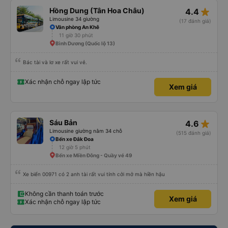
star_rate
Hồng Dung (Tân Hoa Châu)
4.4
Limousine 34 giường
(17 đánh giá)
Văn phòng An Khê
11 giờ 30 phút
Bình Dương (Quốc lộ 13)
Bác tài và lơ xe rất vui vẻ.
Xác nhận chỗ ngay lập tức
Xem giá
star_rate
Sáu Bản
4.6
Limousine giường nằm 34 chỗ
(515 đánh giá)
Bến xe Đắk Đoa
12 giờ 5 phút
Bến xe Miền Đông - Quầy vé 49
Xe biển 00971 có 2 anh tài rất vui tính cởi mở mà hiền hậu
Không cần thanh toán trước
Xem giá
Xác nhận chỗ ngay lập tức