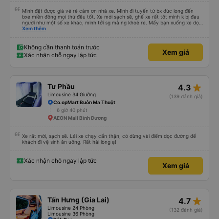
Mình đặt được giá vé rẻ cảm ơn nhà xe. Mình đi tuyến từ bx đức long đến
bxe miền đông mọi thứ đều tốt. Xe mới sạch sẽ, ghế xe rất tốt mình k bị đau
người như một số xe khác, minh tới sg mà ng khoẻ re. Mấy bạn xuống xe dọc
đg để ý xíu là ổn.
Xem thêm
Không cần thanh toán trước
Xem giá
Xác nhận chỗ ngay lập tức
star_rate
Tư Phầu
4.3
Limousine 34 Giường
(139 đánh giá)
Co.opMart Buôn Ma Thuột
6 giờ 40 phút
AEON Mall Bình Dương
Xe rất mới, sạch sẽ. Lái xe chạy cẩn thận, có dừng vài điểm dọc đường để
khách đi vệ sinh ăn uống. Rất hài lòng ạ!
Xác nhận chỗ ngay lập tức
Xem giá
star_rate
Tấn Hưng (Gia Lai)
4.7
Limousine 24 Phòng
(132 đánh giá)
Limousine 36 Phòng