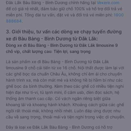
Đắk Lắk Bàu Bàng - Bình Dương chính hãng tại
Vexere.com
để có giá rẻ nhất, đảm bảo giữ chỗ 100% và hỗ trợ đổi trả vé
miễn phí. Tổng đài tư vấn, đặt vé và đổi trả vé miễn phí:
1900
888684
.
3. Giới thiệu, tư vấn các dòng xe chạy tuyến đường
xe đi Bàu Bàng - Bình Dương từ Đắk Lắk:
Dòng xe đi Bàu Bàng - Bình Dương từ Đắk Lắk limousine 9
chỗ vip, chất lượng cao: Tiện lợi, sang trọng
Là sản phẩm xe đi Bàu Bàng - Bình Dương từ Đắk Lắk
limousine 9 chỗ cải tiến từ xe 16 chỗ. Nội thất được làm lại với
các ghế bọc da chuẩn Châu Âu, không chỉ êm ái cho chuyến
hành trình xa, mà còn mát mẻ và không hề bị hầm bí như các
ghế bọc da bình thường. Kèm theo các ghế có nhiều tiện nghi
hiện đại như ti-vi, tủ lạnh mini, ổ cắm usb, đèn đọc sách, hệ
thống âm thanh cao cấp. Có vách ngăn riêng biệt giữa
khoang lái và khoang hành khách. Khoảng cách giữa các ghế
ngồi rất thoải mái, không nhồi nhét. Luôn đáp ứng được nhu
cầu về sang trọng, thoải mái và tiện nghi trong việc di chuyển.
Đây là loại xe Đắk Lắk Bàu Bàng - Bình Dương có hỗ trợ