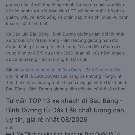
giường nằm đôi đi Bàu Bàng - Bình Dương có nhiều ưu điểm
và tiện nghi vượt trội. Màn hình LCD với hàng nghìn bộ phim
giải trí, wifi, và nước uống và chăn đắp miễn phí phục vụ hành
khách suốt hành trình.
Xe Đắk Lắk Bàu Bàng - Bình Dương giường nằm đôi tốt nhất:
Xe từ Đắk Lắk đi Bàu Bàng - Bình Dương giường nằm đôi
được đánh giá chung có chất lượng Tốt với điểm đánh giá
trung bình từ 4.5/5 dựa trên 3816 phản hồi của hành khách
Xe về Bàu Bàng - Bình Dương từ Đắk Lắk.
Giá vé
xe giường nằm đôi đi Bàu Bàng - Bình Dương từ Đắk
Lắk
rẻ nhất là 320000VND của hãng xe Phương Hồng Linh.
Tùy thuộc vào chương trình khuyến mãi, giá vé Xe Đắk Lắk đi
Bàu Bàng - Bình Dương giường nằm đôi này có thể sẽ rẻ hơn.
Tư vấn TOP 13 xe khách đi Bàu Bàng -
Bình Dương từ Đắk Lắk chất lượng cao,
uy tín, giá rẻ nhất 08/2026
null
🚌 1. Xe Tây Nguyên khởi hành tại Dọc Quốc lộ 14