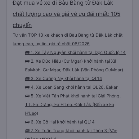
Đặt mua vé xe đi Bàu Bàng từ Đắk Lắk
chất lượng cao và giá vé ưu đãi nhất: 105
chuyến
Tư vấn TOP 13 xe khách đi Bàu Bàng từ Đắk Lắk chất
lượng cao, uy tín, giá rẻ nhất 08/2026
🚌 1. Xe Tây Nguyên khởi hành tại Dọc Quốc lộ 14
🚌 2. Xe Đức Hiếu (Cư Mgar) khởi hành tại Xã
EaMróh, Cư Mgar, Đắk Lắk (Văn Phòng CưMgar)
🚌 3. Xe Cường Ny khởi hành tại QL14
🚌 4. Xe Loan Sáng khởi hành tại QL26, Eakar
🚌 5. Xe Việt Tân Phát khởi hành tại Giải Phóng,
TT. Ea Drăng, Ea H'Leo, Đắk Lắk (Bến xe Ea
H'Leo)
🚌 6. Xe Cô Hai khởi hành tại QL14
🚌 7. Xe Tuấn Trung khởi hành tại Thôn 3 (Văn