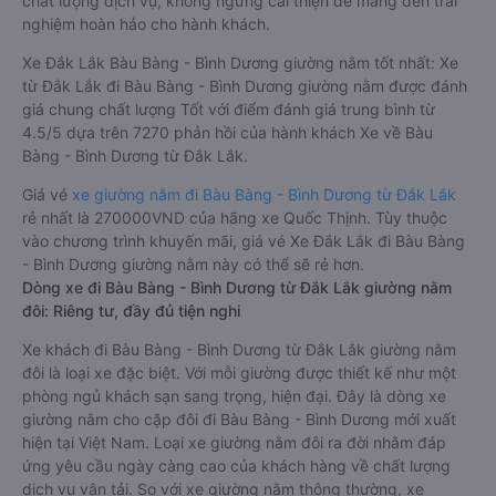
chất lượng dịch vụ, không ngừng cải thiện để mang đến trải
nghiệm hoàn hảo cho hành khách.
Xe Đắk Lắk Bàu Bàng - Bình Dương giường nằm tốt nhất: Xe
từ Đắk Lắk đi Bàu Bàng - Bình Dương giường nằm được đánh
giá chung chất lượng Tốt với điểm đánh giá trung bình từ
4.5/5 dựa trên 7270 phản hồi của hành khách Xe về Bàu
Bàng - Bình Dương từ Đắk Lắk.
Giá vé
xe giường nằm đi Bàu Bàng - Bình Dương từ Đắk Lắk
rẻ nhất là 270000VND của hãng xe Quốc Thịnh. Tùy thuộc
vào chương trình khuyến mãi, giá vé Xe Đắk Lắk đi Bàu Bàng
- Bình Dương giường nằm này có thể sẽ rẻ hơn.
Dòng xe đi Bàu Bàng - Bình Dương từ Đắk Lắk giường nằm
đôi: Riêng tư, đầy đủ tiện nghi
Xe khách đi Bàu Bàng - Bình Dương từ Đắk Lắk giường nằm
đôi là loại xe đặc biệt. Với mỗi giường được thiết kế như một
phòng ngủ khách sạn sang trọng, hiện đại. Đây là dòng xe
giường nằm cho cặp đôi đi Bàu Bàng - Bình Dương mới xuất
hiện tại Việt Nam. Loại xe giường nằm đôi ra đời nhằm đáp
ứng yêu cầu ngày càng cao của khách hàng về chất lượng
dịch vụ vận tải. So với xe giường nằm thông thường, xe