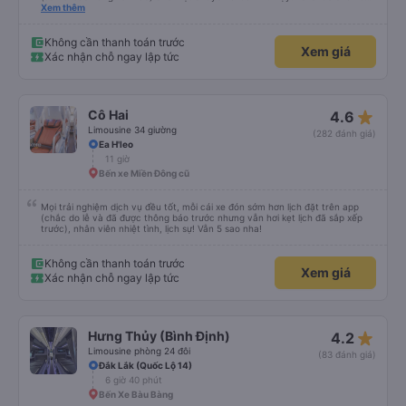
sử dụng lại sau.
Xem thêm
Không cần thanh toán trước
Xem giá
Xác nhận chỗ ngay lập tức
star_rate
Cô Hai
4.6
Limousine 34 giường
(282 đánh giá)
Ea H'leo
11 giờ
Bến xe Miền Đông cũ
Mọi trải nghiệm dịch vụ đều tốt, mỗi cái xe đón sớm hơn lịch đặt trên app
(chắc do lễ và đã được thông báo trước nhưng vẫn hơi kẹt lịch đã sắp xếp
trước), nhân viên nhiệt tình, lịch sự! Vẫn 5 sao nha!
Không cần thanh toán trước
Xem giá
Xác nhận chỗ ngay lập tức
star_rate
Hưng Thủy (Bình Định)
4.2
Limousine phòng 24 đôi
(83 đánh giá)
Đắk Lắk (Quốc Lộ 14)
6 giờ 40 phút
Bến Xe Bàu Bàng