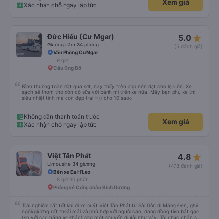
Xem giá
Xác nhận chỗ ngay lập tức
star_rate
Đức Hiếu (Cư Mgar)
5.0
Giường nằm 34 phòng
(5 đánh giá)
Văn Phòng CưMgar
9 giờ
Cầu Ông Bố
Bình thường toàn đặt qua sđt, nay thấy trên app nên đặt cho lẹ luôn. Xe
sạch sẽ thơm tho còn có sữa với bánh mì trên xe nữa. Mấy bạn phụ xe thì
siêu nhiệt tình mà còn đẹp trai =)) cho 10 saoo
Không cần thanh toán trước
Xem giá
Xác nhận chỗ ngay lập tức
star_rate
Việt Tân Phát
4.8
Limousine 34 giường
(478 đánh giá)
Bến xe Ea H'Leo
8 giờ 30 phút
Phòng vé Cổng chào Bình Dương
Trải nghiệm rất tốt khi đi xe buýt Việt Tân Phát từ Sài Gòn đi Măng Đen, ghế
ngồi/giường rất thoải mái và phù hợp với người cao, đáng đồng tiền bát gạo
(so với các hãng xe khác) cho một chuyến đi dài như vậy. Tôi chắc chắn sẽ