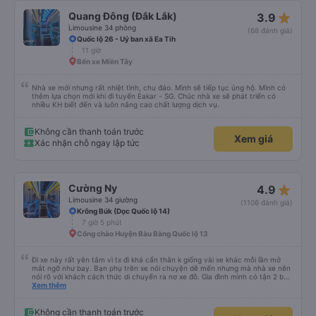
star_rate
Quang Đông (Đắk Lắk)
3.9
Limousine 34 phòng
(68 đánh giá)
Quốc lộ 26 - Uỷ ban xã Ea Tih
11 giờ
Bến xe Miền Tây
Nhà xe mới nhưng rất nhiệt tình, chu đáo. Mình sẽ tiếp tục ủng hộ. Mình có
thêm lựa chọn mới khi đi tuyến Eakar - SG. Chúc nhà xe sẽ phát triển có
nhiều KH biết đến và luôn nâng cao chất lượng dịch vụ.
Không cần thanh toán trước
Xem giá
Xác nhận chỗ ngay lập tức
star_rate
Cường Ny
4.9
Limousine 34 giường
(1106 đánh giá)
Krông Búk (Dọc Quốc lộ 14)
7 giờ 5 phút
Cổng chào Huyện Bàu Bàng Quốc lộ 13
Đi xe này rất yên tâm vì tx đi khá cẩn thân k giống vài xe khác mỗi lần mở
mắt ngỡ như bay. Bạn phụ trên xe nói chuyện dễ mến nhưng mà nhà xe nên
nói rõ với khách cách thức di chuyển ra nơ xe đỗ. Gia đình mình có tận 2 bé
nhỏ tay xách nách mang mà mình bị xoay vòng vòng đi bộ đến khu đỗ xe thì
Xem thêm
chân chảy máo luôn é 🥲 còn lại 10 đỉm
Không cần thanh toán trước