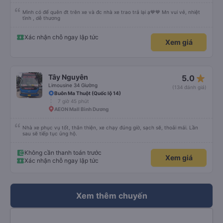
Mình có để quên đt trên xe và đc nhà xe trao trả lại ạ💙💙 Mn vui vẻ, nhiệt
tình , dễ thương
Xác nhận chỗ ngay lập tức
Xem giá
star_rate
Tây Nguyên
5.0
Limousine 34 Giường
(134 đánh giá)
Buôn Ma Thuột (Quốc lộ 14)
7 giờ 45 phút
AEON Mall Bình Dương
Nhà xe phục vụ tốt, thân thiện, xe chạy đúng giờ, sạch sẽ, thoải mái. Lần
sau sẽ tiếp tục ủng hộ.
Không cần thanh toán trước
Xem giá
Xác nhận chỗ ngay lập tức
Xem thêm chuyến