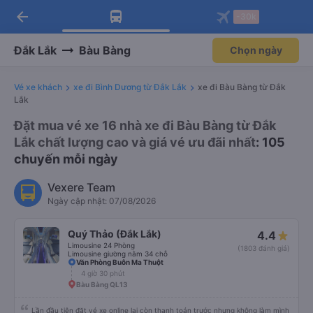
arrow_back
Tải app Vexere ngay!
Tải app Vexere
-30k
Mở app
Mở app
Nhận ưu đãi thành viên độc
-30k/ghế khi đặt vé máy bay qua
quyền
app
Đắk Lắk
Bàu Bàng
Chọn ngày
Vé xe khách
xe đi Bình Dương từ Đắk Lắk
xe đi Bàu Bàng từ Đắk
Lắk
Đặt mua vé xe 16 nhà xe đi Bàu Bàng từ Đắk
Lắk chất lượng cao và giá vé ưu đãi nhất
: 105
chuyến mỗi ngày
Vexere Team
Ngày cập nhật: 07/08/2026
Quý Thảo (Đắk Lắk)
4.4
Limousine 24 Phòng
(1803 đánh giá)
Limousine giường nằm 34 chỗ
Văn Phòng Buôn Ma Thuột
4 giờ 30 phút
Bàu Bàng QL13
Lần đầu tiên đặt vé xe online lại còn thanh toán trước nhưng không làm mình