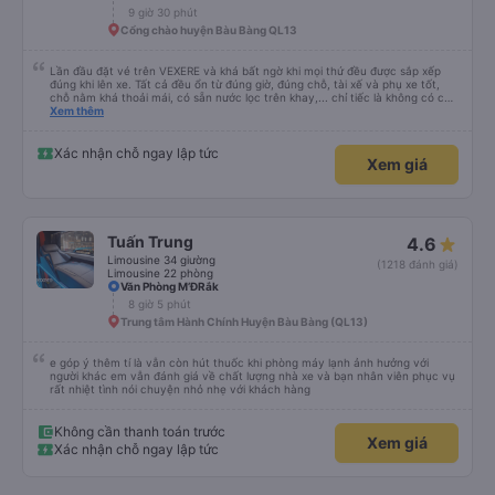
9 giờ 30 phút
Cổng chào huyện Bàu Bàng QL13
Lần đầu đặt vé trên VEXERE và khá bất ngờ khi mọi thứ đều được sắp xếp
đúng khi lên xe. Tất cả đều ổn từ đúng giờ, đúng chỗ, tài xế và phụ xe tốt,
chỗ nằm khá thoải mái, có sẵn nước lọc trên khay,... chỉ tiếc là không có chỗ
để sạc pin thôi. Nhưng vậy cũng quá ổn rồi!
Xem thêm
Xác nhận chỗ ngay lập tức
Xem giá
Tuấn Trung
4.6
Limousine 34 giường
(1218 đánh giá)
Limousine 22 phòng
Văn Phòng M’ĐRắk
8 giờ 5 phút
Trung tâm Hành Chính Huyện Bàu Bàng (QL13)
e góp ý thêm tí là vẫn còn hút thuốc khi phòng máy lạnh ảnh hưởng với
người khác em vẫn đánh giá về chất lượng nhà xe và bạn nhân viên phục vụ
rất nhiệt tình nói chuyện nhỏ nhẹ với khách hàng
Không cần thanh toán trước
Xem giá
Xác nhận chỗ ngay lập tức