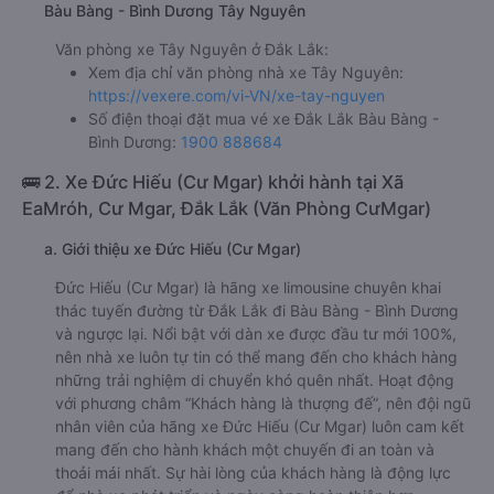
Bàu Bàng - Bình Dương Tây Nguyên
Văn phòng xe Tây Nguyên ở Đắk Lắk:
Xem địa chỉ văn phòng nhà xe Tây Nguyên:
https://vexere.com/vi-VN/xe-tay-nguyen
Số điện thoại đặt mua vé xe Đắk Lắk Bàu Bàng -
Bình Dương:
1900 888684
🚌 2. Xe Đức Hiếu (Cư Mgar) khởi hành tại Xã
EaMróh, Cư Mgar, Đắk Lắk (Văn Phòng CưMgar)
a. Giới thiệu xe Đức Hiếu (Cư Mgar)
Đức Hiếu (Cư Mgar) là hãng xe limousine chuyên khai
thác tuyến đường từ Đắk Lắk đi Bàu Bàng - Bình Dương
và ngược lại. Nổi bật với dàn xe được đầu tư mới 100%,
nên nhà xe luôn tự tin có thể mang đến cho khách hàng
những trải nghiệm di chuyển khó quên nhất. Hoạt động
với phương châm “Khách hàng là thượng đế”, nên đội ngũ
nhân viên của hãng xe Đức Hiếu (Cư Mgar) luôn cam kết
mang đến cho hành khách một chuyến đi an toàn và
thoải mái nhất. Sự hài lòng của khách hàng là động lực