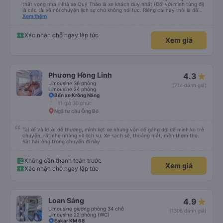
thất vọng nha! Nhà xe Quý Thảo là xe khách duy nhất (Đối với mình từng đi)
là các tài xế nói chuyện lịch sự chứ không nói tục. Riêng cái này thôi là đã
đánh giá 5 sao rồi. Chú tài xế còn uống pepsi rất dễ thương chứ không có
Xem thêm
hút thuốc phè phè như các xe khác. Đón trả đúng điểm. Được nằm đúng
giường đã đặt. Nói chung 10 điểm.
Xác nhận chỗ ngay lập tức
Xem giá
Phương Hồng Linh
4.3
Limousine 36 phòng
(714 đánh giá)
Limousine 24 phòng
Bến xe Krông Năng
11 giờ 30 phút
Ngã tư cầu Ông Bố
Tài xế và lơ xe dễ thương, mình kẹt xe nhưng vẫn cố gắng đợi để mình ko trễ
chuyến, rất nhẹ nhàng và lịch sự. Xe sạch sẽ, thoáng mát, mền thơm tho.
Rất hài lòng trong chuyến đi này
Không cần thanh toán trước
Xem giá
Xác nhận chỗ ngay lập tức
Loan Sáng
4.9
Limousine giường phòng 34 chỗ
(1306 đánh giá)
Limousine 22 phòng (WC)
Eakar KM 68