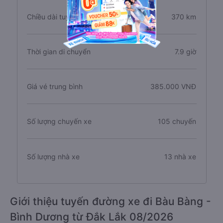
Chiều dài tuyến đường
370 km
Thời gian di chuyển
7.9 giờ
Giá vé trung bình
385.000 VNĐ
Số lượng chuyến xe
105 chuyến
Số lượng nhà xe
13 nhà xe
Giới thiệu tuyến đường xe đi Bàu Bàng -
Bình Dương từ Đắk Lắk 08/2026