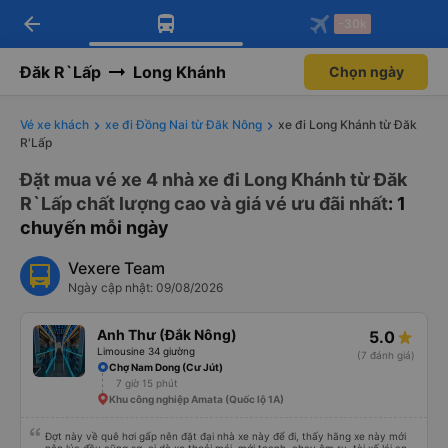
arrow_back
Tải app Vexere ngay!
Tải app Vexere
-30k
Mở app
Mở app
Nhận ưu đãi thành viên độc
-30k/ghế khi đặt vé máy bay qua
quyền
app
Đăk R`Lấp
Long Khánh
Chọn ngày
Vé xe khách
xe đi Đồng Nai từ Đăk Nông
xe đi Long Khánh từ Đăk
R'Lấp
Đặt mua vé xe 4 nhà xe đi Long Khánh từ Đăk
R`Lấp chất lượng cao và giá vé ưu đãi nhất
: 1
chuyến mỗi ngày
Vexere Team
Ngày cập nhật: 09/08/2026
Anh Thư (Đắk Nông)
5.0
Limousine 34 giường
(7 đánh giá)
Chợ Nam Dong (Cư Jút)
7 giờ 15 phút
Khu công nghiệp Amata (Quốc lộ 1A)
Đợt này về quê hơi gấp nên đặt đại nhà xe này để đi, thấy hãng xe này mới