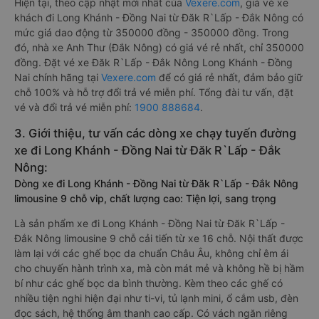
Hiện tại, theo cập nhật mới nhất của
Vexere.com
, giá vé xe
khách đi Long Khánh - Đồng Nai từ Đăk R`Lấp - Đắk Nông có
mức giá dao động từ 350000 đồng - 350000 đồng. Trong
đó, nhà xe Anh Thư (Đắk Nông) có giá vé rẻ nhất, chỉ 350000
đồng. Đặt vé xe Đăk R`Lấp - Đắk Nông Long Khánh - Đồng
Nai chính hãng tại
Vexere.com
để có giá rẻ nhất, đảm bảo giữ
chỗ 100% và hỗ trợ đổi trả vé miễn phí. Tổng đài tư vấn, đặt
vé và đổi trả vé miễn phí:
1900 888684
.
3. Giới thiệu, tư vấn các dòng xe chạy tuyến đường
xe đi Long Khánh - Đồng Nai từ Đăk R`Lấp - Đắk
Nông:
Dòng xe đi Long Khánh - Đồng Nai từ Đăk R`Lấp - Đắk Nông
limousine 9 chỗ vip, chất lượng cao: Tiện lợi, sang trọng
Là sản phẩm xe đi Long Khánh - Đồng Nai từ Đăk R`Lấp -
Đắk Nông limousine 9 chỗ cải tiến từ xe 16 chỗ. Nội thất được
làm lại với các ghế bọc da chuẩn Châu Âu, không chỉ êm ái
cho chuyến hành trình xa, mà còn mát mẻ và không hề bị hầm
bí như các ghế bọc da bình thường. Kèm theo các ghế có
nhiều tiện nghi hiện đại như ti-vi, tủ lạnh mini, ổ cắm usb, đèn
đọc sách, hệ thống âm thanh cao cấp. Có vách ngăn riêng