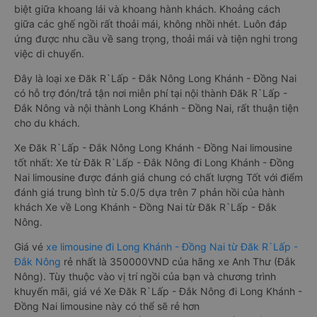
biệt giữa khoang lái và khoang hành khách. Khoảng cách
giữa các ghế ngồi rất thoải mái, không nhồi nhét. Luôn đáp
ứng được nhu cầu về sang trọng, thoải mái và tiện nghi trong
việc di chuyển.
Đây là loại xe Đăk R`Lấp - Đắk Nông Long Khánh - Đồng Nai
có hỗ trợ đón/trả tận nơi miễn phí tại nội thành Đăk R`Lấp -
Đắk Nông và nội thành Long Khánh - Đồng Nai, rất thuận tiện
cho du khách.
Xe Đăk R`Lấp - Đắk Nông Long Khánh - Đồng Nai limousine
tốt nhất: Xe từ Đăk R`Lấp - Đắk Nông đi Long Khánh - Đồng
Nai limousine được đánh giá chung có chất lượng Tốt với điểm
đánh giá trung bình từ 5.0/5 dựa trên 7 phản hồi của hành
khách Xe về Long Khánh - Đồng Nai từ Đăk R`Lấp - Đắk
Nông.
Giá vé
xe limousine đi Long Khánh - Đồng Nai từ Đăk R`Lấp -
Đắk Nông
rẻ nhất là 350000VND của hãng xe Anh Thư (Đắk
Nông). Tùy thuộc vào vị trí ngồi của bạn và chương trình
khuyến mãi, giá vé Xe Đăk R`Lấp - Đắk Nông đi Long Khánh -
Đồng Nai limousine này có thể sẽ rẻ hơn