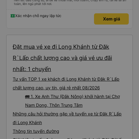
nên lúc đầu cũng sợ, ai dè xe thoải mái, mới toanh, chạy êm ru, tài xế lái an
toàn, lên ngủ phát tới nơi.
Xác nhận chỗ ngay lập tức
Xem giá
Đặt mua vé xe đi Long Khánh từ Đăk
R`Lấp chất lượng cao và giá vé ưu đãi
nhất: 1 chuyến
Tư vấn TOP 1 xe khách đi Long Khánh từ Đăk R`Lấp
chất lượng cao, uy tín, giá rẻ nhất 08/2026
🚌 1. Xe Anh Thư (Đắk Nông) khởi hành tại Chợ
Nam Dong, Thôn Trung Tâm
Những câu hỏi thường gặp về tuyến xe từ Đăk R`Lấp
đi Long Khánh
Thông tin tuyến đường