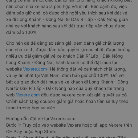
nên chọn nhà xe nào là phù hợp với mình. Bên cạnh đó, việc
đảm bảo giữ chỗ, có được chỗ ngồi yêu thích sau khi đặt vé
xe đi Long Khánh - Đồng Nai từ Đăk R`Lấp - Đắk Nông giữa
nhà xe với khách hàng sau khi đặt trực tiếp vẫn chưa được
đảm bảo 100%.
Cho nên để dễ dàng so sánh giá, xem đánh giá chất lượng
các nhà xe đi, được đảm bảo quyền lợi cao nhất, được hưởng
nhiều ưu đãi giảm giá vé xe khách Đăk R`Lấp - Đắk Nông
Long Khánh - Đồng Nai, hành khách có thể đặt mua tại
website
Vexere.com
- Hệ thống đặt vé xe khách chất lượng,
và uy tín nhất tại Việt Nam, đảm bảo giữ chỗ 100%. Đối với
bất cứ giao dịch đặt mua vé xe khách đi Long Khánh - Đồng
Nai từ Đăk R`Lấp - Đắk Nông nào của quý khách tại trang
web
Vexere.com
đều được Vexere cam kết giải quyết sự cố.
Chính sách tặng coupon giảm giá hoặc hoàn tiền sẽ tùy theo
từng trường hợp sự việc.
Hướng dẫn đặt vé tại Vexere.com:
Bước 1: Truy cập vào website Vexere hoặc tải app Vexere trên
CH Play hoặc App Store.
Bước 2: Chọn điểm đi, điểm đến, ngày đi, sau đó chọn “TÌM