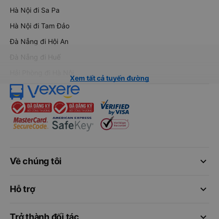
Hà Nội đi Sa Pa
Hà Nội đi Tam Đảo
Đà Nẵng đi Hội An
Đà Nẵng đi Huế
Hải Phòng đi Hà Nội
Xem tất cả tuyến đường
keyboard_arrow_down
Về chúng tôi
keyboard_arrow_down
Hỗ trợ
keyboard_arrow_down
Trở thành đối tác