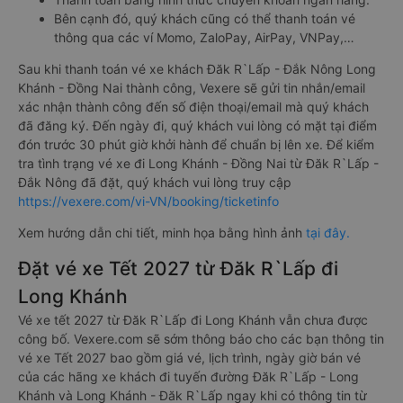
Bên cạnh đó, quý khách cũng có thể thanh toán vé
thông qua các ví Momo, ZaloPay, AirPay, VNPay,…
Sau khi thanh toán vé xe khách Đăk R`Lấp - Đắk Nông Long
Khánh - Đồng Nai thành công, Vexere sẽ gửi tin nhắn/email
xác nhận thành công đến số điện thoại/email mà quý khách
đã đăng ký. Đến ngày đi, quý khách vui lòng có mặt tại điểm
đón trước 30 phút giờ khởi hành để chuẩn bị lên xe. Để kiểm
tra tình trạng vé xe đi Long Khánh - Đồng Nai từ Đăk R`Lấp -
Đắk Nông đã đặt, quý khách vui lòng truy cập
https://vexere.com/vi-VN/booking/ticketinfo
Xem hướng dẫn chi tiết, minh họa bằng hình ảnh
tại đây.
Đặt vé xe Tết 2027 từ Đăk R`Lấp đi
Long Khánh
Vé xe tết 2027 từ Đăk R`Lấp đi Long Khánh vẫn chưa được
công bố. Vexere.com sẽ sớm thông báo cho các bạn thông tin
vé xe Tết 2027 bao gồm giá vé, lịch trình, ngày giờ bán vé
của các hãng xe khách đi tuyến đường Đăk R`Lấp - Long
Khánh và Long Khánh - Đăk R`Lấp ngay khi có thông tin từ