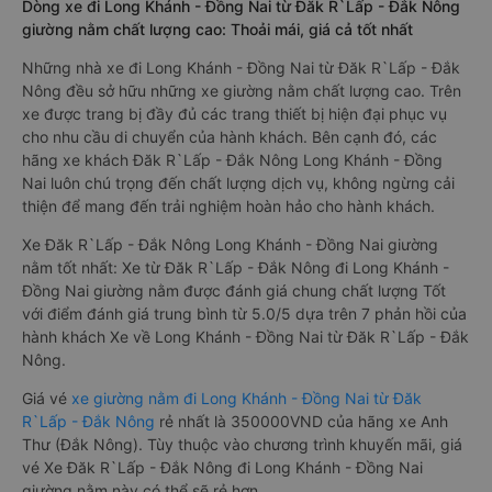
Dòng xe đi Long Khánh - Đồng Nai từ Đăk R`Lấp - Đắk Nông
giường nằm chất lượng cao: Thoải mái, giá cả tốt nhất
Những nhà xe đi Long Khánh - Đồng Nai từ Đăk R`Lấp - Đắk
Nông đều sở hữu những xe giường nằm chất lượng cao. Trên
xe được trang bị đầy đủ các trang thiết bị hiện đại phục vụ
cho nhu cầu di chuyển của hành khách. Bên cạnh đó, các
hãng xe khách Đăk R`Lấp - Đắk Nông Long Khánh - Đồng
Nai luôn chú trọng đến chất lượng dịch vụ, không ngừng cải
thiện để mang đến trải nghiệm hoàn hảo cho hành khách.
Xe Đăk R`Lấp - Đắk Nông Long Khánh - Đồng Nai giường
nằm tốt nhất: Xe từ Đăk R`Lấp - Đắk Nông đi Long Khánh -
Đồng Nai giường nằm được đánh giá chung chất lượng Tốt
với điểm đánh giá trung bình từ 5.0/5 dựa trên 7 phản hồi của
hành khách Xe về Long Khánh - Đồng Nai từ Đăk R`Lấp - Đắk
Nông.
Giá vé
xe giường nằm đi Long Khánh - Đồng Nai từ Đăk
R`Lấp - Đắk Nông
rẻ nhất là 350000VND của hãng xe Anh
Thư (Đắk Nông). Tùy thuộc vào chương trình khuyến mãi, giá
vé Xe Đăk R`Lấp - Đắk Nông đi Long Khánh - Đồng Nai
giường nằm này có thể sẽ rẻ hơn.