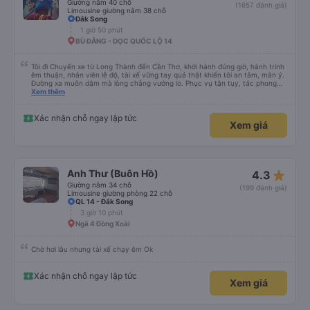
Giường nằm 40 chỗ
(1657 đánh giá)
Limousine giường nằm 38 chỗ
Đắk Song
1 giờ 50 phút
BÙ ĐĂNG - DỌC QUỐC LỘ 14
Tôi đi Chuyến xe từ Long Thành đến Cần Thơ, khởi hành đúng giờ, hành trình
êm thuận, nhân viên lễ độ, tài xế vững tay quả thật khiến tôi an tâm, mãn ý.
Đường xa muôn dặm mà lòng chẳng vướng lo. Phục vụ tận tụy, tác phong
nghiêm cẩn, hiếm thấy giữa thời buổi kim tiền vội vã. Xã hội loạn đạo. Xin gửi
Xem thêm
lời tán dương chân thành, kính chúc nhà xe ngày một hưng thịnh, vạn lộ bình
an.”
Xác nhận chỗ ngay lập tức
Xem giá
star_rate
Anh Thư (Buôn Hồ)
4.3
Giường nằm 34 chỗ
(199 đánh giá)
Limousine giường phòng 22 chỗ
QL 14 - Đắk Song
3 giờ 10 phút
Ngã 4 Đồng Xoài
Chờ hơi lâu nhưng tài xế chạy êm Ok
Xác nhận chỗ ngay lập tức
Xem giá