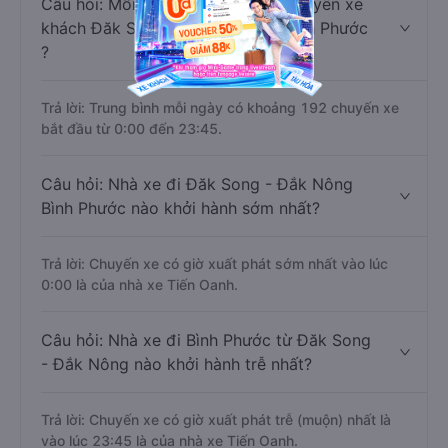
Câu hỏi: Mỗi ngày có bao nhiêu chuyến xe
khách Đăk Song - Đắk Nông đi Bình Phước
?
Trả lời: Trung bình mỗi ngày có khoảng 192 chuyến xe
bắt đầu từ 0:00 đến 23:45.
Câu hỏi: Nhà xe đi Đăk Song - Đắk Nông
Bình Phước nào khởi hành sớm nhất?
Trả lời: Chuyến xe có giờ xuất phát sớm nhất vào lúc
0:00 là của nhà xe Tiến Oanh.
Câu hỏi: Nhà xe đi Bình Phước từ Đăk Song
- Đắk Nông nào khởi hành trễ nhất?
Trả lời: Chuyến xe có giờ xuất phát trễ (muộn) nhất là
vào lúc 23:45 là của nhà xe Tiến Oanh.