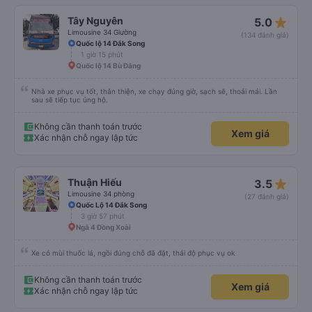
star_rate
Tây Nguyên
5.0
Limousine 34 Giường
(134 đánh giá)
Quốc lộ 14 Đắk Song
1 giờ 15 phút
Quốc lộ 14 Bù Đăng
Nhà xe phục vụ tốt, thân thiện, xe chạy đúng giờ, sạch sẽ, thoải mái. Lần
sau sẽ tiếp tục ủng hộ.
Không cần thanh toán trước
Xem giá
Xác nhận chỗ ngay lập tức
star_rate
Thuận Hiếu
3.5
Limousine 34 phòng
(27 đánh giá)
Quốc Lộ 14 Đắk Song
3 giờ 57 phút
Ngã 4 Đồng Xoài
Xe có mùi thuốc lá, ngồi đúng chỗ đã đặt, thái độ phục vụ ok
Không cần thanh toán trước
Xem giá
Xác nhận chỗ ngay lập tức