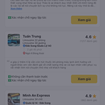
Lần đầu tiên đặt vé xe online lại còn thanh toán trước nhưng không làm mình
thất vọng nha! Nhà xe Quý Thảo là xe khách duy nhất (Đối với mình từng đi)
là các tài xế nói chuyện lịch sự chứ không nói tục. Riêng cái này thôi là đã
đánh giá 5 sao rồi. Chú tài xế còn uống pepsi rất dễ thương chứ không có
Xem thêm
hút thuốc phè phè như các xe khác. Đón trả đúng điểm. Được nằm đúng
giường đã đặt. Nói chung 10 điểm.
Xác nhận chỗ ngay lập tức
Xem giá
star_rate
Tuấn Trung
4.6
Limousine 22 phòng
(1217 đánh giá)
Limousine 34 giường
Đắk Song (Quốc Lộ 14)
2 giờ 45 phút
Ngã 4 Đồng Xoài
e góp ý thêm tí là vẫn còn hút thuốc khi phòng máy lạnh ảnh hưởng với
người khác em vẫn đánh giá về chất lượng nhà xe và bạn nhân viên phục vụ
rất nhiệt tình nói chuyện nhỏ nhẹ với khách hàng
Không cần thanh toán trước
Xem giá
Xác nhận chỗ ngay lập tức
star_rate
Minh An Express
4.9
Limousine 34 chỗ
(862 đánh giá)
Quốc lộ 14 - Đăk Song