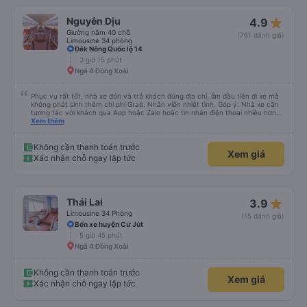
star_rate
Nguyên Dịu
4.9
Giường nằm 40 chỗ
(761 đánh giá)
Limousine 34 phòng
Đắk Nông Quốc lộ 14
3 giờ 15 phút
Ngã 4 Đồng Xoài
Phục vụ rất tốt, nhà xe đón và trả khách đúng địa chỉ, lần đầu tiên đi xe mà
không phát sinh thêm chi phí Grab. Nhân viên nhiệt tình. Góp ý: Nhà xe cần
tương tác với khách qua App hoặc Zalo hoặc tin nhắn điện thoại nhiều hơn
nữa để hành khách yên tâm đặc biệt là khách đặt vé qua App. Chân thành
Xem thêm
cảm ơn, lần sau đặt vé lại
Không cần thanh toán trước
Xem giá
Xác nhận chỗ ngay lập tức
star_rate
Thái Lai
3.9
Limousine 34 Phòng
(15 đánh giá)
Bến xe huyện Cư Jút
5 giờ 45 phút
Ngã 4 Đồng Xoài
Không cần thanh toán trước
Xem giá
Xác nhận chỗ ngay lập tức