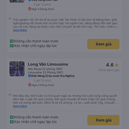
3 giờ 15 phút
Ngã 4 Đồng Xoài
Trải nghiệm rất tốt khi đi xe buýt Việt Tân Phát từ Sài Gòn đi Măng Đen, ghế
ngồi/giường rất thoải mái và phù hợp với người cao, đáng đồng tiền bát gạo
(so với các hãng xe khác) cho một chuyến đi dài như vậy. Tôi chắc chắn sẽ
sử dụng lại sau.
Xem thêm
Không cần thanh toán trước
Xem giá
Xác nhận chỗ ngay lập tức
Long Vân Limousine
4.6
Mia Royal 22 phòng (WC)
(7818 đánh giá)
Limousine 22 Phòng (WC)
Đắk Nông (Cầu vượt Gia Nghĩa)
2 giờ 15 phút
Ngã 4 Đồng Xoài
Mới đầu đọc bình luận có hơi quan ngại xíu nhưng mà cuối cùng cũng quyết
định đặt vì giá tốt quá chừng. Kết quả chuyến đi mình thấy tốt quá chừng,
hơn cả mong đợi luôn. Mình đi xe 22 phòng, có wc, xuất phát 12g, chuyến đi
hôm qua của mình như thế này: 1. Ưu điểm: - Mấy bạn CSKH kỹ tính và dễ
Xem thêm
thương, gọi điện trước check thông tin trước 1 ngày, dặn dò đủ thứ luôn. -
Bác tài và nhân viên xe nói chuyện rất dễ thương và dễ chịu. - Nhà vệ sinh
trên xe sạch sẽ. - Phòng nằm không phải mới kin kít nhưng rất sạch sẽ, êm,
Không cần thanh toán trước
Xem giá
nằm thoải mái cho cả 2 người, mình say xe nhưng nằm thoải mái lắm, có thể
Xác nhận chỗ ngay lập tức
đọc sách được nguyên cả chuyến đi luôn mà. - Xuất phát đúng giờ và mình
đến bến Chu Văn An lúc 19g30, không phải quá trễ đối với mình. 2. Khuyết