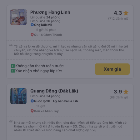
điểm: - Chỉ trung chuyển đến bến xe Đà Lạt trong bán kính 5km, mình ở hơi
xa nên tự ra bến. - Mới đầu mình tưởng có trung chuyển dìa Mã Lò nhưng
nhà xe có xin lỗi và báo lại chỉ dừng ở Chu Văn An được thôi. Nếu về Mã Lò
star_rate
Phương Hồng Linh
4.3
được thì tiện cho mình quá chừng. Do xe dễ thương nên gặp được khách trên
xe ai cũng dễ thương quá luôn, nên chuyến đi hôm qua của mình okela lắm,
Limousine 24 phòng
(712 đánh giá)
hi vọng nhà xe giữ được phong độ như thế này, đừng bị sa sút nha.
Limousine 36 phòng
Chợ Đắk Mil
5 giờ 30 phút
QL 14 Chơn Thành
Tài xế và lơ xe dễ thương, mình kẹt xe nhưng vẫn cố gắng đợi để mình ko trễ
chuyến, rất nhẹ nhàng và lịch sự. Xe sạch sẽ, thoáng mát, mền thơm tho.
Rất hài lòng trong chuyến đi này
Không cần thanh toán trước
Xem giá
Xác nhận chỗ ngay lập tức
star_rate
Quang Đông (Đắk Lắk)
3.9
Limousine 34 phòng
(68 đánh giá)
Quốc lộ 26 - Uỷ ban xã Ea Tih
11 giờ
Bến xe Miền Tây
Nhà xe mới nhưng rất nhiệt tình, chu đáo. Mình sẽ tiếp tục ủng hộ. Mình có
thêm lựa chọn mới khi đi tuyến Eakar - SG. Chúc nhà xe sẽ phát triển có
nhiều KH biết đến và luôn nâng cao chất lượng dịch vụ.