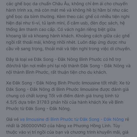
các ghế bọc da chuẩn Châu Âu, không chỉ êm ái cho chuyến
hành trình xa, mà còn mát mẻ và không hề bị hầm bí như các
ghế bọc da bình thường. Kèm theo các ghế có nhiều tiện nghi
hiện đại như ti-vi, tủ lạnh mini, ổ cắm usb, đèn đọc sách, hệ
thống âm thanh cao cấp. Có vách ngăn riêng biệt giữa
khoang lái và khoang hành khách. Khoảng cách giữa các ghế
ngồi rất thoải mái, không nhồi nhét. Luôn đáp ứng được nhu
cầu về sang trọng, thoải mái và tiện nghi trong việc di chuyển.
Đây là loại xe Đăk Song - Đắk Nông Bình Phước có hỗ trợ
đón/trả tận nơi miễn phí tại nội thành Đăk Song - Đắk Nông và
nội thành Bình Phước, rất thuận tiện cho du khách.
Xe Đăk Song - Đắk Nông Bình Phước limousine tốt nhất: Xe từ
Đăk Song - Đắk Nông đi Bình Phước limousine được đánh giá
chung có chất lượng Tốt với điểm đánh giá trung bình từ
4.5/5 dựa trên 31783 phản hồi của hành khách Xe về Bình
Phước từ Đăk Song - Đắk Nông.
Giá vé
xe limousine đi Bình Phước từ Đăk Song - Đắk Nông
rẻ
nhất là 260000VND của hãng xe Phương Hồng Linh. Tùy
thuộc vào vị trí ngồi của bạn và chương trình khuyến mãi, giá