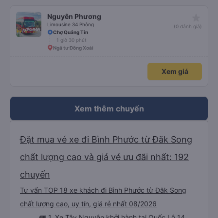
star_rate
Nguyên Phương
Limousine 34 Phòng
(0 đánh giá)
Chợ Quảng Tín
1 giờ 30 phút
Ngã tư Đồng Xoài
Xem giá
Xem thêm chuyến
Đặt mua vé xe đi Bình Phước từ Đăk Song
chất lượng cao và giá vé ưu đãi nhất: 192
chuyến
Tư vấn TOP 18 xe khách đi Bình Phước từ Đăk Song
chất lượng cao, uy tín, giá rẻ nhất 08/2026
🚌 1. Xe Tây Nguyên khởi hành tại Quốc Lộ 14