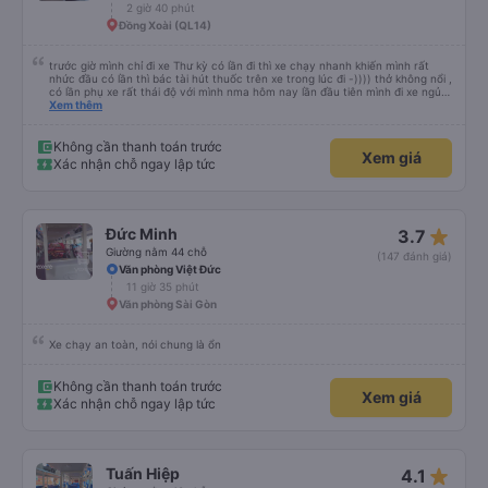
2 giờ 40 phút
Đồng Xoài (QL14)
trước giờ mình chỉ đi xe Thư kỳ có lần đi thì xe chạy nhanh khiến mình rất
nhức đầu có lần thì bác tài hút thuốc trên xe trong lúc đi -)))) thở không nổi ,
có lần phụ xe rất thái độ với mình nma hôm nay lần đầu tiên mình đi xe ngủ
rất ngon chạy êm lắm phải nói là đã bác tài và anh phụ xe còn dễ thương
Xem thêm
nữa Mn thân thiện lắm còn tâm lý nữa chúc những chuyến đi của nhà xe
Minh An thư kỳ luôn luôn bình an và suôn sẻ ạ
Không cần thanh toán trước
Xem giá
Xác nhận chỗ ngay lập tức
star_rate
Đức Minh
3.7
Giường nằm 44 chỗ
(147 đánh giá)
Văn phòng Việt Đức
11 giờ 35 phút
Văn phòng Sài Gòn
Xe chạy an toàn, nói chung là ổn
Không cần thanh toán trước
Xem giá
Xác nhận chỗ ngay lập tức
star_rate
Tuấn Hiệp
4.1