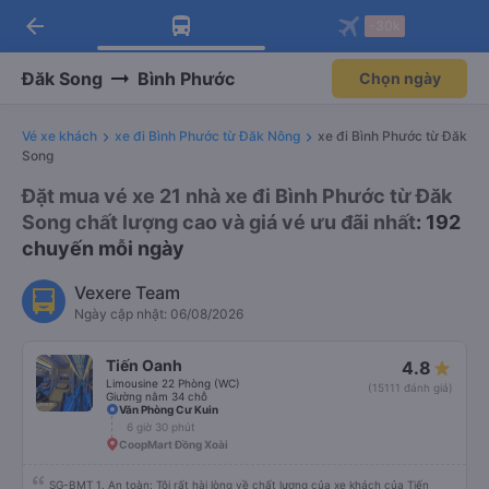
arrow_back
Tải app Vexere ngay!
Tải app Vexere
-30k
Mở app
Mở app
Nhận ưu đãi thành viên độc
-30k/ghế khi đặt vé máy bay qua
quyền
app
Đăk Song
Bình Phước
Chọn ngày
Vé xe khách
xe đi Bình Phước từ Đăk Nông
xe đi Bình Phước từ Đăk
Song
Đặt mua vé xe 21 nhà xe đi Bình Phước từ Đăk
Song chất lượng cao và giá vé ưu đãi nhất
: 192
chuyến mỗi ngày
Vexere Team
Ngày cập nhật: 06/08/2026
Tiến Oanh
4.8
Limousine 22 Phòng (WC)
(15111 đánh giá)
Giường nằm 34 chỗ
Văn Phòng Cư Kuin
6 giờ 30 phút
CoopMart Đồng Xoài
SG-BMT 1. An toàn: Tôi rất hài lòng về chất lượng của xe khách của Tiến