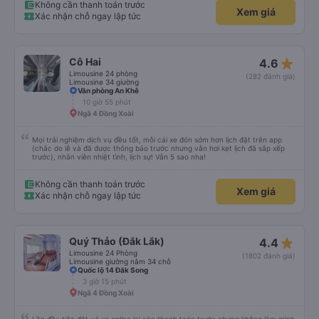
Không cần thanh toán trước
Xem giá
Xác nhận chỗ ngay lập tức
star_rate
Cô Hai
4.6
Limousine 24 phòng
(282 đánh giá)
Limousine 34 giường
Văn phòng An Khê
10 giờ 55 phút
Ngã 4 Đồng Xoài
Mọi trải nghiệm dịch vụ đều tốt, mỗi cái xe đón sớm hơn lịch đặt trên app
(chắc do lễ và đã được thông báo trước nhưng vẫn hơi kẹt lịch đã sắp xếp
trước), nhân viên nhiệt tình, lịch sự! Vẫn 5 sao nha!
Không cần thanh toán trước
Xem giá
Xác nhận chỗ ngay lập tức
star_rate
Quý Thảo (Đắk Lắk)
4.4
Limousine 24 Phòng
(1802 đánh giá)
Limousine giường nằm 34 chỗ
Quốc lộ 14 Đăk Song
3 giờ 15 phút
Ngã 4 Đồng Xoài