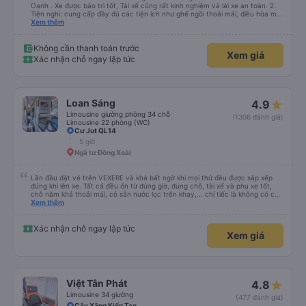
Oanh . Xe được bảo trì tốt, Tài xế cũng rất kinh nghiệm và lái xe an toàn. 2.
Tiện nghi: cung cấp đầy đủ các tiện ích như ghế ngồi thoải mái, điều hòa mát
mẻ, wifi tốc độ cao và cổng sạc điện thoại di động. 3. Thời gian và độ chính
Xem thêm
xác: Chuyến xe xuất phát đúng giờ và đếnBMT đúng giờ cam kết. 4. Giá cả:
Tôi cảm thấy giá cả của dịch vụ xe khách rất hợp lý và phù hợp với chất
lượng và tiện ích được cung cấp. 5. Thái độ phục vụ: Nhân viên và tài xế rất
Không cần thanh toán trước
Xem giá
nhiệt tình, chu đáo và tôn trọng khách hàng. Tôi cảm thấy rất thoải mái và
Xác nhận chỗ ngay lập tức
hài lòng với các dịch vụ mà họ cung cấp. Dịch vụ của họ đáp ứng đầy đủ
nhu cầu của tôi và tôi sẽ sử dụng dịch vụ của họ trong tương lai nếu có cơ
hội.
Loan Sáng
4.9
Limousine giường phòng 34 chỗ
(1306 đánh giá)
Limousine 22 phòng (WC)
Cư Jut QL14
5 giờ
Ngã tư Đồng Xoài
Lần đầu đặt vé trên VEXERE và khá bất ngờ khi mọi thứ đều được sắp xếp
đúng khi lên xe. Tất cả đều ổn từ đúng giờ, đúng chỗ, tài xế và phụ xe tốt,
chỗ nằm khá thoải mái, có sẵn nước lọc trên khay,... chỉ tiếc là không có chỗ
để sạc pin thôi. Nhưng vậy cũng quá ổn rồi!
Xem thêm
Xác nhận chỗ ngay lập tức
Xem giá
Việt Tân Phát
4.8
Limousine 34 giường
(477 đánh giá)
Cây Xăng Kiến Tạo