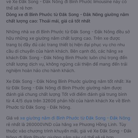
vé Xe Đăk Song - Đắk Nông đi Bình Phước limousine này có
thể sẽ rẻ hơn
Dòng xe đi Bình Phước từ Đăk Song - Đắk Nông giường nằm
chất lượng cao: Thoải mái, giá cả tốt nhất
Những nhà xe đi Bình Phước từ Đăk Song - Đắk Nông đều sở
hữu những xe giường nằm chất lượng cao. Trên xe được
trang bị đầy đủ các trang thiết bị hiện đại phục vụ cho nhu
cầu di chuyển của hành khách. Bên cạnh đó, các hãng xe
khách Đăk Song - Đắk Nông Bình Phước luôn chú trọng đến
chất lượng dịch vụ, không ngừng cải thiện để mang đến trải
nghiệm hoàn hảo cho hành khách.
Xe Đăk Song - Đắk Nông Bình Phước giường nằm tốt nhất: Xe
từ Đăk Song - Đắk Nông đi Bình Phước giường nằm được
đánh giá chung chất lượng Tốt với điểm đánh giá trung bình
từ 4.4/5 dựa trên 32606 phản hồi của hành khách Xe về Bình
Phước từ Đăk Song - Đắk Nông.
Giá vé
xe giường nằm đi Bình Phước từ Đăk Song - Đắk Nông
rẻ nhất là 260000VND của hãng xe Phương Hồng Linh. Tùy
thuộc vào chương trình khuyến mãi, giá vé Xe Đăk Song - Đắk
Nông đi Bình Phước giường nằm này có thể sẽ rẻ hơn.