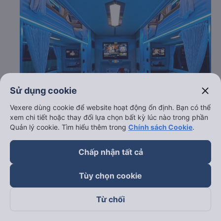
close
Sử dụng cookie
Vexere dùng cookie để website hoạt động ổn định. Bạn có thể
xem chi tiết hoặc thay đổi lựa chọn bất kỳ lúc nào trong phần
Quản lý cookie. Tìm hiểu thêm trong
Chính sách Cookie
.
Chấp nhận tất cả
Tùy chọn cookie
c. Lộ trình, giờ khởi hành và giờ kết thúc của xe khách
Từ chối
Nguyên Dịu