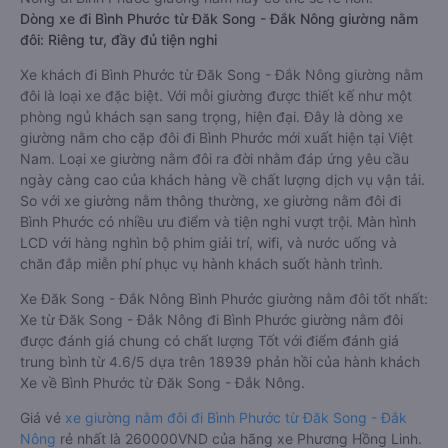
Dòng xe đi Bình Phước từ Đăk Song - Đắk Nông giường nằm
đôi: Riêng tư, đầy đủ tiện nghi
Xe khách đi Bình Phước từ Đăk Song - Đắk Nông giường nằm
đôi là loại xe đặc biệt. Với mỗi giường được thiết kế như một
phòng ngủ khách sạn sang trọng, hiện đại. Đây là dòng xe
giường nằm cho cặp đôi đi Bình Phước mới xuất hiện tại Việt
Nam. Loại xe giường nằm đôi ra đời nhằm đáp ứng yêu cầu
ngày càng cao của khách hàng về chất lượng dịch vụ vận tải.
So với xe giường nằm thông thường, xe giường nằm đôi đi
Bình Phước có nhiều ưu điểm và tiện nghi vượt trội. Màn hình
LCD với hàng nghìn bộ phim giải trí, wifi, và nước uống và
chăn đắp miễn phí phục vụ hành khách suốt hành trình.
Xe Đăk Song - Đắk Nông Bình Phước giường nằm đôi tốt nhất:
Xe từ Đăk Song - Đắk Nông đi Bình Phước giường nằm đôi
được đánh giá chung có chất lượng Tốt với điểm đánh giá
trung bình từ 4.6/5 dựa trên 18939 phản hồi của hành khách
Xe về Bình Phước từ Đăk Song - Đắk Nông.
Giá vé
xe giường nằm đôi đi Bình Phước từ Đăk Song - Đắk
Nông
rẻ nhất là 260000VND của hãng xe Phương Hồng Linh.