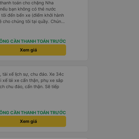
 thanh toán cho chặng Nha
i nếu bạn không có thẻ nước
 tôi đến bến xe (điểm khởi hành
vé cho chúng tôi tại quầy. Chúng
iều về trực tiếp tại quầy, vì giá
 nhau. Đầu tiên, chúng tôi đi xe
 đó chuyển sang xe giường nằm.
ÔNG CẦN THANH TOÁN TRƯỚC
eo áo len ấm hoặc áo khoác
Xem giá
á lạnh, và chăn mền thì hơi cũ,
 để sạc điện thoại hoạt động
thứ khá sạch sẽ. Chúng tôi trở về
 Nhà ga B2, Lối ra 8) trên một
tài xế lịch sự, chu đáo. Xe 34c
 ghế ngả. Xe ít rộng rãi hơn,
i xế lái xe cẩn thận, phụ xe sắp
tốt hơn nhiều so với một chuyến
ch chu đáo, cẩn thận. Sẽ tiếp
 Chúng tôi cũng dừng lại gần Nha
ến ga bằng xe buýt nhỏ. Họ
ong suốt chuyến đi, và có thể
. Tôi khuyên bạn nên chọn
ÔNG CẦN THANH TOÁN TRƯỚC
 VIP.
Xem giá