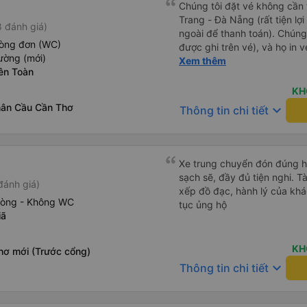
Chúng tôi đặt vé không cần
Trang - Đà Nẵng (rất tiện lợ
 đánh giá)
ngoài để thanh toán). Chúng
hòng đơn (WC)
được ghi trên vé), và họ in 
ường (mới)
tôi cũng quyết định mua vé ch
Xem thêm
ên Toàn
vé trên ứng dụng cũng giống
buýt nhỏ đến điểm hẹn, sau
KH
Tôi khuyên bạn nên mang th
hân Cầu Cần Thơ
keyboard_arrow_down
Thông tin chi tiết
mỏng, vì thỉnh thoảng trời kh
nhưng vẫn có sẵn. Cổng USB
tốt, và có giấy vệ sinh. Mọi 
từ Đà Nẵng (bến xe Đà Nẵng,
Xe trung chuyển đón đúng h, 
loại xe buýt khác với ba hàng
sạch sẽ, đầy đủ tiện nghi. Tà
đánh giá)
nhưng vẫn khá thoải mái và 
xếp đồ đạc, hành lý của khá
đi 8-10 tiếng ngồi một chỗ.
hòng - Không WC
tục ủng hộ
Trang và sau đó được đưa đ
iã
cũng vận chuyển hàng hóa tr
sẽ có những điểm dừng chân
KH
hơ mới (Trước cổng)
công ty này và đặt chỗ ngồi
keyboard_arrow_down
Thông tin chi tiết