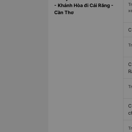
T
- Khánh Hòa đi Cái Răng -
x
Cần Thơ
C
T
C
R
Tr
C
c
T