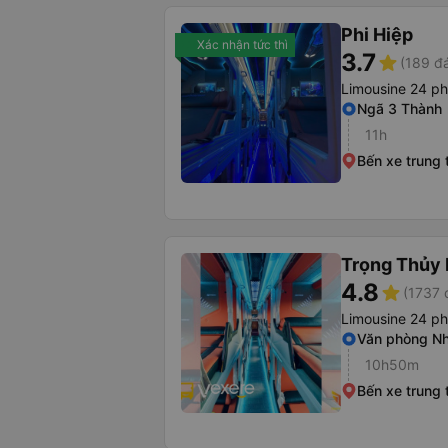
Phi Hiệp
Xác nhận tức thì
3.7
star
(189 đá
Limousine 24 p
Ngã 3 Thành
11h
Bến xe trung
Trọng Thủy 
4.8
star
(1737 
Limousine 24 p
Văn phòng Nh
10h50m
Bến xe trung