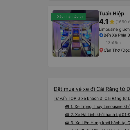
Tuấn Hiệp
Xác nhận tức thì
4.1
star
(1660 đ
Limousine giườ
Bến Xe Phía 
13h15m
Cần Thơ (Dọc
Đặt mua vé xe đi Cái Răng từ D
Tư vấn TOP 6 xe khách đi Cái Răng từ D
🚌 1. Xe Trọng Thủy Limousine kh
🚌 2. Xe Hà Linh khởi hành tại 0
🚌 3. Xe Liên Hưng khởi hành tại