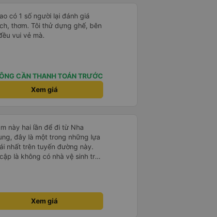
ogle Maps hoạt động như thế
?&quot; Chuyện gì xảy ra với
ao có 1 số người lại đánh giá
30 và tôi đang nói về nó. ạn
i nghĩ tài xế đã giúp tôi vì nhìn
đều vui vẻ mà.
ang nghĩ rằng sẽ rất nguy hiểm
n các bạn rất nhiều.
ÔNG CẦN THANH TOÁN TRƯỚC
Xem giá
m này hai lần để đi từ Nha
ng, đây là một trong những lựa
i nhất trên tuyến đường này.
cập là không có nhà vệ sinh trên
chịu trên một hành trình dài
có các điểm dừng thường xuyên,
. Chuyến đi gần đây nhất của tôi
e bị chậm khoảng một tiếng,
Xem giá
trước cho tôi, nên tôi không
mái, có chăn và hai gối, và các