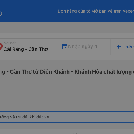
Đơn hàng của tôi
Mở bán vé trên Vexe
fo
Nơi đến
add
Nhập ngày đi
Thêm
ng - Cần Thơ từ Diên Khánh - Khánh Hòa chất lượng c
rống và ưu đãi khi đặt vé