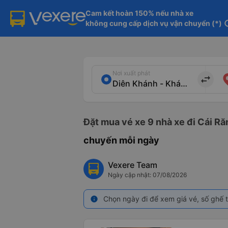
Cam kết hoàn 150% nếu nhà xe

không cung cấp dịch vụ vận chuyển (*)
in
Nơi xuất phát
import_export
Đặt mua vé xe 9 nhà xe đi Cái Ră
chuyến mỗi ngày
Vexere Team
Ngày cập nhật: 07/08/2026
Chọn ngày đi để xem giá vé, số ghế t
info