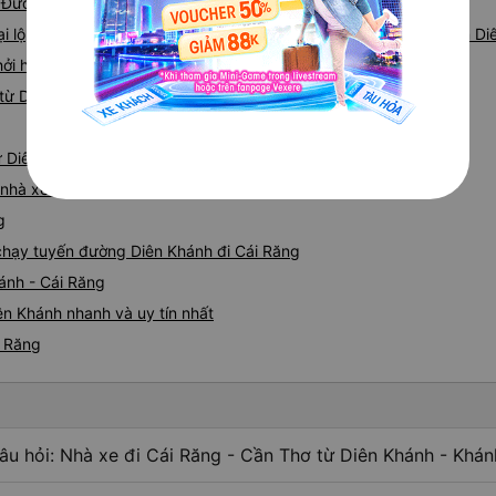
 1 Đường Điện Biên Phủ (Bến Xe Phía Bắc Nha Trang)
Đại lộ, Đường Võ Nguyên Giáp, Thôn Trung Nam (Bến Xe Phía Nam Di
hởi hành tại Đường 23/10, QL 1A,
từ Diên Khánh đi Cái Răng
ừ Diên Khánh
á nhà xe Diên Khánh Cái Răng
g
e chạy tuyến đường Diên Khánh đi Cái Răng
ánh - Cái Răng
ên Khánh nhanh và uy tín nhất
i Răng
âu hỏi: Nhà xe đi Cái Răng - Cần Thơ từ Diên Khánh - Khán