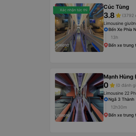
Cúc Tùng
Xác nhận tức thì
3.8
star
(3792 
Limousine giườ
Bến Xe Phía 
13h
Bến xe trung
Mạnh Hùng (
0
star
(0 đánh g
Limousine 22 Ph
Ngã 3 Thành
12h30m
Bến xe trung