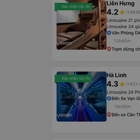
Liên Hưng
Xác nhận tức thì
4.2
star
(14648
Limousine 21 p
Limousine 34 gi
Văn Phòng Di
13h45m
Trạm dừng c
Hà Linh
Xác nhận tức thì
4.3
star
(1431 
Limousine 24 P
Bến Xe Vạn G
14h30m
Bến xe Cần T