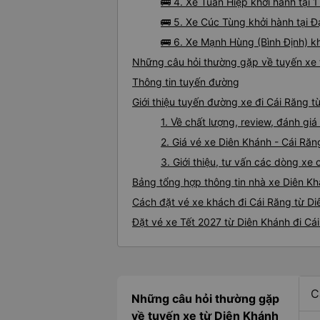
🚌 4. Xe Tuấn Hiệp khởi hành tại
🚌 5. Xe Cúc Tùng khởi hành tại 
🚌 6. Xe Mạnh Hùng (Bình Định) k
Những câu hỏi thường gặp về tuyến xe 
Thông tin tuyến đường
Giới thiệu tuyến đường xe đi Cái Răng t
1. Về chất lượng, review, đánh gi
2. Giá vé xe Diên Khánh - Cái Răn
3. Giới thiệu, tư vấn các dòng x
Bảng tổng hợp thông tin nhà xe Diên Kh
Cách đặt vé xe khách đi Cái Răng từ Di
Đặt vé xe Tết 2027 từ Diên Khánh đi Cá
C
Những câu hỏi thường gặp
về tuyến xe từ Diên Khánh