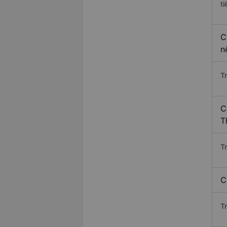
ti
C
n
T
C
T
T
C
T