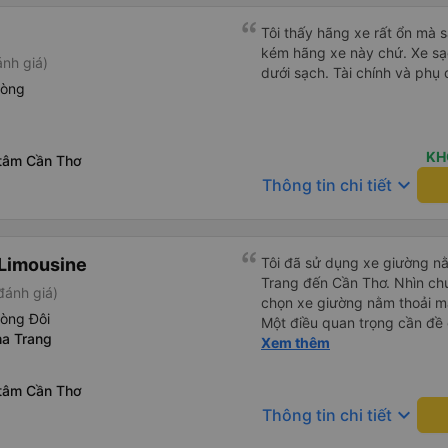
cách thực hiện, hãy xem Go
nào, &quot;B Bạn bị sao vậy
Tôi thấy hãng xe rất ổn mà s
bạn vậy?&quot; Bây giờ là 2:
kém hãng xe này chứ. Xe sạch, thơm. Tôi thử dựng ghế, bên
nh giá)
bằng xe bu lông Limousine. Tô
dưới sạch. Tài chính và phụ 
hòng
tôi quá ngu ngốc. Tôi vẫn đ
nếu không có tài xế... Cảm ơ
KH
 tâm Cần Thơ
keyboard_arrow_down
Thông tin chi tiết
Limousine
Tôi đã sử dụng xe giường nằ
Trang đến Cần Thơ. Nhìn chu
đánh giá)
chọn xe giường nằm thoải má
hòng Đôi
Một điều quan trọng cần đề 
a Trang
xe, điều này có thể gây khó 
Xem thêm
xuyên đêm. Tuy nhiên, khi 
chuyến đi vẫn khá thoải mái
 tâm Cần Thơ
(hôm qua) rất tốt. Mặc dù x
keyboard_arrow_down
Thông tin chi tiết
nhưng công ty đã thông báo 
gặp vấn đề gì. Xe khá thoải 