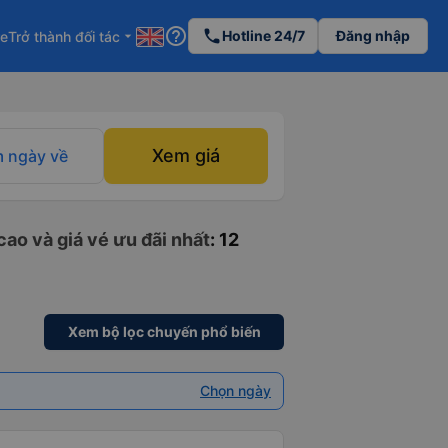
help_outline
phone
Hotline 24/7
Đăng nhập
re
Trở thành đối tác
arrow_drop_down
Xem giá
 ngày về
ao và giá vé ưu đãi nhất
: 12
Xem bộ lọc chuyến phổ biến
Chọn ngày