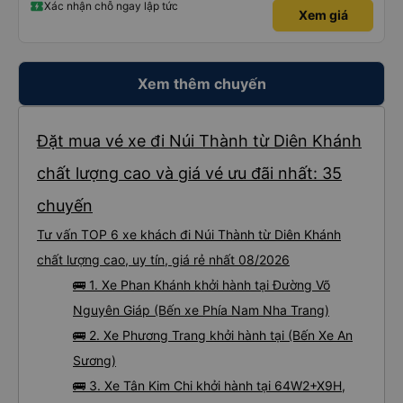
các anh tài và lơ cũng cực dễ thương, tâm lý. 10 điểm không nhưng. Mình sẽ
Xác nhận chỗ ngay lập tức
Xem giá
lưu lại để giới thiệu người nhà, bạn bè đi xe này. ưng hết sức. Giờ thấy may
mắn vì cảm ơn xe kia để mình bít đến xe này
Xem thêm chuyến
Đặt mua vé xe đi Núi Thành từ Diên Khánh
chất lượng cao và giá vé ưu đãi nhất: 35
chuyến
Tư vấn TOP 6 xe khách đi Núi Thành từ Diên Khánh
chất lượng cao, uy tín, giá rẻ nhất 08/2026
🚌 1. Xe Phan Khánh khởi hành tại Đường Võ
Nguyên Giáp (Bến xe Phía Nam Nha Trang)
🚌 2. Xe Phương Trang khởi hành tại (Bến Xe An
Sương)
🚌 3. Xe Tân Kim Chi khởi hành tại 64W2+X9H,