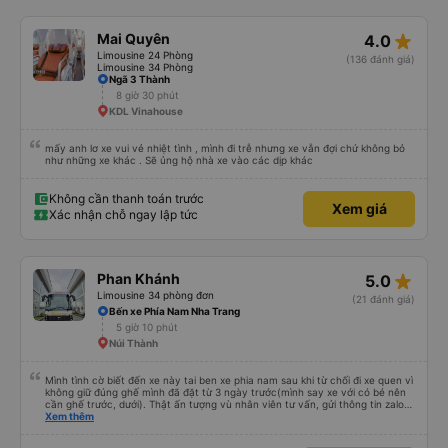
nhưng đủ để đánh giá 10/10.
star_rate
Mai Quyên
4.0
Limousine 24 Phòng
(136 đánh giá)
Limousine 34 Phòng
Ngã 3 Thành
8 giờ 30 phút
KDL Vinahouse
mấy anh lơ xe vui vẻ nhiệt tình , mình đi trễ nhưng xe vẫn đợi chứ không bỏ
như những xe khác . Sẽ ủng hộ nhà xe vào các dịp khác
Không cần thanh toán trước
Xem giá
Xác nhận chỗ ngay lập tức
star_rate
Phan Khánh
5.0
Limousine 34 phòng đơn
(21 đánh giá)
Bến xe Phía Nam Nha Trang
5 giờ 10 phút
Núi Thành
Mình tình cờ biết đến xe này tai ben xe phia nam sau khi từ chối đi xe quen vì
không giữ đúng ghế mình đã đặt từ 3 ngày trước(mình say xe với có bé nên
cần ghế trước, dưới). Thật ấn tượng vù nhân viên tư vấn, gửi thông tin zalo
rõ ràng, chuyên nghiệp. Đi đúng giờ, xe mới toanh, sạch sẽ thơm tho, buồng
Xem thêm
rộng, đẹp, ghế có chế độ matxa bên cạnh các chức năng thông thường như
nâng, hạ xuống phần đầu, chân, ổ sạc pin, ... thích view ngắm cảnh cực chill,