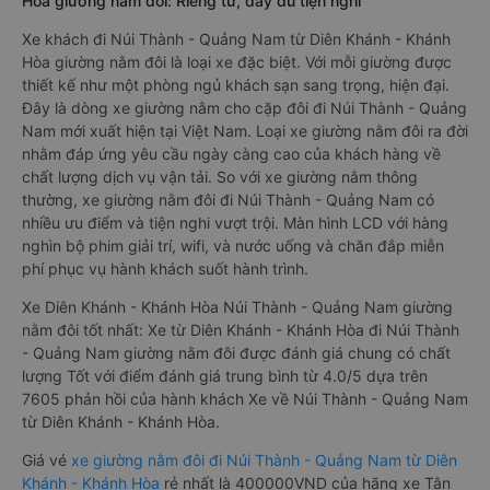
Hòa giường nằm đôi: Riêng tư, đầy đủ tiện nghi
Xe khách đi Núi Thành - Quảng Nam từ Diên Khánh - Khánh
Hòa giường nằm đôi là loại xe đặc biệt. Với mỗi giường được
thiết kế như một phòng ngủ khách sạn sang trọng, hiện đại.
Đây là dòng xe giường nằm cho cặp đôi đi Núi Thành - Quảng
Nam mới xuất hiện tại Việt Nam. Loại xe giường nằm đôi ra đời
nhằm đáp ứng yêu cầu ngày càng cao của khách hàng về
chất lượng dịch vụ vận tải. So với xe giường nằm thông
thường, xe giường nằm đôi đi Núi Thành - Quảng Nam có
nhiều ưu điểm và tiện nghi vượt trội. Màn hình LCD với hàng
nghìn bộ phim giải trí, wifi, và nước uống và chăn đắp miễn
phí phục vụ hành khách suốt hành trình.
Xe Diên Khánh - Khánh Hòa Núi Thành - Quảng Nam giường
nằm đôi tốt nhất: Xe từ Diên Khánh - Khánh Hòa đi Núi Thành
- Quảng Nam giường nằm đôi được đánh giá chung có chất
lượng Tốt với điểm đánh giá trung bình từ 4.0/5 dựa trên
7605 phản hồi của hành khách Xe về Núi Thành - Quảng Nam
từ Diên Khánh - Khánh Hòa.
Giá vé
xe giường nằm đôi đi Núi Thành - Quảng Nam từ Diên
Khánh - Khánh Hòa
rẻ nhất là 400000VND của hãng xe Tân