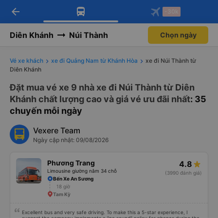
arrow_back
Tải app Vexere ngay!
Tải app Vexere
-30k
Mở app
Mở app
Nhận ưu đãi thành viên độc
-30k/ghế khi đặt vé máy bay qua
quyền
app
Diên Khánh
Núi Thành
Chọn ngày
Vé xe khách
xe đi Quảng Nam từ Khánh Hòa
xe đi Núi Thành từ
Diên Khánh
Đặt mua vé xe 9 nhà xe đi Núi Thành từ Diên
Khánh chất lượng cao và giá vé ưu đãi nhất
: 35
chuyến mỗi ngày
Vexere Team
Ngày cập nhật: 09/08/2026
Phương Trang
4.8
Limousine giường nằm 34 chỗ
(3990 đánh giá)
Bến Xe An Sương
18 giờ
Tam Kỳ
Excellent bus and very safe driving. To make this a 5-star experience, I