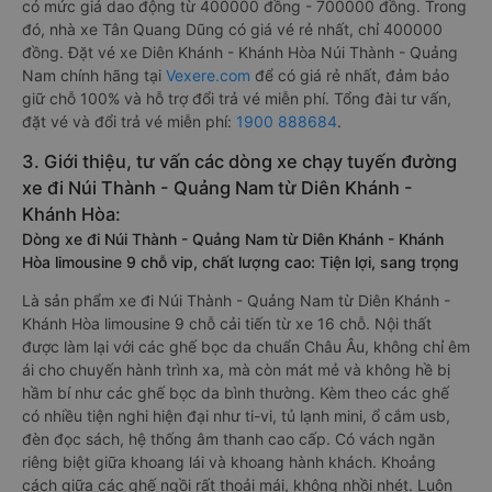
có mức giá dao động từ 400000 đồng - 700000 đồng. Trong
đó, nhà xe Tân Quang Dũng có giá vé rẻ nhất, chỉ 400000
đồng. Đặt vé xe Diên Khánh - Khánh Hòa Núi Thành - Quảng
Nam chính hãng tại
Vexere.com
để có giá rẻ nhất, đảm bảo
giữ chỗ 100% và hỗ trợ đổi trả vé miễn phí. Tổng đài tư vấn,
đặt vé và đổi trả vé miễn phí:
1900 888684
.
3. Giới thiệu, tư vấn các dòng xe chạy tuyến đường
xe đi Núi Thành - Quảng Nam từ Diên Khánh -
Khánh Hòa:
Dòng xe đi Núi Thành - Quảng Nam từ Diên Khánh - Khánh
Hòa limousine 9 chỗ vip, chất lượng cao: Tiện lợi, sang trọng
Là sản phẩm xe đi Núi Thành - Quảng Nam từ Diên Khánh -
Khánh Hòa limousine 9 chỗ cải tiến từ xe 16 chỗ. Nội thất
được làm lại với các ghế bọc da chuẩn Châu Âu, không chỉ êm
ái cho chuyến hành trình xa, mà còn mát mẻ và không hề bị
hầm bí như các ghế bọc da bình thường. Kèm theo các ghế
có nhiều tiện nghi hiện đại như ti-vi, tủ lạnh mini, ổ cắm usb,
đèn đọc sách, hệ thống âm thanh cao cấp. Có vách ngăn
riêng biệt giữa khoang lái và khoang hành khách. Khoảng
cách giữa các ghế ngồi rất thoải mái, không nhồi nhét. Luôn