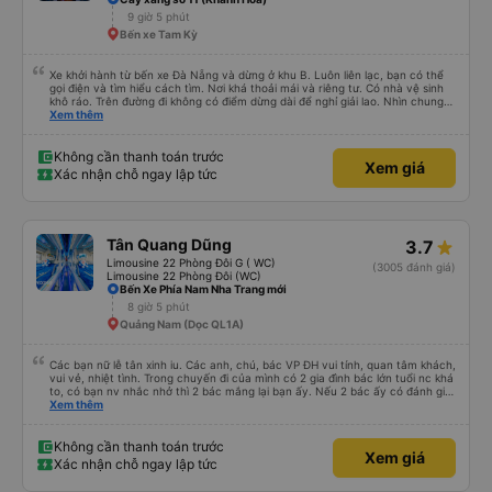
đông và tôi phải ngồi trên một chiếc ghế nhựa ở lối đi giữa, điều này không lý
9 giờ 5 phút
tưởng. Nhìn chung: Mặc dù có một vài bất tiện nhỏ, tôi đã có trải nghiệm
Bến xe Tam Kỳ
tích cực với công ty này. Đây là dịch vụ xe buýt tốt nhất mà tôi từng sử
dụng ở Việt Nam. Sự sạch sẽ, thoải mái và yên tĩnh tạo nên sự khác biệt
đáng kể và tôi sẽ giới thiệu dịch vụ này cho bất kỳ ai đi tuyến đường này.
Xe khởi hành từ bến xe Đà Nẵng và dừng ở khu B. Luôn liên lạc, bạn có thể
gọi điện và tìm hiểu cách tìm. Nơi khá thoải mái và riêng tư. Có nhà vệ sinh
khô ráo. Trên đường đi không có điểm dừng dài để nghỉ giải lao. Nhìn chung
mọi thứ đều tuyệt vời.
Xem thêm
Không cần thanh toán trước
Xem giá
Xác nhận chỗ ngay lập tức
Tân Quang Dũng
3.7
Limousine 22 Phòng Đôi G ( WC)
(3005 đánh giá)
Limousine 22 Phòng Đôi (WC)
Bến Xe Phía Nam Nha Trang mới
8 giờ 5 phút
Quảng Nam (Dọc QL1A)
Các bạn nữ lễ tân xinh iu. Các anh, chú, bác VP ĐH vui tính, quan tâm khách,
vui vẻ, nhiệt tình. Trong chuyến đi của mình có 2 gia đình bác lớn tuổi nc khá
to, có bạn nv nhắc nhở thì 2 bác mắng lại bạn ấy. Nếu 2 bác ấy có đánh giá
xấu thì mình ngược lại nha. Bạn ấy nhắc nhở rất đúng. 2 bác nói rất to. To
Xem thêm
đến lỗi mình ngủ còn mơ được câu chuyện các bác nói với nhau xuất hiện
trong giấc mơ của mình luôn. Nên nếu bạn ấy bị phản ánh thì đừng trừ lương
bạn ấy nha. Nếu bạn ấy bị trừ thì bảo bạn ấy liên hệ sđt của mình, mình hỗ
Không cần thanh toán trước
Xem giá
trợ ạ. Số mình đuôi 666, chuyến ĐH-NT ngày 16/1. À các bạn nữ lễ tân xinh
Xác nhận chỗ ngay lập tức
iu còn đổi cho mình phòng đơn sang đôi xong còn note là (một mình) yêu
luôn. Nhưng phòng đôi mà nằm một thì mỗi lần xe rẽ 1 cái là ✈️ Ít đi xe khách