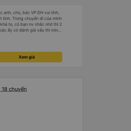
ác anh, chú, bác VP ĐH vui tính,
 chuyến đi của mình
 khá to, có bạn nv nhắc nhở thì 2
bác ấy có đánh giá xấu thì mình
hở rất đúng. 2 bác nói rất to. To
c câu chuyện các bác nói với
 ấy
ng bạn ấy nha. Nếu bạn ấy bị trừ
Xem giá
ủa mình, mình hỗ trợ ạ. Số mình
 16/1. À các bạn nữ lễ tân xinh
ơn sang đôi xong còn note là
 phòng đôi mà nằm một thì mỗi
e khách nhưng đủ để đánh giá
: 18 chuyến