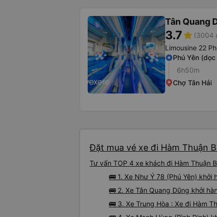
Tân Quang 
3.7
star
(3004 
Limousine 22 Ph
Phú Yên (dọc
6h50m
Chợ Tân Hải
Đặt mua vé xe đi Hàm Thuận Bắ
Tư vấn TOP 4 xe khách đi Hàm Thuận Bắ
🚌 1. Xe Như Ý 78 (Phú Yên) khởi
🚌 2. Xe Tân Quang Dũng khởi hàn
🚌 3. Xe Trung Hòa : Xe đi Hàm T