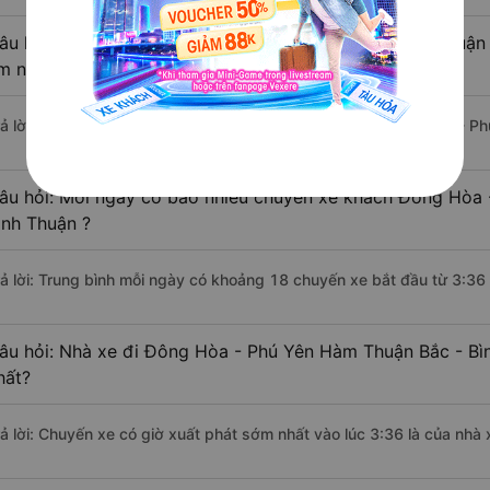
âu hỏi: Khoảng cách từ Đông Hòa - Phú Yên đi Hàm Thuận B
m nếu di chuyển bằng xe khách?
rả lời: Đoạn đường đi Hàm Thuận Bắc - Bình Thuận từ Đông Hòa - Ph
âu hỏi: Mỗi ngày có bao nhiêu chuyến xe khách Đông Hòa 
ình Thuận ?
rả lời: Trung bình mỗi ngày có khoảng 18 chuyến xe bắt đầu từ 3:36
âu hỏi: Nhà xe đi Đông Hòa - Phú Yên Hàm Thuận Bắc - Bì
hất?
rả lời: Chuyến xe có giờ xuất phát sớm nhất vào lúc 3:36 là của nh