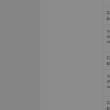
C
Đ
T
Q
n
C
Đ
T
(
xe
C
Đ