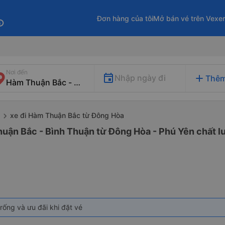
Đơn hàng của tôi
Mở bán vé trên Vexe
fo
Nơi đến
add
Nhập ngày đi
Thêm
xe đi Hàm Thuận Bắc từ Đông Hòa
huận Bắc - Bình Thuận từ Đông Hòa - Phú Yên chất lư
rống và ưu đãi khi đặt vé