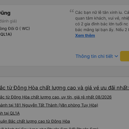
Dũng
Các bạn nữ lễ tân xinh iu. C
quan tâm khách, vui vẻ, nhiệt tình. Trong
đánh giá)
có 2 gia đình bác lớn tuổi nc
òng Đôi G ( WC)
bác mắng lại bạn ấy. Nếu 2 
 QL1A)
ngược lại nha. Bạn ấy nhắc n
Xem thêm
đến lỗi mình ngủ còn mơ đượ
nhau xuất hiện trong giấc mơ của mình luôn. Nên nếu bạn
bị phản ánh thì đừng trừ lươ
keyboard_arrow_down
Thông tin chi tiết
thì bảo bạn ấy liên hệ sđt c
đuôi 666, chuyến ĐH-NT ngày
iu còn đổi cho mình phòng đ
(một mình) yêu luôn. Nhưng
lần xe rẽ 1 cái là ✈️ Ít đi x
c từ Đông Hòa chất lượng cao và giá vé ưu đãi nhất
10/10.
c từ Đông Hòa chất lượng cao, uy tín, giá rẻ nhất 08/2026
 hành tại 181 Nguyễn Tất Thành (Văn phòng Tuy Hòa)
h tại QL1A
huận Bắc chất lượng cao từ Đông Hòa