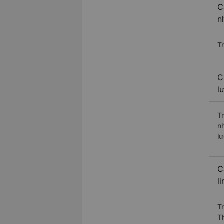
C
n
T
C
l
T
n
l
C
l
T
T