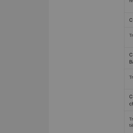
n
C
T
C
B
Tr
C
c
T
ti