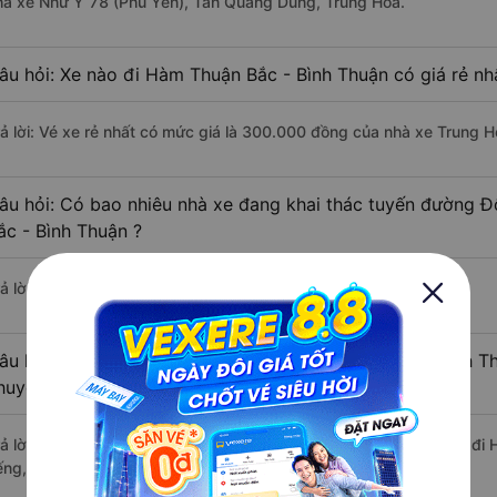
hà xe Như Ý 78 (Phú Yên), Tân Quang Dũng, Trung Hòa.
âu hỏi: Xe nào đi Hàm Thuận Bắc - Bình Thuận có giá rẻ nh
rả lời: Vé xe rẻ nhất có mức giá là 300.000 đồng của nhà xe Trung H
âu hỏi: Có bao nhiêu nhà xe đang khai thác tuyến đường 
ắc - Bình Thuận ?
ả lời: Hiện tại có 4 nhà xe khai thác tuyến đường.
âu hỏi: Từ Đông Hòa - Phú Yên đi Hàm Thuận Bắc - Bình Th
huyển bằng xe khách?
rả lời: Thời gian di chuyển bằng xe khách từ Đông Hòa - Phú Yên đ
ếng, nếu mật độ giao thông thuận lợi.