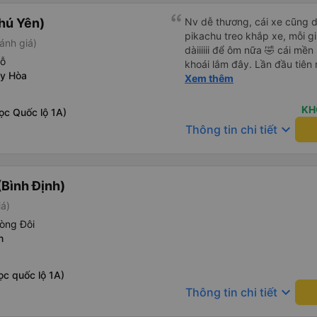
hú Yên)
Nv dễ thương, cái xe cũng d
pikachu treo khắp xe, mỗi g
ánh giá)
dàiiiiii để ôm nữa 🤣 cái mền
hỗ
khoái lắm đây. Lần đầu tiên
uy Hòa
bàn chải đánh răng. Có 2 ôn
Xem thêm
tới tận nơi để hỗ trợ, nói ch
KH
ọc Quốc lộ 1A)
keyboard_arrow_down
Thông tin chi tiết
Bình Định)
iá)
òng Đôi
n
ọc quốc lộ 1A)
keyboard_arrow_down
Thông tin chi tiết