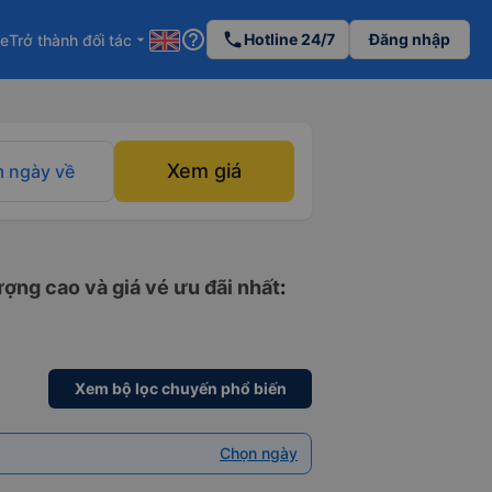
help_outline
phone
Hotline 24/7
Đăng nhập
re
Trở thành đối tác
arrow_drop_down
Xem giá
 ngày về
ợng cao và giá vé ưu đãi nhất
:
Xem bộ lọc chuyến phổ biến
Chọn ngày