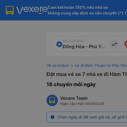
Cam kết hoàn 150% nếu nhà xe

không cung cấp dịch vụ vận chuyển (*)
in
Nơi xuất phát
import_export
Vé xe khách
xe đi Bình Thuận từ Phú Yên
Đặt mua vé xe 7 nhà xe đi Hàm T
18 chuyến mỗi ngày
Vexere Team
Ngày cập nhật: 06/08/2026
Chọn ngày đi để xem giá vé, số ghế t
info