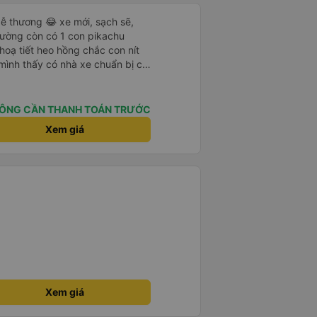
ễ thương 😂 xe mới, sạch sẽ,
iường còn có 1 con pikachu
 hoạ tiết heo hồng chắc con nít
 mình thấy có nhà xe chuẩn bị cả
g bà cụ lên xe còn được nv dẫn
ung là chu đáo ah.
ÔNG CẦN THANH TOÁN TRƯỚC
Xem giá
Xem giá