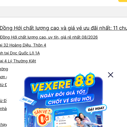
Nhơn về Đà Nẵng mà cả xe c
Tân Quang Dũng thành công
ồng Hới chất lượng cao và giá vé ưu đãi nhất: 11 ch
ồng Hới chất lượng cao, uy tín, giá rẻ nhất 08/2026
ại 32 Hoàng Diệu, Thôn 4
nh tại Dọc Quốc Lộ 1A
ại 4 Lý Thường Kiệt
Đường tránh TP Đồng Hới
hơn chất lượng cao từ Đồng Hới
từ Đồng Hới đi Quy Nhơn
từ Đồng Hới
iá nhà xe Đồng Hới Quy Nhơn
e chạy tuyến đường Đồng Hới đi Quy Nhơn