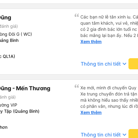
Dũng
Các bạn nữ lễ tân xinh iu. C
quan tâm khách, vui vẻ, nhiệt tình. Trong
đánh giá)
có 2 gia đình bác lớn tuổi nc
òng Đôi G ( WC)
bác mắng lại bạn ấy. Nếu 2 
ảng Bình
ngược lại nha. Bạn ấy nhắc n
Xem thêm
đến lỗi mình ngủ còn mơ đượ
nhau xuất hiện trong giấc mơ của mình luôn. Nên nếu bạn
c QL1A)
bị phản ánh thì đừng trừ lươ
keyboard_arrow_down
Thông tin chi tiết
thì bảo bạn ấy liên hệ sđt c
đuôi 666, chuyến ĐH-NT ngày
iu còn đổi cho mình phòng đ
(một mình) yêu luôn. Nhưng
Dũng - Mến Thương
Xe mới, mình đi chuyến Quy 
lần xe rẽ 1 cái là ✈️ Ít đi x
Xe trung chuyển đón trả tận
ánh giá)
10/10.
mà không hiểu sao thấy nhiề
ường VIP
có phân vân, nhưng lúc đi rồ
y Tập (Quảng Bình)
viên đều thân thiện, nhiệt tình. Nhắn tin cho anh phụ lá
Xem thêm
muốn đi vệ sinh và ảnh vui 
để nhà mình xuống đi!! Mấy 
Nhơn
nhẹ rồi :) Xe mới, điều hoà 
keyboard_arrow_down
Thông tin chi tiết
nhiều đánh giá thấp? Mọi ng