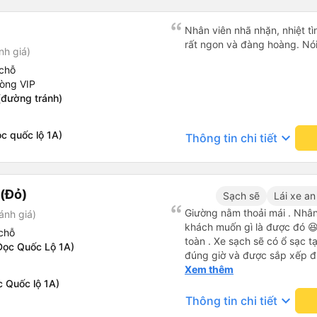
ký. Nhân viên chuyên nghiệp
đánh giá 4.5 sao cho cả ứng
Nhân viên nhã nhặn, nhiệt tì
Tôi hy vọng ứng dụng và công
rất ngon và đàng hoàng. Nói 
nh giá)
mang đến nhiều tiện ích hơn
có app Vexere mà mình được
chỗ
tô của HK Buslines khá ổn. 
hòng VIP
cabin riêng, nhân viên phục
(đường tránh)
của Vexere làm việc hiệu qu
hàng. Điểm trừ: -0,5 sao thờ
c quốc lộ 1A)
keyboard_arrow_down
quá nhanh, chọn dễ dàng bư
Thông tin chi tiết
sửa, dẫn đến nguy cơ bị mất
hàng, chỉ tại văn phòng đại d
Điểm cộng: Xe xuất bến và 
(Đỏ)
ký. Nhân viên chuyên nghiệp
Sạch sẽ
Lái xe an
sao cho cả app Vexere và H
Giường nằm thoải mái . Nhân 
ánh giá)
triển để mang lại trải nghiệm
khách muốn gì là được đó 😆 
chỗ
toàn . Xe sạch sẽ có ổ sạc tạ
Dọc Quốc Lộ 1A)
đúng giờ và được sắp xếp đ
cho hoàng long đỏ 👍
Xem thêm
c Quốc lộ 1A)
keyboard_arrow_down
Thông tin chi tiết