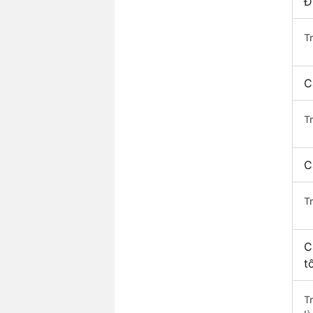
Đ
T
C
T
C
T
C
t
T