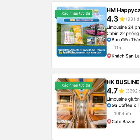
HM Happyca
Xác nhận tức thì
4.3
star
(931 đ
Limousine 24 p
Cabin 22 phòng
Bưu điện Thà
11h
Khách Sạn La
HK BUSLINE
Xác nhận tức thì
4.7
star
(3292 
Limousine giườ
Ga Coffee & 
10h45m
Cafe Bazan