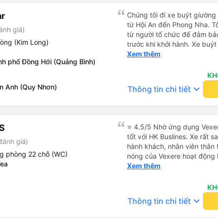
r
Chúng tôi đi xe buýt giườn
từ Hội An đến Phong Nha. T
ánh giá)
từ người tổ chức để đảm bảo
hòng (Kim Long)
trước khi khởi hành. Xe buýt
trạng tuyệt vời. Các khoang
Xem thêm
nh phố Đồng Hới (Quảng Bình)
phẳng hoàn toàn, hoặc bạn c
phần. Tôi cao 5&#39;4&quot
KH
toàn, bạn tôi cao 5&#39;9&q
n Anh (Quy Nhơn)
keyboard_arrow_down
Thông tin chi tiết
bàn chân cong. Có một cổng 
lái xe rất an toàn và có hai 
tôi cũng cảm thấy an toàn. C
sinh. Sau khi được thả xuốn
S
⭐ 4.5/5 Nhờ ứng dụng Vexer
chúng tôi nhận ra rằng mình 
tốt với HK Buslines. Xe rất s
đánh giá)
buýt. Tôi nhắn tin cho họ qu
hành khách, nhân viên thân 
lập tức rằng họ sẽ yêu cầu 
ng phòng 22 chỗ (WC)
nóng của Vexere hoạt động h
đã tìm thấy chúng và sắp x
Tea
với khách hàng. Nhược điểm: 
Xem thêm
tôi trả lại chúng để chúng t
trên ứng dụng quá nhanh, d
thuận tiện. Nhìn chung rất ấn
quay lại, điều này có thể dẫ
KH
vì điểm trả khách chỉ ở văn 
keyboard_arrow_down
Thông tin chi tiết
không phải ở nhà tôi :) Ưu đ
đúng giờ. Điểm đón khách ch