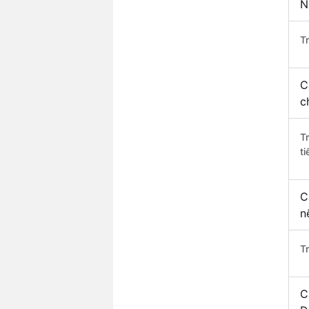
N
Tr
C
c
T
ti
C
n
T
C