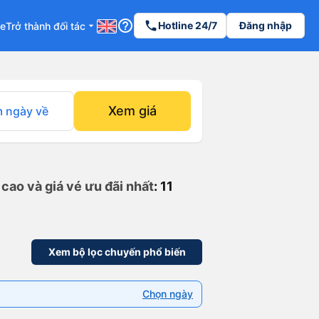
help_outline
phone
Hotline 24/7
Đăng nhập
re
Trở thành đối tác
arrow_drop_down
Xem giá
 ngày về
cao và giá vé ưu đãi nhất
: 11
Xem bộ lọc chuyến phổ biến
Chọn ngày