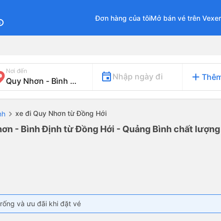
Đơn hàng của tôi
Mở bán vé trên Vexe
fo
Nơi đến
add
Nhập ngày đi
Thêm
xe đi Quy Nhơn từ Đồng Hới
nh
ơn - Bình Định từ Đồng Hới - Quảng Bình chất lượng 
rống và ưu đãi khi đặt vé