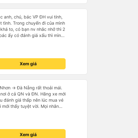
ác anh, chú, bác VP ĐH vui tính,
 chuyến đi của mình
 khá to, có bạn nv nhắc nhở thì 2
bác ấy có đánh giá xấu thì mình
hở rất đúng. 2 bác nói rất to. To
c câu chuyện các bác nói với
 ấy
ng bạn ấy nha. Nếu bạn ấy bị trừ
Xem giá
ủa mình, mình hỗ trợ ạ. Số mình
 16/1. À các bạn nữ lễ tân xinh
ơn sang đôi xong còn note là
 phòng đôi mà nằm một thì mỗi
Nhơn -> Đà Nẵng rất thoải mái.
e khách nhưng đủ để đánh giá
 nơi ở cả QN và ĐN. Hãng xe mới
u đánh giá thấp nên lúc mua vé
i mới thấy tuyệt vời. Mọi nhân
i nếu
vẻ dừng xe ở trạm xăng gần nhất
xe khác có khi nhăn nhó và chửi
mạnh, sạch sẽ. Không hiểu sao
Xem giá
ười ủng hộ nhé, mình đi Quy