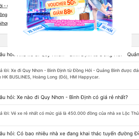
ới - Quy Nhơn
ng Hới nhanh và uy tín nhất
 Nhơn
âu hỏi: Nhà xe đi Quy Nhơn - Bình Định từ Đồng Hới - Quản
rả lời: Xe đi Quy Nhơn - Bình Định từ Đồng Hới - Quảng Bình được đá
e HK BUSLINES, Hoàng Long (Đỏ), HM Happycar.
âu hỏi: Xe nào đi Quy Nhơn - Bình Định có giá rẻ nhất?
rả lời: Vé xe rẻ nhất có mức giá là 450.000 đồng của nhà xe Lộc Thủ
âu hỏi: Có bao nhiêu nhà xe đang khai thác tuyến đường Đ