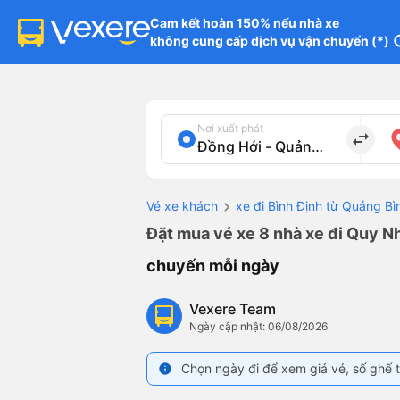
Cam kết hoàn 150% nếu nhà xe

không cung cấp dịch vụ vận chuyển (*)
in
Nơi xuất phát
import_export
Vé xe khách
xe đi Bình Định từ Quảng Bì
Đặt mua vé xe 8 nhà xe đi Quy Nh
chuyến mỗi ngày
Vexere Team
Ngày cập nhật: 06/08/2026
Chọn ngày đi để xem giá vé, số ghế t
info