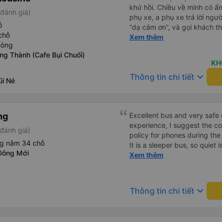
khứ hồi. Chiều về mình có ấn
đánh giá)
phụ xe, a phụ xe trả lời người
ỗ
“dạ cảm ơn”, và gọi khách thì
chỗ
giải thích cho khách thì cân 
Xem thêm
hòng
chạy rất êm, trước khi xuống
ng Thành (Cafe Bụi Chuối)
say xe mà nay đi êm không th
KH
phanh gấp, phanh gấp chi kh
keyboard_arrow_down
Thông tin chi tiết
cảm thấy các anh rất có tâm
i Né
cực dù cho công việc vất vả
khách đúng giờ, sẽ 
ng
Excellent bus and very safe 
experience, I suggest the 
đánh giá)
policy for phones during the
ng nằm 34 chỗ
It is a sleeper bus, so quiet 
Đông Mới
Wi-Fi password clearly insid
Xem thêm
would definitely ride with them again! --------
lượng tốt và tài xế lái xe rấ
hơn, tôi góp ý nhà xe nên có
keyboard_arrow_down
Thông tin chi tiết
lặng (tắt âm thanh điện tho
phiền hành khách khác ngủ.
mật khẩu Wi-Fi trong xe để