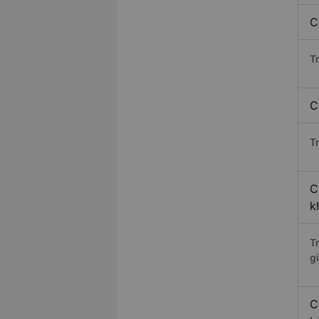
C
T
C
Tr
C
k
T
gi
C