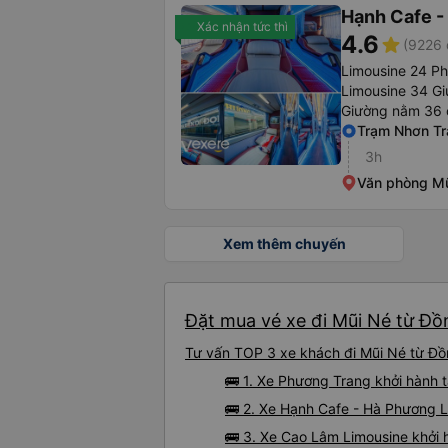
Hạnh Cafe -
Xác nhận tức thì
4.6
star
(9226 
Limousine 24 P
Limousine 34 G
Giường nằm 36 
Trạm Nhơn Tr
3h
Văn phòng Mũ
Xem thêm chuyến
Đặt mua vé xe đi Mũi Né từ Đồn
Tư vấn TOP 3 xe khách đi Mũi Né từ Đồn
🚌 1. Xe Phương Trang khởi hành 
🚌 2. Xe Hạnh Cafe - Hà Phương L
🚌 3. Xe Cao Lâm Limousine khởi 