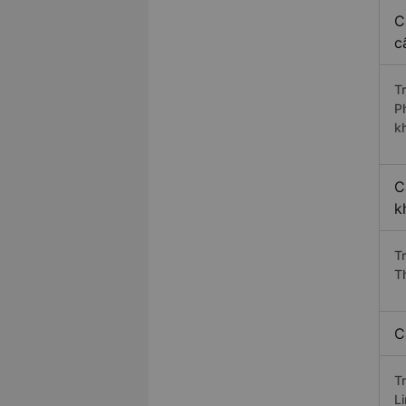
C
c
T
P
k
C
k
T
T
C
T
L