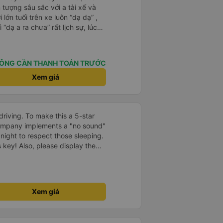
 tượng sâu sắc với a tài xế và
 lớn tuổi trên xe luôn “dạ dạ” ,
 “dạ a ra chưa” rất lịch sự, lúc
cần nhẹ nhàng, anh tài xế thì
 xe mình có khen a, trước giờ e
ấy mệt, anh bảo a rất ít khi
ÔNG CẦN THANH TOÁN TRƯỚC
ách bị say bị mệt dữ lắm. Mình
 với nghề và có năng lượng tích
Xem giá
. Dù đi cẩn thận nhưng trả
ủng hộ nhà xe tiếp ạ
driving. To make this a 5-star
company implements a "no sound"
 night to respect those sleeping.
is key! Also, please display the
e the cabin for convenience. I
------ ​ Xe chất
t an toàn. Để dịch vụ hoàn hảo
 quy định rõ ràng về việc giữ im
Xem giá
ại) vào ban đêm để tránh làm
 Ngoài ra, nhà xe nên dán sẵn
 hành khách dễ dàng sử dụng.