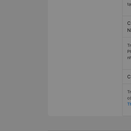
tạ
C
N
T
P
n
C
T
c
T