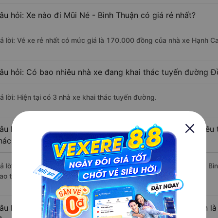
âu hỏi: Xe nào đi Mũi Né - Bình Thuận có giá rẻ nhất?
rả lời: Vé xe rẻ nhất có mức giá là 170.000 đồng của nhà xe Hạnh C
âu hỏi: Có bao nhiêu nhà xe đang khai thác tuyến đường Đ
ả lời: Hiện tại có 3 nhà xe khai thác tuyến đường.
âu hỏi: Từ Đồng Nai đi Mũi Né - Bình Thuận mất bao nhiêu 
hách?
rả lời: Thời gian di chuyển bằng xe khách từ Đồng Nai đi Mũi Né - B
ao thông thuận lợi.
âu hỏi: Khoảng cách từ Đồng Nai đi Mũi Né - Bình Thuận là