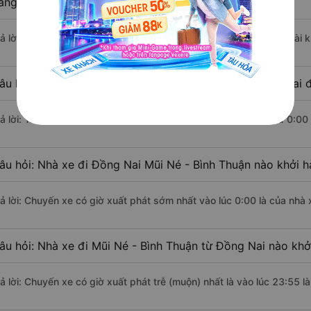
ằng xe khách?
rả lời: Đoạn đường đi Mũi Né - Bình Thuận từ Đồng Nai có chiều dài
âu hỏi: Mỗi ngày có bao nhiêu chuyến xe khách Đồng Nai đ
rả lời: Trung bình mỗi ngày có khoảng 69 chuyến xe bắt đầu từ 0:00
âu hỏi: Nhà xe đi Đồng Nai Mũi Né - Bình Thuận nào khởi 
rả lời: Chuyến xe có giờ xuất phát sớm nhất vào lúc 0:00 là của nhà
âu hỏi: Nhà xe đi Mũi Né - Bình Thuận từ Đồng Nai nào khởi
rả lời: Chuyến xe có giờ xuất phát trễ (muộn) nhất là vào lúc 23:55 