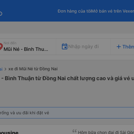
Đơn hàng của tôi
Mở bán vé trên Vexe
fo
Nơi đến
add
Nhập ngày đi
Thêm
xe đi Mũi Né từ Đồng Nai
ai
 - Bình Thuận từ Đồng Nai chất lượng cao và giá vé 
rống và ưu đãi khi đặt vé
mousine
Hôm bữa chọn đại đi Sài Gò