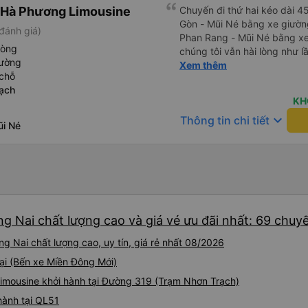
Tôi vẫn sẽ tiếp tục ủng hộ nh
 Hà Phương Limousine
Chuyến đi thứ hai kéo dài 4
Gòn - Mũi Né bằng xe giườn
đánh giá)
Phan Rang - Mũi Né bằng xe
hòng
chúng tôi vẫn hài lòng như l
iường
nghiệp, nhân viên vô cùng c
Xem thêm
chỗ
ở chỗ ngồi của bạn có ổn kh
ạch
nồng nhiệt cùng cung cấp thô
KH
Xe sạch sẽ và thoải mái, và v
keyboard_arrow_down
Thông tin chi tiết
tin nhắn WhatsApp nhắc nhở
i Né
đón). Điểm đón ở Phan Rang 
sẽ, có đồ uống để mua và vi
chí còn sắp xếp điểm xuống 
đến nhầm địa điểm. Xe giườ
rất thoải mái và có một số đ
công ty &quot;cabin VIP&quo
cảm giác nguy hiểm (lái xe 
g Nai chất lượng cao và giá vé ưu đãi nhất: 69 chuy
cho hành khách, xe bảo trì 
g Nai chất lượng cao, uy tín, giá rẻ nhất 08/2026
thân thiện), tôi đánh giá ca
gia các chuyến đi qua đêm c
tại (Bến xe Miền Đông Mới)
nhu cầu quá cao! Đừng chần
imousine khởi hành tại Đường 319 (Trạm Nhơn Trạch)
hành tại QL51