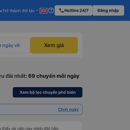
help_outline
phone
Hotline 24/7
Đăng nhập
re
Trở thành đối tác
arrow_drop_down
Xem giá
 ngày về
ưu đãi nhất
: 69 chuyến mỗi ngày
Xem bộ lọc chuyến phổ biến
Chọn ngày
n thấy ok nên nay mình đặt hẳn