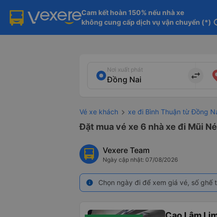
Cam kết hoàn 150% nếu nhà xe

không cung cấp dịch vụ vận chuyển (*)
in
Nơi xuất phát
import_export
Vé xe khách
xe đi Bình Thuận từ Đồng N
Đặt mua vé xe 6 nhà xe đi Mũi Né
Vexere Team
Ngày cập nhật: 07/08/2026
Chọn ngày đi để xem giá vé, số ghế t
info
Cao Lâm Li