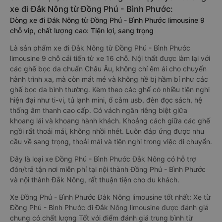
xe đi Đắk Nông từ Đồng Phú - Bình Phước:
Dòng xe đi Đắk Nông từ Đồng Phú - Bình Phước limousine 9
chỗ vip, chất lượng cao: Tiện lợi, sang trọng
Là sản phẩm xe đi Đắk Nông từ Đồng Phú - Bình Phước
limousine 9 chỗ cải tiến từ xe 16 chỗ. Nội thất được làm lại với
các ghế bọc da chuẩn Châu Âu, không chỉ êm ái cho chuyến
hành trình xa, mà còn mát mẻ và không hề bị hầm bí như các
ghế bọc da bình thường. Kèm theo các ghế có nhiều tiện nghi
hiện đại như ti-vi, tủ lạnh mini, ổ cắm usb, đèn đọc sách, hệ
thống âm thanh cao cấp. Có vách ngăn riêng biệt giữa
khoang lái và khoang hành khách. Khoảng cách giữa các ghế
ngồi rất thoải mái, không nhồi nhét. Luôn đáp ứng được nhu
cầu về sang trọng, thoải mái và tiện nghi trong việc di chuyển.
Đây là loại xe Đồng Phú - Bình Phước Đắk Nông có hỗ trợ
đón/trả tận nơi miễn phí tại nội thành Đồng Phú - Bình Phước
và nội thành Đắk Nông, rất thuận tiện cho du khách.
Xe Đồng Phú - Bình Phước Đắk Nông limousine tốt nhất: Xe từ
Đồng Phú - Bình Phước đi Đắk Nông limousine được đánh giá
chung có chất lượng Tốt với điểm đánh giá trung bình từ