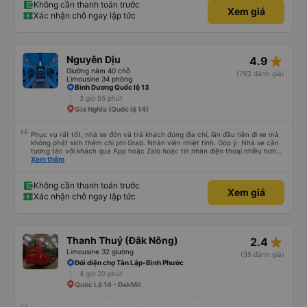
Không cần thanh toán trước
Xem giá
Xác nhận chỗ ngay lập tức
star_rate
Nguyên Dịu
4.9
Giường nằm 40 chỗ
(762 đánh giá)
Limousine 34 phòng
Bình Dương Quốc lộ 13
3 giờ 55 phút
Gia Nghĩa (Quốc lộ 14)
Phục vụ rất tốt, nhà xe đón và trả khách đúng địa chỉ, lần đầu tiên đi xe mà
không phát sinh thêm chi phí Grab. Nhân viên nhiệt tình. Góp ý: Nhà xe cần
tương tác với khách qua App hoặc Zalo hoặc tin nhắn điện thoại nhiều hơn
nữa để hành khách yên tâm đặc biệt là khách đặt vé qua App. Chân thành
Xem thêm
cảm ơn, lần sau đặt vé lại
Không cần thanh toán trước
Xem giá
Xác nhận chỗ ngay lập tức
star_rate
Thanh Thuỷ (Đắk Nông)
2.4
Limousine 32 giường
(35 đánh giá)
Đối diện chợ Tân Lập-Bình Phước
4 giờ 20 phút
Quốc Lộ 14 - ĐakMil