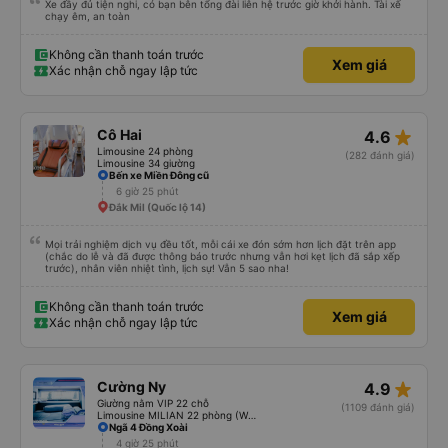
Xe đầy đủ tiện nghi, có bạn bên tổng đài liên hệ trước giờ khởi hành. Tài xế
chạy êm, an toàn
Không cần thanh toán trước
Xem giá
Xác nhận chỗ ngay lập tức
star_rate
Cô Hai
4.6
Limousine 24 phòng
(282 đánh giá)
Limousine 34 giường
Bến xe Miền Đông cũ
6 giờ 25 phút
Đắk Mil (Quốc lộ 14)
Mọi trải nghiệm dịch vụ đều tốt, mỗi cái xe đón sớm hơn lịch đặt trên app
(chắc do lễ và đã được thông báo trước nhưng vẫn hơi kẹt lịch đã sắp xếp
trước), nhân viên nhiệt tình, lịch sự! Vẫn 5 sao nha!
Không cần thanh toán trước
Xem giá
Xác nhận chỗ ngay lập tức
star_rate
Cường Ny
4.9
Giường nằm VIP 22 chỗ
(1109 đánh giá)
Limousine MILIAN 22 phòng (WC)
Ngã 4 Đồng Xoài
4 giờ 25 phút