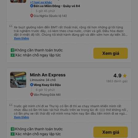
+1 loại xe khác
Bến xe Miền Đông - Quầy vé 84
5 giờ 45 phút
Gia Nghĩa (Quốc lộ 14)
Xe buýt giường nằm đến BMT rất thoải mái, rộng rãi hơn những gì tôi từng
trải nghiệm trước đây, có kèm theo chai nước, chăn và gối. Điều hòa được
đặt ở nhiệt độ tốt. Chúng tôi khởi hành đúng giờ và đến sớm hơn dự kiến 30
phút. Tài xế rất tuyệt so với những tài xế khác ở Việt Nam! Không quá nhiều
Xem thêm
tiếng còi xe, không có nhạc lớn hoặc tiếng ồn khác và cảm giác lái xe an
toàn nên rất dễ ngủ. Tôi rất vui vì đã đặt qua Vexere và có vị trí xe buýt trên
GPS và biển số xe vì tôi phải tìm kiếm xung quanh bến xe để tìm thấy nó, đây
Không cần thanh toán trước
Xem giá
là vấn đề của bến xe Đà Lạt (không phải tất cả các xe buýt đều có bảng
Xác nhận chỗ ngay lập tức
thông tin), chứ không phải của công ty.
Minh An Express
4.9
Limousine 34 chỗ
(863 đánh giá)
Vòng Xoay Gò Đậu
6 giờ 10 phút
Văn Phòng Đắk Mil
trước giờ mình chỉ đi xe Thư kỳ có lần đi thì xe chạy nhanh khiến mình rất
nhức đầu có lần thì bác tài hút thuốc trên xe trong lúc đi -)))) thở không nổi ,
có lần phụ xe rất thái độ với mình nma hôm nay lần đầu tiên mình đi xe ngủ
rất ngon chạy êm lắm phải nói là đã bác tài và anh phụ xe còn dễ thương
Xem thêm
nữa Mn thân thiện lắm còn tâm lý nữa chúc những chuyến đi của nhà xe
Minh An thư kỳ luôn luôn bình an và suôn sẻ ạ
Không cần thanh toán trước
Xem giá
Xác nhận chỗ ngay lập tức