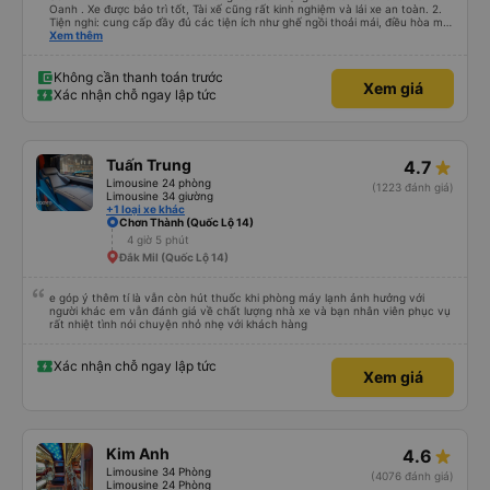
Oanh . Xe được bảo trì tốt, Tài xế cũng rất kinh nghiệm và lái xe an toàn. 2.
Tiện nghi: cung cấp đầy đủ các tiện ích như ghế ngồi thoải mái, điều hòa mát
mẻ, wifi tốc độ cao và cổng sạc điện thoại di động. 3. Thời gian và độ chính
Xem thêm
xác: Chuyến xe xuất phát đúng giờ và đếnBMT đúng giờ cam kết. 4. Giá cả:
Tôi cảm thấy giá cả của dịch vụ xe khách rất hợp lý và phù hợp với chất
lượng và tiện ích được cung cấp. 5. Thái độ phục vụ: Nhân viên và tài xế rất
Không cần thanh toán trước
Xem giá
nhiệt tình, chu đáo và tôn trọng khách hàng. Tôi cảm thấy rất thoải mái và
Xác nhận chỗ ngay lập tức
hài lòng với các dịch vụ mà họ cung cấp. Dịch vụ của họ đáp ứng đầy đủ
nhu cầu của tôi và tôi sẽ sử dụng dịch vụ của họ trong tương lai nếu có cơ
hội.
Tuấn Trung
4.7
Limousine 24 phòng
(1223 đánh giá)
Limousine 34 giường
+1 loại xe khác
Chơn Thành (Quốc Lộ 14)
4 giờ 5 phút
Đắk Mil (Quốc Lộ 14)
e góp ý thêm tí là vẫn còn hút thuốc khi phòng máy lạnh ảnh hưởng với
người khác em vẫn đánh giá về chất lượng nhà xe và bạn nhân viên phục vụ
rất nhiệt tình nói chuyện nhỏ nhẹ với khách hàng
Xác nhận chỗ ngay lập tức
Xem giá
Kim Anh
4.6
Limousine 34 Phòng
(4076 đánh giá)
Limousine 24 Phòng