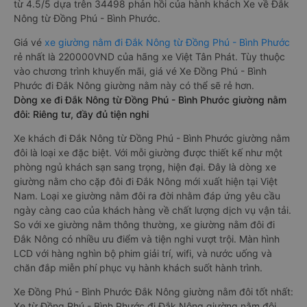
từ 4.5/5 dựa trên 34498 phản hồi của hành khách Xe về Đắk
Nông từ Đồng Phú - Bình Phước.
Giá vé
xe giường nằm đi Đắk Nông từ Đồng Phú - Bình Phước
rẻ nhất là 220000VND của hãng xe Việt Tân Phát. Tùy thuộc
vào chương trình khuyến mãi, giá vé Xe Đồng Phú - Bình
Phước đi Đắk Nông giường nằm này có thể sẽ rẻ hơn.
Dòng xe đi Đắk Nông từ Đồng Phú - Bình Phước giường nằm
đôi: Riêng tư, đầy đủ tiện nghi
Xe khách đi Đắk Nông từ Đồng Phú - Bình Phước giường nằm
đôi là loại xe đặc biệt. Với mỗi giường được thiết kế như một
phòng ngủ khách sạn sang trọng, hiện đại. Đây là dòng xe
giường nằm cho cặp đôi đi Đắk Nông mới xuất hiện tại Việt
Nam. Loại xe giường nằm đôi ra đời nhằm đáp ứng yêu cầu
ngày càng cao của khách hàng về chất lượng dịch vụ vận tải.
So với xe giường nằm thông thường, xe giường nằm đôi đi
Đắk Nông có nhiều ưu điểm và tiện nghi vượt trội. Màn hình
LCD với hàng nghìn bộ phim giải trí, wifi, và nước uống và
chăn đắp miễn phí phục vụ hành khách suốt hành trình.
Xe Đồng Phú - Bình Phước Đắk Nông giường nằm đôi tốt nhất:
Xe từ Đồng Phú - Bình Phước đi Đắk Nông giường nằm đôi