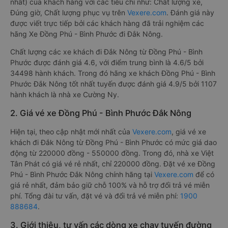
nhất) của khách hàng với các tiêu chí như: Chất lượng xe,
Đúng giờ, Chất lượng phục vụ trên
Vexere.com
. Đánh giá này
được viết trực tiếp bởi các khách hàng đã trải nghiệm các
hãng Xe Đồng Phú - Bình Phước đi Đắk Nông.
Chất lượng các xe khách đi Đắk Nông từ Đồng Phú - Bình
Phước được đánh giá 4.6, với điểm trung bình là 4.6/5 bởi
34498 hành khách. Trong đó hãng xe khách Đồng Phú - Bình
Phước Đắk Nông tốt nhất tuyến được đánh giá 4.9/5 bởi 1107
hành khách là nhà xe Cường Ny.
2. Giá vé xe Đồng Phú - Bình Phước Đắk Nông
Hiện tại, theo cập nhật mới nhất của
Vexere.com
, giá vé xe
khách đi Đắk Nông từ Đồng Phú - Bình Phước có mức giá dao
động từ 220000 đồng - 550000 đồng. Trong đó, nhà xe Việt
Tân Phát có giá vé rẻ nhất, chỉ 220000 đồng. Đặt vé xe Đồng
Phú - Bình Phước Đắk Nông chính hãng tại
Vexere.com
để có
giá rẻ nhất, đảm bảo giữ chỗ 100% và hỗ trợ đổi trả vé miễn
phí. Tổng đài tư vấn, đặt vé và đổi trả vé miễn phí:
1900
888684
.
3. Giới thiệu, tư vấn các dòng xe chạy tuyến đường