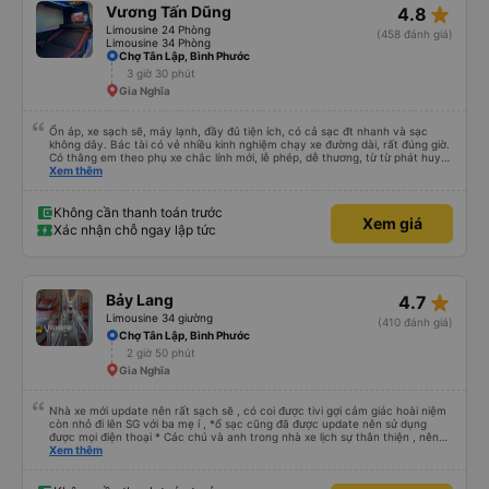
star_rate
Vương Tấn Dũng
4.8
Limousine 24 Phòng
(458 đánh giá)
Limousine 34 Phòng
Chợ Tân Lập, Bình Phước
3 giờ 30 phút
Gia Nghĩa
Ổn áp, xe sạch sẽ, máy lạnh, đầy đủ tiện ích, có cả sạc đt nhanh và sạc
không dây. Bác tài có vẻ nhiều kinh nghiệm chạy xe đường dài, rất đúng giờ.
Có thằng em theo phụ xe chắc lính mới, lễ phép, dễ thương, từ từ phát huy
nhé em trai. 😊
Xem thêm
Không cần thanh toán trước
Xem giá
Xác nhận chỗ ngay lập tức
star_rate
Bảy Lang
4.7
Limousine 34 giường
(410 đánh giá)
Chợ Tân Lập, Bình Phước
2 giờ 50 phút
Gia Nghĩa
Nhà xe mới update nên rất sạch sẽ , có coi được tivi gợi cảm giác hoài niệm
còn nhỏ đi lên SG với ba mẹ í , *ổ sạc cũng đã được update nên sử dụng
được mọi điện thoại * Các chú và anh trong nhà xe lịch sự thân thiện , nên
các bạn yên tâm , giá còn phù hợp nữa nói chung oki la ngen , ai có nhu cầu
Xem thêm
đi du lịch Pleiku thì dặn các chú chở về nhà xe Bảy Lang lun nhen ngay trung
tâm xuống xe ăn sáng lun nè 10/10