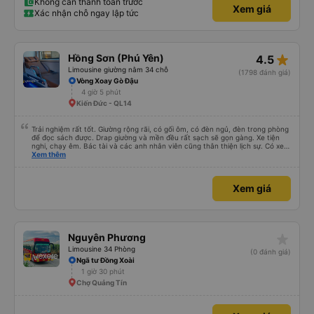
Không cần thanh toán trước
Xem giá
Xác nhận chỗ ngay lập tức
star_rate
Hồng Sơn (Phú Yên)
4.5
Limousine giường nằm 34 chỗ
(1798 đánh giá)
Vòng Xoay Gò Đậu
4 giờ 5 phút
Kiến Đức - QL14
Trải nghiệm rất tốt. Giường rộng rãi, có gối ôm, có đèn ngủ, đèn trong phòng
để đọc sách được. Drap giường và mền đều rất sạch sẽ gọn gàng. Xe tiện
nghi, chạy êm. Bác tài và các anh nhân viên cũng thân thiện lịch sự. Có xe
trung chuyển về nội thành thành phố tuy hoà rất tiện. Giá vé hợp lý. Nói
Xem thêm
chung là mình rất ưng ý, cảm ơn nhà xe.
Xem giá
star_rate
Nguyên Phương
Limousine 34 Phòng
(0 đánh giá)
Ngã tư Đồng Xoài
1 giờ 30 phút
Chợ Quảng Tín