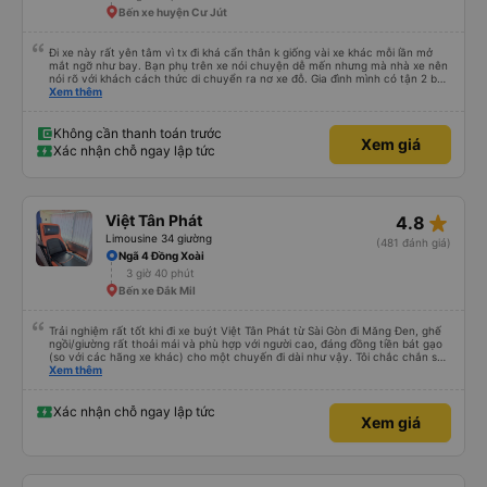
Bến xe huyện Cư Jút
Đi xe này rất yên tâm vì tx đi khá cẩn thân k giống vài xe khác mỗi lần mở
mắt ngỡ như bay. Bạn phụ trên xe nói chuyện dễ mến nhưng mà nhà xe nên
nói rõ với khách cách thức di chuyển ra nơ xe đỗ. Gia đình mình có tận 2 bé
nhỏ tay xách nách mang mà mình bị xoay vòng vòng đi bộ đến khu đỗ xe thì
Xem thêm
chân chảy máo luôn é 🥲 còn lại 10 đỉm
Không cần thanh toán trước
Xem giá
Xác nhận chỗ ngay lập tức
star_rate
Việt Tân Phát
4.8
Limousine 34 giường
(481 đánh giá)
Ngã 4 Đồng Xoài
3 giờ 40 phút
Bến xe Đắk Mil
Trải nghiệm rất tốt khi đi xe buýt Việt Tân Phát từ Sài Gòn đi Măng Đen, ghế
ngồi/giường rất thoải mái và phù hợp với người cao, đáng đồng tiền bát gạo
(so với các hãng xe khác) cho một chuyến đi dài như vậy. Tôi chắc chắn sẽ
sử dụng lại sau.
Xem thêm
Xác nhận chỗ ngay lập tức
Xem giá