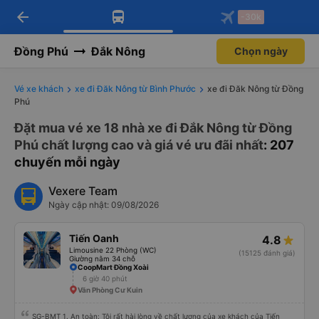
arrow_back
Tải app Vexere ngay!
Tải app Vexere
-30k
Mở app
Mở app
Nhận ưu đãi thành viên độc
-30k/ghế khi đặt vé máy bay qua
quyền
app
Đồng Phú
Đắk Nông
Chọn ngày
Vé xe khách
xe đi Đăk Nông từ Bình Phước
xe đi Đăk Nông từ Đồng
Phú
Đặt mua vé xe 18 nhà xe đi Đắk Nông từ Đồng
Phú chất lượng cao và giá vé ưu đãi nhất
: 207
chuyến mỗi ngày
Vexere Team
Ngày cập nhật: 09/08/2026
Tiến Oanh
4.8
Limousine 22 Phòng (WC)
(15125 đánh giá)
Giường nằm 34 chỗ
CoopMart Đồng Xoài
6 giờ 40 phút
Văn Phòng Cư Kuin
SG-BMT 1. An toàn: Tôi rất hài lòng về chất lượng của xe khách của Tiến