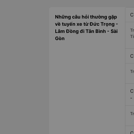
C
Những câu hỏi thường gặp
về tuyến xe từ Đức Trọng -
T
Lâm Đồng đi Tân Bình - Sài
T
Gòn
C
T
C
-
Tr
C