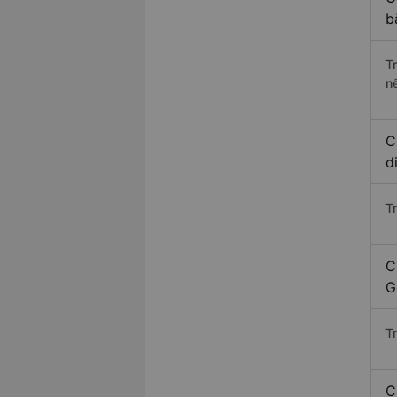
b
T
n
C
d
T
C
G
T
C