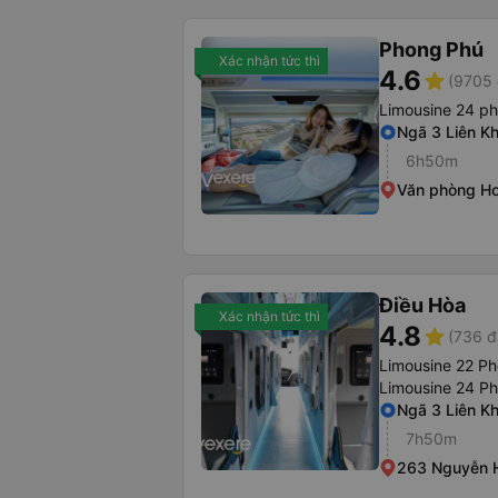
Phong Phú
Xác nhận tức thì
4.6
star
(9705 
Limousine 24 ph
Ngã 3 Liên K
6h50m
Văn phòng H
Điều Hòa
Xác nhận tức thì
4.8
star
(736 đ
Limousine 22 P
Limousine 24 P
Ngã 3 Liên K
7h50m
263 Nguyễn 