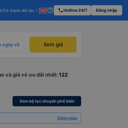
help_outline
phone
Hotline 24/7
Đăng nhập
re
Trở thành đối tác
arrow_drop_down
Xem giá
 ngày về
o và giá vé ưu đãi nhất
: 122
Xem bộ lọc chuyến phổ biến
Chọn ngày