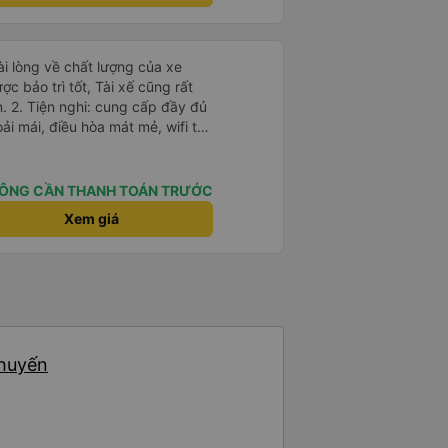
c bảo trì tốt, Tài xế cũng rất
y đủ
oải mái, điều hòa mát mẻ, wifi tốc
 Thời gian và độ
phát đúng giờ và đếnBMT đúng
ÔNG CẦN THANH TOÁN TRƯỚC
với chất lượng và tiện ích được
Xem giá
hách hàng. Tôi cảm thấy rất thoải
 họ cung cấp. Dịch vụ của
ủa tôi và tôi sẽ sử dụng dịch vụ
ó cơ hội.
chuyến