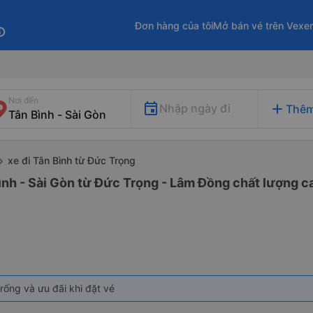
Đơn hàng của tôi
Mở bán vé trên Vexe
fo
Nơi đến
add
Nhập ngày đi
Thêm
xe đi Tân Bình từ Đức Trọng
ình - Sài Gòn từ Đức Trọng - Lâm Đồng chất lượng ca
rống và ưu đãi khi đặt vé