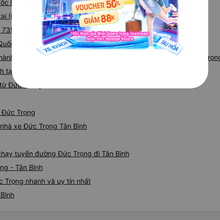
uốc Lộ 20
ại (Bến xe Đà Lạt)
ại 735 QL20, Liên Nghĩa, Đức Trọng, Lâm Đồng
 Quốc Lộ 20
i hành tại PV Đức Trọng, cổng BX Đức Trọng, 725 QL20 (VP Đức Trọn
nh tại Ngã Ba Phi Nôm
từ Đức Trọng đi Tân Bình
ừ Đức Trọng
á nhà xe Đức Trọng Tân Bình
 chạy tuyến đường Đức Trọng đi Tân Bình
ng - Tân Bình
c Trọng nhanh và uy tín nhất
 Bình