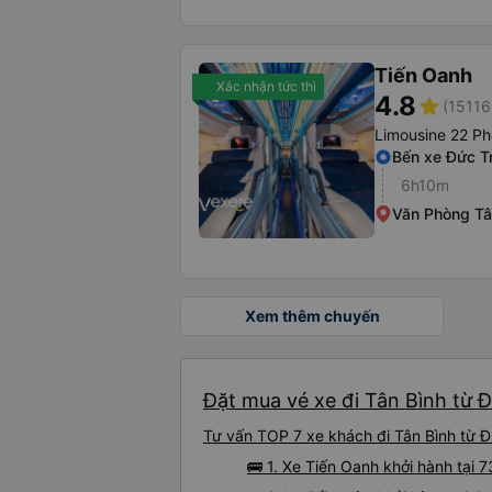
Tiến Oanh
Xác nhận tức thì
4.8
star
(15116
Limousine 22 P
Bến xe Đức T
6h10m
Văn Phòng Tâ
Xem thêm chuyến
Đặt mua vé xe đi Tân Bình từ Đ
Tư vấn TOP 7 xe khách đi Tân Bình từ Đứ
🚌 1. Xe Tiến Oanh khởi hành tại