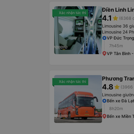
Điền Linh L
Xác nhận tức thì
4.1
star
(6368 đ
Limousine 36 gi
Limousine 24 P
VP Đức Trọn
7h45m
VP Tân Bình 
Phương Tra
Xác nhận tức thì
4.8
star
(3966 
Limousine giườ
Bến xe Đà Lạ
8h20m
Bến xe Miền 