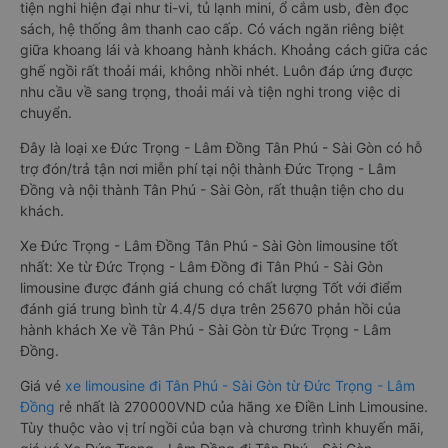
tiện nghi hiện đại như ti-vi, tủ lạnh mini, ổ cắm usb, đèn đọc
sách, hệ thống âm thanh cao cấp. Có vách ngăn riêng biệt
giữa khoang lái và khoang hành khách. Khoảng cách giữa các
ghế ngồi rất thoải mái, không nhồi nhét. Luôn đáp ứng được
nhu cầu về sang trọng, thoải mái và tiện nghi trong việc di
chuyển.
Đây là loại xe Đức Trọng - Lâm Đồng Tân Phú - Sài Gòn có hỗ
trợ đón/trả tận nơi miễn phí tại nội thành Đức Trọng - Lâm
Đồng và nội thành Tân Phú - Sài Gòn, rất thuận tiện cho du
khách.
Xe Đức Trọng - Lâm Đồng Tân Phú - Sài Gòn limousine tốt
nhất: Xe từ Đức Trọng - Lâm Đồng đi Tân Phú - Sài Gòn
limousine được đánh giá chung có chất lượng Tốt với điểm
đánh giá trung bình từ 4.4/5 dựa trên 25670 phản hồi của
hành khách Xe về Tân Phú - Sài Gòn từ Đức Trọng - Lâm
Đồng.
Giá vé
xe limousine đi Tân Phú - Sài Gòn từ Đức Trọng - Lâm
Đồng
rẻ nhất là 270000VND của hãng xe Điền Linh Limousine.
Tùy thuộc vào vị trí ngồi của bạn và chương trình khuyến mãi,