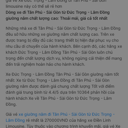
giá vé Xe Đức Trọng - Lâm Đồng đi Tân Phú - Sài Gòn
limousine này có thể sẽ rẻ hơn
Dòng xe đi Tân Phú - Sài Gòn từ Đức Trọng - Lâm Đồng
giường nằm chất lượng cao: Thoải mái, giá cả tốt nhất
Những nhà xe đi Tân Phú - Sài Gòn từ Đức Trọng - Lâm Đồng
đều sở hữu những xe giường nằm chất lượng cao. Trên xe
được trang bị đầy đủ các trang thiết bị hiện đại phục vụ cho
nhu cầu di chuyển của hành khách. Bên cạnh đó, các hãng xe
khách Đức Trọng - Lâm Đồng Tân Phú - Sài Gòn luôn chú
trọng đến chất lượng dịch vụ, không ngừng cải thiện để mang
đến trải nghiệm hoàn hảo cho hành khách.
Xe Đức Trọng - Lâm Đồng Tân Phú - Sài Gòn giường nằm tốt
nhất: Xe từ Đức Trọng - Lâm Đồng đi Tân Phú - Sài Gòn
giường nằm được đánh giá chung chất lượng Tốt với điểm
đánh giá trung bình từ 4.4/5 dựa trên 10364 phản hồi của
hành khách Xe về Tân Phú - Sài Gòn từ Đức Trọng - Lâm
Đồng.
Giá vé
xe giường nằm đi Tân Phú - Sài Gòn từ Đức Trọng -
Lâm Đồng
rẻ nhất là 270000VND của hãng xe Điền Linh
Limousine. Tùy thuộc vào chương trình khuyến mãi, giá vé Xe