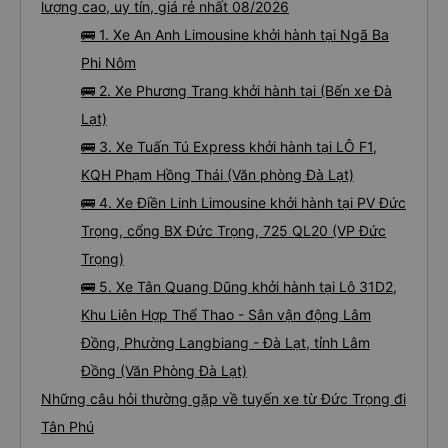
lượng cao, uy tín, giá rẻ nhất 08/2026
🚌 1. Xe An Anh Limousine khởi hành tại Ngã Ba
Phi Nôm
🚌 2. Xe Phương Trang khởi hành tại (Bến xe Đà
Lạt)
🚌 3. Xe Tuấn Tú Express khởi hành tại LÔ F1,
KQH Phạm Hồng Thái (Văn phòng Đà Lạt)
🚌 4. Xe Điền Linh Limousine khởi hành tại PV Đức
Trọng, cổng BX Đức Trọng, 725 QL20 (VP Đức
Trọng)
🚌 5. Xe Tân Quang Dũng khởi hành tại Lô 31D2,
Khu Liên Hợp Thể Thao - Sân vận động Lâm
Đồng, Phường Langbiang - Đà Lạt, tỉnh Lâm
Đồng (Văn Phòng Đà Lạt)
Những câu hỏi thường gặp về tuyến xe từ Đức Trọng đi
Tân Phú