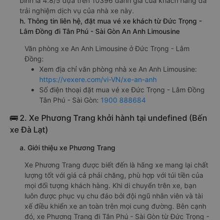
bình là 4.8/5 dựa trên 10396 đánh giá của khách hàng đã
trải nghiệm dịch vụ của nhà xe này.
h. Thông tin liên hệ, đặt mua vé xe khách từ Đức Trọng -
Lâm Đồng đi Tân Phú - Sài Gòn An Anh Limousine
Văn phòng xe An Anh Limousine ở Đức Trọng - Lâm
Đồng:
Xem địa chỉ văn phòng nhà xe An Anh Limousine:
https://vexere.com/vi-VN/xe-an-anh
Số điện thoại đặt mua vé xe Đức Trọng - Lâm Đồng
Tân Phú - Sài Gòn:
1900 888684
🚌 2. Xe Phương Trang khởi hành tại undefined (Bến
xe Đà Lạt)
a. Giới thiệu xe Phương Trang
Xe Phương Trang được biết đến là hãng xe mang lại chất
lượng tốt với giá cả phải chăng, phù hợp với túi tiền của
mọi đối tượng khách hàng. Khi di chuyển trên xe, bạn
luôn được phục vụ chu đáo bởi đội ngũ nhân viên và tài
xế điều khiển xe an toàn trên mọi cung đường. Bên cạnh
đó, xe Phương Trang đi Tân Phú - Sài Gòn từ Đức Trọng -