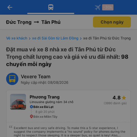
arrow_back
Tải app Vexere ngay!
Tải app Vexere
-30k
Mở app
Mở app
Nhận ưu đãi thành viên độc
-30k/ghế khi đặt vé máy bay qua
quyền
app
Đức Trọng
Tân Phú
Chọn ngày
Vé xe khách
xe đi Sài Gòn từ Lâm Đồng
xe đi Tân Phú từ Đức Trọng
Đặt mua vé xe 8 nhà xe đi Tân Phú từ Đức
Trọng chất lượng cao và giá vé ưu đãi nhất
: 98
chuyến mỗi ngày
Vexere Team
Ngày cập nhật: 08/08/2026
Phương Trang
4.8
Limousine giường nằm 34 chỗ
(3990 đánh giá)
Bến xe Đà Lạt
8 giờ 20 phút
Bến xe Miền Tây
Excellent bus and very safe driving. To make this a 5-star experience, I
suggest the company implements a "no sound" policy for phones during the
night to respect those sleeping. It is a sleeper bus, so quiet is key! Also,