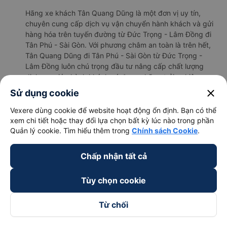
Hãng xe khách Tân Quang Dũng là một đơn vị uy tín,
chuyên cung cấp dịch vụ vận chuyển hành khách và gửi
hàng hóa trên tuyến đường từ Đức Trọng - Lâm Đồng đi
Tân Phú - Sài Gòn. Với phương châm an toàn là trên hết,
Tân Quang Dũng đi Tân Phú - Sài Gòn từ Đức Trọng -
Lâm Đồng luôn chú trọng đầu tư nâng cấp chất lượng
dịch vụ, giúp hành khách có được những trải nghiệm
thoải mái nhất suốt hành trình di chuyển.
close
Sử dụng cookie
b. Hình ảnh xe Tân Quang Dũng
Vexere dùng cookie để website hoạt động ổn định. Bạn có thể
xem chi tiết hoặc thay đổi lựa chọn bất kỳ lúc nào trong phần
Quản lý cookie. Tìm hiểu thêm trong
Chính sách Cookie
.
Chấp nhận tất cả
Tùy chọn cookie
Từ chối