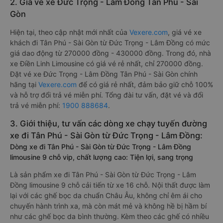
2. Giá vé xe Đức Trọng - Lâm Đồng Tân Phú - Sài
Gòn
Hiện tại, theo cập nhật mới nhất của
Vexere.com
, giá vé xe
khách đi Tân Phú - Sài Gòn từ Đức Trọng - Lâm Đồng có mức
giá dao động từ 270000 đồng - 430000 đồng. Trong đó, nhà
xe Điền Linh Limousine có giá vé rẻ nhất, chỉ 270000 đồng.
Đặt vé xe Đức Trọng - Lâm Đồng Tân Phú - Sài Gòn chính
hãng tại
Vexere.com
để có giá rẻ nhất, đảm bảo giữ chỗ 100%
và hỗ trợ đổi trả vé miễn phí. Tổng đài tư vấn, đặt vé và đổi
trả vé miễn phí:
1900 888684
.
3. Giới thiệu, tư vấn các dòng xe chạy tuyến đường
xe đi Tân Phú - Sài Gòn từ Đức Trọng - Lâm Đồng:
Dòng xe đi Tân Phú - Sài Gòn từ Đức Trọng - Lâm Đồng
limousine 9 chỗ vip, chất lượng cao: Tiện lợi, sang trọng
Là sản phẩm xe đi Tân Phú - Sài Gòn từ Đức Trọng - Lâm
Đồng limousine 9 chỗ cải tiến từ xe 16 chỗ. Nội thất được làm
lại với các ghế bọc da chuẩn Châu Âu, không chỉ êm ái cho
chuyến hành trình xa, mà còn mát mẻ và không hề bị hầm bí
như các ghế bọc da bình thường. Kèm theo các ghế có nhiều