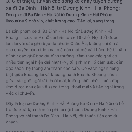
3. Giới thiệu, tư vấn các dòng xe chạy tuyến đường
xe đi Ba Đình - Hà Nội từ Dương Kinh - Hải Phòng:
Dòng xe đi Ba Đình - Hà Nội từ Dương Kinh - Hải Phòng
limousine 9 chỗ vip, chất lượng cao: Tiện lợi, sang trọng
Là sản phẩm xe đi Ba Đình - Hà Nội từ Dương Kinh - Hải
Phòng limousine 9 chỗ cải tiến từ xe 16 chỗ. Nội thất được
làm lại với các ghế bọc da chuẩn Châu Âu, không chỉ êm ái
cho chuyến hành trình xa, mà còn mát mẻ và không hề bị hầm
bí như các ghế bọc da bình thường. Kèm theo các ghế có
nhiều tiện nghi hiện đại như ti-vi, tủ lạnh mini, ổ cắm usb, đèn
đọc sách, hệ thống âm thanh cao cấp. Có vách ngăn riêng
biệt giữa khoang lái và khoang hành khách. Khoảng cách
giữa các ghế ngồi rất thoải mái, không nhồi nhét. Luôn đáp
ứng được nhu cầu về sang trọng, thoải mái và tiện nghi trong
việc di chuyển.
Đây là loại xe Dương Kinh - Hải Phòng Ba Đình - Hà Nội có hỗ
trợ đón/trả tận nơi miễn phí tại nội thành Dương Kinh - Hải
Phòng và nội thành Ba Đình - Hà Nội, rất thuận tiện cho du
khách.