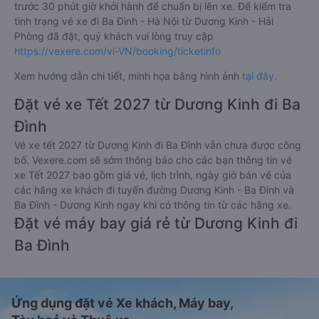
Thanh toán bằng tiền mặt tại các cửa hàng tiện lợi và
siêu thị gần nhà.
Thanh toán bằng thẻ thanh toán quốc tế (Visa, Master
Card, JCB).
Thanh toán bằng thẻ ATM đã đăng ký thanh toán trực
tuyến (Internet Banking).
Thanh toán bằng hình thức chuyển khoản ngân hàng.
Bên cạnh đó, quý khách cũng có thể thanh toán vé
thông qua các ví Momo, ZaloPay, AirPay, VNPay,…
Sau khi thanh toán vé xe khách Dương Kinh - Hải Phòng Ba
Đình - Hà Nội thành công, Vexere sẽ gửi tin nhắn/email xác
nhận thành công đến số điện thoại/email mà quý khách đã
đăng ký. Đến ngày đi, quý khách vui lòng có mặt tại điểm đón
trước 30 phút giờ khởi hành để chuẩn bị lên xe. Để kiểm tra
tình trạng vé xe đi Ba Đình - Hà Nội từ Dương Kinh - Hải
Phòng đã đặt, quý khách vui lòng truy cập
https://vexere.com/vi-VN/booking/ticketinfo
Xem hướng dẫn chi tiết, minh họa bằng hình ảnh
tại đây.
Đặt vé xe Tết 2027 từ Dương Kinh đi Ba