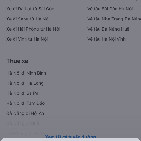
Tải ứng dụng Vexere ngay
Vé xe khách
Vé tàu hỏa
Xe đi Buôn Mê Thuột từ Sài Gòn
Vé tàu Sài Gòn Nha Trang
Xe đi Vũng Tàu từ Sài Gòn
Vé tàu Sài Gòn Phan Thiết
Xe đi Nha Trang từ Sài Gòn
Vé tàu Sài Gòn Đà Nẵng
Xe đi Đà Lạt từ Sài Gòn
Vé tàu Sài Gòn Hà Nội
Xe đi Sapa từ Hà Nội
Vé tàu Nha Trang Đà Nẵn
Xe đi Hải Phòng từ Hà Nội
Vé tàu Đà Nẵng Huế
Xe đi Vinh từ Hà Nội
Vé tàu Hà Nội Vinh