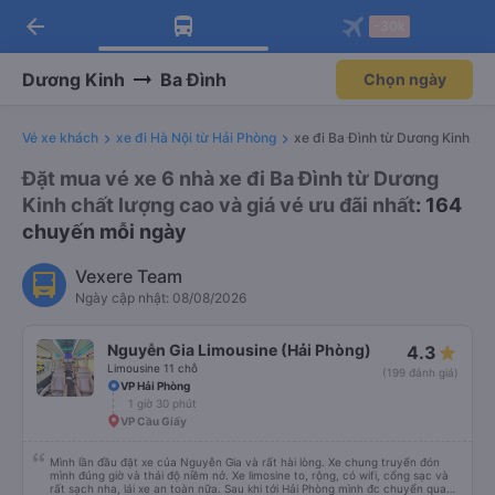
arrow_back
Tải app Vexere ngay!
Tải app Vexere
-30k
Mở app
Mở app
Nhận ưu đãi thành viên độc
-30k/ghế khi đặt vé máy bay qua
quyền
app
Dương Kinh
Ba Đình
Chọn ngày
Vé xe khách
xe đi Hà Nội từ Hải Phòng
xe đi Ba Đình từ Dương Kinh
Đặt mua vé xe 6 nhà xe đi Ba Đình từ Dương
Kinh chất lượng cao và giá vé ưu đãi nhất
: 164
chuyến mỗi ngày
Vexere Team
Ngày cập nhật: 08/08/2026
Nguyễn Gia Limousine (Hải Phòng)
4.3
Limousine 11 chỗ
(199 đánh giá)
VP Hải Phòng
1 giờ 30 phút
VP Cầu Giấy
Mình lần đầu đặt xe của Nguyễn Gia và rất hài lòng. Xe chung truyển đón
mình đúng giờ và thái độ niềm nở. Xe limosine to, rộng, có wifi, cổng sạc và
rất sạch nha, lái xe an toàn nữa. Sau khi tới Hải Phòng mình đc chuyển qua