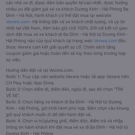
Cách đặt vé xe khách đi Ba Đình - Hà Nội từ Dương
Kinh - Hải Phòng nhanh và uy tín nhất
Việc có rất nhiều nhà xe Dương Kinh - Hải Phòng Ba Đình - Hà
Nội giúp cho du khách có đa dạng sự lựa chọn. Đây cũng có
thể là một điều bất lợi làm cho hàng khách không biết nên
chọn nhà xe nào là phù hợp với mình. Bên cạnh đó, việc đảm
bảo giữ chỗ, có được chỗ ngồi yêu thích sau khi đặt vé xe đi
Ba Đình - Hà Nội từ Dương Kinh - Hải Phòng giữa nhà xe với
khách hàng sau khi đặt trực tiếp vẫn chưa được đảm bảo
100%.
Cho nên để dễ dàng so sánh giá, xem đánh giá chất lượng
các nhà xe đi, được đảm bảo quyền lợi cao nhất, được hưởng
nhiều ưu đãi giảm giá vé xe khách Dương Kinh - Hải Phòng Ba
Đình - Hà Nội, hành khách có thể đặt mua tại website
Vexere.com
- Hệ thống đặt vé xe khách chất lượng, và uy tín
nhất tại Việt Nam, đảm bảo giữ chỗ 100%. Đối với bất cứ giao
dịch đặt mua vé xe khách đi Ba Đình - Hà Nội từ Dương Kinh -
Hải Phòng nào của quý khách tại trang web
Vexere.com
đều
được Vexere cam kết giải quyết sự cố. Chính sách tặng