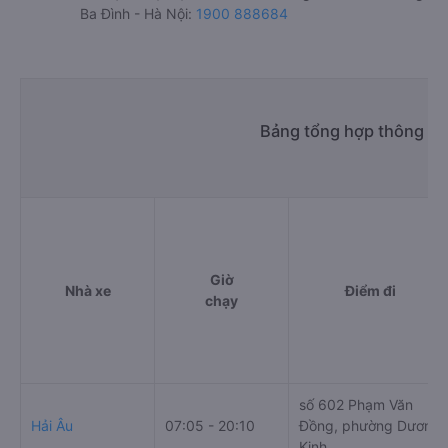
(Hải Phòng)
Nhà xe Nguyễn Gia Limousine (Hải Phòng) được đánh giá
với số điểm trung bình là 4.3/5 dựa trên 199 đánh giá của
khách hàng đã trải nghiệm dịch vụ của nhà xe này.
h. Thông tin liên hệ, đặt mua vé xe khách từ Dương Kinh -
Hải Phòng đi Ba Đình - Hà Nội Nguyễn Gia Limousine (Hải
Phòng)
Văn phòng xe Nguyễn Gia Limousine (Hải Phòng) ở
Dương Kinh - Hải Phòng:
Xem địa chỉ văn phòng nhà xe Nguyễn Gia Limousine
(Hải Phòng):
https://vexere.com/vi-VN/xe-nguyen-
gia-limousine-hai-phong
Số điện thoại đặt mua vé xe Dương Kinh - Hải Phòng
Ba Đình - Hà Nội:
1900 888684
Bảng tổng hợp thông tin