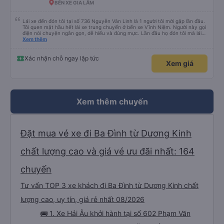
BẾN XE GIA LÂM
Lái xe đến đón tôi tại số 736 Nguyễn Văn Linh là 1 người tôi mới gặp lần đầu.
Tôi quen mặt hầu hết lái xe trung chuyển ở bến xe Vĩnh Niệm. Người này gọi
điện nói chuyện ngắn gọn, dễ hiểu và đúng mực. Lần đầu họ đón tôi mà lái
xe chạy thẳng vào cửa đón tôi, băng qua quãng đường ngập nước dài gần
Xem thêm
100m. Các lái xe trước chỉ đón ngoài mặt đường Nguyễn Văn Linh chứ không
chạy thẳng vào ngõ như lái xe này. Lái xe này còn tận tình giúp tôi gửi về
nhà chiếc chìa khoá xe mà tôi để quên trong túi và mang theo bên người. Tôi
Xác nhận chỗ ngay lập tức
Xem giá
thực sự rất ấn tượng với người lái xe này, cũng như cách đào tạo nhân viên
của Quý công ty. Đề nghị Quý công ty tuyên dương lái xe này (số điện thoại
của lái xe là : 0963567429)
Xem thêm chuyến
Đặt mua vé xe đi Ba Đình từ Dương Kinh
chất lượng cao và giá vé ưu đãi nhất: 164
chuyến
Tư vấn TOP 3 xe khách đi Ba Đình từ Dương Kinh chất
lượng cao, uy tín, giá rẻ nhất 08/2026
🚌 1. Xe Hải Âu khởi hành tại số 602 Phạm Văn