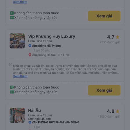
xe trung chuyển ( vf6) sạch sẽ, thoải mái bạn lái xe rất nice. 1 trải nghiệm
Xem thêm
tuyệt vời! Cảm ơn nhiều
Không cần thanh toán trước
Xem giá
Xác nhận chỗ ngay lập tức
Vip Phương Huy Luxury
4.7
Limousine 11 chỗ
(235 đánh giá)
Văn phòng Hải Phòng
1 giờ 30 phút
Văn phòng Hà Nội - Cổ Linh
Nhà xe phục vụ rất ổn, có xe trung chuyển đưa đón tận nơi, anh lái xe đưa
mình từ HP về HN rất chuyên nghiệp, lúc mình lên xe thì hơi buồn ngủ nên
anh đã hạ ghế cho mình và tắt nhạc, tới lúc mình dậy mới phát hiện không
thấy điện thoại thì anh đã ngay lập tức gọi xe trung chuyển để tìm điện thoại
Xem thêm
hộ mình và mình nhận được điện thoại ngay trong ngày hôm đó. Cảm ơn anh
và nhà xe rất nhiều. 1000 sao ạ.
Không cần thanh toán trước
Xem giá
Xác nhận chỗ ngay lập tức
Hải Âu
4.8
Limousine 11 chỗ
(8050 đánh giá)
Ghế ngồi 45 chỗ
VĂN PHÒNG 602 PHẠM VĂN ĐỒNG
1 giờ