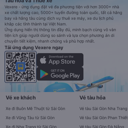
Đình
Vé xe tết 2027 từ Dương Kinh đi Ba Đình vẫn chưa được công
bố. Vexere.com sẽ sớm thông báo cho các bạn thông tin vé
xe Tết 2027 bao gồm giá vé, lịch trình, ngày giờ bán vé của
các hãng xe khách đi tuyến đường Dương Kinh - Ba Đình và
Ba Đình - Dương Kinh ngay khi có thông tin từ các hãng xe.
Đặt vé máy bay giá rẻ từ Dương Kinh đi
Ba Đình
Ứng dụng đặt vé Xe khách, Máy bay,
Tàu hoả và Thuê xe
Vexere - ứng dụng đặt vé đa phương tiện với hơn 3000+ nhà
xe chất lượng cao, 5000+ tuyến đường toàn quốc, tất cả hãng
bay và hãng tàu cùng dịch vụ thuê xe máy, xe du lịch phủ
khắp các tỉnh thành tại Việt Nam.
Ứng dụng hiển thị thông tin đầy đủ, minh bạch cùng vô vàn
tiện ích giúp người dùng so sánh và lựa chọn phương án di
chuyển tiết kiệm, nhanh chóng và phù hợp nhất.