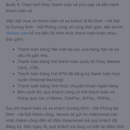
coupon giảm giá hoặc hoàn tiền sẽ tùy theo từng trường hợp
sự việc.
Hướng dẫn đặt vé tại Vexere.com:
Bước 1: Truy cập vào website Vexere hoặc tải app Vexere trên
CH Play hoặc App Store.
Bước 2: Chọn điểm đi, điểm đến, ngày đi, sau đó chọn “TÌM
VÉ XE”.
Bước 3: Chọn hãng xe khách đi Ba Đình - Hà Nội từ Dương
Kinh - Hải Phòng, giờ khởi hành phù hợp. Bấm chọn vào khung
giờ quý khách muốn đi để tiến hành đặt vé.
Bước 4: Chọn vị trí/giường ghế, điểm đón, điểm trả và nhập
thông tin hành khách khi đặt mua vé xe đi Ba Đình - Hà Nội từ
Dương Kinh - Hải Phòng
Bước 5: Chọn hình thức thanh toán vé phù hợp và tiến hành
thanh toán vé.
Việc đặt mua và thanh toán vé xe khách đi Ba Đình - Hà Nội
từ Dương Kinh - Hải Phòng cũng vô cùng đơn giản, tiện lợi khi
Vexere.com
hỗ trợ đến 06 hình thức thanh toán khác nhau
bao gồm: