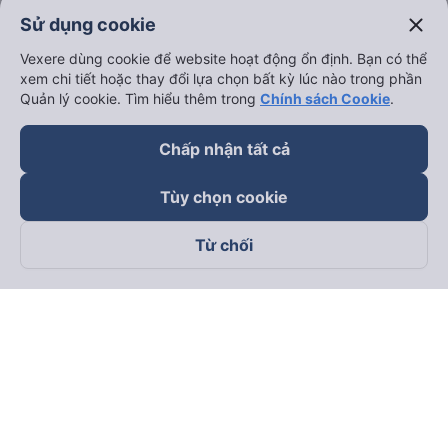
close
Sử dụng cookie
Thuê xe
Vexere dùng cookie để website hoạt động ổn định. Bạn có thể
Hà Nội đi Ninh Bình
xem chi tiết hoặc thay đổi lựa chọn bất kỳ lúc nào trong phần
Quản lý cookie. Tìm hiểu thêm trong
Chính sách Cookie
.
Hà Nội đi Hạ Long
Hà Nội đi Sa Pa
Chấp nhận tất cả
Hà Nội đi Tam Đảo
Tùy chọn cookie
Đà Nẵng đi Hội An
Đà Nẵng đi Huế
Từ chối
Hải Phòng đi Hà Nội
Xem tất cả tuyến đường
keyboard_arrow_down
Về chúng tôi