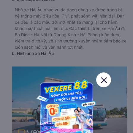
Nhà xe Hải Âu phục vụ đa dạng dòng xe được trang bị
hệ thống máy điều hòa, Tivi, phát sóng wifi hiện đại. Dàn
xe đều là các mẫu đời mới nhất sẽ mang lại cho hành
khách sự thoải mái, êm dịu. Các thiết bị trên xe Hải Âu đi
Ba Đình - Hà Nội từ Dương Kinh - Hải Phòng luôn được
kiểm tra định kỳ, vệ sinh thường xuyên nhằm đảm bảo xe
luôn sạch mới và vận hành tốt nhất.
b. Hình ảnh xe Hải Âu