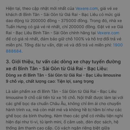
Hiện tại, theo cập nhật mới nhất của
Vexere.com
, giá vé xe
khách đi Bình Tân - Sài Gòn từ Giá Rai - Bạc Liêu có mức giá
dao động từ 200000 đồng - 375000 đồng. Trong đó, nhà xe
Tuấn Hưng có giá vé rẻ nhất, chỉ 200000 đồng. Đặt vé xe Giá
Rai - Bạc Liêu Bình Tân - Sài Gòn chính hãng tại
Vexere.com
để có giá rẻ nhất, đảm bảo giữ chỗ 100% và hỗ trợ đổi trả vé
miễn phí. Tổng đài tư vấn, đặt vé và đổi trả vé miễn phí:
1900
888684
.
3. Giới thiệu, tư vấn các dòng xe chạy tuyến đường
xe đi Bình Tân - Sài Gòn từ Giá Rai - Bạc Liêu:
Dòng xe đi Bình Tân - Sài Gòn từ Giá Rai - Bạc Liêu limousine
9 chỗ vip, chất lượng cao: Tiện lợi, sang trọng
Là sản phẩm xe đi Bình Tân - Sài Gòn từ Giá Rai - Bạc Liêu
limousine 9 chỗ cải tiến từ xe 16 chỗ. Nội thất được làm lại với
các ghế bọc da chuẩn Châu Âu, không chỉ êm ái cho chuyến
hành trình xa, mà còn mát mẻ và không hề bị hầm bí như các
ghế bọc da bình thường. Kèm theo các ghế có nhiều tiện nghi
hiện đại như ti-vi, tủ lạnh mini, ổ cắm usb, đèn đọc sách, hệ
thống âm thanh cao cấp. Có vách ngăn riêng biệt giữa