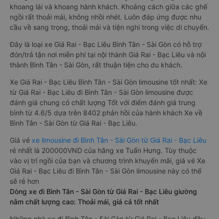
khoang lái và khoang hành khách. Khoảng cách giữa các ghế
ngồi rất thoải mái, không nhồi nhét. Luôn đáp ứng được nhu
cầu về sang trọng, thoải mái và tiện nghi trong việc di chuyển.
Đây là loại xe Giá Rai - Bạc Liêu Bình Tân - Sài Gòn có hỗ trợ
đón/trả tận nơi miễn phí tại nội thành Giá Rai - Bạc Liêu và nội
thành Bình Tân - Sài Gòn, rất thuận tiện cho du khách.
Xe Giá Rai - Bạc Liêu Bình Tân - Sài Gòn limousine tốt nhất: Xe
từ Giá Rai - Bạc Liêu đi Bình Tân - Sài Gòn limousine được
đánh giá chung có chất lượng Tốt với điểm đánh giá trung
bình từ 4.6/5 dựa trên 8402 phản hồi của hành khách Xe về
Bình Tân - Sài Gòn từ Giá Rai - Bạc Liêu.
Giá vé
xe limousine đi Bình Tân - Sài Gòn từ Giá Rai - Bạc Liêu
rẻ nhất là 200000VND của hãng xe Tuấn Hưng. Tùy thuộc
vào vị trí ngồi của bạn và chương trình khuyến mãi, giá vé Xe
Giá Rai - Bạc Liêu đi Bình Tân - Sài Gòn limousine này có thể
sẽ rẻ hơn
Dòng xe đi Bình Tân - Sài Gòn từ Giá Rai - Bạc Liêu giường
nằm chất lượng cao: Thoải mái, giá cả tốt nhất
Những nhà xe đi Bình Tân - Sài Gòn từ Giá Rai - Bạc Liêu đều