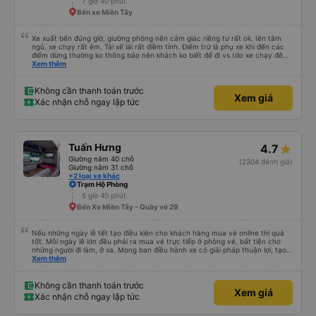
7 giờ 40 phút
Bến xe Miền Tây
Xe xuất bến đúng giờ, giường phòng nên cảm giác riêng tư rất ok. Iên tâm
ngủ, xe chạy rất êm. Tài xế lái rất điềm tỉnh. Điểm trừ là phụ xe khi đến các
điểm dừng thường ko thông báo nên khách ko biết để đi vs (do xe chạy đêm
nên khách ngủ say)
Xem thêm
Không cần thanh toán trước
Xem giá
Xác nhận chỗ ngay lập tức
Tuấn Hưng
4.7
Giường nằm 40 chỗ
(2304 đánh giá)
Giường nằm 31 chỗ
+2 loại xe khác
Trạm Hộ Phòng
5 giờ 40 phút
Bến Xe Miền Tây - Quầy vé 29
Nếu những ngày lễ tết tạo điều kiện cho khách hàng mua vé online thì quá
tốt. Mỗi ngày lễ lớn đều phải ra mua vé trực tiếp ở phòng vé, bất tiện cho
những người đi làm, ở xa. Mong ban điều hành xe có giải pháp thuận lợi, tạo
điều kiện cho khách hàng mua vé online (chuyển khoản khi mua vé). Kính
Xem thêm
chúc nhà xe làm ăn phát đạt.
Không cần thanh toán trước
Xem giá
Xác nhận chỗ ngay lập tức