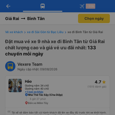
arrow_back
Tải app Vexere ngay!
Tải app Vexere
-30k
Mở app
Mở app
Nhận ưu đãi thành viên độc
-30k/ghế khi đặt vé máy bay qua
quyền
app
Giá Rai
Bình Tân
Chọn ngày
Vé xe khách
xe đi Sài Gòn từ Bạc Liêu
xe đi Bình Tân từ Giá Rai
Đặt mua vé xe 9 nhà xe đi Bình Tân từ Giá Rai
chất lượng cao và giá vé ưu đãi nhất
: 133
chuyến mỗi ngày
Vexere Team
Ngày cập nhật: 09/08/2026
Hảo
4.7
Giường nằm 34 chỗ
(1515 đánh giá)
Giường nằm 40 chỗ
+1 loại xe khác
Nhà Thờ Tắc Sậy (Cha Diệp)
5 giờ 27 phút
Bến xe Miền Tây
Tài xế sẽ đảm bảo tất cả hành khách đã lên xe đầy đủ trước khi xe khởi hành.