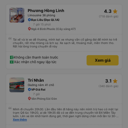
star_rate
Phương Hồng Linh
4.3
Limousine 36 phòng
(718 đánh giá)
Bạc Liêu (Dọc QL1A)
7 giờ 15 phút
Ngã 4 Bình Phước (Cây xăng 47)
Tài xế và lơ xe dễ thương, mình kẹt xe nhưng vẫn cố gắng đợi để mình ko trễ
chuyến, rất nhẹ nhàng và lịch sự. Xe sạch sẽ, thoáng mát, mền thơm tho.
Rất hài lòng trong chuyến đi này
Không cần thanh toán trước
Xem giá
Xác nhận chỗ ngay lập tức
star_rate
Trí Nhân
3.1
Giường nằm 41 chỗ
(340 đánh giá)
VP Giá Rai
7 giờ
Văn Phòng Sài Gòn
Mình đi chuyến 20h30. Lần đầu tiên đi hãng này nên mình trừ hao có mặt tại
trạm Q6 lúc 19h20, ai dè 19h35 đã có xe đến trung chuyển tới BX Miền Tây
luôn. Lên xe lớn khởi hành đúng giờ, thời gian nghỉ dừng chân mỗi lần từ 30-
45 phút. Đến trạm Giá Rai thì có xe trung chuyển chờ sẵn chở đến nơi.
Xem thêm
Chuyến đi này không có đón khách dọc đường nên xe thoải mái.