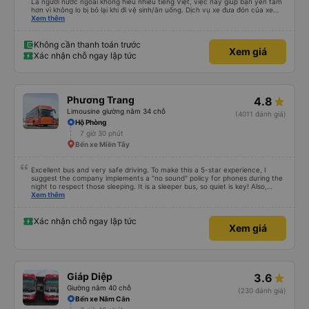
Là người nước ngoài không hiểu nhiều tiếng Việt, việc này giúp bạn yên tâm
hơn vì không lo bị bỏ lại khi đi vệ sinh/ăn uống. Dịch vụ xe đưa đón của xe
buýt Hảo cũng là một điểm cộng, đưa bạn từ bến xe đến chỗ ở MIỄN PHÍ!
Xem thêm
Giúp bạn không phải tỉnh giấc giữa chừng chuyến đi, vẫn còn mơ màng và
loay hoay tìm taxi về khách sạn.
Không cần thanh toán trước
Xem giá
Xác nhận chỗ ngay lập tức
Phương Trang
4.8
Limousine giường nằm 34 chỗ
(4011 đánh giá)
Hộ Phòng
7 giờ 30 phút
Bến xe Miền Tây
Excellent bus and very safe driving. To make this a 5-star experience, I
suggest the company implements a "no sound" policy for phones during the
night to respect those sleeping. It is a sleeper bus, so quiet is key! Also,
please display the Wi-Fi password clearly inside the cabin for convenience. I
Xem thêm
would definitely ride with them again! -------------- ​ Xe chất lượng tốt và
tài xế lái xe rất an toàn. Để dịch vụ hoàn hảo hơn, tôi góp ý nhà xe nên có
quy định rõ ràng về việc giữ im lặng (tắt âm thanh điện thoại) vào ban đêm
Xác nhận chỗ ngay lập tức
Xem giá
để tránh làm phiền hành khách khác ngủ. Ngoài ra, nhà xe nên dán sẵn mật
khẩu Wi-Fi trong xe để hành khách dễ dàng sử dụng. Tôi vẫn sẽ tiếp tục ủng
hộ nhà xe trong tương lai!
Giáp Diệp
3.6
Giường nằm 40 chỗ
(230 đánh giá)
Bến xe Năm Căn