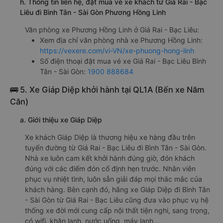
h. Thông tin liên hệ, đặt mua vé xe khách từ Giá Rai - Bạc
Liêu đi Bình Tân - Sài Gòn Phương Hồng Linh
Văn phòng xe Phương Hồng Linh ở Giá Rai - Bạc Liêu:
Xem địa chỉ văn phòng nhà xe Phương Hồng Linh:
https://vexere.com/vi-VN/xe-phuong-hong-linh
Số điện thoại đặt mua vé xe Giá Rai - Bạc Liêu Bình
Tân - Sài Gòn:
1900 888684
🚌 5. Xe Giáp Diệp khởi hành tại QL1A (Bến xe Năm
Căn)
a. Giới thiệu xe Giáp Diệp
Xe khách Giáp Diệp là thương hiệu xe hàng đầu trên
tuyến đường từ Giá Rai - Bạc Liêu đi Bình Tân - Sài Gòn.
Nhà xe luôn cam kết khởi hành đúng giờ, đón khách
đúng với các điểm đón cố định hẹn trước. Nhân viên
phục vụ nhiệt tình, luôn sẵn giải đáp mọi thắc mắc của
khách hàng. Bên cạnh đó, hãng xe Giáp Diệp đi Bình Tân
- Sài Gòn từ Giá Rai - Bạc Liêu cũng đưa vào phục vụ hệ
thống xe đời mới cung cấp nội thất tiện nghi, sang trọng,
có wifi, khăn lạnh, nước uống, máy lạnh,…