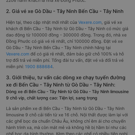
2206 hành khách là nhà xe Đồng Phước.
2. Giá vé xe Gò Dầu - Tây Ninh Bến Cầu - Tây Ninh
Hiện tại, theo cập nhật mới nhất của
Vexere.com
, giá vé xe
khách đi Bến Cầu - Tây Ninh từ Gò Dầu - Tây Ninh có mức giá
dao động từ 100000 đồng - 300000 đồng. Trong đó, nhà xe
Đồng Phước có giá vé rẻ nhất, chỉ 100000 đồng. Đặt vé xe
Gò Dầu - Tây Ninh Bến Cầu - Tây Ninh chính hãng tại
Vexere.com
để có giá rẻ nhất, đảm bảo giữ chỗ 100% và hỗ
trợ đổi trả vé miễn phí. Tổng đài tư vấn, đặt vé và đổi trả vé
miễn phí:
1900 888684
.
3. Giới thiệu, tư vấn các dòng xe chạy tuyến đường
xe đi Bến Cầu - Tây Ninh từ Gò Dầu - Tây Ninh:
Dòng xe đi Bến Cầu - Tây Ninh từ Gò Dầu - Tây Ninh limousine
9 chỗ vip, chất lượng cao: Tiện lợi, sang trọng
Là sản phẩm xe đi Bến Cầu - Tây Ninh từ Gò Dầu - Tây Ninh
limousine 9 chỗ cải tiến từ xe 16 chỗ. Nội thất được làm lại với
các ghế bọc da chuẩn Châu Âu, không chỉ êm ái cho chuyến
hành trình xa, mà còn mát mẻ và không hề bị hầm bí như các
ghế bọc da bình thường. Kèm theo các ghế có nhiều tiện nghi