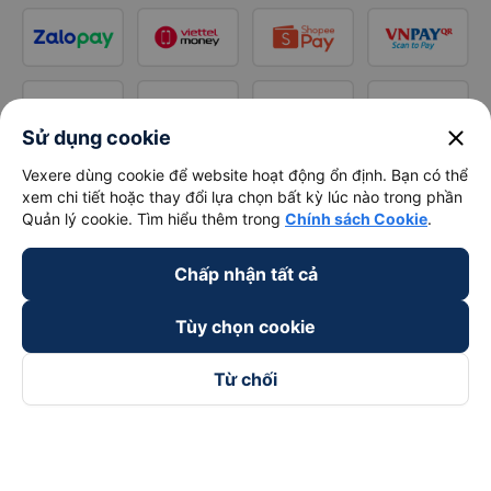
close
Sử dụng cookie
Vexere dùng cookie để website hoạt động ổn định. Bạn có thể
xem chi tiết hoặc thay đổi lựa chọn bất kỳ lúc nào trong phần
Quản lý cookie. Tìm hiểu thêm trong
Chính sách Cookie
.
Chấp nhận tất cả
Tùy chọn cookie
Từ chối
Theo dõi chúng tôi trên
Facebook
Tiktok
Youtube