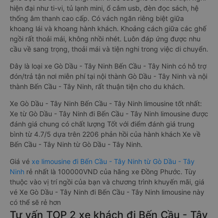
hiện đại như ti-vi, tủ lạnh mini, ổ cắm usb, đèn đọc sách, hệ
thống âm thanh cao cấp. Có vách ngăn riêng biệt giữa
khoang lái và khoang hành khách. Khoảng cách giữa các ghế
ngồi rất thoải mái, không nhồi nhét. Luôn đáp ứng được nhu
cầu về sang trọng, thoải mái và tiện nghi trong việc di chuyển.
Đây là loại xe Gò Dầu - Tây Ninh Bến Cầu - Tây Ninh có hỗ trợ
đón/trả tận nơi miễn phí tại nội thành Gò Dầu - Tây Ninh và nội
thành Bến Cầu - Tây Ninh, rất thuận tiện cho du khách.
Xe Gò Dầu - Tây Ninh Bến Cầu - Tây Ninh limousine tốt nhất:
Xe từ Gò Dầu - Tây Ninh đi Bến Cầu - Tây Ninh limousine được
đánh giá chung có chất lượng Tốt với điểm đánh giá trung
bình từ 4.7/5 dựa trên 2206 phản hồi của hành khách Xe về
Bến Cầu - Tây Ninh từ Gò Dầu - Tây Ninh.
Giá vé
xe limousine đi Bến Cầu - Tây Ninh từ Gò Dầu - Tây
Ninh
rẻ nhất là 100000VND của hãng xe Đồng Phước. Tùy
thuộc vào vị trí ngồi của bạn và chương trình khuyến mãi, giá
vé Xe Gò Dầu - Tây Ninh đi Bến Cầu - Tây Ninh limousine này
có thể sẽ rẻ hơn
Tư vấn TOP 2 xe khách đi Bến Cầu - Tây