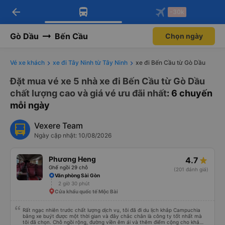
arrow_back
Tải app Vexere ngay!
Tải app Vexere
-30k
Mở app
Mở app
Nhận ưu đãi thành viên độc
-30k/ghế khi đặt vé máy bay qua
quyền
app
Gò Dầu
Bến Cầu
Chọn ngày
Vé xe khách
xe đi Tây Ninh từ Tây Ninh
xe đi Bến Cầu từ Gò Dầu
Đặt mua vé xe 5 nhà xe đi Bến Cầu từ Gò Dầu
chất lượng cao và giá vé ưu đãi nhất
: 6 chuyến
mỗi ngày
Vexere Team
Ngày cập nhật: 10/08/2026
Phương Heng
4.7
Ghế ngồi 29 chỗ
(201 đánh giá)
Văn phòng Sài Gòn
2 giờ 30 phút
Cửa khẩu quốc tế Mộc Bài
Rất ngạc nhiên trước chất lượng dịch vụ, tôi đã đi du lịch khắp Campuchia
bằng xe buýt được một thời gian và đây chắc chắn là công ty tốt nhất mà
tôi đã chọn. Chỗ ngồi rộng, đường viền êm ái và thêm điểm cộng cho khả