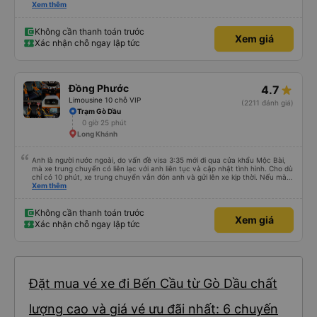
năng nằm. (Bạn có thể không hiểu mọi chuyện xảy ra ở biên giới, với hộ
Xem thêm
chiếu và mọi thứ nhưng bạn chỉ cần tin tưởng vào quy trình và làm theo
nhóm) 10/10
Không cần thanh toán trước
Xem giá
Xác nhận chỗ ngay lập tức
Đồng Phước
4.7
Limousine 10 chỗ VIP
(2211 đánh giá)
Trạm Gò Dầu
0 giờ 25 phút
Long Khánh
Anh là người nước ngoài, do vấn đề visa 3:35 mới đi qua cửa khẩu Mộc Bài,
mà xe trung chuyển có liên lạc với anh liên tục và cập nhật tình hình. Cho dù
chỉ có 10 phút, xe trung chuyển vẫn đón anh và gửi lên xe kịp thời. Nếu mà
được, anh thật muốn tip cho bác tài. Xe này là xe Limousine nhưng mà vé xe
Xem thêm
bằng xe khách cũng 100k. Rất hài lòng, điểm duy nhất phải cải thiện là wifi
trên xe ko kết nối được.
Không cần thanh toán trước
Xem giá
Xác nhận chỗ ngay lập tức
Đặt mua vé xe đi Bến Cầu từ Gò Dầu chất
lượng cao và giá vé ưu đãi nhất: 6 chuyến