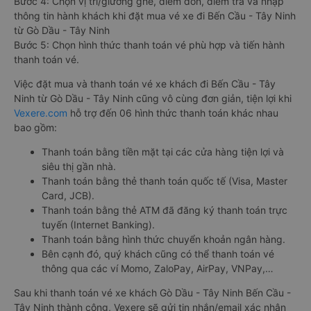
Bước 4: Chọn vị trí/giường ghế, điểm đón, điểm trả và nhập
thông tin hành khách khi đặt mua vé xe đi Bến Cầu - Tây Ninh
từ Gò Dầu - Tây Ninh
Bước 5: Chọn hình thức thanh toán vé phù hợp và tiến hành
thanh toán vé.
Việc đặt mua và thanh toán vé xe khách đi Bến Cầu - Tây
Ninh từ Gò Dầu - Tây Ninh cũng vô cùng đơn giản, tiện lợi khi
Vexere.com
hỗ trợ đến 06 hình thức thanh toán khác nhau
bao gồm:
Thanh toán bằng tiền mặt tại các cửa hàng tiện lợi và
siêu thị gần nhà.
Thanh toán bằng thẻ thanh toán quốc tế (Visa, Master
Card, JCB).
Thanh toán bằng thẻ ATM đã đăng ký thanh toán trực
tuyến (Internet Banking).
Thanh toán bằng hình thức chuyển khoản ngân hàng.
Bên cạnh đó, quý khách cũng có thể thanh toán vé
thông qua các ví Momo, ZaloPay, AirPay, VNPay,…
Sau khi thanh toán vé xe khách Gò Dầu - Tây Ninh Bến Cầu -
Tây Ninh thành công, Vexere sẽ gửi tin nhắn/email xác nhận