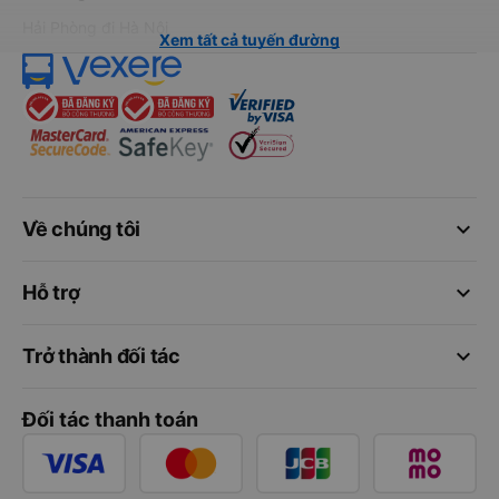
Hải Phòng đi Hà Nội
Xem tất cả tuyến đường
keyboard_arrow_down
Về chúng tôi
keyboard_arrow_down
Hỗ trợ
keyboard_arrow_down
Trở thành đối tác
Đối tác thanh toán