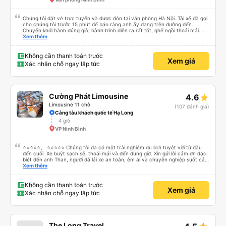
Chúng tôi đặt vé trực tuyến và được đón tại văn phòng Hà Nội. Tài xế đã gọi
cho chúng tôi trước 15 phút để báo rằng anh ấy đang trên đường đến.
Chuyến khởi hành đúng giờ, hành trình diễn ra rất tốt, ghế ngồi thoải mái.
Chúng tôi đã chọn trả khách ở Tam Cốc khi đặt xe trực tuyến, tài xế đã trả
Xem thêm
khách ở gần nơi lưu trú.
Không cần thanh toán trước
Xem giá
Xác nhận chỗ ngay lập tức
Cường Phát Limousine
4.6
Limousine 11 chỗ
(107 đánh giá)
Cảng tàu khách quốc tế Hạ Long
4 giờ
VP Ninh Bình
⭐⭐⭐⭐⭐。 ⭐⭐⭐⭐⭐ Chúng tôi đã có một trải nghiệm du lịch tuyệt vời từ đầu
đến cuối. Xe buýt sạch sẽ, thoải mái và đến đúng giờ. Xin gửi lời cảm ơn đặc
biệt đến anh Than, người đã lái xe an toàn, êm ái và chuyên nghiệp suốt cả
hành trình. Sự cẩn thận của anh ấy khiến chúng tôi cảm thấy thoải mái và
Xem thêm
an tâm mọi lúc. Chúng tôi cũng muốn bày tỏ lòng biết ơn chân thành đến Ivy
vì dịch vụ khách hàng xuất sắc của cô ấy. Cô ấy thân thiện, chuyên nghiệp
và luôn nhanh chóng trả lời các câu hỏi của chúng tôi. Mọi thứ đều được tổ
Không cần thanh toán trước
Xem giá
chức tốt, khiến chuyến đi của chúng tôi suôn sẻ, thú vị và hoàn toàn không
Xác nhận chỗ ngay lập tức
căng thẳng. Chúng tôi thực sự đánh giá cao dịch vụ tuyệt vời và rất khuyến
khích mọi người sử dụng dịch vụ của công ty này nếu đi du lịch tại Việt Nam.
Cảm ơn anh Than và Ivy đã giúp chuyến đi của chúng tôi trở thành một trải
nghiệm tuyệt vời!
The Long Travel