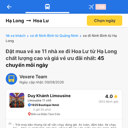
arrow_back
-30k
Hạ Long
Hoa Lư
Chọn ngày
Vé xe khách
xe đi Ninh Bình từ Quảng Ninh
xe đi Ninh Bình từ Hạ
Long
Đặt mua vé xe 11 nhà xe đi Hoa Lư từ Hạ Long
chất lượng cao và giá vé ưu đãi nhất
: 45
chuyến mỗi ngày
Vexere Team
Ngày cập nhật: 09/08/2026
Duy Khánh Limousine
4.0
Limousine 11 chỗ
(823 đánh giá)
1925 Boutique Hotel
2 giờ 50 phút
Bến xe Điện Tam Cốc
- Trời mưa bão nhưng tài xế vẫn chạy đúng giờ. An toàn, đảm bảo. Xe chạy