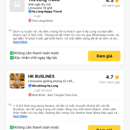
star_rate
4.5
Ghế ngồi 45 chỗ
(25 đánh giá)
Limousine 18 ghế
Ha Long Happy Travel
4 giờ
The Long Hotel
Dịch vụ tuyệt vời. Họ đón chúng tôi từ khách sạn ở Hạ Long và đưa đến
khách sạn ở Tam Cốc. Chúng tôi đã nhắn tin cho họ qua WhatsApp trước và
gọi điện 10 phút trước giờ khởi hành. Có một điểm dừng để đi vệ sinh và ăn
nhẹ. Họ cung cấp một chai nước 0,5 lít. Xe buýt lớn và chỗ ngồi khá thoải
Xem thêm
mái. Chuyến đi mất hơn bốn tiếng.
Không cần thanh toán trước
Xem giá
Xác nhận chỗ ngay lập tức
star_rate
HK BUSLINES
4.7
Limousine giường phòng 22 chỗ (WC)
(3311 đánh giá)
Văn phòng Hạ Long
3 giờ 30 phút
Ninh Bình - Bến Thuyền Tam Cốc
⭐ 4.5/5 Nhờ ứng dụng Vexere, tôi đã có một chuyến đi khá tốt với HK
Buslines. Xe rất sang trọng với cabin riêng cho mỗi hành khách, nhân viên
thân thiện và chu đáo. Đường dây nóng của Vexere hoạt động hiệu quả và
thể hiện trách nhiệm với khách hàng. Nhược điểm: -0.5 sao vì quy trình đặt
Xem thêm
vé trên ứng dụng quá nhanh, dễ chọn sai bước và không thể quay lại, điều
này có thể dẫn đến việc hủy dịch vụ. -0.5 sao vì điểm trả khách chỉ ở văn
phòng đại diện của công ty, không phải ở nhà tôi :) Ưu điểm: Xe buýt khởi
Không cần thanh toán trước