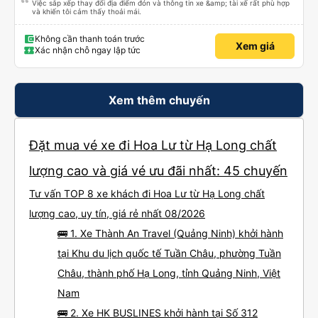
Việc sắp xếp thay đổi địa điểm đón và thông tin xe &amp; tài xế rất phù hợp
và khiến tôi cảm thấy thoải mái.
Không cần thanh toán trước
Xem giá
Xác nhận chỗ ngay lập tức
Xem thêm chuyến
Đặt mua vé xe đi Hoa Lư từ Hạ Long chất
lượng cao và giá vé ưu đãi nhất: 45 chuyến
Tư vấn TOP 8 xe khách đi Hoa Lư từ Hạ Long chất
lượng cao, uy tín, giá rẻ nhất 08/2026
🚌 1. Xe Thành An Travel (Quảng Ninh) khởi hành
tại Khu du lịch quốc tế Tuần Châu, phường Tuần
Châu, thành phố Hạ Long, tỉnh Quảng Ninh, Việt
Nam
🚌 2. Xe HK BUSLINES khởi hành tại Số 312