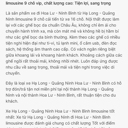
limousine 9 chỗ vip, chất lượng cao: Tiện lợi, sang trọng
Là sản phẩm xe đi Hoa Lư - Ninh Bình từ Hạ Long - Quảng
Ninh limousine 9 chỗ cải tiến từ xe 16 chỗ. Nội thất được làm
lại với các ghế bọc da chuẩn Châu Âu, không chỉ êm ái cho
chuyến hành trình xa, mà còn mát mẻ và không hề bị hầm bí
như các ghế bọc da bình thường. Kèm theo các ghế có nhiều
tiện nghi hiện đại như ti-vi, tủ lạnh mini, ổ cắm usb, đèn đọc
sách, hệ thống âm thanh cao cấp. Có vách ngăn riêng biệt
giữa khoang lái và khoang hành khách. Khoảng cách giữa các
ghế ngồi rất thoải mái, không nhồi nhét. Luôn đáp ứng được
nhu cầu về sang trọng, thoải mái và tiện nghi trong việc di
chuyển.
Đây là loại xe Hạ Long - Quảng Ninh Hoa Lư - Ninh Bình có hỗ
trợ đón/trả tận nơi miễn phí tại nội thành Hạ Long - Quảng
Ninh và nội thành Hoa Lư - Ninh Bình, rất thuận tiện cho du
khách.
Xe Hạ Long - Quảng Ninh Hoa Lư - Ninh Bình limousine tốt
nhất: Xe từ Hạ Long - Quảng Ninh đi Hoa Lư - Ninh Bình
limousine được đánh giá chung có chất lượng Tốt với điểm