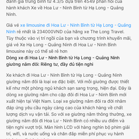
đánh giá trung bình từ 4.3/5 dựa trên 4549 phản hồi của
hành khách Xe về Hoa Lư - Ninh Bình từ Hạ Long - Quảng
Ninh.
Giá vé
xe limousine đi Hoa Lư - Ninh Bình từ Hạ Long - Quảng
Ninh
rẻ nhất là 234000VND của hãng xe The Long Travel.
Tùy thuộc vào vị trí ngồi của bạn và chương trình khuyến mãi,
giá vé Xe Hạ Long - Quảng Ninh đi Hoa Lư - Ninh Bình
limousine này có thể sẽ rẻ hơn
Dòng xe đi Hoa Lư - Ninh Bình từ Hạ Long - Quảng Ninh
giường nằm đôi: Riêng tư, đầy đủ tiện nghi
Xe khách đi Hoa Lư - Ninh Bình từ Hạ Long - Quảng Ninh
giường nằm đôi là loại xe đặc biệt. Với mỗi giường được thiết
kế như một phòng ngủ khách sạn sang trọng, hiện đại. Đây là
dòng xe giường nằm cho cặp đôi đi Hoa Lư - Ninh Bình mới
xuất hiện tại Việt Nam. Loại xe giường nằm đôi ra đời nhằm
đáp ứng yêu cầu ngày càng cao của khách hàng về chất
lượng dịch vụ vận tải. So với xe giường nằm thông thường, xe
giường nằm đôi đi Hoa Lư - Ninh Bình có nhiều ưu điểm và
tiện nghi vượt trội. Màn hình LCD với hàng nghìn bộ phim giải
trí, wifi, và nước uống và chăn đắp miễn phí phục vụ hành