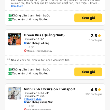
êm. - Nhà xe nhiệt tình, tận tâm. Hỗ trợ đổi chuyến miễn phí cho mình. Nhà
xe miễn phụ thu hành lý quá ký. Nhân viên nhiệt tình, thân thiện. - Khá là
thích tài xế. Lái xe an toàn. Chu đáo, thân thiện, nhiệt tình. - Xe ngồi thoải
Xem thêm
mái, có massage, có ổ cắm sạc. - Giữa trời mưa bão, mình vẫn kịp giờ
check-in sân bay nên cho 5 sao.
Không cần thanh toán trước
Xem giá
Xác nhận chỗ ngay lập tức
Green Bus (Quảng Ninh)
2.5
Limousine 10 chỗ
(8 đánh giá)
Văn phòng Hạ Long
3 giờ
Mike's Travel Agency
Nhà xe chạy êm, dịch vụ tốt, nhân viên nhiệt tình
Không cần thanh toán trước
Xem giá
Xác nhận chỗ ngay lập tức
Ninh Bình Excursion Transport
4.5
Limousine 11 chỗ VIP
(236 đánh giá)
Limousine 23 chỗ
+1 loại xe khác
Văn phòng Quảng Ninh
3 giờ
Văn phòng Ninh Bình